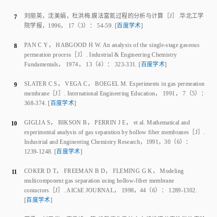
刘丽英
，
沈美娟
，
杜洪梅
.
膜法富氮过程的分析与计算
［J］.
华北工学
7
院学报
，
1996
，
17
（
3
）：
54
-
59
.
[
百度学术
]
PAN C Y
，
HABGOOD H W
.
An analysis of the single-stage gaseous
8
permeation process
［J］.
Industrial & Engineering Chemistry
Fundamentals
，
1974
，
13
（
4
）：
323
-
331
.
[
百度学术
]
SLATER C S
，
VEGA C
，
BOEGEL M
.
Experiments in gas permeation
9
membrane
［J］.
International Engineering Education
，
1991
，
7
（
5
）：
368
-
374
.
[
百度学术
]
GIGLIA S
，
BIKSON B
，
PERRIN J E
，
et al
.
Mathematical and
10
experimental analysis of gas separation by hollow fiber membranes
［J］.
Industrial and Engineering Chemistry Research
，
1991
，
30
（
6
）：
1239
-
1248
.
[
百度学术
]
COKER D T
，
FREEMAN B D
，
FLEMING G K
，
Modeling
11
multicomponent gas separation using hollow‐fiber membrane
contactors
［J］.
AIChE JOURNAL
，
1998
，
44
（
6
）：
1289
-
1302
.
[
百度学术
]