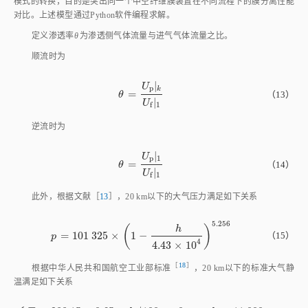
模式的转换，目的是突出同一个中空纤维膜装置在不同流程下的膜分离性能
对比。上述模型通过Python软件编程求解。
定义渗透率
θ
为渗透侧气体流量与进气气体流量之比。
顺流时为
|
U
p
k
=
θ
=
U
p
k
U
f
1
（13）
θ
|
U
1
f
逆流时为
|
U
p
1
=
θ
=
U
p
1
U
f
1
（14）
θ
|
U
1
f
此外，根据文献［
13
］，20 km以下的大气压力满足如下关系
5.256
(
)
h
=
101
325
×
1
−
（15）
p
=
101
325
×
1
-
h
4.43
×
10
4
5.256
p
4
4.43
×
10
［
18
］
根据中华人民共和国航空工业部标
准
，20 km以下的标准大气静
温满足如下关系