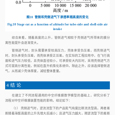
图10
管侧和壳侧进气下渗透率随高度的变化
Fig.10
Stage cut as a function of altitude for tube-side and shell-side air
intake
综合来看，随着高度的上升，管侧进气相较于壳侧进气所带来的膜分
离性能提升会逐渐变大。
管侧进气时，封头需要承受较高压力，壳体承受负压差，而壳侧进气
时，封头承受负压差，而壳体承受正压差。在实际的工程应用中，在飞行高
度和进气压力较低，且壳体直径较小，可承受较大内压时，采用壳侧进气方
式可提高分离性能，例如在直升机惰化系统中。除此之外，应该选择管侧进
气，从而减少壳体厚度，减轻整体重量。
4 结 论
在建立了不同流程通用的中空纤维膜数学模型的基础上，研究分析了
流程对中空纤维膜装置性能的影响，结论如下：
（1） 壳侧进气时，逆流流型下的产品氮气纯度比顺流流型高，两者差
距随着海拔高度的上升先增大后减小；且进气压力越大，顺逆流型下的差距