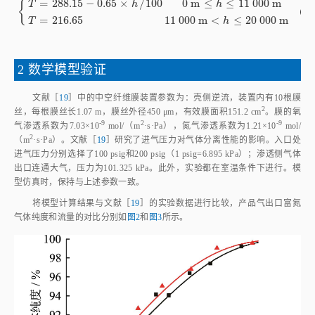
=
288.15
−
0.65
×
/
100
0
m
≤
≤
11
000
m
{
T
h
h
T
=
288.15
-
0.65
×
h
/
100
0
m
≤
h
≤
11
000
m
T
=
216.65
（16
=
216.65
11
000
m
<
≤
20
000
m
T
h
2 数学模型验证
文献［
19
］中的中空纤维膜装置参数为：壳侧逆流，装置内有10根膜
2
丝，每根膜丝长1.07 m，膜丝外径450 μm，有效膜面积151.2 c
m
。膜的氧
-9
2
-9
气渗透系数为7.03×1
0
 mol/（
m
·s·Pa），氮气渗透系数为1.21×1
0
 mol/
2
（
m
·s·Pa）。文献［
19
］研究了进气压力对气体分离性能的影响。入口处
进气压力分别选择了100 psig和200 psig（1 psig=6.895 kPa）；渗透侧气体
出口连通大气，压力为101.325 kPa。此外，实验都在室温条件下进行。模
型仿真时，保持与上述参数一致。
将模型计算结果与文献［
19
］的实验数据进行比较，产品气出口富氮
气体纯度和流量的对比分别如
图2
和
图3
所示。