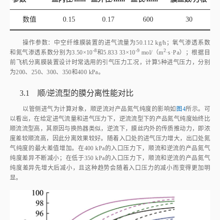
数值
0.15
0.17
600
30
操作参数：中空纤维膜装置的进气流量为50.112 kg/h；氧气渗透系数
-8
-9
2
和氮气渗透系数分别为3.50×1
0
和5.833 33×1
0
 mol/（
m
·s·Pa）；根据目
前飞机分离膜装置设计时常选用的引气压力工况，计算5种进气压力，分别
为200、250、300、350和400 kPa。
3.1 顺/逆流型的膜分离性能对比
以管侧进气为计算对象，顺逆流对产品氮气纯度的影响如
图4
所示。可
以看出，在给定进气流量和进气压力下，逆流流型下的产品氮气纯度始终比
顺流流型高，其原因与换热器类似，逆流下，膜丝内外的传质推动力，即浓
度差较顺流高，因此分离效果较好。随着入口处的进气压力增大，出口处氮
气纯度的最大差值增加。在400 kPa的入口压力下，顺流和逆流的产品氮气
纯度差异不断减小；在低于350 kPa的入口压力下，顺流和逆流的产品氮气
纯度差异先增大后减小，且这种趋势会随着入口压力的减小而变得更加明
显。