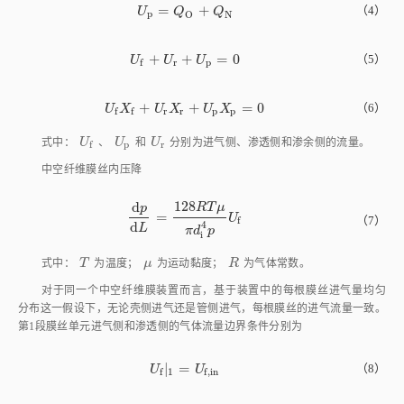
=
+
U
p
=
Q
O
+
Q
N
（4）
U
Q
Q
p
O
N
+
+
=
0
U
f
+
U
r
+
U
p
=
0
（5）
U
U
U
r
p
f
+
+
=
0
U
f
X
f
+
U
r
X
r
+
U
p
X
p
=
0
（6）
U
X
U
X
U
X
r
r
p
p
f
f
U
f
U
p
U
r
式中：
U
、
U
和
U
分别为进气侧、渗透侧和渗余侧的流量。
p
r
f
中空纤维膜丝内压降
128
d
R
T
μ
p
=
d
p
d
L
=
128
R
T
μ
π
d
i
4
p
U
f
U
（7）
f
d
4
L
π
d
p
i
T
μ
R
式中：
T
为温度；
μ
为运动黏度；
R
为气体常数。
对于同一个中空纤维膜装置而言，基于装置中的每根膜丝进气量均匀
分布这一假设下，无论壳侧进气还是管侧进气，每根膜丝的进气流量一致。
第1段膜丝单元进气侧和渗透侧的气体流量边界条件分别为
|
=
U
f
1
=
U
f
,
i
n
（8）
U
U
1
f
f
,
i
n