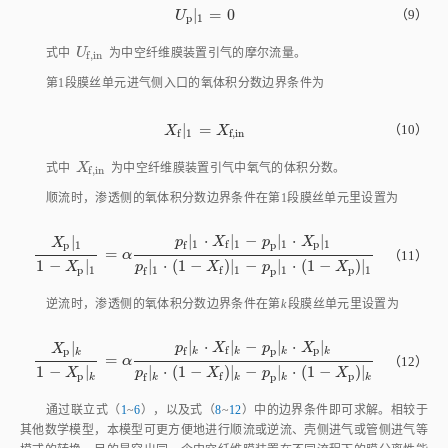
|
=
0
U
p
1
=
0
（9）
U
p
1
U
f
,
i
n
式中
U
为中空纤维膜装置引气的摩尔流量。
f
,
i
n
第1段膜丝单元进气侧入口的氧体积分数边界条件为
|
=
X
f
1
=
X
f
,
i
n
（10）
X
X
1
f
f
,
i
n
X
f
,
i
n
式中
X
为中空纤维膜装置引气中氧气的体积分数。
f
,
i
n
顺流时，渗透侧的氧体积分数边界条件在第1段膜丝单元里设置为
|
⋅
|
−
|
⋅
|
|
p
X
p
X
X
1
1
1
p
1
f
f
p
p
1
=
X
p
1
1
-
X
p
1
=
α
p
f
1
⋅
X
f
1
-
p
p
1
⋅
X
p
1
p
f
1
⋅
(
1
-
X
f
)
1
-
p
p
1
⋅
(
1
-
X
p
)
1
（11）
α
1
−
|
|
⋅
(
1
−
)
|
−
|
⋅
(
1
−
)
|
X
p
X
p
X
p
1
1
1
1
p
1
f
f
p
逆流时，渗透侧的氧体积分数边界条件在第
k
段膜丝单元里设置为
|
⋅
|
−
|
⋅
|
|
p
X
p
X
X
p
f
f
p
p
k
k
k
k
k
=
X
p
k
1
-
X
p
k
=
α
p
f
k
⋅
X
f
k
-
p
p
k
⋅
X
p
k
p
f
k
⋅
(
1
-
X
f
)
k
-
p
p
k
⋅
(
1
-
X
p
)
k
（12）
α
1
−
|
|
⋅
(
1
−
)
|
−
|
⋅
(
1
−
)
|
X
p
X
p
X
p
p
f
f
p
k
k
k
k
k
通过联立式（
1
~
6
），以及式（
8
~
12
）中的边界条件即可求解。相较于
其他数学模型，本模型可更方便地进行顺流或逆流、壳侧进气或管侧进气等