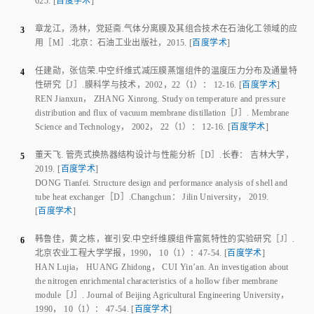
625
.
[
百度学术
]
章龙江
，
汤林
，
党延斋
.
气体分离膜及其组合技术在石油化工领域的应
3
用
［M］.
北京
：
石油工业出版社
，
2015
.
[
百度学术
]
任建勋
，
张信荣
.
中空纤维式减压膜蒸馏组件的温度压力分布及通量特
4
性研究
［J］.
膜科学与技术
，
2002
，
22
（
1
）：
12
-
16
.
[
百度学术
]
REN Jianxun
，
ZHANG Xinrong
.
Study on temperature and pressure
distribution and flux of vacuum membrane distillation
［J］.
Membrane
Science and Technology
，
2002
，
22
（
1
）：
12
-
16
.
[
百度学术
]
董天飞
.
管壳式换热器结构设计与性能分析
［D］.
长春
：
吉林大学
，
5
2019
.
[
百度学术
]
DONG Tianfei
.
Structure design and performance analysis of shell and
tube heat exchanger
［D］.
Changchun
：
Jilin University
，
2019
.
[
百度学术
]
韩鲁佳
，
黄之栋
，
崔引安
.
中空纤维膜组件富氮特性的实验研究
［J］.
6
北京农业工程大学学报
，
1990
，
10
（
1
）：
47
-
54
.
[
百度学术
]
HAN Lujia
，
HUANG Zhidong
，
CUI Yin’an
.
An investigation about
the nitrogen enrichmental characteristics of a hollow fiber membrane
module
［J］.
Journal of Beijing Agricultural Engineering University
，
1990
，
10
（
1
）：
47
-
54
.
[
百度学术
]