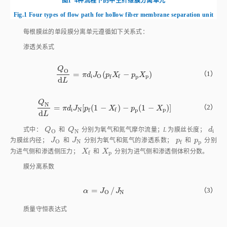
图1
4种流程下的中空纤维膜分离单元
Fig.1
Four types of flow path for hollow fiber membrane separation unit
每根膜丝的单段膜分离单元遵循如下关系式：
渗透关系式
Q
O
（1）
=
(
−
)
Q
O
d
L
=
π
d
i
J
O
(
p
f
X
f
-
p
p
X
p
)
π
d
J
p
X
p
X
i
p
O
f
f
p
d
L
Q
N
=
[
(
1
−
)
−
(
1
−
)
]
（2）
Q
N
d
L
=
π
d
i
J
N
[
p
f
(
1
-
X
f
)
-
p
p
(
1
-
X
p
)
]
π
d
J
p
X
p
X
i
N
p
f
f
p
d
L
Q
O
Q
N
d
i
式中：
Q
和
Q
分别为氧气和氮气摩尔流量；
L
为膜丝长度；
d
i
O
N
J
O
J
N
p
f
p
p
为膜丝内径；
J
和
J
分别为氧气和氮气的渗透系数；
p
和
p
分别
N
O
f
p
X
f
X
p
为进气侧和渗透侧压力；
X
和
X
分别为进气侧和渗透侧体积分数。
p
f
膜分离系数
=
/
α
=
J
O
/
J
N
（3）
α
J
J
N
O
质量守恒表达式