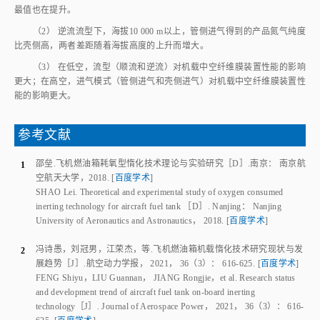
最值也在提升。
（2） 逆流流型下，海拔10 000 m以上，管侧进气得到的产品氮气纯度
比壳侧高，两者差距随着海拔高度的上升而增大。
（3） 在低空，流型（顺流和逆流）对机载中空纤维膜装置性能的影响
更大；在高空，进气模式（管侧进气和壳侧进气）对机载中空纤维膜装置性
能的影响更大。
参考文献
邵垒
.
飞机燃油箱耗氧型惰化技术理论与实验研究
［D］.
南京
：
南京航
1
空航天大学
，
2018
.
[
百度学术
]
SHAO Lei
.
Theoretical and experimental study of oxygen consumed
inerting technology for aircraft fuel tank
 ［D］. 
Nanjing
：
Nanjing
University of Aeronautics and Astronautics
，
2018
.
[
百度学术
]
冯诗愚
，
刘冠男
，
江荣杰
，
等
.
飞机燃油箱机载惰化技术研究现状与发
2
展趋势
［J］.
航空动力学报
，
2021
，
36
（
3
）：
616
-
625
.
[
百度学术
]
FENG Shiyu
，
LIU Guannan
，
JIANG Rongjie
，
et al
.
Research status
and development trend of aircraft fuel tank on-board inerting
technology
［J］.
Journal of Aerospace Power
，
2021
，
36
（
3
）：
616
-