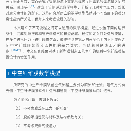
高度修正系数，重点研究了管侧顺流下富氮气体纯度同富氮气体流量之间的
［
15
］
关系。蔡琰
等
建立了管侧逆流数学模型，分析了几种排气压力、丝长
对膜分离性能的影响。这些研究所建立的数学模型虽然对不同高度下的膜分
离性能有所关注，但并未来考虑流程的影响。
本文建立了不同流程之间可以通用的数学模型，通过设置不同的边界
条件，完成对顺逆流和管壳侧进气的模型配置。通过固定入口处进气流量，
在多个进气压力下进行瞬态仿真，最终得到在宽泛的高度范围内不同流程之
间中空纤维膜装置分离性能的差异数据。伴随着膜制造工艺的进
［
16‑17
］
步
，本文仿真结果对基于新型膜制造工艺生产的机载中空纤维膜装
置设计有借鉴作用。
1 中空纤维膜数学模型
所研究的中空纤维膜装置空气流程主要分为顺流和逆流；进气方式有
壳侧（中空纤维膜膜丝外）进气和管侧（中空纤维膜膜丝内）进气。
为了简化计算，做如下假设：
（1） 不考虑膜丝在压力下的形变；
（2） 膜的渗透性仅与材料及结构参数有关；
（3） 不考虑壳侧气流阻力；