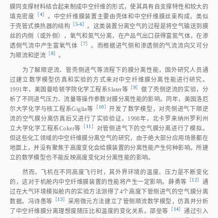
膜同支撑材料结合起来制成中空纤维的形式，使其具有自支撑特性和较大的
［
4
］
填充密
度
。中空纤维膜装置主要由壳体和中空纤维膜丝束构成，类似
［
5‑6
］
于壳管式换热器的结
构
。这类装置分离空气的过程是将空气输送到膜
丝的内侧（或外侧），氧气和氮气分离，在产品气出口获得富氮气体，在渗
［
7
］
透侧气流中产生富氧气
体
。而根据进气侧和渗透侧的气流流向又可分
［
8
］
为顺流和逆
流
。
为了解顺逆流、管壳侧进气等流程下的膜分离性能，国外研究人员通
过建立数学模型仿真和实验的方式来对中空纤维膜分离性能进行研究。
［
9
］
1991年，美国曼哈顿学院化学工程系Slater
等
做了壳侧逆流的实验，分
析了不同进气压力、流量等操作参数对膜分离性能的影响。同年，美国洛厄
［
10
］
尔大学化学与核工程系Giglia
等
开发了数学模型，对壳侧进气下顺逆
流的空气膜分离仿真后又进行了实验验证。1998年，北卡罗来纳州罗利州
［
11
］
立大学化学工程系Coker
等
对管侧进气下的空气膜分离进行了模拟。
但这些化工领域的中空纤维膜分离空气的研究，由于绝大部分应用场景都在
地面上，并没有聚焦于高度变化会给膜装置的分离性能产生何种影响。所建
立的数学模型也不能反映高度变化对分离性能的影响。
然而，飞机在不同高度飞行时，其外界环境的温度、压力是不断变化
［
12
］
的，这对于机舱内中空纤维膜装置的性能将产生一定影响。薛勇
等
通
过在大气环境模拟舱内的实验方法测得了4个高度下管侧进气的空气膜分离
［
13
］
数据。冯诗愚
等
采用微元方法建立了管侧顺流数学模型，仿真并分析
［
14
］
了中空纤维膜分离理想度随压比和温度的变化关系。邵垒
等
通过引入