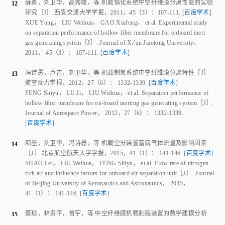
薛勇
，
刘卫华
，
高秀峰
，
等
.
机载惰化系统中空纤维膜分离性能的实验
12
研究
［J］.
西安交通大学学报
，
2011
，
45
（
3
）：
107
-
111
.
[
百度学术
]
XUE Yong
，
LIU Weihua
，
GAO Xiufeng
，
et al
.
Experimental study
on separation performance of hollow fiber membrane for onboard inert
gas generating system
［J］.
Journal of Xi’an Jiaotong University
，
2011
，
45
（
3
）：
107
-
111
.
[
百度学术
]
冯诗愚
，
卢吉
，
刘卫华
，
等
.
机载制氮系统中空纤维膜分离特性
［J］.
13
航空动力学报
，
2012
，
27
（
6
）：
1332
-
1339
.
[
百度学术
]
FENG Shiyu
，
LU Ji
，
LIU Weihua
，
et al
.
Separation performance of
hollow fiber membrane for on-board inerting gas generating system
［J］.
Journal of Aerospace Power
，
2012
，
27
（
6
）：
1332
-
1339
.
[
百度学术
]
邵垒
，
刘卫华
，
冯诗愚
，
等
.
机载空分装置富氮气体流量及影响因素
14
［J］.
北京航空航天大学学报
，
2015
，
41
（
1
）：
141
-
146
.
[
百度学术
]
SHAO Lei
，
LIU Weihua
，
FENG Shiyu
，
et al
.
Flow rate of nitrogen-
rich air and influence factors for onboard air separation unit
［J］.
Journal
of Beijing University of Aeronautics and Astronautics
，
2015
，
41
（
1
）：
141
-
146
.
[
百度学术
]
蔡琰
，
林贵平
，
曾宇
，
等
.
中空纤维膜机载制氮装置的数学建模分析
15
［J］.
航空动力学报
，
2015
，
30
（
9
）：
2100
-
2107
.
[
百度学术
]