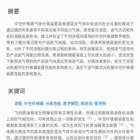
摘要
中空纤维膜气体分离装置是根据混合气体中各组分在分压差的推动下
通过膜的传质速率不同来分离不同组分气体，其性能与流型、进气方式和所
处的海拔高度有关。建立并验证了不同流程间通用的中空纤维膜数学模型，
得到了膜分离过程中产品氮气纯度、丝内压阻、渗透率等随高度的变化关
系，分析了不同流程对膜分离过程的影响。研究结果显示，管侧进气逆流时
的产品氮气纯度比顺流高，两者差距随着高度上升先增大后减小；逆流流型
下管侧进气得到的产品氮气纯度比壳侧进气高，分离效果更好。低空下流型
对机载中空纤维膜装置性能的影响更大；高空下进气模式对机载中空纤维膜
装置性能的影响更大。
关键词
流程
;
中空纤维膜
;
分离性能
;
数学模型
;
顺逆流
;
管壳侧
飞机燃油箱发生燃爆会带来灾难性后果，而通过机载制氮来惰化油箱
［
1
］
上部的气相空间，可有效阻止这一现象的发
生
。中空纤维膜装置在机
［
2
］
载制氮领域得到了大量的应用，成为主流的飞机燃油箱惰化装
置
。气
体膜分离技术的基本原理是混合气体中各组分气体在膜丝内外的分压差不
［
3
］
同，通过膜的传质速率各有快慢，从而达到分离的目
的
。通常将分离