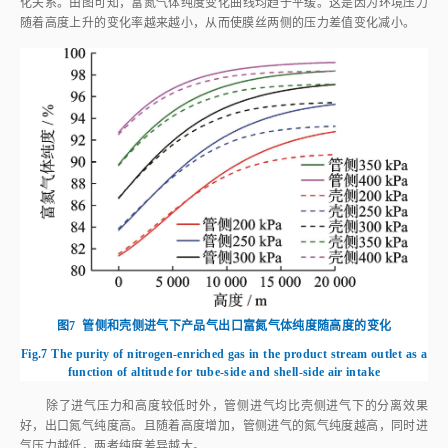
化关系。由图可知，富氮气体纯度变化曲线均趋于平缓。这是因为环境压力
随着高度上升的变化率越来越小，从而使膜丝两侧的压力差值变化减小。
图7
管侧和壳侧进气下产品气出口富氮气体纯度随高度的变化
Fig.7
The purity of nitrogen-enriched gas in the product stream outlet as a
function of altitude for tube-side and shell-side air intake
除了进气压力和高度较低时外，管侧进气均比壳侧进气下的分离效果
好，出口氮气纯度高。且随着高度增加，管侧进气的氮气纯度越高，同时进
气压力越低，两者纯度差异越大。