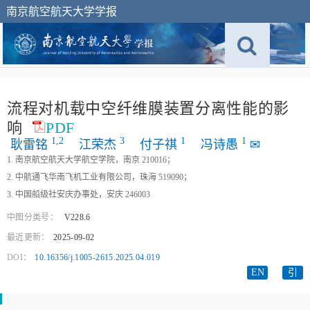
南京航空航天大学学报
流程对机载中空纤维膜装置分离性能的影
响
PDF
1,
2
3
1
1
耿雷铭
江荣杰
付子祺
冯诗愚
✉
1. 南京航空航天大学航空学院，南京 210016；
2. 中航通飞华南飞机工业有限公司，珠海 519090；
3. 中国船级社安庆办事处，安庆 246003
中图分类号：
V228.6
最近更新：
2025-09-02
DOI：
10.16356/j.1005-2615.2025.04.019
EN
引