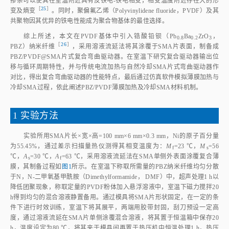
掺杂可以使其在室温附近具有反铁电‑铁电相变，相变温度附近存在大的形
［
25
］
变及熵
变
。同时，聚偏氟乙烯（Polyvinylidene fluoride，PVDF）及其
共聚物因其优异的铁电性能成为聚合物基体的最佳选择。
综上所述，本文在PVDF基体中引入锆酸铅钡（Pb
Ba
ZrO
，
0.8
0.2
3
［
26
］
PBZ）纳米纤
维
，采用溶液流延法将其涂覆于SMA片表面，制备成
PBZ/PVDF@SMA片式复合弯曲驱动器。在室温下研究复合驱动器输出位
移与循环周期特性，并与传统电流加热与自然冷却SMA片式弯曲驱动器作
对比，得出复合弯曲驱动器的性能特点，最后通过仿真软件模拟薄膜加热与
冷却SMA过程，依此阐述PBZ/PVDF薄膜加热及冷却SMA材料机制。
1 实验方法
实验所用SMA片长×宽×高=100 mm×6 mm×0.3 mm，Ni的原子百分量
为55.45%，通过差示扫描量热仪测得其相变温度为：
M
=23 ℃，
M
=56
f
s
℃，
A
=30 ℃，
A
=63 ℃，采用溶液流延法在SMA单侧外表面涂覆复合薄
s
f
膜，其制备过程如
图1
所示。在室温下称取所需量的PBZ纳米纤维均匀分散
于N，N‑二甲氧基甲酰胺（Dimethylformamide， DMF）中，超声处理1 h以
降低团聚现象，称取定量的PVDF粉体加入悬浮溶液中，室温下磁力搅拌20
h得到均匀的混合溶液静置备用。通过模具将SMA片形状固定，在一定的条
件下进行时效训练，室温下将其展平，两端用胶带封固，刮刀预设一定高
度，通过溶液流延在SMA片单侧涂覆混合溶液，将其置于恒温箱中保存20
h，温度设定为80 ℃，将其夹于模具间再置于热压机中恒温处理1 h，热压