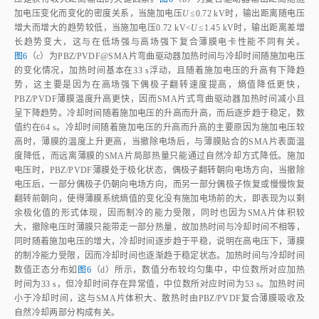
加电压变化而变化的密度关系，当施加电压
U
≤0.72 kV时，输出距离随电压
增大而增大的趋势较低，当施加电压0.72 kV
<
U
≤1.45 kV时，输出距离差增
长趋势变大，这与在低场强与高场强下复合薄膜电卡性能不同有关。
图6
（c）为PBZ/PVDF@SMA片弯曲驱动器加热时间与冷却时间随施加电压
的变化情况，加热时间基本在33 s浮动，且随着施加电压的升高有下降趋
势，这主要是因为在高场强下偶极子翻转速度提高，熵值降低更快，
PBZ/PVDF薄膜温度升高更快，因而SMA片式弯曲驱动器加热时间减小且
呈下降趋势。冷却时间随着施加电压的升高而升高，而后逐步趋于稳定，数
值约在64 s。冷却时间随着施加电压的升高而升高的主要原因为施加电压较
高时，薄膜的温度上升更高，当撤除电场后，与薄膜贴合的SMA片表面温
度降低，而远离薄膜的SMA片局部热量只能通过自然冷却方式降低。施加
电压时，PBZ/PVDF薄膜处于极化状态，偶极子翻转朝向电场方向，当撤除
电压后，一部分偶极子仍朝向电场方向，而另一部分偶极子恢复或慢慢恢复
翻转前朝向，使得薄膜系统熵值的变化没有施加电场前的大，即表现为以剩
余极化值的形式体现，因而制冷的能力受限，同时也因为SMA片体积较
大，撤除电压时薄膜只能带走一部分热量，故加热时间与冷却时间不相等，
同时随着施加电压的增大，冷却时间逐步趋于平稳，说明在高电压下，薄膜
的制冷能力受限，因而冷却时间也逐渐趋于稳定状态。加热时间与冷却时间
数值正态分布如
图6
（d）所示，数值分布较均匀集中，中位数所对应加热
时间为33 s，但冷却时间存在异常值，中位数所对应时间为53 s。加热时间
小于冷却时间，这与SMA片体积大、散热时由PBZ/PVDF复合薄膜吸收及
自然冷却两部分构成有关。