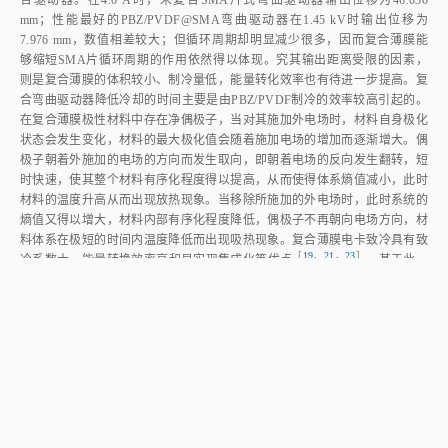
合驱动器。在4.0 A时，未复合SMA片式弯曲驱动器输出位移为46.030
mm；性能最好的PBZ/PVDF@SMA弯曲驱动器在1.45 kV时输出位移为
7.976 mm，数值相差较大；但循环周期却明显减少很多，因而复合薄膜能
够缩短SMA片循环周期的作用依然得以体现。究其输出距离受限的因素，
则是复合薄膜的体积较小、制冷量低，能量转化效率也有待进一步提高。复
合弯曲驱动器降低冷却的时间主要是由PBZ/PVDF制冷的效率较高引起的。
在复合薄膜极性材料中存在净偶极子，当对其施加外电场时，材料自身极化
状态会发生变化，材料的最大极化值会随着施加电场的增加而逐渐增大。偶
极子朝着外施加的电场的方向而发生取向，即朝着电场的反向发生翻转，短
时快速，使其整个材料有序化程度得以提高，从而使得体系熵值减小，此时
材料的温度升高从而出现放热现象。当移除所施加的外电场时，此时系统的
熵值又得以增大，材料内部有序化程度降低，偶极子不再朝向电场方向，材
料体系在极短的时间内温度降低而出现吸热现象。复合薄膜电卡致冷具有致
［
19
，
21
，
23
］
冷系数大、能量转换效率高和易实现集成化等优
点
。基于此，
在输出位移接近的情况下，PBZ/PVDF@SMA片弯曲驱动器的冷却时间要
小于未复合的SMA片弯曲驱动器，从而使其响应时间减少，循环周期明显
缩短。
表 1
空载与不同电流/电压下，不同形式的SMA弹簧驱动器驱动性能部分数据
Table 1
Partial data of performance of different forms of SMA spring driver
under no‑load and different current/voltage