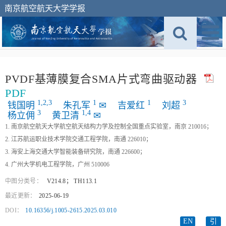
南京航空航天大学学报
PVDF基薄膜复合SMA片式弯曲驱动器
PDF
1,
2,
3
1
1
3
钱国明
朱孔军
✉
吉爱红
刘超
3
1,
4
杨立佣
黄卫清
✉
1. 南京航空航天大学航空航天结构力学及控制全国重点实验室，南京 210016；
2. 江苏航运职业技术学院交通工程学院，南通 226010；
3. 海安上海交通大学智能装备研究院，南通 226600；
4. 广州大学机电工程学院，广州 510006
中图分类号：
V214.8
；
TH113.1
最近更新：
2025-06-19
DOI：
10.16356/j.1005-2615.2025.03.010
EN
引