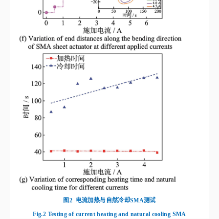
图2
电流加热与自然冷却SMA测试
Fig.2
Testing of current heating and natural cooling SMA