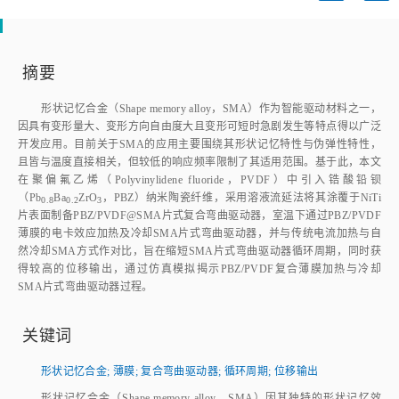
摘要
形状记忆合金（Shape memory alloy，SMA）作为智能驱动材料之一，
因具有变形量大、变形方向自由度大且变形可短时急剧发生等特点得以广泛
开发应用。目前关于SMA的应用主要围绕其形状记忆特性与伪弹性特性，
且皆与温度直接相关，但较低的响应频率限制了其适用范围。基于此，本文
在聚偏氟乙烯（Polyvinylidene fluoride，PVDF）中引入锆酸铅钡
（Pb
Ba
ZrO
，PBZ）纳米陶瓷纤维，采用溶液流延法将其涂覆于NiTi
0.8
0.2
3
片表面制备PBZ/PVDF@SMA片式复合弯曲驱动器，室温下通过PBZ/PVDF
薄膜的电卡效应加热及冷却SMA片式弯曲驱动器，并与传统电流加热与自
然冷却SMA方式作对比，旨在缩短SMA片式弯曲驱动器循环周期，同时获
得较高的位移输出，通过仿真模拟揭示PBZ/PVDF复合薄膜加热与冷却
SMA片式弯曲驱动器过程。
关键词
形状记忆合金
;
薄膜
;
复合弯曲驱动器
;
循环周期
;
位移输出
形状记忆合金（Shape memory alloy，SMA）因其独特的形状记忆效