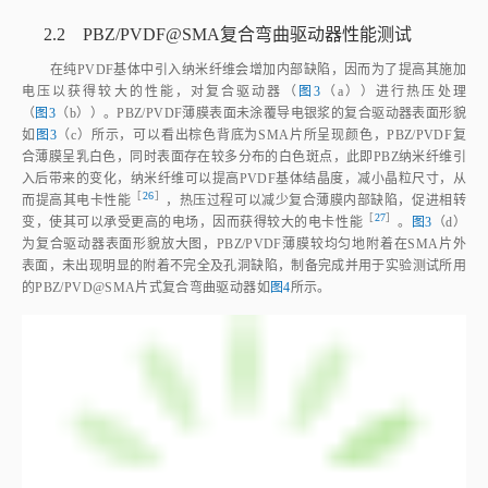
2.2 PBZ/PVDF@SMA复合弯曲驱动器性能测试
在纯PVDF基体中引入纳米纤维会增加内部缺陷，因而为了提高其施加
电压以获得较大的性能，对复合驱动器（
图3
（a））进行热压处理
（
图3
（b））。PBZ/PVDF薄膜表面未涂覆导电银浆的复合驱动器表面形貌
如
图3
（c）所示，可以看出棕色背底为SMA片所呈现颜色，PBZ/PVDF复
合薄膜呈乳白色，同时表面存在较多分布的白色斑点，此即PBZ纳米纤维引
入后带来的变化，纳米纤维可以提高PVDF基体结晶度，减小晶粒尺寸，从
［
26
］
而提高其电卡性
能
，热压过程可以减少复合薄膜内部缺陷，促进相转
［
27
］
变，使其可以承受更高的电场，因而获得较大的电卡性
能
。
图3
（d）
为复合驱动器表面形貌放大图，PBZ/PVDF薄膜较均匀地附着在SMA片外
表面，未出现明显的附着不完全及孔洞缺陷，制备完成并用于实验测试所用
的PBZ/PVD@SMA片式复合弯曲驱动器如
图4
所示。