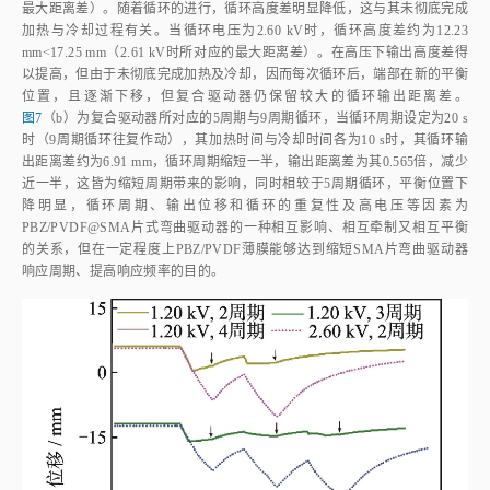
最大距离差）。随着循环的进行，循环高度差明显降低，这与其未彻底完成
加热与冷却过程有关。当循环电压为2.60 kV时，循环高度差约为12.23
mm
<
17.25 mm（2.61 kV时所对应的最大距离差）。在高压下输出高度差得
以提高，但由于未彻底完成加热及冷却，因而每次循环后，端部在新的平衡
位置，且逐渐下移，但复合驱动器仍保留较大的循环输出距离差。
图7
（b）为复合驱动器所对应的5周期与9周期循环，当循环周期设定为20 s
时（9周期循环往复作动），其加热时间与冷却时间各为10 s时，其循环输
出距离差约为6.91 mm，循环周期缩短一半，输出距离差为其0.565倍，减少
近一半，这皆为缩短周期带来的影响，同时相较于5周期循环，平衡位置下
降明显，循环周期、输出位移和循环的重复性及高电压等因素为
PBZ/PVDF@SMA片式弯曲驱动器的一种相互影响、相互牵制又相互平衡
的关系，但在一定程度上PBZ/PVDF薄膜能够达到缩短SMA片弯曲驱动器
响应周期、提高响应频率的目的。