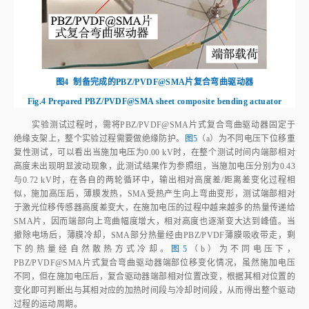
图4
制备完成的PBZ/PVDF@SMA片复合弯曲驱动器
Fig.4
Prepared PBZ/PVDF@SMA sheet composite bending actuator
实验测试过程时，需将PBZ/PVDF@SMA片式复合弯曲驱动器固定于
绝缘支架上，整个实验过程需要做绝缘防护。
图5
（a）为不同电压下位移重
复性测试，可以看出当施加电压为0.00 kV时，在整个测试时间内端部相对
高度未出现明显波动现象，此测试结果作为参照组，当施加电压分别为0.43
与0.72 kV时，在各自的两轮循环中，输出相对高度差/距离差变化过程相
似，施加高压后，薄膜发热，SMA受热产生向上弯曲变形，测试端部相对
于激光位移传感器高度差变大，在施加电压的过程中越来越多的热量传递给
SMA片，因而端部向上弯曲幅度增大，相对高度也逐渐变大达到峰值。当
撤除电场后，薄膜冷却，SMA部分热量经由PBZ/PVDF薄膜吸收带走，剩
下的热量经自然散热方式冷却。
图5
（b）为不同电压下，
PBZ/PVDF@SMA片式复合弯曲驱动器端部位移变化情况，虽然施加电压
不同，但在施加电压后，复合驱动器端部相对位置改变，根据其相对位置的
变化即可判断出与其相对应的加热时间段与冷却时间段，从而得出整个驱动
过程的运动周期。