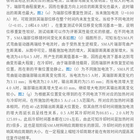
很明显地区别其对应的施加电流，且端部弯曲变化很明显，在较大的电流
下，端部弯曲程度更大，因而在垂直方向上对应的距离变化也最大，此时输
出的距离也最大。
图2
（e）为端部位移重复性测试，当未施加电流（
I
=0.00
A）时，可观测到其端部位移在整个时间内未发生变化，当给予不同电流时
（
I
=0.05，2.0和4.0 A时），在重复测试中其位移变化情况基本一致，说明
位移重复性较好，测试结果可以作为评断其性能优劣的依据。在不同电流
下，SMA端部位移随时间变化关系如
图2
（f）插图所示，可知当在SMA片
式弯曲驱动器两端给予电流时，由于受热发生逆相变，SMA片端部弯曲产
生距离差，从图中可见，随着施加电流的增大，其端部距离差逐渐增大，当
电流为4.0与4.5 A时，所产生的距离值基本一致，因而此电流下基本达到弯
曲变形最大程度；在冷却时，由于端部悬挂载荷，因而端部并未恢复至初始
位置，而在新的平衡位置处静止。
图2
（f）为不同施加电流下，SMA片式
弯曲驱动器端部输出距离变化情况，当电流为0.5 A时，其端部距离变化约
为3.11 mm；当电流为2.0 A时，输出距离约为25.85 mm；而当电流增大至
4.0 A时，端部输出距离增大至46.03 mm，继续增大电流时其输出距离变化
较小。
图2
（g）为根据其位置变化得到的在不同电流下所对应的加热时间
与冷却时间，在所施加的电流0.5 A≤
I
≤4.5 A范围内，所对应的加热时间基
本相同，约在40 s达到输出距离最大位置处，但其自然冷却时间随施加电流
的增大而延长且呈线性关系，0.5 A时其冷却时间为86.85 s，2.0 A时为
125.89 s，此后冷却时间基本都在120 s左右，由此可知冷却时间是加热时间
的3倍多，这也是现阶段SMA材料响应周期较长的原因，冷却时间的长短影
响其响应周期的大小，在一定程度上缩短冷却周期才能在有效时间内提高其
往复作动频率。