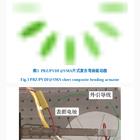
图3
PBZ/PVDF@SMA片式复合弯曲驱动器
Fig.3
PBZ/PVDF@SMA sheet composite bending actuator