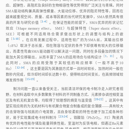
应、超弹性、高阻尼及良好的生物相容性等优势得到广泛关注与青睐。同时
SMA驱动结构兼具高弹性模量、大驱动位移、优异的阻尼特性等，因而在
越来越重视空间、质量、成本等因素的当代研究发展中，SMA依然具有很
［
1‑4
］
高的开发与研究价
值
。在保证性能的前提下，SMA优异的形状记忆
效应（Shape memory effect， SME）与超弹特性（Super elastic effect，
SEE）可根据不同适用场合需求做出形状上的调整与结构上的嵌
［
5‑10
］
套
。在应用发展过程中，适用性较广的为SMA丝，其输出位移
（≤8%）取决于总长度，但在限容与定状的条件下却很难有较大的位移输
出，而柔性弯曲SMA驱动器可以解决这一问题，同时在多段叠加的情况下
［
1
，
11
］
能加大其位移输出，从而丰富了SMA的适用场合与结构设
计
。与
此同时，SMA的应用受限于其较低的响应频率（一般不高于10
［
12‑14
］
Hz
）
，这主要是因为其激励方式单一且时间较长，加热时间一般在
数秒内完成，但冷却时间却长达数十秒，使得响应时间变长，在高频领域较
［
15‑19
］
难发挥作
用
。
制冷问题一直以来备受关注，当前清洁环保的电卡制冷走入研究者视
野，在材料选取中大多数聚焦于材料的不同制备方式、元素掺杂调控相变温
［
20‑22
］
区及有机无机复合等，均取得了较理想的熵变与温变
值
。这其中有
望实现应用的为无机材料与有机聚合物复合制备成的复合薄膜——具有较大
的击穿场强与较高的介电常数，且自身较柔软的特性也便于加工成各种形
［
23‑24
］
状，易于实现集成电卡材料制
冷
。锆酸铅（PbZrO
， PZ）陶瓷具
3
有优异的电性能存储及能量转换性能，室温时为反铁电相，但通过Ba元素