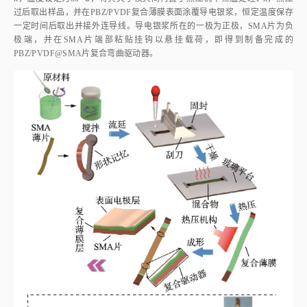
过后取出样品，并在PBZ/PVDF复合薄膜表面涂覆导电银浆，恒定温度保存
一定时间后取出并接外连导线。导电银浆所在的一极为正极，SMA片为负
极端，并在SMA片端部粘贴挂钩以悬挂载荷，即得到制备完成的
PBZ/PVDF@SMA片复合弯曲驱动器。