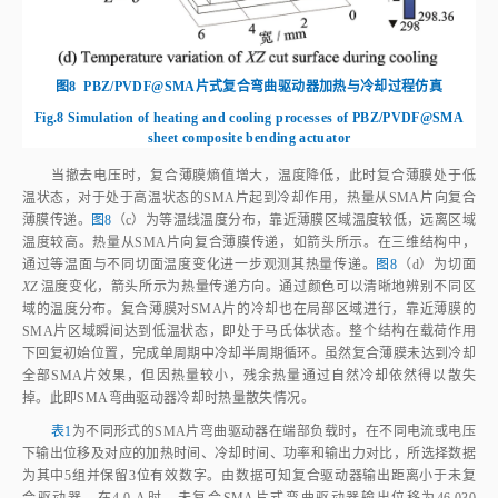
图8
PBZ/PVDF@SMA片式复合弯曲驱动器加热与冷却过程仿真
Fig.8
Simulation of heating and cooling processes of PBZ/PVDF@SMA
sheet composite bending actuator
当撤去电压时，复合薄膜熵值增大，温度降低，此时复合薄膜处于低
温状态，对于处于高温状态的SMA片起到冷却作用，热量从SMA片向复合
薄膜传递。
图8
（c）为等温线温度分布，靠近薄膜区域温度较低，远离区域
温度较高。热量从SMA片向复合薄膜传递，如箭头所示。在三维结构中，
通过等温面与不同切面温度变化进一步观测其热量传递。
图8
（d）为切面
XZ
温度变化，箭头所示为热量传递方向。通过颜色可以清晰地辨别不同区
域的温度分布。复合薄膜对SMA片的冷却也在局部区域进行，靠近薄膜的
SMA片区域瞬间达到低温状态，即处于马氏体状态。整个结构在载荷作用
下回复初始位置，完成单周期中冷却半周期循环。虽然复合薄膜未达到冷却
全部SMA片效果，但因热量较小，残余热量通过自然冷却依然得以散失
掉。此即SMA弯曲驱动器冷却时热量散失情况。
表1
为不同形式的SMA片弯曲驱动器在端部负载时，在不同电流或电压
下输出位移及对应的加热时间、冷却时间、功率和输出力对比，所选择数据
为其中5组并保留3位有效数字。由数据可知复合驱动器输出距离小于未复