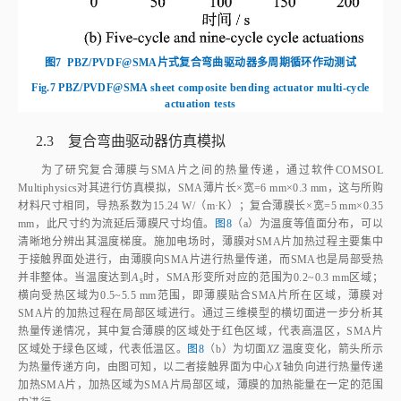
图7
PBZ/PVDF@SMA片式复合弯曲驱动器多周期循环作动测试
Fig.7
PBZ/PVDF@SMA sheet composite bending actuator multi‑cycle
actuation tests
2.3 复合弯曲驱动器仿真模拟
为了研究复合薄膜与SMA片之间的热量传递，通过软件COMSOL
Multiphysics对其进行仿真模拟，SMA薄片长×宽=6 mm×0.3 mm，这与所购
材料尺寸相同，导热系数为15.24 W/（m·K）；复合薄膜长×宽=5 mm×0.35
mm，此尺寸约为流延后薄膜尺寸均值。
图8
（a）为温度等值面分布，可以
清晰地分辨出其温度梯度。施加电场时，薄膜对SMA片加热过程主要集中
于接触界面处进行，由薄膜向SMA片进行热量传递，而SMA也是局部受热
并非整体。当温度达到
A
时，SMA形变所对应的范围为0.2~0.3 mm区域；
s
横向受热区域为0.5~5.5 mm范围，即薄膜贴合SMA片所在区域，薄膜对
SMA片的加热过程在局部区域进行。通过三维模型的横切面进一步分析其
热量传递情况，其中复合薄膜的区域处于红色区域，代表高温区，SMA片
区域处于绿色区域，代表低温区。
图8
（b）为切面
XZ
温度变化，箭头所示
为热量传递方向，由图可知，以二者接触界面为中心
X
轴负向进行热量传递
加热SMA片，加热区域为SMA片局部区域，薄膜的加热能量在一定的范围