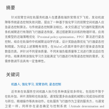
摘要
针对双臂空间在轨服务机器人在遭遇极端异常情况下飞轮、发动机故
障等传统姿态控制失效问题，提出了一种基于强化学习的双臂空间机器人应
急姿态控制算法。与传统姿态控制算法相比，本文仅通过飞行器所配置的两
条机械臂进行有限的飞行器姿态恢复。通过搭建算法训练的物理环境，应用
无模型的近端策略优化（Proximal policy optimization，PPO）算法进行姿态
控制，结合在轨操作中机械臂运动学约束，设计奖励函数优化飞行器姿态控
制精度。为验证上述策略有效性，在MuJoCo仿真环境中进行星体姿态恢复
数值仿真，并针对不同星体质量、不同末端负载质量等工况进行算法适应性
评估，结果表明该强化学习方法能满足飞行器进行有限姿态控制的需求，无
需参数调节且具有一定鲁棒性。
关键词
机器人
;
强化学习
;
双臂协同
;
姿态控制
近年来在轨服务空间机器人执行任务种类呈现多样化，包括但不限于
在轨补加、碎片清除和在轨装配，通常配置多自由度机械臂以完成目标抓取
与转位、精细操作等具体动作。在轨服务飞行器作为卫星的服务方，与通常
卫星一样，同样存在姿态确定与控制系统（Attitude determination and