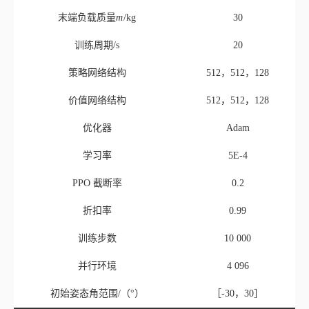
学习率
5E-4
PPO 截断率
0.2
折扣率
0.99
训练步数
10 000
并行环境
4 096
初始姿态角范围/（°）
［-30，30］
根据当前飞行器所配置机械臂及末端负载质量，结合训练周期长度，
本文设置飞行器初始姿态角度范围为±30°，旨在验证该方法具有应急情况
下的有限姿态调节能力。在训练中采用20%偏差随机初始化飞行器质量。在
单次训练开始时，飞行器初始姿态角在±30°范围内随机取值，质量在［240
kg， 360 kg］范围内随机取值。当单次训练超过20 s时，环境重置，继续进
行下一轮训练。经过10 000轮训练，收敛过程如
图3
所示，平均奖励值最终
趋于稳定。