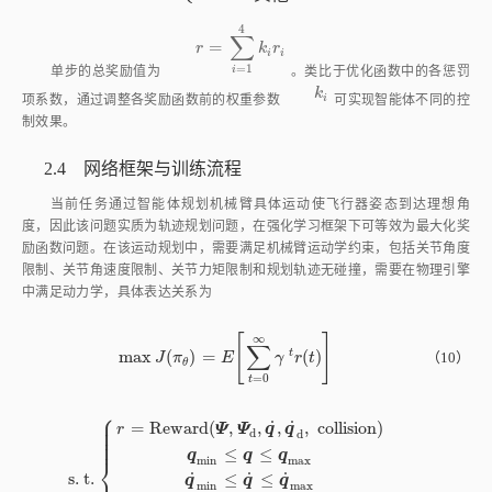
励函数问题。在该运动规划中，需要满足机械臂运动学约束，包括关节角度
限制、关节角速度限制、关节力矩限制和规划轨迹无碰撞，需要在物理引擎
中满足动力学，具体表达关系为
∞
[
]
∑
t
m
a
x
(
)
=
(
)
m
a
x
J
(
π
θ
)
=
E
∑
t
=
0
∞
γ
t
r
(
t
)
（10）
J
π
E
γ
r
t
θ
=
0
t
⎧
⎪
⎪
˙
˙
=
R
e
w
a
r
d
(
,
,
,
,
c
o
l
l
i
s
i
o
n
)
⎪
Ψ
Ψ
q
q
r
⎪
d
d
⎪
⎪
≤
≤
q
q
q
m
i
n
m
a
x
⎨
s
.
t
.
˙
˙
˙
⎪
≤
≤
q
q
q
⎪
s
.
t
.
r
=
R
e
w
a
r
d
(
Ψ
,
Ψ
d
,
q
˙
,
q
˙
d
,
c
o
l
l
i
s
i
o
n
)
q
m
i
n
≤
q
≤
q
m
a
x
q
˙
m
i
n
≤
q
˙
m
i
n
m
a
x
⎪
⎪
⎪
⎩
⎪
≤
≤
τ
τ
τ
m
i
n
m
a
x
无
碰
撞
针对上述优化问题，整个训练框架如
图2
所示，主要包括智能体、物理
环境、奖励函数和关节电机驱动部分。物理环境将需要的状态输入至奖励函
数中，奖励函数计算得到相应奖励值。智能体根据状态输入和奖励值，以期
望回报最大为目标，优化各网络参数，再根据策略网络当前参数计算对应状
态的期望关节角速度，输入PD控制器中计算关节力矩，施加于空间机器
人，通过空间机器人正动力学再计算出状态值，循环上述过程直至奖励值平
稳收敛，最终得到优化后的策略网络参数用于姿态控制。