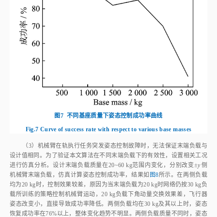
图7
不同基座质量下姿态控制成功率曲线
Fig.7
Curve of success rate with respect to various base masses
（3）机械臂在轨执行任务突发姿态控制故障时，无法保证末端负载与
设计值相同。为了验证本文算法在不同末端负载下的有效性，设置相关工况
进行仿真分析。设计末端负载质量在20~60 kg范围内变化，分别改变±
y
侧
机械臂末端负载，仿真计算姿态控制成功率，结果如
图8
所示。在两侧负载
均为20 kg时，控制效果较差，原因为当末端负载为20 kg时网络仍按30 kg负
载所训练的策略控制机械臂运动，20 kg负载下角动量交换效果差，飞行器
姿态改变小，直接导致成功率降低。两侧负载均在30 kg及其以上时，姿态
恢复成功率在76%以上，整体变化趋势不明显。两侧负载质量不同时，姿态
恢复成功率有下降趋势，尤其在单边负载为20 kg情况下，成功率明显下
降。以上结果表明，末端负载对控制算法的有效性存在影响，末端负载越
小，机械臂运动对基座扰动越不明显，无法有效控制飞行器恢复正常姿态。
为解决该问题，可增加在轨机械臂末端负载质量辨识方法，通过训练多个不
同末端负载对应的控制策略网络来应对负载变化。实际使用时先采用末端负
载辨识，再选择对应负载质量的策略网络进行控制以达到最佳效果。