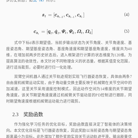
双臂空间机器人通过关节轨迹规划实现飞行器姿态恢复，具体由两条7
自由度机械臂运动实现，由于角动量交换主要反映于机械臂在关节空间中的
加减速，这里关节采用速度控制模式，因此动作空间为14维度的关节期望
角速度。该关节期望角速度通过机械臂关节驱动层的PD控制进行跟踪，同
时期望角速度根据机械臂运动能力进行裁剪。
2.3 奖励函数
作为强化学习任务的优化目标，奖励函数直接决定了智能体的决策倾
向。本文优化目标是飞行器姿态恢复，因此奖励以当前姿态角与期望姿态角
距离最小为目标。此外增加了额外奖励实现关节运动轨迹平滑、输出能量优
化和避免碰撞干涉等。所有奖励值为负值，以实现姿态角更快收敛。以上4
种奖励分别如下：
姿态期望奖励为
2
2
=
−
∥
−
∥
−
l
n
(
∥
−
∥
+
)
r
1
=
-
Ψ
-
Ψ
d
2
-
l
n
(
Ψ
-
Ψ
d
2
+
ϵ
)
（6）
Ψ
Ψ
Ψ
Ψ
r
ϵ
1
d
d
2
∥
−
∥
ϵ
Ψ
-
Ψ
d
2
Ψ
Ψ
ϵ
d
式中
通常取较小值，为防止姿态收敛时
数
值太小引起该奖励函数求解过大。
运动平滑奖励为