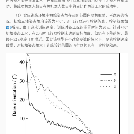
图6
初始姿态角40°偏差下姿态控制曲线
Fig.6
Attitude control curves with 40° initial orientation
（2）在轨执行任务过程中，涉及空间机器人姿轨控时会消耗飞行器燃
料，直接影响飞行器质量特性，此外地面测量误差、在轨设备更换等也会导
致卫星质量改变。为了验证本文算法在基座质量变化下的有效性，设置相关
工况进行仿真分析。本文训练时基座的参考质量设置为300 kg，这里将基座
质量在200~3 000 kg范围内变化，计算其姿态控制成功率，结果如
图7
所