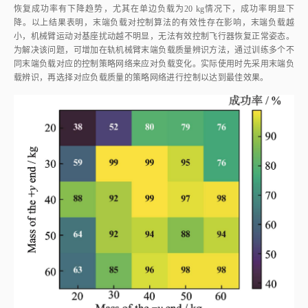
图8
末端负载质量变化下的控制效果
Fig.8
Results of orientation control under various masses of end
4 结 论
本文设计了基于强化学习的双臂空间机器人应急姿态控制算法，主要
解决飞行器传统姿态控制失效时的姿态恢复问题，通过控制机械臂轨迹规划
使其与飞行器产生角动量交换，实现飞行器有限的姿态恢复。本文基于
MuJoCo物理引擎建立动力学模型，采用PPO算法搭建强化学习框架，对该