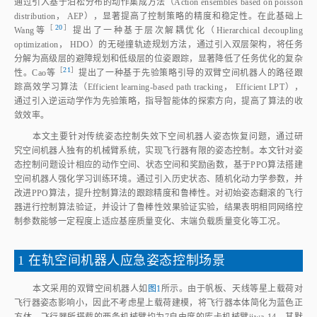
通过引入基于泊松分布的动作集成方法（Action ensembles based on poisson
distribution， AEP），显著提高了控制策略的精度和稳定性。在此基础上
［
20
］
Wang
等
提出了一种基于层次解耦优化（Hierarchical decoupling
optimization， HDO）的无碰撞轨迹规划方法，通过引入双层架构，将任务
分解为高级层的避障规划和低级层的位姿跟踪，显著降低了任务优化的复杂
［
21
］
性。Cao
等
提出了一种基于先验策略引导的双臂空间机器人的路径跟
踪高效学习算法（Efficient learning‑based path tracking， Efficient LPT），
通过引入逆运动学作为先验策略，指导智能体的探索方向，提高了算法的收
敛效率。
本文主要针对传统姿态控制失效下空间机器人姿态恢复问题，通过研
究空间机器人独有的机械臂系统，实现飞行器有限的姿态控制。本文针对姿
态控制问题设计相应的动作空间、状态空间和奖励函数，基于PPO算法搭建
空间机器人强化学习训练环境。通过引入历史状态、随机化动力学参数，并
改进PPO算法，提升控制算法的跟踪精度和鲁棒性。对初始姿态翻滚的飞行
器进行控制算法验证，并设计了鲁棒性效果验证实验，结果表明相同网络控
制参数能够一定程度上适应基座质量变化、末端负载质量变化等工况。
1 在轨空间机器人应急姿态控制场景
本文采用的双臂空间机器人如
图1
所示。由于帆板、天线等星上载荷对
飞行器姿态影响小，因此不考虑星上载荷建模，将飞行器本体简化为蓝色正