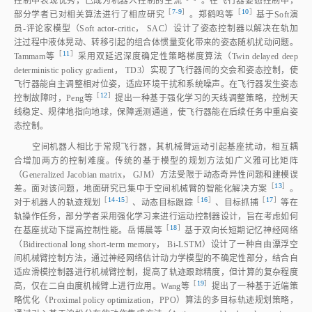
控制中表现优秀，已成为机器人控制的主
流
。在飞行器姿态控制中，
［
7‑9
］
［
10
］
部分学者已对相关算法进行了相应研
究
。郑鹤鸣
等
基于Soft演
员‑评论家模型（Soft actor‑critic， SAC）设计了姿态控制器以解决在轨加
注过程中液体晃动、转移引起的组合体惯量变化带来的姿态随机扰动问题。
［
11
］
Tammam
等
采用双延迟深度确定性策略梯度算法（Twin delayed deep
deterministic policy gradient， TD3）实现了飞行器间的交会和姿态控制，使
飞行器能自主调整相对位姿，适应环境干扰和系统噪声。在飞行器发生姿态
［
12
］
控制故障时，Peng
等
提出一种基于强化学习的天线调整策略，控制天
线稳定、规律地指向地球，保障遥测通道，使飞行器能在后续任务中重启姿
态控制。
空间机器人相比于常规飞行器，其机械臂运动引起基座扰动，相互耦
合增加两方的控制难度。传统的基于模型的规划方法如广义雅可比矩阵
（Generalized Jacobian matrix， GJM）方法受限于动态奇异性问题和建模误
［
13
］
差。面对该问题，地面研究已集中于空间机械臂的智能化解决方
案
。
［
14‑15
］
［
16
］
［
17
］
对于机器人的轨迹规
划
、动态目标跟
踪
、目标抓
捕
等在
轨操作任务，部分学者采用强化学习来进行运动控制器设计，旨在考虑如何
［
18
］
在基座扰动下提高控制性能。岳博晨
等
基于双向长短期记忆神经网络
（Bidirectional long short‑term memory， Bi‑LSTM）设计了一种自由漂浮空
间机械臂控制方法，通过神经网络估计动力学模型的不确定性部分，结合自
适应滑模控制器进行机械臂控制，提高了轨迹跟踪精度，但计算的复杂程度
［
19
］
高，仅在二自由度机械臂上进行应用。Wang
等
提出了一种基于近端策
略优化（Proximal policy optimization，PPO）算法的多目标轨迹规划策略，