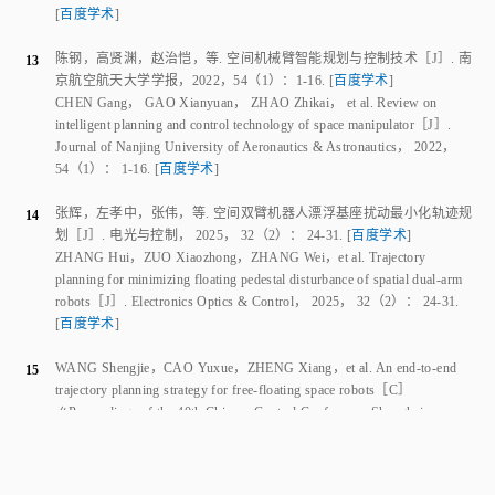
ZHANG Hui
，
ZUO Xiaozhong
，
ZHANG Wei
，
et al
.
Trajectory
planning for minimizing floating pedestal disturbance of spatial dual‑arm
robots
［J］.
Electronics Optics & Control
，
2025
，
32
（
2
）：
24
‑
31
.
[
百度学术
]
WANG Shengjie
，
CAO Yuxue
，
ZHENG Xiang
，
et al
.
An end‑to‑end
15
trajectory planning strategy for free‑floating space robots
［C］
∥
Proceedings of the 40th Chinese Control Conference
.
Shanghai，
China
：
［s.n.］
，
2021
：
26
‑
28
.
[
百度学术
]
刘勇
，
李祥
，
蒋沛阳
，
等
.
基于DDPG‑PID的机器人动态目标跟踪与避
16
障控制研究
［J］.
南京航空航天大学学报
，
2022
，
54
（
1
）：
41
‑
50
.
[
百度学术
]
LIU Yong
，
LI Xiang
，
JIANG Peiyang
，
et al
.
Research on robot
dynamic target tracking and obstacle avoidance control based on
DDPG‑PID
［J］.
Journal of Nanjing University of Aeronautics &
Astronautics
，
2022
，
54
（
1
）：
41
‑
50
.
[
百度学术
]
孙康
，
王耀兵
，
杜德嵩
，
等
.
基于深度强化学习算法的空间漂浮基机械
17
臂抓捕控制策略
［J］.
载人航天
，
2020
，
26
（
6
）：
751
‑
757
．
[
百度学术
]
SUN Kang
，
WANG Yaobing
，
DU Desong
，
et al
.
Capture control