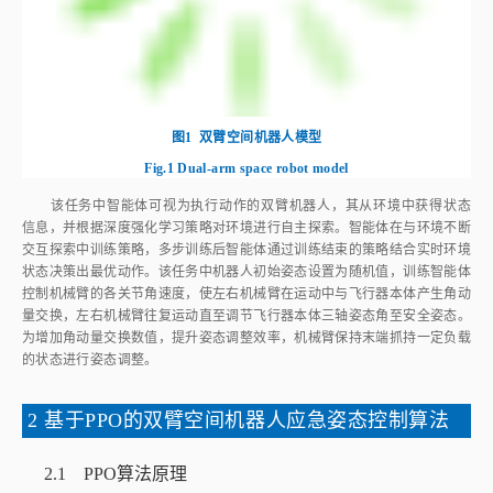
信息，并根据深度强化学习策略对环境进行自主探索。智能体在与环境不断
交互探索中训练策略，多步训练后智能体通过训练结束的策略结合实时环境
状态决策出最优动作。该任务中机器人初始姿态设置为随机值，训练智能体
控制机械臂的各关节角速度，使左右机械臂在运动中与飞行器本体产生角动
量交换，左右机械臂往复运动直至调节飞行器本体三轴姿态角至安全姿态。
为增加角动量交换数值，提升姿态调整效率，机械臂保持末端抓持一定负载
的状态进行姿态调整。
2 基于PPO的双臂空间机器人应急姿态控制算法
2.1 PPO算法原理
在强化学习中，智能体与环境交互可视为马尔可夫决策过程（Markov
S
decision process， MDP），通常马尔可夫决策过程的数学模型〈
S
，
∈
A
P
R
γ
s
A
，
P
，
R
，
γ
〉由以下各部分组成，包括环境状态
S
，
s
t
∈
S
t
∈
∈
(
,
)
a
s
a
智能体动作
A
，奖励函数
r
R
和状态转移方程
a
t
∈
A
r
t
∈
R
(
s
t
,
a
t
)
t
t
t
t
~
(
|
,
)
s
t
+
1
~
P
(
s
t
+
1
|
s
t
,
a
t
)
γ
s
s
s
a
P
。下标
t
表示当前时间。
γ
表示折扣率，反映历
+
1
+
1
t
t
t
t
π
π
史奖励的损失情况。智能体的策略函数为
π
，智能体通过环境交互从
π
a
t
s
t
+
1
a
s
+
1
t
t
中采样动作
施加于环境，环境反馈的状态信息
输入奖
R
R
励函数
得到奖励值，输入智能体通过最大化该策略得到的期望回
π
(
)
V
π
(
s
t
)
s
V
t
报，来不断更新状态价值函数
，更新策略函数参数，直至得