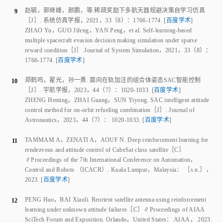
Astronautics
，
2023
，
44
（
7
）：
1020
-
1033
.
[
百度学术
]
TAMMAM A
，
ZENATI A
，
AOUF N
.
Deep reinforcement learning for
11
rendezvous and attitude control of CubeSat class satellite
［C］
∥
Proceedings of the 7th International Conference on Automation，
Control and Robots （ICACR）
.
Kuala Lumpur，Malaysia
：
［s.n.］
，
2023
.
[
百度学术
]
PENG Hao
，
BAI Xiaoli
.
Reorient satellite antenna using reinforcement
12
learning under unknown attitude failures
［C］∥
Proceedings of AIAA
SciTech Forum and Exposition
.
Orlando，United States
：
AIAA
，
2023
.
[
百度学术
]
陈钢
，
高贤渊
，
赵治恺
，
等
.
空间机械臂智能规划与控制技术
［J］.
南
13
京航空航天大学学报
，
2022
，
54
（
1
）：
1
‑
16
.
[
百度学术
]
CHEN Gang
，
GAO Xianyuan
，
ZHAO Zhikai
，
et al
.
Review on
intelligent planning and control technology of space manipulator
［J］.
Journal of Nanjing University of Aeronautics & Astronautics
，
2022
，
54
（
1
）：
1
‑
16
.
[
百度学术
]
张辉
，
左孝中
，
张伟
，
等
.
空间双臂机器人漂浮基座扰动最小化轨迹规
14
划
［J］.
电光与控制
，
2025
，
32
（
2
）：
24
‑
31
.
[
百度学术
]