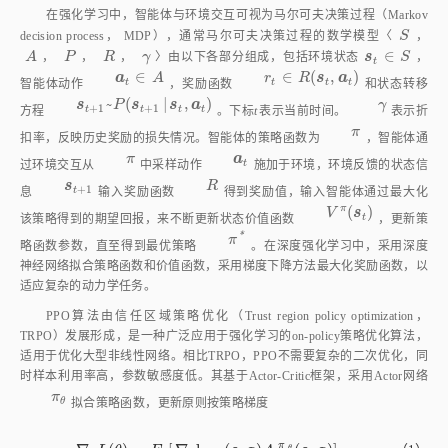
*
π
*
π
到最优策略
。在深度强化学习中，采用深度神经网络拟合策略函
数和价值函数，采用梯度下降方法最大化奖励函数，以适应复杂的动力学任
务。
PPO算法由信任区域策略优化（Trust region policy optimization，
TRPO）发展形成，是一种广泛应用于强化学习的on‑policy策略优化算法，
适用于优化大型非线性网络。相比TRPO，PPO不需要复杂的二次优化，同
时样本利用率高，参数敏感度低。其基于Actor‑Critic框架，采用Actor网络
π
θ
π
θ
拟合策略函数，更新原则按策略梯度
π
∇
(
)
=
[
∇
l
n
(
,
)
(
,
)
]
（1）
s
a
s
a
θ
L
θ
E
π
A
∇
θ
L
(
θ
)
=
E
θ
[
∇
θ
l
n
π
θ
(
s
,
a
)
A
π
θ
(
s
,
a
)
]
θ
θ
θ
θ
π
A
π
θ
θ
A
式中
为优势函数，表示状态
s
下选择动作
a
的价值与当前状
θ
θ
态
s
价值期望的差值。通过该梯度迭代更新参数
。
V
φ
V
φ
采用Critic网络
拟合价值函数，采用时序差分更新参数，更新
梯度为
∇
(
)
=
−
(
+
(
)
−
(
)
)
∇
(
)
（2）
s
s
s
L
φ
r
γ
V
V
V
∇
φ
L
(
φ
)
=
-
(
r
+
γ
V
φ
(
s
t
+
1
)
-
V
φ
(
s
t
)
)
∇
φ
V
φ
(
s
t
)
+
1
φ
φ
t
φ
t
φ
φ
t
本文采用改进的PPO‑clip算法，将策略网络损失函数更改为