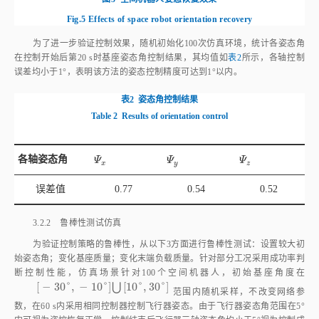
各轴姿态角
Ψ
x
Ψ
y
Ψ
z
Ψ
Ψ
Ψ
x
y
z
误差值
0.77
0.54
0.52
3.2.2 鲁棒性测试仿真
为验证控制策略的鲁棒性，从以下3方面进行鲁棒性测试：设置较大初
始姿态角；变化基座质量；变化末端负载质量。针对部分工况采用成功率判
断控制性能，仿真场景针对100个空间机器人，初始基座角度在
[
−
30
°
,
−
10
°
]
⋃
[
10
°
,
30
°
]
[
-
30
°
,
-
10
°
]
⋃
[
10
°
,
30
°
]
范围内随机采样，不改变网络参
数，在60 s内采用相同控制器控制飞行器姿态。由于飞行器姿态角范围在5°
内可视为姿控恢复正常，控制结束后飞行器三轴姿态角均小于5°视为控制成
功，将成功机器人数目在总机器人数目中的占比作为该工况的成功率。
（1）实际训练环境中初始姿态角在±30°范围内随机取值，考虑恶劣情
况，初始三轴姿态角均设置为+40°，对飞行器进行控制仿真，控制效果如
图6
所示。由于追求训练速度，训练时各工况的重置时间为20 s。针对+40°
初始姿态工况，在20 s时飞行器控制未达到目标角度，但仍有下降趋势，最
终在32 s稳定于0°附近。因此该模型在不改变参数的情况下，尽管控制速度
缓慢，对初始姿态角大于训练设计范围的飞行器仍具有一定控制效果。