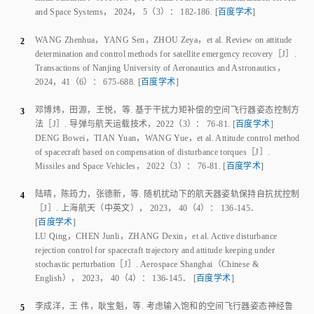
Missiles and Space Vehicles
，
2022
（
3
）：
76
‑
81
.
[
百度学术
]
陆晴
，
陈筠力
，
张德新
，
等
.
随机扰动下的航天器姿轨保持自抗扰控制
4
［J］.
上海航天（中英文）
，
2023
，
40
（
4
）：
136
‑
145
．
[
百度学术
]
LU Qing
，
CHEN Junli
，
ZHANG Dexin
，
et al
.
Active disturbance
rejection control for spacecraft trajectory and attitude keeping under
stochastic perturbation
［J］.
Aerospace Shanghai（Chinese &
English）
，
2023
，
40
（
4
）：
136
‑
145
．
[
百度学术
]
李成洋
，
王 伟
，
耿宝魁
，
等
.
考虑输入饱和的空间飞行器姿态神经鲁
5
棒自适应滑模控制
［J］.
宇航学报
，
2024
，
45
（
8
）：
1269
‑
1280
.
[
百度学术
]
LI Chengyang
，
WANG Wei
，
GENG Baokui
，
et al
.
Neural robust
adaptive sliding mode method for spacecraft attitude control with input
saturation
［J］.
Journal of Astronautics
，
2024
，
45
（
8
）：
1269
‑
1280
.
[
百度学术
]
SCHULMAN J
，
WOLSKI F
，
DHARIWAL P
，
et al
.
Proximal policy
6
optimization algorithms
［EB/OL］. （
2017-08-01
）.
https：//doi.org/10.48550/arXiv. 1707. 0634728. 06347
.
[
百度学术
]