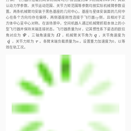
方体。飞行器所搭载的两条机械臂均为7自由度的库卡机械臂iiwa‑14，其默
认动力学参数、关节运动范围、关节力矩范围等参数均按实际机械臂参数设
置。两条机械臂均安装于黑色基座的几何中心，基座与星体安装面的几何中
心在各个方向均存在偏移，两侧基座刚性连接于飞行器±
y
侧，且相对于正
方体中心呈中心对称。在该场景中，空间机器人通过机械臂抓取本体上的小
型飞行器并保持末端连接状态。飞行器质量为
M
，记其惯性系下姿态的欧拉
Ψ
Ω
q
Ψ
Ω
q
角对应为
，三轴角速度为
，机械臂关节角为
，关节角速度为
˙
q
˙
τ
q
τ
，关节力矩为
。各臂末端负载质量为
m
。设置重力加速度为0，以等
效在轨工况。
图1
双臂空间机器人模型
Fig.1
Dual‑arm space robot model
该任务中智能体可视为执行动作的双臂机器人，其从环境中获得状态