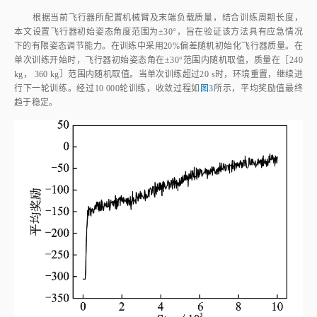
图3
强化学习训练曲线
Fig.3
Mean reward curve during reinforcement training learning
训练后的智能体针对存在初始姿态偏差的飞行器的控制过程如
图4
所
示，给出两种随机初始姿态角下的控制结果。
图4
中黄色正方体为目标姿
态，其三轴姿态角为0°，从左向右依次为姿态校正的过程。空间机器人通过
基座两侧机械臂的往复运动，逐渐将蓝色基座与黄色立方体重合，飞行器恢
复正常姿态角。