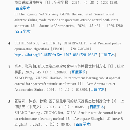
肖冰
，
张海朝
.
航天器姿态稳定强化学习鲁棒最优控制方法
［J］.
航空
7
学报
，
2024
，
45
（
1
）：
628890
．
[
百度学术
]
XIAO Bing
，
ZHANG Haichao
.
Reinforcement learning robust optimal
control for spacecraft attitude stabilization
［J］.
Acta Aeronautica et
Astronautica Sinica
，
2024
，
45
（
1
）：
628890
.
[
百度学术
]
张瑞卿
，
钟睿
，
徐毅
.
基于强化学习的航天器姿态控制器设计
［J］.
上
8
海航天（中英文）
，
2023
，
40
（
1
）：
80
‑
85
．
[
百度学术
]
ZHANG Ruiqing
，
ZHONG Rui
，
XU Yi
.
Satellite attitude control based
on reinforcement learning method
［J］.
Aerospace Shanghai（Chinese &
English）
，
2023
，
40
（
1
）：
80
‑
85
．
[
百度学术
]
赵毓
，
郭继峰
，
颜鹏
，
等
.
稀疏奖励下多航天器规避决策自学习仿真
9
［J］.
系统仿真学报
，
2021
，
33
（
8
）：
1766
‑
1774
.
[
百度学术
]
ZHAO Yu
，
GUO Jifeng
，
YAN Peng
，
et al
.
Self‑learning‑based
multiple spacecraft evasion decision making simulation under sparse
reward condition
［J］.
Journal of System Simulation
，
2021
，
33
（
8
）：
1766
‑
1774
.
[
百度学术
]
郑鹤鸣
，
翟光
，
孙一勇
.
面向在轨加注的组合体姿态SAC智能控制
10
［J］.
宇航学报
，
2023
，
44
（
7
）：
1020
‑
1033
.
[
百度学术
]
ZHENG Heming
，
ZHAI Guang
，
SUN Yiyong
.
SAC intelligent attitude
control method for on‑orbit refueling combination
［J］.
Journal of