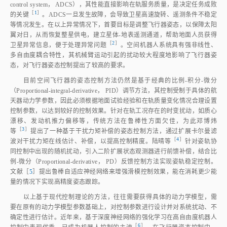
control system， ADCS），其性能直接影响在轨服务质量，是决定任务成败
［
1
］
的关
键
。ADCS一旦发生故障，会导致卫星高速旋转、遥测条件不稳定
等情况发生。在以上异常情况下，首要目标是调整飞行器姿态，以保障太阳
翼对日，从而恢复整星供电，建立星体‑地表遥测通道，帮助地面人员获得
［
2
］
卫星异常信息，便于处理异常问
题
。空间机器人系统具有强非线性、
多自由度耦合特性，其机械臂运动引起的扰动较大程度地影响了飞行器姿
态，对飞行器姿态控制提出了较高的要求。
目前空间飞行器的姿态控制方法仍然是基于经典的比例‑积分‑微分
（Proportional‑integral‑derivative， PID）调节方法，其控制受制于具体的航
天器动力学参数，因此必须根据地面试验经验和在轨质量变化情况合理设置
控制参数，以达到较好的控制效果。针对在轨工况存在的时变扰动，如质心
漂移、发动机推力偏移等，传统方法在鲁棒性方面欠佳，为此邓博炜
［
3
］
等
提出了一种基于干扰力矩补偿的姿态控制方法，通过扩展卡尔曼滤
［
4
］
波对干扰力矩在线估计、补偿，以提高控制精度。陆晴
等
针对姿轨协
同控制中出现的随机扰动，引入二阶扩展状态观测器进行前馈补偿，结合比
例‑微分（Proportional‑derivative， PD）反馈控制方法实现姿轨稳定控制。
文献［
5
］提出鲁棒自适应神经网络来增强滑模控制效果，能在消耗更少能
量的情况下实现高精度姿态跟踪。
以上基于现代控制理论的方法，往往需要获得具体的动力学模型，需
要在原有的动力学模型参数基础上，对控制参数进行设计并对系统扰动、不
确定性进行估计。近年来，基于深度神经网络的强化学习在高自由度机器人
［
6
］