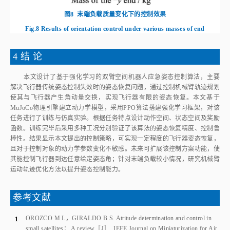
任务进行了训练与仿真实验。根据任务特点设计动作空间、状态空间及奖励
函数。训练完毕后采用多种工况分别验证了该算法的姿态恢复精度、控制鲁
棒性。结果显示本文提出的控制策略，可实现一定程度的飞行器姿态恢复，
且对于控制对象的动力学参数变化不敏感。未来可扩展该控制方案功能，使
其能控制飞行器到达任意给定姿态角；针对末端负载较小情况，研究机械臂
运动轨迹优化方法以提升姿态控制能力。
参考文献
OROZCO M L
，
GIRALDO B S
.
Attitude determination and control in
1
small satellites： A review
［J］.
IEEE Journal on Miniaturization for Air
and Space Systems
，
2024
，
5
（
3
）：
182
‑
186
.
[
百度学术
]
WANG Zhenhua
，
YANG Sen
，
ZHOU Zeya
，
et al
.
Review on attitude
2
determination and control methods for satellite emergency recovery
［J］.
Transactions of Nanjing University of Aeronautics and Astronautics
，
2024
，
41
（
6
）：
675
‑
688
.
[
百度学术
]
邓博炜
，
田源
，
王悦
，
等
.
基于干扰力矩补偿的空间飞行器姿态控制方
3
法
［J］.
导弹与航天运载技术
，
2022
（
3
）：
76
‑
81
.
[
百度学术
]
DENG Bowei
，
TIAN Yuan
，
WANG Yue
，
et al
.
Attitude control method
of spacecraft based on compensation of disturbance torques
［J］.