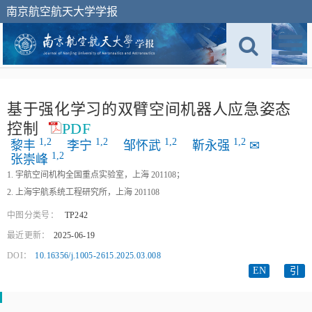
南京航空航天大学学报
基于强化学习的双臂空间机器人应急姿态
控制
PDF
1,
2
1,
2
1,
2
1,
2
黎丰
李宁
邹怀武
靳永强
✉
1,
2
张崇峰
1. 宇航空间机构全国重点实验室，上海 201108；
2. 上海宇航系统工程研究所，上海 201108
中图分类号：
TP242
最近更新：
2025-06-19
DOI：
10.16356/j.1005-2615.2025.03.008
EN
引