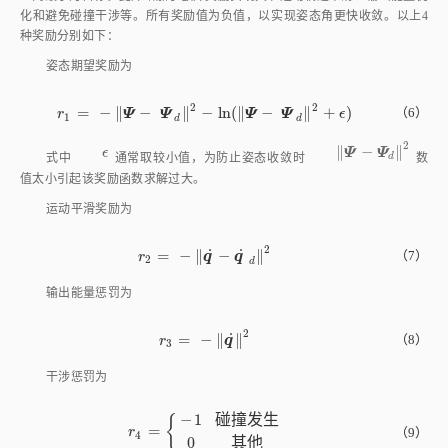
2
˙
˙
=
−
∥
−
∥
r
2
=
-
q
˙
-
q
˙
d
2
（7）
q
q
r
2
d
输出能量惩罚为
2
˙
=
−
∥
∥
r
3
=
-
q
˙
2
（8）
q
r
3
干涉惩罚为
−
1
碰
撞
发
生
{
=
（9）
r
r
4
=
-
1
碰撞
发生
0
其他
4
0
其
他
4
∑
=
r
=
∑
i
=
1
4
k
i
r
i
r
k
r
i
i
=
1
单步的总奖励值为
。类比于优化函数中的各惩罚
i
k
i
k
i
项系数，通过调整各奖励函数前的权重参数
可实现智能体不同的控
制效果。
2.4 网络框架与训练流程
当前任务通过智能体规划机械臂具体运动使飞行器姿态到达理想角
度，因此该问题实质为轨迹规划问题，在强化学习框架下可等效为最大化奖