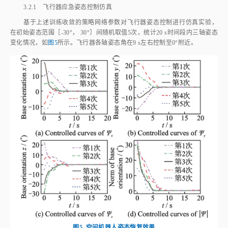
图5
空间机器人姿态恢复效果
Fig.5
Effects of space robot orientation recovery
为了进一步验证控制效果，随机初始化100次仿真环境，统计各姿态角
在控制开始后第20 s时基座姿态角控制结果，其均值如
表2
所示，各轴控制
误差均小于1°，表明该方法的姿态控制精度可达到1°以内。
表2
姿态角控制结果
Table 2
Results of orientation control