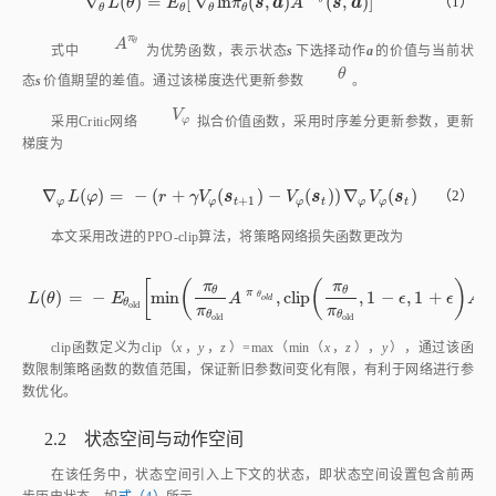
[
(
(
)
π
π
θ
θ
π
π
(
)
=
−
m
i
n
,
c
l
i
p
,
1
−
,
1
+
L
(
θ
)
=
-
E
θ
o
l
d
m
i
n
π
θ
π
θ
o
l
d
A
π
θ
o
l
d
,
c
l
i
p
π
θ
π
θ
o
l
d
,
1
-
ϵ
,
1
+
ϵ
A
π
θ
o
l
d
θ
L
θ
E
A
ϵ
ϵ
A
o
l
d
θ
o
l
d
π
π
θ
θ
o
l
d
o
l
d
clip函数定义为clip（
x
，
y
，
z
）=max（min（
x
，
z
），
y
），通过该函
数限制策略函数的数值范围，保证新旧参数间变化有限，有利于网络进行参
数优化。
2.2 状态空间与动作空间
在该任务中，状态空间引入上下文的状态，即状态空间设置包含前两
步历史状态，如
式（4）
所示。
=
[
,
,
]
s
t
=
[
c
s
t
-
2
,
c
s
t
-
1
,
c
s
t
]
（4）
s
c
c
c
t
s
s
s
−
2
−
1
t
t
t
˙
=
[
,
,
,
,
,
]
c
s
t
=
[
q
t
,
q
˙
t
,
Ψ
t
,
Ψ
d
,
Ω
t
,
Ω
d
]
（5）
c
q
q
Ψ
Ψ
Ω
Ω
d
d
s
t
t
t
t
t
式中下标d表示期望值，当前步输出状态为关节角度、关节角速度、基
座姿态角、期望基座姿态角、基座角速度和期望基座角速度，维度共为40
维，在增加前两步历史状态后，进入框架进行计算的状态维度为120维。为
提高算法的收敛性，本文针对不同物理含义的状态量，根据其值变化范围，
进行适当裁剪，必要时进行归一化处理。