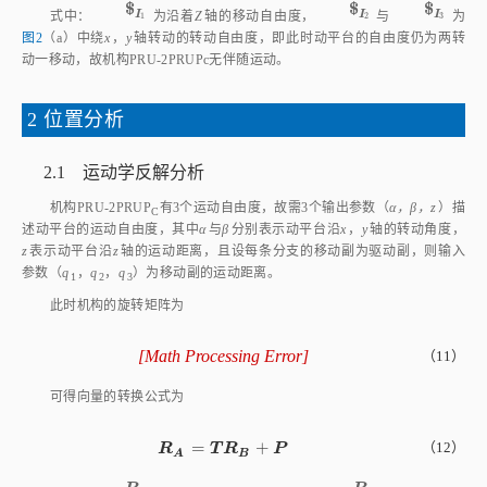
图2
（a）中绕
x
，
y
轴转动的转动自由度，即此时动平台的自由度仍为两转
动一移动，故机构PRU‑2PRUPc无伴随运动。
2 位置分析
2.1 运动学反解分析
机构PRU‑2PRUP
有3个运动自由度，故需3个输出参数（
α，β，z
）描
C
述动平台的运动自由度，其中
α
与
β
分别表示动平台沿
x
，
y
轴的转动角度，
z
表示动平台沿
z
轴的运动距离，且设每条分支的移动副为驱动副，则输入
参数（
q
，
q
，
q
）为移动副的运动距离。
1
2
3
此时机构的旋转矩阵为
[
Math Processing Error
]
（11）
T
=
T
x
(
α
)
T
y
(
β
)
=
c
o
s
β
0
s
i
n
β
0
1
0
-
s
i
n
β
0
c
o
s
β
1
0
0
0
c
o
s
α
-
可得向量的转换公式为
=
+
R
A
=
T
R
B
+
P
（12）
R
T
R
P
B
A
R
A
R
B
R
R
B
A
式中：
为定坐标系中的向量坐标；
为动坐标系中