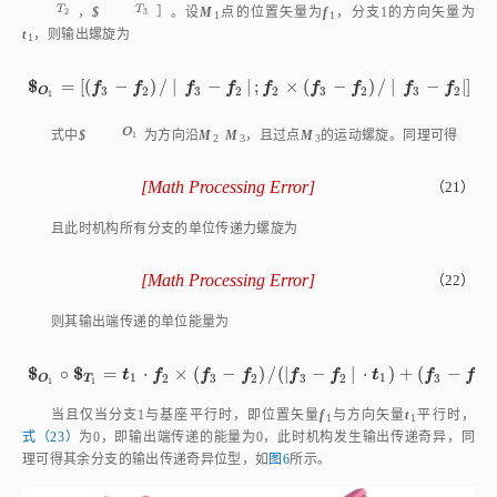
t
，则输出螺旋为
1
$
=
[
(
−
)
/
|
−
|
;
×
(
−
)
/
|
−
|
]
$
O
1
=
f
3
-
f
2
/
|
f
3
-
f
2
|
;
f
2
×
f
3
-
f
2
/
|
f
3
-
f
2
|
（
f
f
f
f
f
f
f
f
f
3
2
3
2
2
3
2
3
2
O
1
O
1
O
式中
$
为方向沿
M
M
，且过点
M
的运动螺旋。同理可得
1
2
3
3
[
Math Processing Error
]
（21）
$
O
2
=
f
3
-
f
1
/
|
f
3
-
f
1
|
;
f
1
×
f
3
-
f
1
/
|
f
3
-
f
1
|
$
O
3
=
f
2
-
f
1
/
|
f
2
-
f
且此时机构所有分支的单位传递力螺旋为
[
Math Processing Error
]
（22）
$
T
1
=
t
1
/
|
t
1
|
;
f
1
×
t
1
/
|
t
1
|
$
T
2
=
t
2
/
|
t
2
|
;
f
2
×
t
2
/
|
t
2
|
$
T
3
=
t
3
则其输出端传递的单位能量为
$
$
∘
=
⋅
×
(
−
)
/
(
|
−
|
⋅
)
+
(
−
)
t
f
$
O
f
1
∘
$
T
f
1
=
t
1
⋅
f
2
f
×
f
3
-
f
f
2
/
|
f
3
-
f
t
2
|
⋅
t
1
+
f
3
f
-
f
2
⋅
f
1
f
×
t
1
/
1
1
2
3
2
3
2
3
2
T
O
1
1
当且仅当分支1与基座平行时，即位置矢量
f
与方向矢量
t
平行时，
1
1
式（23）
为0，即输出端传递的能量为0，此时机构发生输出传递奇异，同
理可得其余分支的输出传递奇异位型，如
图6
所示。