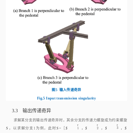
图5
输入传递奇异
Fig.5
Input transmission singularity
3.3 输出传递奇异
求解某分支的输出传递奇异时，其余分支的传递力螺旋成为约束螺旋
r
r
r
3
r
1
r
2
r
3
1
2
S
，以求解分支1为例，此时
S
=［
$
，
$
，
$
，
$
T
2
T
3
T
T
，
$
］。设
M
点的位置矢量为
f
，分支1的方向矢量为
2
3
1
1