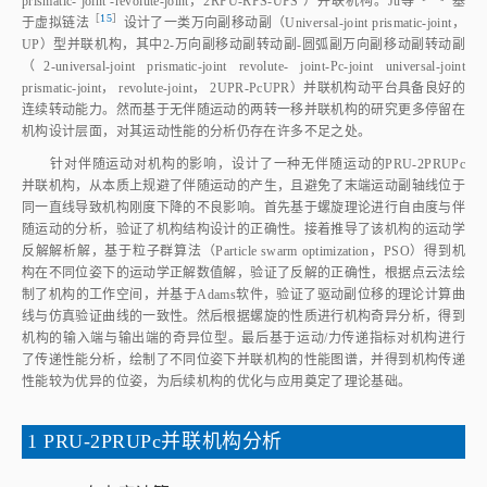
prismatic‑ joint ‑revolute‑joint，2RPU‑RPS‑UPS ）并联机构。Ju
等
基
［
15
］
于虚拟链
法
设计了一类万向副移动副（Universal‑joint prismatic‑joint，
UP）型并联机构，其中2‑万向副移动副转动副‑圆弧副万向副移动副转动副
（2‑universal‑joint prismatic‑joint revolute‑ joint‑Pc‑joint universal‑joint
prismatic‑joint， revolute‑joint， 2UPR‑PcUPR）并联机构动平台具备良好的
连续转动能力。然而基于无伴随运动的两转一移并联机构的研究更多停留在
机构设计层面，对其运动性能的分析仍存在许多不足之处。
针对伴随运动对机构的影响，设计了一种无伴随运动的PRU‑2PRUPc
并联机构，从本质上规避了伴随运动的产生，且避免了末端运动副轴线位于
同一直线导致机构刚度下降的不良影响。首先基于螺旋理论进行自由度与伴
随运动的分析，验证了机构结构设计的正确性。接着推导了该机构的运动学
反解解析解，基于粒子群算法（Particle swarm optimization，PSO）得到机
构在不同位姿下的运动学正解数值解，验证了反解的正确性，根据点云法绘
制了机构的工作空间，并基于Adams软件，验证了驱动副位移的理论计算曲
线与仿真验证曲线的一致性。然后根据螺旋的性质进行机构奇异分析，得到
机构的输入端与输出端的奇异位型。最后基于运动/力传递指标对机构进行
了传递性能分析，绘制了不同位姿下并联机构的性能图谱，并得到机构传递
性能较为优异的位姿，为后续机构的优化与应用奠定了理论基础。
1 PRU‑2PRUPc并联机构分析