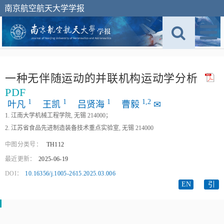
南京航空航天大学学报
一种无伴随运动的并联机构运动学分析
PDF
1
1
1
1,
2
叶凡
王凯
吕贤海
曹毅
✉
1. 江南大学机械工程学院, 无锡 214000；
2. 江苏省食品先进制造装备技术重点实验室, 无锡 214000
中图分类号：
TH112
最近更新：
2025-06-19
DOI：
10.16356/j.1005-2615.2025.03.006
EN
引