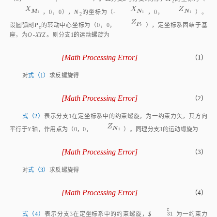
X
N
1
Z
N
1
X
Z
N
N
坐标为（-
，0，
）。设圆弧副
P
的转动中心坐标为
1
1
c
Z
P
c
Z
P
（0，0，
），定坐标系固结于基座，为
O
‑
XYZ
。则分支1的运动
c
螺旋为
[
Math Processing Error
]
（1）
$
11
=
0
0
0
;
1
0
0
$
12
=
0
1
0
;
0
0
X
M
1
$
13
=
0
1
0
;
-
Z
N
1
0
X
对
式（1）
求反螺旋得
[
Math Processing Error
]
（2）
$
11
r
=
0
1
0
;
-
Z
N
1
0
0
式（2）
表示分支1在定坐标系中的约束螺旋，为一约束力矢，其方向
Z
N
1
Z
N
平行于
Y
轴，作用点为（0，0，
）。同理分支3的运动螺旋为
1
[
Math Processing Error
]
（3）
$
31
=
0
0
0
;
0
1
0
$
32
=
1
0
0
;
0
0
-
X
M
1
$
33
=
1
0
0
;
0
Z
N
1
-
Y
对
式（3）
求反螺旋得
[
Math Processing Error
]
（4）
$
31
r
=
0
0
0
;
0
0
1
$
32
r
=
1
0
0
;
0
Z
N
1
0
r
31
r
31
式（4）
表示分支3在定坐标系中的约束螺旋，
$
为一约束力
r
32
r