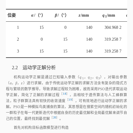
位姿
α
/（°）
β
/（°）
z
/mm
q
/mm
q
1
2
1
15
0
140
304.968 2
30
2
0
15
140
319.258 7
27
3
15
15
140
319.258 7
27
2.2 运动学正解分析
机构运动学正解是通过已知输入参数（
q
，
q
，
q
），对输出参数
1
2
3
（
α，β，z
）进行求解，由于传统运动学正解的求解方法含有复杂的隐式方
程与繁琐的数学推导，导致求解过程较为困难，故而采用PSO迭代求取运动
［
18
］
学正解，简化了正解的求解过
程
，且相较于遗传算法与人工蜂群算
［
19
］
法，粒子群算法具有较快的收敛速
度
，可有效地进行运动学正解的求
解。PSO是一种模拟鸟类捕食的算法，其思想是在搜索空间内随机初始化的
一群粒子在每一代更新迭代中根据自身的历史最优解和全局最优解来调节自
［
20
］
己的位置，最终找到最优
解
。
首先对机构目标函数模型进行构造