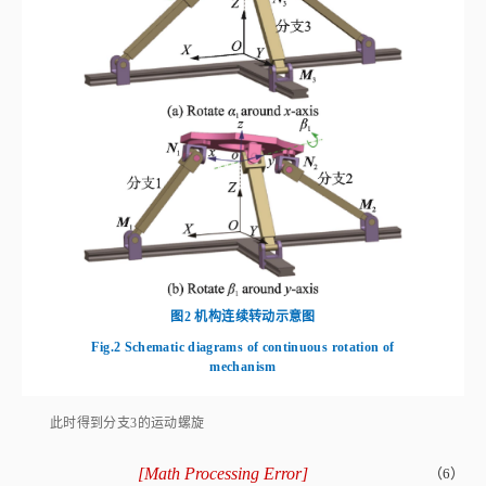
图2
机构连续转动示意图
Fig.2
Schematic diagrams of continuous rotation of
mechanism
此时得到分支3的运动螺旋
[
Math Processing Error
]
（6）
$
I
31
=
0
0
0
;
0
1
0
$
I
32
=
1
0
0
;
0
0
-
X
M
3
$
I
33
=
1
0
0
;
0
T
*
-