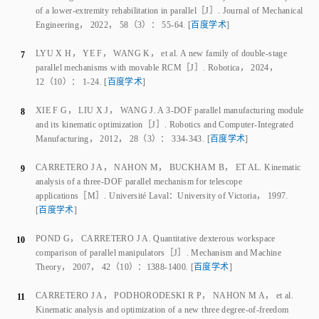
Engineering
，
2022
，
58
（
3
）：
55
‑
64
.
[
百度学术
]
LYU X H
，
YE F
，
WANG K
，
et al
.
A new family of double‑stage
7
parallel mechanisms with movable RCM
［J］.
Robotica
，
2024
，
12
（
10
）：
1
‑
24
.
[
百度学术
]
XIE F G
，
LIU X J
，
WANG J
.
A 3‑DOF parallel manufacturing module
8
and its kinematic optimization
［J］.
Robotics and Computer‑Integrated
Manufacturing
，
2012
，
28
（
3
）：
334
‑
343
.
[
百度学术
]
CARRETERO J A
，
NAHON M
，
BUCKHAM B
，
ET AL
.
Kinematic
9
analysis of a three‑DOF parallel mechanism for telescope
applications
［M］.
Université Laval
：
University of Victoria
，
1997
.
[
百度学术
]
POND G
，
CARRETERO J A
.
Quantitative dexterous workspace
10
comparison of parallel manipulators
［J］.
Mechanism and Machine
Theory
，
2007
，
42
（
10
）：
1388
‑
1400
.
[
百度学术
]
CARRETERO J A
，
PODHORODESKI R P
，
NAHON M A
，
et al
.
11
Kinematic analysis and optimization of a new three degree‑of‑freedom
spatial parallel manipulator
［J］.
Journal of Mechanical Design
，