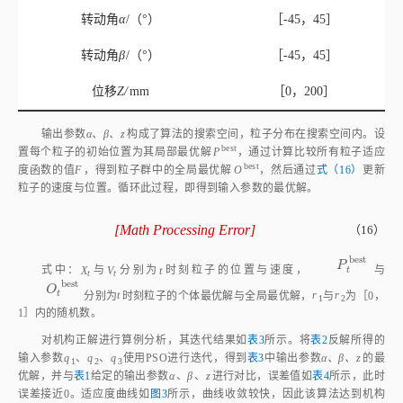
转动角
α
/（°）
［-45，45］
转动角
β
/（°）
［-45，45］
位移
Z/
mm
［0，200］
输出参数
α、β、z
构成了算法的搜索空间，粒子分布在搜索空间内。设
best
置每个粒子的初始位置为其局部最优解
P
，通过计算比较所有粒子适应
best
度函数的值
F
，得到粒子群中的全局最优解
O
，然后通过
式（16）
更新
粒子的速度与位置。循环此过程，即得到输入参数的最优解。
[
Math Processing Error
]
（16）
X
t
+
1
=
X
t
+
V
t
+
1
V
t
+
1
=
W
⋅
V
t
+
C
1
×
r
1
×
O
t
b
e
s
t
-
X
t
+
b
e
s
t
P
t
b
e
s
t
P
式中：
X
与
V
分别为
t
时刻粒子的位置与速度，
与
t
t
t
b
e
s
t
O
t
b
e
s
t
O
t
分别为
t
时刻粒子的个体最优解与全局最优解，
r
与
r
为［0，
1
2
1］内的随机数。
对机构正解进行算例分析，其迭代结果如
表3
所示。将
表2
反解所得的
输入参数
q
、
q
、
q
使用PSO进行迭代，得到
表3
中输出参数
α、β、z
的最
1
2
3
优解，并与
表1
给定的输出参数
α
、
β
、
z
进行对比，误差值如
表4
所示，此时
误差接近0。适应度曲线如
图3
所示，曲线收敛较快，因此该算法达到机构
正解计算的目的。