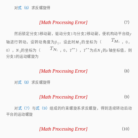
对
式（6）
求反螺旋得
[
Math Processing Error
]
（7）
$
I
31
r
=
0
0
0
;
0
-
s
i
n
α
1
c
o
s
α
1
$
I
32
r
=
1
0
0
;
0
T
*
-
T
N
3
然后锁定分支3移动副，驱动分支1与分支2移动副，使机构动平台绕
y
T
M
1
T
M
轴进行转动。设转动角度为
β
，设此时
M
的坐标为（
，0，
1
1
1
T
N
1
T
**
**
N
0），
N
的坐标为（
，0，
T
），
T
为点
N
的
z
轴坐标值，则
1
1
1
分支1的运动螺旋为
[
Math Processing Error
]
（8）
$
I
11
=
0
0
0
;
1
0
0
$
I
12
=
0
1
0
;
0
0
T
M
1
$
I
13
=
0
1
0
;
-
T
*
*
0
对
式（8）
求反螺旋得
[
Math Processing Error
]
（9）
$
I
1
r
=
0
1
0
;
-
Z
P
c
0
0
对
式（7）
与
式（9）
组成的约束螺旋系求反螺旋，得到连续转动后动
平台的运动螺旋
[
Math Processing Error
]
（10）
$
I
1
=
0
0
0
;
0
0
1
$
I
2
=
1
0
0
;
0
Z
P
c
0
$
I
3
=
0
c
o
s
α
1
s
i
n
α
$
$
$
$
I
1
$
I
2
$
I
3
I
I
I
式中：
为沿着
Z
轴的移动自由度，
与
为
1
2
3