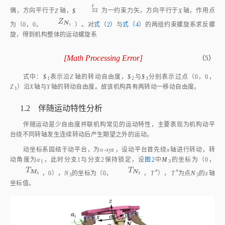
32
偶，方向平行于
Z
轴，
$
为一约束力矢，方向平行于
X
轴，作用点
Z
N
1
Z
N
为（0，0，
）。对
式（2）
与
式（4）
的两组约束螺旋系求反螺
1
旋，得到机构整体的运动螺旋系
[
Math Processing Error
]
（5）
$
1
=
0
0
0
;
0
0
1
$
2
=
1
0
0
;
0
Z
N
1
0
$
3
=
0
1
0
;
-
Z
N
1
0
0
式中：
$
表示沿
Z
轴的转动自由度，
$
与
$
分别表示过点（0，0，
1
2
3
Z
）沿
X
轴与
Y
轴的转动自由度。故该机构具有两转动一移动自由度。
1
1.2 伴随运动特性分析
伴随运动是少自由度并联机构常见的运动特性，主要表现为机构动平
台绕不同转轴发生连续转动后产生期望之外的运动。
动坐标系固结于动平台，为
o
‑
xyz
，设动平台首先绕
x
轴进行转动，转
动角度为
α
，此时分支1与分支2保持锁定，设
图2
中
M
的坐标为（0，
1
3
T
M
3
T
N
3
T
T
*
*
M
N
，0），
N
的坐标为（0，
，
T
），
T
为点
N
的
z
轴
3
3
3
3
坐标值。