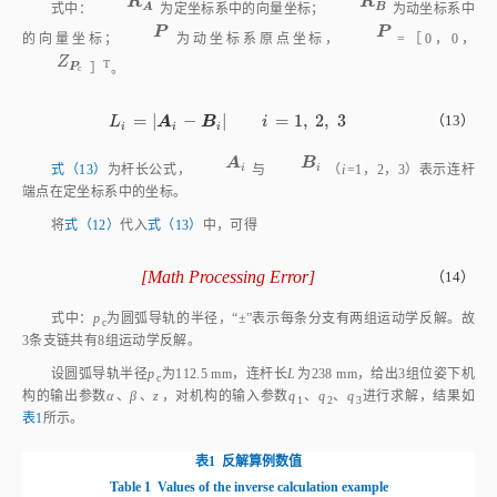
P
P
P
P
的向量坐标；
为动坐标系原点坐标，
=［0，0，
Z
P
c
Z
T
P
］
。
c
=
|
−
|
=
1
,
2
,
3
L
i
=
A
i
-
B
i
i
=
1
,
2
,
3
（13）
A
B
L
i
i
i
i
A
i
B
i
A
B
i
i
式（13）
为杆长公式，
与
（
i
=1，2，3）表示连杆
端点在定坐标系中的坐标。
将
式（12）
代入
式（13）
中，可得
[
Math Processing Error
]
（14）
q
1
=
p
c
c
o
s
β
±
L
2
-
Z
P
c
-
p
c
s
i
n
β
2
q
2
=
p
c
c
o
s
β
±
L
2
-
Z
P
c
+
式中：
p
为圆弧导轨的半径，“±”表示每条分支有两组运动学反解。故
c
3条支链共有8组运动学反解。
设圆弧导轨半径
p
为112.5 mm，连杆长
L
为238 mm，给出3组位姿下机
c
构的输出参数
α
、
β
、
z
，对机构的输入参数
q
、
q
、
q
进行求解，结果如
1
2
3
表1
所示。
表1
反解算例数值
Table 1
Values of the inverse calculation example