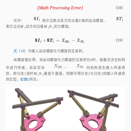
[
Math Processing Error
]
（18）
$
I
1
=
0
0
0
;
1
0
0
$
T
1
=
X
M
1
-
X
N
1
0
Z
N
1
;
0
-
X
M
1
⋅
Z
N
1
0
$
$
$
I
1
$
T
1
I
T
1
1
式中：
表示过原点且方向沿着
X
轴的运动螺旋，
表示过点
M
且方向沿着
M
N
的力螺旋。
1
1
1
$
$
∘
=
−
（19）
I
$
I
1
∘
$
T
T
1
=
X
M
1
-
X
N
1
X
X
1
1
M
N
1
1
式（19）
为输入运动螺旋与力螺旋的互易积。
由螺旋理论得，当运动螺旋与力螺旋的互易积为0时，能量无法在机构
X
M
1
X
N
1
X
X
M
N
中进行传递，当且仅当
=
时机构发生输入传递奇
1
1
异，即分支1连杆
M
N
垂直于基座，同理可得分支2与分支3的输入传递奇
1
1
异位型，如
图5
所示。