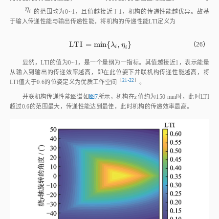
的范围均为0~1，且值越接近于1，机构的传递性能越优异。故基
i
于输入传递性能与输出传递性能，将机构的传递性能LTI定义为
L
T
I
=
m
i
n
{
,
}
L
T
I
=
m
i
n
{
λ
i
,
η
i
}
（26）
λ
η
i
i
显然，LTI的值为0~1，是一个量纲为一指标。其值越接近1，表示能量
从输入到输出的传递效率越高，即在此位姿下并联机构传递性能越高，将
［
21‑22
］
LTI值大于0.6的位姿定义为优质工作空
间
。
并联机构传递性能图谱如
图7
所示，机构在
z
值约为150 mm时，此时LTI
超过0.6的范围最大，传递性能达到最佳，此时机构的传递效率最高。