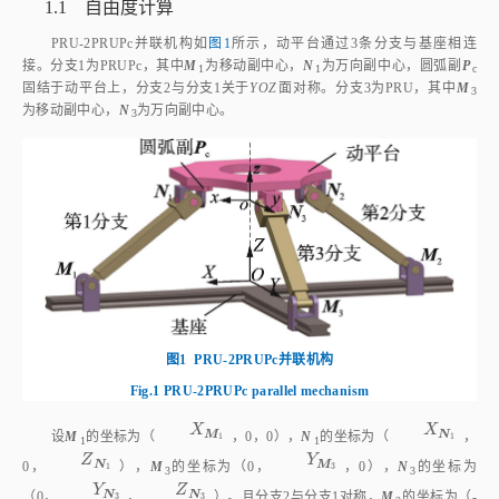
1.1 自由度计算
PRU‑2PRUPc并联机构如
图1
所示，动平台通过3条分支与基座相连
接。分支1为PRUPc，其中
M
为移动副中心，
N
为万向副中心，圆弧副
P
1
1
c
固结于动平台上，分支2与分支1关于
YOZ
面对称。分支3为PRU，其中
M
3
为移动副中心，
N
为万向副中心。
3
图1
PRU‑2PRUPc并联机构
Fig.1
PRU‑2PRUPc parallel mechanism
X
M
1
X
N
1
设
M
的坐标为（
X
，0，0），
N
的坐标为（
X
，0，
1
1
M
N
1
1
Z
N
1
Y
M
3
Y
N
3
Z
），
M
的坐标为（0，
Y
，0），
N
的坐标为（0，
Y
，
3
3
N
M
N
1
3
3
Z
N
3
X
M
1
Z
）。且分支2与分支1对称，
M
的坐标为（-
X
，0，0），
N
的
2
2
N
M
3
1