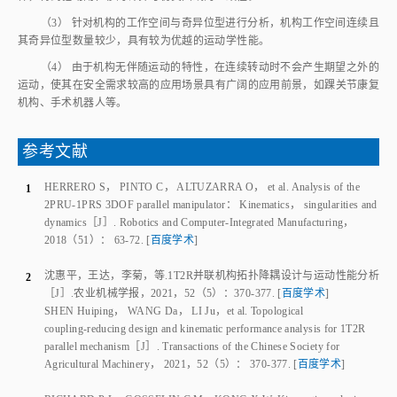
（3） 针对机构的工作空间与奇异位型进行分析，机构工作空间连续且
其奇异位型数量较少，具有较为优越的运动学性能。
（4） 由于机构无伴随运动的特性，在连续转动时不会产生期望之外的
运动，使其在安全需求较高的应用场景具有广阔的应用前景，如踝关节康复
机构、手术机器人等。
参考文献
HERRERO S
，
PINTO C
，
ALTUZARRA O
，
et al
.
Analysis of the
1
2PRU‑1PRS 3DOF parallel manipulator： Kinematics， singularities and
dynamics
［J］.
Robotics and Computer‑Integrated Manufacturing
，
2018
（
51
）：
63
‑
72
.
[
百度学术
]
沈惠平
，
王达
，
李菊
，
等
.
1T2R并联机构拓扑降耦设计与运动性能分析
2
［J］.
农业机械学报
，
2021
，
52
（
5
）：
370
‑
377
.
[
百度学术
]
SHEN Huiping
，
WANG Da
，
LI Ju
，
et al
.
Topological
coupling‑reducing design and kinematic performance analysis for 1T2R
parallel mechanism
［J］.
Transactions of the Chinese Society for
Agricultural Machinery
，
2021
，
52
（
5
）：
370
‑
377
.
[
百度学术
]
RICHARD P L
，
GOSSELIN C M
，
KONG X W
.
Kinematic analysis
3