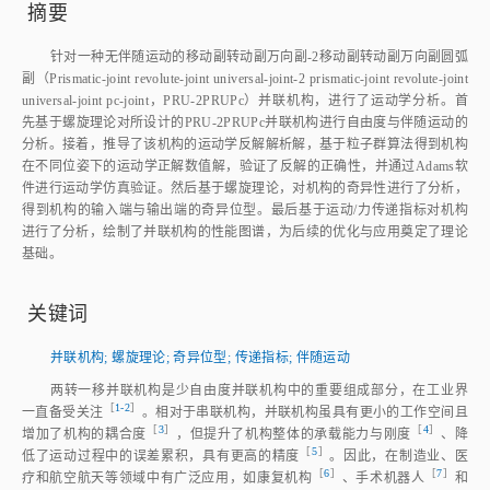
摘要
针对一种无伴随运动的移动副转动副万向副‑2移动副转动副万向副圆弧
副（Prismatic‑joint revolute‑joint universal‑joint‑2 prismatic‑joint revolute‑joint
universal‑joint pc‑joint，PRU‑2PRUPc）并联机构，进行了运动学分析。首
先基于螺旋理论对所设计的PRU‑2PRUPc并联机构进行自由度与伴随运动的
分析。接着，推导了该机构的运动学反解解析解，基于粒子群算法得到机构
在不同位姿下的运动学正解数值解，验证了反解的正确性，并通过Adams软
件进行运动学仿真验证。然后基于螺旋理论，对机构的奇异性进行了分析，
得到机构的输入端与输出端的奇异位型。最后基于运动/力传递指标对机构
进行了分析，绘制了并联机构的性能图谱，为后续的优化与应用奠定了理论
基础。
关键词
并联机构
;
螺旋理论
;
奇异位型
;
传递指标
;
伴随运动
两转一移并联机构是少自由度并联机构中的重要组成部分，在工业界
［
1‑2
］
一直备受关
注
。相对于串联机构，并联机构虽具有更小的工作空间且
［
3
］
［
4
］
增加了机构的耦合
度
，但提升了机构整体的承载能力与刚
度
、降
［
5
］
低了运动过程中的误差累积，具有更高的精
度
。因此，在制造业、医
［
6
］
［
7
］
疗和航空航天等领域中有广泛应用，如康复机
构
、手术机器
人
和