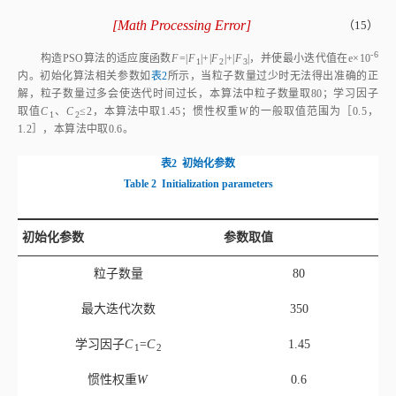
[
Math Processing Error
]
（15）
F
1
=
p
c
c
o
s
β
+
L
2
-
Z
P
c
-
p
c
s
i
n
β
2
-
q
1
F
2
=
p
c
c
o
s
β
+
L
2
-
-6
构造PSO算法的适应度函数
F
=|
F
|+|
F
|+|
F
|，并使最小迭代值在e×1
0
1
2
3
内。初始化算法相关参数如
表2
所示，当粒子数量过少时无法得出准确的正
解，粒子数量过多会使迭代时间过长，本算法中粒子数量取80；学习因子
取值
C
、
C
≤2，本算法中取1.45；惯性权重
W
的一般取值范围为［0.5，
1
2
1.2］，本算法中取0.6。
表2
初始化参数
Table 2
Initialization parameters
初始化参数
参数取值
粒子数量
80
最大迭代次数
350
学习因子
C
=
C
1.45
1
2
惯性权重
W
0.6