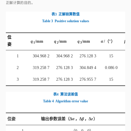
表3
正解验算数值
Table 3
Positive solution values
位
q
/mm
q
/mm
q
/mm
α
/（°）
β
/
1
2
3
姿
1
304.968 2
304.968 2
276.128 3
15
2
319.258 7
276.128 3
304.849 4
0.086 0
3
319.258 7
276.128 3
276.955 7
15
表4
算法误差值
Table 4
Algorithm error value
位姿
输出参数误差（Δ
α
，Δ
β
，Δ
z
）
1
（0，0，0）