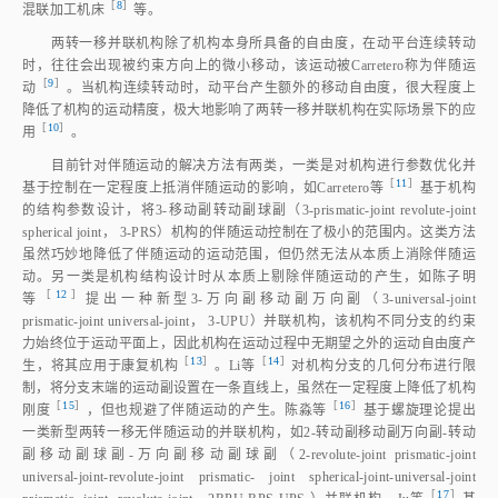
［
8
］
混联加工机
床
等。
两转一移并联机构除了机构本身所具备的自由度，在动平台连续转动
时，往往会出现被约束方向上的微小移动，该运动被Carretero称为伴随运
［
9
］
动
。当机构连续转动时，动平台产生额外的移动自由度，很大程度上
降低了机构的运动精度，极大地影响了两转一移并联机构在实际场景下的应
［
10
］
用
。
目前针对伴随运动的解决方法有两类，一类是对机构进行参数优化并
［
11
］
基于控制在一定程度上抵消伴随运动的影响，如Carretero
等
基于机构
的结构参数设计，将3‑移动副转动副球副（3‑prismatic‑joint revolute‑joint
spherical joint， 3‑PRS）机构的伴随运动控制在了极小的范围内。这类方法
虽然巧妙地降低了伴随运动的运动范围，但仍然无法从本质上消除伴随运
动。另一类是机构结构设计时从本质上剔除伴随运动的产生，如陈子明
［
12
］
等
提出一种新型3‑万向副移动副万向副（3‑universal‑joint
prismatic‑joint universal‑joint， 3‑UPU）并联机构，该机构不同分支的约束
力始终位于运动平面上，因此机构在运动过程中无期望之外的运动自由度产
［
13
］
［
14
］
生，将其应用于康复机
构
。Li
等
对机构分支的几何分布进行限
制，将分支末端的运动副设置在一条直线上，虽然在一定程度上降低了机构
［
15
］
［
16
］
刚
度
，但也规避了伴随运动的产生。陈淼
等
基于螺旋理论提出
一类新型两转一移无伴随运动的并联机构，如2‑转动副移动副万向副‑转动
副移动副球副‑万向副移动副球副（2‑revolute‑joint prismatic‑joint
universal‑joint‑revolute‑joint prismatic‑ joint spherical‑joint‑universal‑joint
［
17
］