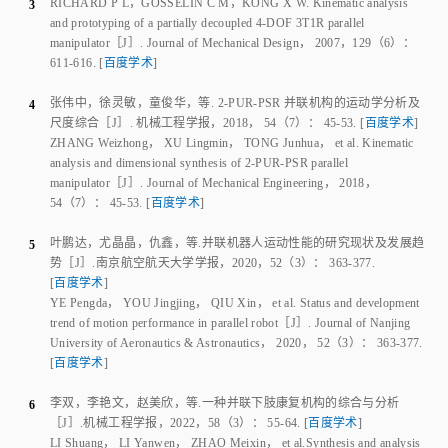
and prototyping of a partially decoupled 4‑DOF 3T1R parallel
manipulator
［J］.
Journal of Mechanical Design
，
2007
，
129
（
6
）：
611
‑
616
.
[
百度学术
]
张伟中
，
徐灵敏
，
童俊华
，
等
.
2‑PUR‑PSR 并联机构的运动学分析及
4
尺度综合
［J］.
机械工程学报
，
2018
，
54
（
7
）：
45
‑
53
.
[
百度学术
]
ZHANG Weizhong
，
XU Lingmin
，
TONG Junhua
，
et al
.
Kinematic
analysis and dimensional synthesis of 2‑PUR‑PSR parallel
manipulator
［J］.
Journal of Mechanical Engineering
，
2018
，
54
（
7
）：
45
‑
53
.
[
百度学术
]
叶鹏达
，
尤晶晶
，
仇鑫
，
等
.
并联机器人运动性能的研究现状及发展趋
5
势
［J］.
南京航空航天大学学报
，
2020
，
52
（
3
）：
363
‑
377
.
[
百度学术
]
YE Pengda
，
YOU Jingjing
，
QIU Xin
，
et al
.
Status and development
trend of motion performance in parallel robot
［J］.
Journal of Nanjing
University of Aeronautics & Astronautics
，
2020
，
52
（
3
）：
363
‑
377
.
[
百度学术
]
李双
，
李艳文
，
赵美欣
，
等
.
一种并联下肢康复机构的综合与分析
6
［J］.
机械工程学报
，
2022
，
58
（
3
）：
55
‑
64
.
[
百度学术
]
LI Shuang
，
LI Yanwen
，
ZHAO Meixin
，
et al
.
Synthesis and analysis
of a lower‑extremity rehabilitation in parallel
［J］.
Journal of Mechanical