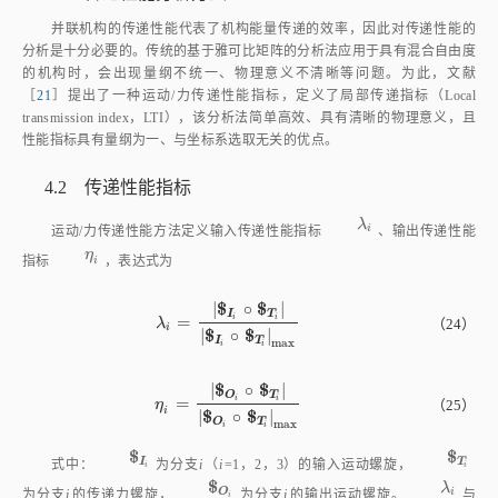
并联机构的传递性能代表了机构能量传递的效率，因此对传递性能的
分析是十分必要的。传统的基于雅可比矩阵的分析法应用于具有混合自由度
的机构时，会出现量纲不统一、物理意义不清晰等问题。为此，文献
［
21
］提出了一种运动/力传递性能指标，定义了局部传递指标（Local
transmission index，LTI），该分析法简单高效、具有清晰的物理意义，且
性能指标具有量纲为一、与坐标系选取无关的优点。
4.2 传递性能指标
λ
i
λ
i
运动/力传递性能方法定义输入传递性能指标
、输出传递性能
η
i
η
指标
，表达式为
i
$
$
|
∘
|
I
T
i
i
=
λ
i
=
|
$
I
i
∘
$
T
i
|
|
$
I
i
∘
$
T
i
|
m
a
x
（24）
λ
i
$
$
|
∘
|
I
T
m
a
x
i
i
$
$
|
∘
|
T
O
i
=
i
η
i
=
|
$
O
i
∘
$
T
i
|
|
$
O
i
∘
$
T
i
|
m
a
x
（25）
η
i
$
$
|
∘
|
T
O
m
a
x
i
i
$
$
$
I
i
$
T
i
I
T
式中：
为分支
i
（
i
=1，2，3）的输入运动螺旋，
i
i
$
$
O
i
λ
i
λ
i
O
为分支
i
的传递力螺旋，
为分支
i
的输出运动螺旋。
与
i
η
i
η