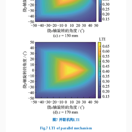
图7
并联机构LTI
Fig.7
LTI
of parallel mechanism