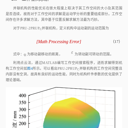
并联机构的性能优劣在很大程度上取决于其工作空间的大小及其范围
是否连续，故而对于工作空间的求解是运动学分析的重要组成部分。工作空
间存在许多求解方法，其中基于位置反解求解方法最为巧妙。
对于PRU‑2PRUP
并联机构，定义机构中运动副的运动范围为
C
[
Math Processing Error
]
（17）
0
≤
q
i
≤
150
-
60
°
≤
ε
≤
60
°
ε
ε
式中：
q
为移动副移动的距离，
为转动副可转动的范围。
i
利用点云法，通过MATLAB编写工作空间搜索程序，进而求解得到机
构工作空间如
图4
所示。可以看出PRU‑2PRUP
并联机构的工作空间完整且
C
内部没有空洞，故具有良好的运动性能，同时为机构杆件参数的优化提供了
理论基础。