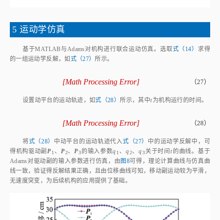
5 运动学仿真
基于MATLAB与Adams对机构进行联合运动仿真。选取
式（14）
求得
的一组运动学反解，如
式（27）
所示。
[
Math Processing Error
]
（27）
q
1
=
p
c
c
o
s
β
+
L
2
-
Z
P
c
-
p
s
i
n
β
2
q
2
=
p
c
c
o
s
β
+
L
2
-
Z
P
c
+
设置动平台的运动轨迹，如
式（28）
所示，其中
t
为机构运行的时间。
[
Math Processing Error
]
（28）
α
=
-
0.6
s
i
n
π
5
t
β
=
0.6
s
i
n
π
5
t
z
=
0.1
s
i
n
π
5
t
将
式（28）
中动平台的运动轨迹代入
式（27）
中的运动学反解中，可
得机构驱动副
P
、
P
、
P
的输入参数
q
、
q
、
q
关于时间
t
的曲线。基于
1
2
3
1
2
3
Adams对驱动副的输入参数进行仿真，由
图8
可得，理论计算曲线与仿真曲
线一致，验证得反解结果正确，且由位移曲线可知，移动副运动较为平滑，
无速度突变，为后续机构的应用提供了基础。