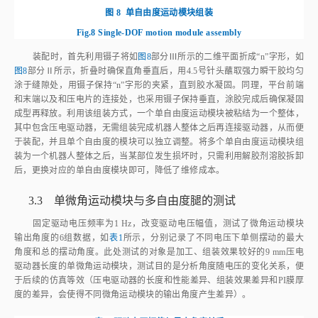
Fig.8
Single-DOF motion module assembly
装配时，首先利用镊子将如
图8
部分Ⅲ所示的二维平面折成“n”字形，如
图8
部分Ⅱ所示，折叠时确保直角垂直后，用4.5号针头蘸取强力瞬干胶均匀
涂于缝隙处，用镊子保持“n”字形的夹紧，直到胶水凝固。同理，平台前端
和末端以及和压电片的连接处，也采用镊子保持垂直，涂胶完成后确保凝固
成型再释放。利用该组装方式，一个单自由度运动模块被粘结为一个整体，
其中包含压电驱动器，无需组装完成机器人整体之后再连接驱动器，从而便
于装配，并且单个自由度的模块可以独立调整。将多个单自由度运动模块组
装为一个机器人整体之后，当某部位发生损坏时，只需利用解胶剂溶胶拆卸
后，更换对应的单自由度模块即可，降低了维修成本。
3.3 单微角运动模块与多自由度腿的测试
固定驱动电压频率为1 Hz，改变驱动电压幅值，测试了微角运动模块
输出角度的6组数据，如
表1
所示，分别记录了不同电压下单侧摆动的最大
角度和总的摆动角度。此处测试的对象是加工、组装效果较好的9 mm压电
驱动器长度的单微角运动模块，测试目的是分析角度随电压的变化关系，便
于后续的仿真等效（压电驱动器的长度和性能差异、组装效果差异和PI膜厚
度的差异，会使得不同微角运动模块的输出角度产生差异）。
表 1
驱动电压幅值与最大角度关系
Table 1
Relationship between amplitude of driving voltage and the maximum