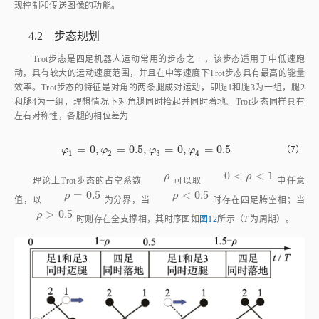
4.2 步态规划
Trot步态是四足机器人运动常用的步态之一，该步态适用于中低速跑
动，具有较大的运动速度范围，并且在中等速度下Trot步态具有最高的能量
效率。Trot步态的特征是对角的两条腿成对运动，即腿1和腿3为一组，腿2
和腿4为一组，理想情况下对角腿同时抬起并同时着地。Trot步态同样具有
左右对称性，各腿的相位差为
=
0
,
=
0.5
,
=
0
,
=
0.5
φ
1
=
0
,
φ
2
=
0.5
,
φ
3
=
0
,
φ
4
=
0.5
（7）
φ
φ
φ
φ
1
2
3
4
0
<
<
1
ρ
0
<
ρ
<
1
ρ
ρ
理论上Trot步态的占空系数
可以取
中任意
=
0.5
<
0.5
ρ
=
0.5
ρ
<
0.5
ρ
ρ
值，以
为分界，当
时存在四足腾空相；当
>
0.5
ρ
>
0.5
ρ
时则存在全支撑相，其时序图如
图12
所示（
T
为周期）。