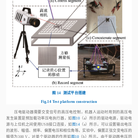
图 14
测试平台搭建
Fig.14
Test platform construction
压电驱动器需要交变信号的高压电控制，机器人运动时用到的高压电
发生装置是预加载功率压电执行器，如
图10
（a）所示的驱动电源，驱动电
源与上位机之间使用USB接口连接，如
图14
（a）所示，可以设置输出电压
的波形、幅值、频率、偏置电压和相位角等。实验中，偏置正弦交变电压的
幅值为300 V，对单个驱动器的作用如
图10
（b）所示。由于驱动器电压同
时连续产生，因此将腿1~腿3和腿2~腿4两组压电片的驱动相位相差180°，