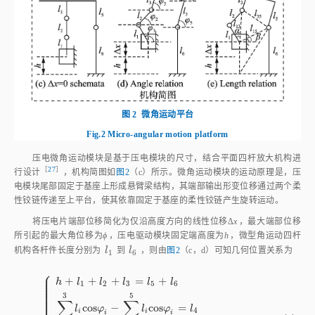
图 2
微角运动平台
Fig.2
Micro-angular motion platform
压电微角运动模块是基于压电模块的尺寸，结合平面四杆放大机构进
［
27
］
行设
计
，机构简图如
图2
（c）所示。微角运动模块的运动原理是，压
电模块尾部固定于基座上形成悬臂梁结构，其端部输出形变位移通过两个柔
性铰链传递至上平台，使其依靠固定于基座的柔性铰链产生旋转运动。
将压电片端部位移简化为仅沿高度方向的线性位移Δ
x
，最大端部位移
所引起的最大角位移为
ϕ
，压电驱动模块固定端高度为
h
，微型角运动四杆
l
1
l
6
机构各杆件长度分别为
l
到
l
，则由
图2
（c，d）可知几何位置关系为
1
6
⎧
⎪
⎪
+
+
+
=
+
⎪
h
l
l
l
l
l
⎪
1
2
3
5
6
⎪
⎪
⎪
⎪
3
5
∑
∑
c
o
s
−
c
o
s
=
l
φ
l
φ
l
4
i
i
i
i