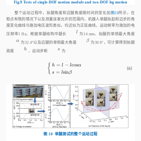
整个运动过程中，抬腿角度和迈腿角度随时间的变化如
图10
所示，在
取点有限的情况下以及测量误差允许的范围内，机器人单腿抬起和迈步的角
度变化曲线与施加电压波形类似，均近似为正弦曲线，运动频率为施加的电
l
l
压频率1 Hz。根据单腿结构中腿长
为14 mm、抬腿的单侧最大角度
α
β
α
β
为32.4°以及迈腿的单侧最大角度
为30.6°，可计算得到抬腿
h
s
h
s
高度
、运动步距
为
=
−
c
o
s
{
h
l
l
α
h
=
l
-
l
c
o
s
α
s
=
l
s
i
n
β
（6）
=
s
i
n
s
l
β
图 10
单腿测试的整个运动过程
Fig.10
Entire movement process of the single-leg test