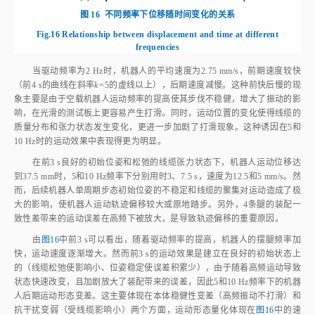
Fig.16
Relationship between displacement and time at different
frequencies
当驱动频率为2 Hz时，机器人的平均速度为2.75 mm/s，前期速度较快
（前4 s的曲线在斜率
k
=5的虚线以上），后期速度减慢。这种前快后慢的现
象主要是由于空载机器人运动频率的提高使其步伐不稳健，增大了振动的影
响，在光滑的测试板上更容易产生打滑。同时，运动位置的变化使得线缆的
质量分布和张力状态发生变化，更进一步加剧了打滑现象。这种诱因在5和
10 Hz时的运动效果中表现得更为明显。
在前3 s良好的初始位姿和松弛的线缆张力状态下，机器人运动位移达
到37.5 mm时，5和10 Hz频率下分别用时3、7.5 s，速度为12.5和5 mm/s。然
而，后续机器人单周期步态初始位姿的不稳定和线缆的聚集对运动造成了极
大的影响，使机器人运动轨迹偏移较大或原地踏步。另外，4条腿的装配一
致性差带来的运动误差在高频下被放大，是导致轨迹偏移的重要原因。
由
图16
中前3 s可以看出，随着驱动频率的提高，机器人的摆腿频率加
快，运动速度逐渐增大。然而前3 s的运动效果是建立在良好的初始状态上
的（线缆松弛使影响小、位姿稳定使误差积累少），由于随着高频运动导致
状态快速改变，且加剧放大了装配带来的误差，因此5和10 Hz频率下的机器
人后期运动形态变差。这主要体现在本体稳健性变差（高频振动不打滑）和
抗干扰变弱（受线缆影响小）两个方面，运动形态量化体现在
图16
中的速
度变化。根据斜率可知，5和10 Hz跨越3个速度区域，速度变化较大，因此