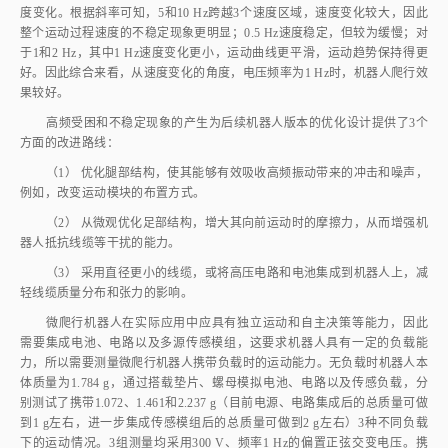
整个运动过程速度的不稳定现象更明显；0.5 Hz速度稳定，但较为缓慢；对
于1和2 Hz，其中1 Hz速度变化更小，运动曲线更平滑，运动趋势保持得更
好。因此综合来看，从速度变化的角度，电压频率为1 Hz时，机器人爬行效
果较好。
高频受困和不稳定现象的产生为后续机器人版本的优化设计提供了3个
方面的改进路线：
（1） 优化腿部结构，使其能够有效吸收高频振动带来的冲击和噪声，
例如，改变运动模块的布置方式。
（2） 从微观优化足部结构，增大其向前运动时的摩擦力，从而增强机
器人抵抗线缆等干扰的能力。
（3） 采用直径更小的线缆，或将高压电路和电池集成到机器人上，减
轻线缆质量分布和张力的影响。
微爬行机器人在实际应用中应具有独立运动和自主决策等能力，因此
需要集成电池、电路以及多源传感模组，这要求机器人具有一定的负载能
力，所以需要测量微爬行机器人携带负载时的运动能力。无负载时机器人本
体质量为1.784 g，通过搭载垫片、螺母模拟电池、电路以及传感负载，分
别测试了携带1.072、1.461和2.237 g（目前电源、电路集成后的总质量可做
到1 g左右，进一步集成传感模组后的总质量可做到2 g左右）3种不同负载
下的运动情况。3组测量均采用300 V、频率1 Hz的偏置正弦交变电压。携
带1.072 g负载时机器人的运动如
图17
（a）所示，此时机器人的爬行速度为