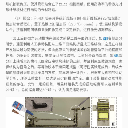
碳纤维板材进行结构的去材制造。
（3） 胶合：利用对准夹具将碳纤维板⁃PI膜⁃碳纤维板进行定位装配；
稍加贴合后取出，置于热板上加温加压（220 ℃、5 min），使3层结构紧密
贴合；接着利用图纸和显微图像完成二次定位后，进行激光切割释放。
加工后的微角运动模块在组装之前是二维平面的形式，如
图8
右侧部分
所示。通常利用人工手动装配从二维平面结构折叠成三维结构，这是在样机
开发阶段最为简便的方法，但由此带来的装配误差影响着运动平台的精度和
性能。为保证组装效果，需要设计限位结构，以便对齐直角部位，如
图8
部
分Ⅲ上端所示的槽可以固定压电模块端部的凸起，并且利用显微镜观察，确
保结构为直角之后，再等待胶水干燥固定成型（可行性实验完成后，后续大
量的组装可采用设计模具的方式，提高装配一致性）。根据放大机构的运动
学分析，理论上输出杆可以达到±30°的摆动角度。由于装配和驱动器性能
误差的存在，允许一定的误差，若最终组装完成的摆动幅度可以达到单侧
29°以上，总的摆角可达50°以上，认为满足运动要求。
图 8
单自由度运动模块组装