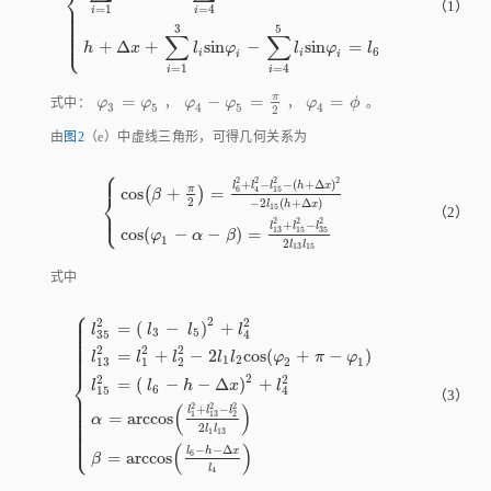
⎨
⎪
h
+
l
1
+
l
2
+
l
3
=
l
5
+
l
6
∑
i
=
1
3
l
i
c
o
s
φ
i
-
∑
i
=
4
5
l
i
c
o
s
φ
i
=
l
4
h
+
Δ
x
+
∑
i
=
1
3
（1）
⎪
=
1
=
4
i
i
⎪
⎪
⎪
⎪
3
5
⎪
⎩
⎪
∑
∑
+
Δ
+
s
i
n
−
s
i
n
=
h
x
l
φ
l
φ
l
6
i
i
i
i
=
1
=
4
i
i
π
=
−
=
=
φ
3
=
φ
5
φ
4
-
φ
5
=
π
2
φ
4
=
ϕ
式中：
φ
φ
，
φ
φ
，
φ
ϕ
。
3
5
4
5
4
2
由
图2
（e）中虚线三角形，可得几何关系为
⎧
⎪
2
2
2
2
+
−
−
(
+
Δ
)
l
l
l
h
x
π
c
o
s
(
+
)
=
6
4
15
⎨
β
2
−
2
(
+
Δ
)
l
h
x
15
⎩
⎪
c
o
s
β
+
π
2
=
l
6
2
+
l
4
2
-
l
15
2
-
h
+
Δ
x
2
-
2
l
15
h
+
Δ
x
c
o
s
φ
1
-
α
-
β
=
l
13
（2）
2
2
2
+
−
l
l
l
c
o
s
(
−
−
)
=
13
15
35
φ
α
β
1
2
l
l
13
15
式中
⎧
⎪
⎪
2
2
2
⎪
=
(
−
)
+
⎪
l
l
l
l
3
5
⎪
35
4
⎪
⎪
⎪
2
2
2
⎪
=
+
−
2
c
o
s
(
+
−
)
l
l
l
l
l
φ
π
φ
⎪
1
2
13
1
2
2
1
⎨
2
2
2
=
(
−
−
Δ
)
+
l
l
h
x
l
6
15
4
⎪
l
35
2
=
l
3
-
l
5
2
+
l
4
2
l
13
2
=
l
1
2
+
l
2
2
-
2
l
1
l
2
c
o
s
φ
2
+
π
-
φ
1
l
15
2
=
l
6
-
h
-
Δ
（3）
⎪
⎪
⎪
(
)
2
2
2
+
−
l
l
l
⎪
=
a
r
c
c
o
s
1
13
2
⎪
α
⎪
⎪
2
l
l
⎪
1
13
⎩
⎪
(
)
−
−
Δ
l
h
x
=
a
r
c
c
o
s
6
β
l
4