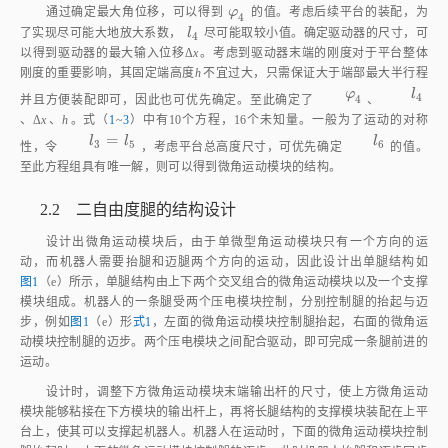
φ
4
通过确定最大角位移，可以得到
φ
的值。考虑后续平台的装配，为
4
l
4
了实现尽可能大地放大系数，
l
尽可能取较小值。确定驱动器的尺寸，可
4
以得到驱动器的最大输入位移Δ
x
。考虑到驱动器末端的刚度对于平台整体
刚度的重要影响，其固定端高度
h
不宜过大，只需保证大于端部最大半行程
φ
4
l
4
并且方便装配即可，因此也可优先确定。至此确定了
φ
、
l
、Δ
x
、
h
。
4
4
式（
1
~
3
）中有10个方程，16个未知量。一般为了运动的对称性，令
=
l
3
=
l
5
l
6
l
l
，考虑平台总高度尺寸，可优先确定
l
的值。至此方程组具有
3
5
6
唯一解，则可以得到微角运动模块的结构。
2.2 二自由度腿的结构设计
设计出微角运动模块后，由于单微型角运动模块只有一个方向的运
动，而机器人需要抬腿和迈腿两个方向的运动，因此设计出单腿结构如
图1
（e）所示，单腿结构由上下两个交叉组合的微角运动模块以及一个支撑
模块组成。机器人的一条腿受两个压电模块控制，分别控制腿的抬起与迈
步，例如
图1
（e）形
式1
，左面的微角运动模块控制腿抬起，右面的微角运
动模块控制腿的迈步。两个压电模块之间配合驱动，即可完成一条腿前进的
运动。
设计时，调整下方微角运动模块末端输出杆的尺寸，使上方微角运动
模块能够粘接在下方模块的输出杆上，再将长腿结构的支撑模块装配在上平
台上，使其可以支撑起机器人。机器人在运动时，下面的微角运动模块控制
腿抬起时，上面的微角运动模块控制腿的迈步，此时机器人抬腿和迈步同步