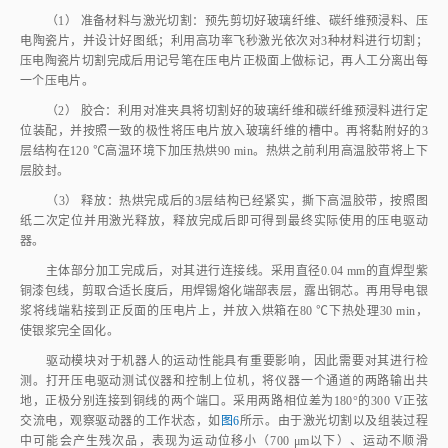
电陶瓷片，并设计好图纸；利用高功率飞秒激光依次对3种材料进行切割；
压电陶瓷片切割完成后用记号笔在压电片正极面上做标记，再人工分离出每
一个压电片。
（2） 胶合：利用对准夹具将切割好的玻璃纤维和碳纤维预浸料进行定
位装配，并按照一致的极性将压电片放入玻璃纤维的槽中。再将黏附好的3
层结构在120 ℃高温环境下加压热烘90 min。热烘之前利用高温胶带将上下
层胶封。
（3） 释放：热烘完成后的3层结构已经紧实，撕下高温胶带，按照图
纸二次定位并用激光释放，释放完成后即可得到最终实际使用的压电驱动
器。
主体部分加工完成后，对其进行连接线。采用直径0.04 mm的直焊型紫
铜漆包线，剪取合适长度后，用焊锡熔化端部表层，露出铜芯。再用导电银
浆将线端粘接到正反面的压电片上，并放入烘箱在80 ℃下热处理30 min，
使银浆完全固化。
驱动模块对于机器人的运动性能具有重要影响，因此需要对其进行检
测。打开压电驱动测试仪器和控制上位机，将仪器一个通道的两路输出共
地，正极分别连接到铜线的两个端口。采用两路相位差为180°的300 V正弦
交流电，观察驱动器的工作状态，如
图6
所示。由于激光切割以及组装过程
中可能会产生残次品，表现为运动位移小（700 μm以下）、运动不顺滑
（正弦曲线不光滑）、有裂纹（力的传递性变差）、有火花（正反两面短