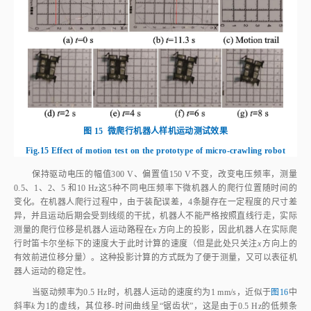
图 15
微爬行机器人样机运动测试效果
Fig.15
Effect of motion test on the prototype of micro-crawling robot
保持驱动电压的幅值300 V、偏置值150 V不变，改变电压频率，测量
0.5、1、2、5 和10 Hz这5种不同电压频率下微机器人的爬行位置随时间的
变化。在机器人爬行过程中，由于装配误差，4条腿存在一定程度的尺寸差
异，并且运动后期会受到线缆的干扰，机器人不能严格按照直线行走，实际
测量的爬行位移是机器人运动路程在
x
方向上的投影，因此机器人在实际爬
行时笛卡尔坐标下的速度大于此时计算的速度（但是此处只关注
x
方向上的
有效前进位移分量）。这种投影计算的方式既为了便于测量，又可以表征机
器人运动的稳定性。
当驱动频率为0.5 Hz时，机器人运动的速度约为1 mm/s，近似于
图16
中
斜率
k
为1的虚线，其位移‑时间曲线呈“锯齿状”，这是由于0.5 Hz的低频条
件导致机器人腿部完整运动周期为2 s，大于采样周期。当频率为1 Hz时，