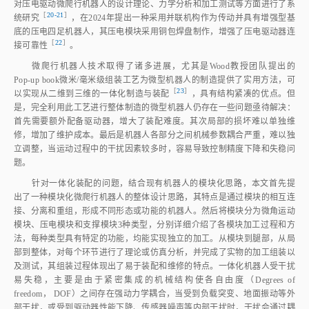
对压电驱动微爬行机器人的设计理论、力学分析和加工测试等方面进行了系
［
20‑21
］
统研
究
，在2024年提出一种采用并联机构作为传动并具有增强型基
底的压电四足机器人，其压电模块采用铜包焊盘制作，增强了压电驱动器连
［
22
］
接可靠
性
。
微爬行机器人技术取得了诸多进展，尤其是Wood教授团队提出的
Pop‑up book微米/毫米级组装工艺为微型机器人的制造提供了实用方法，可
［
23
］
以实现从二维到三维的一体化制造与装
配
，具有结构紧凑的优点。但
是，完全利用此工艺进行整体制造的微型机器人仍存在一些问题亟待解决：
首先需要额外配备驱动器，增大了装配难度。其次局部的损坏难以单独维
修，增加了维护成本。最后是机器人各部分之间机械参数耦合严重，难以独
立调整，当运动过程中的干扰因素较多时，容易导致控制精度下降和失稳问
题。
针对一体化装配的问题，结合现有机器人的模块化思路，本文首先提
出了一种模块化微爬行机器人的整体设计思路，其特点是通过模块的相互连
接、分离和重组，形成不同形态或功能的机器人。然后将模块分为微角运动
模块、压电模块和支撑模块3种类型，分别详细介绍了各模块加工过程和方
法，每种类型具有特定的功能，均能实现独立的加工。从模块到腿部，从局
部到整体，对每个环节进行了理论或仿真分析，并完成了实物的加工组装以
及测试，其组装过程体现出了易于装配和维修的特点。一体化机器人受干扰
易失稳，主要是由于紧密集成的机械结构使各自由度（Degrees of
freedom， DOF）之间存在强动力学耦合，当受到负载突变、地面振动等外
部干扰，或受到驱动器性能下降、传感器噪声等内部干扰时，干扰会通过耦