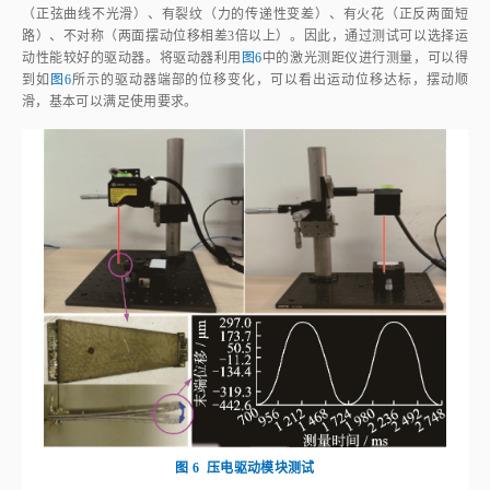
路）、不对称（两面摆动位移相差3倍以上）。因此，通过测试可以选择运
动性能较好的驱动器。将驱动器利用
图6
中的激光测距仪进行测量，可以得
到如
图6
所示的驱动器端部的位移变化，可以看出运动位移达标，摆动顺
滑，基本可以满足使用要求。
图 6
压电驱动模块测试
Fig.6
Piezoelectric drive module test