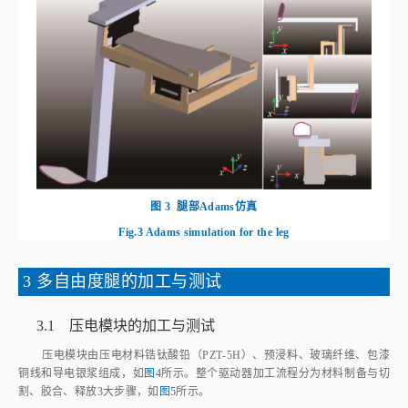
图 3
腿部Adams仿真
Fig.3
Adams simulation for the leg
3 多自由度腿的加工与测试
3.1 压电模块的加工与测试
压电模块由压电材料锆钛酸铅（PZT‑5H）、预浸料、玻璃纤维、包漆
铜线和导电银浆组成，如
图4
所示。整个驱动器加工流程分为材料制备与切
割、胶合、释放3大步骤，如
图5
所示。