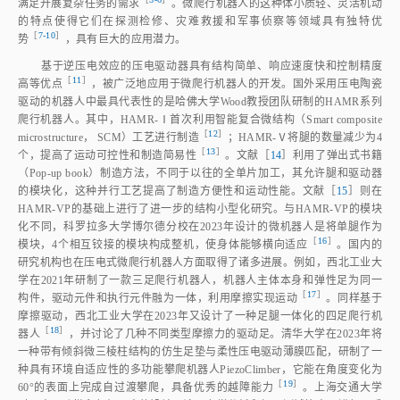
满足开展复杂任务的需
求
。微爬行机器人的这种体小质轻、灵活机动
的特点使得它们在探测检修、灾难救援和军事侦察等领域具有独特优
［
7‑10
］
势
，具有巨大的应用潜力。
基于逆压电效应的压电驱动器具有结构简单、响应速度快和控制精度
［
11
］
高等优
点
，被广泛地应用于微爬行机器人的开发。国外采用压电陶瓷
驱动的机器人中最具代表性的是哈佛大学Wood教授团队研制的HAMR系列
爬行机器人。其中，HAMR‑Ⅰ首次利用智能复合微结构（Smart composite
［
12
］
microstructure， SCM）工艺进行制
造
；HAMR‑Ⅴ将腿的数量减少为4
［
13
］
个，提高了运动可控性和制造简易
性
。文献［
14
］利用了弹出式书籍
（Pop‑up book）制造方法，不同于以往的全单片加工，其允许腿和驱动器
的模块化，这种并行工艺提高了制造方便性和运动性能。文献［
15
］则在
HAMR‑VP的基础上进行了进一步的结构小型化研究。与HAMR‑VP的模块
化不同，科罗拉多大学博尔德分校在2023年设计的微机器人是将单腿作为
［
16
］
模块，4个相互铰接的模块构成整机，使身体能够横向适
应
。国内的
研究机构也在压电式微爬行机器人方面取得了诸多进展。例如，西北工业大
学在2021年研制了一款三足爬行机器人，机器人主体本身和弹性足为同一
［
17
］
构件，驱动元件和执行元件融为一体，利用摩擦实现运
动
。同样基于
摩擦驱动，西北工业大学在2023年又设计了一种足腿一体化的四足爬行机
［
18
］
器
人
，并讨论了几种不同类型摩擦力的驱动足。清华大学在2023年将
一种带有倾斜微三棱柱结构的仿生足垫与柔性压电驱动薄膜匹配，研制了一
种具有环境自适应性的多功能攀爬机器人PiezoClimber，它能在角度变化为
［
19
］
60°的表面上完成自过渡攀爬，具备优秀的越障能
力
。上海交通大学