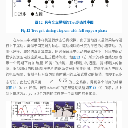
图 12
具有全支撑相的Trot步态时序图
Fig.12
Trot gait timing diagram with full support phase
在Adams中对整体样机进行步态仿真模拟，由于驱动器以悬臂梁结构进
行上下摆动，类似于固定端为轴心、驱动模块的长度为半径的小幅转动。为
简化建模，减轻仿真计算成本，同时保留压电运动的基本特征，对压电驱动
模块的逆压电效应采用正弦式摆动等效。如
图13
（a）所示的4条曲线分别表
示一个周期下施加给腿1和腿3的抬腿、腿1和腿3的迈腿，腿2和腿4的抬
腿、腿2和腿4的迈腿4对压电片的驱动信号时序变化图，左侧坐标为应输入
的电压幅值，右侧坐标对应为仿真时采用的正弦式摆动的幅值，根据Trot步
=
0.75
ρ
=
0.75
ρ
态可知，此处仿真采用
的占空系数。得到各个时刻的结果
如
图13
（b~e）所示。得到Adams中的足部运动轨迹如
图13
（f）所示，从上
到下依次为
x
、
y
、
z
3个方向的位移在一个周期内的变化量。