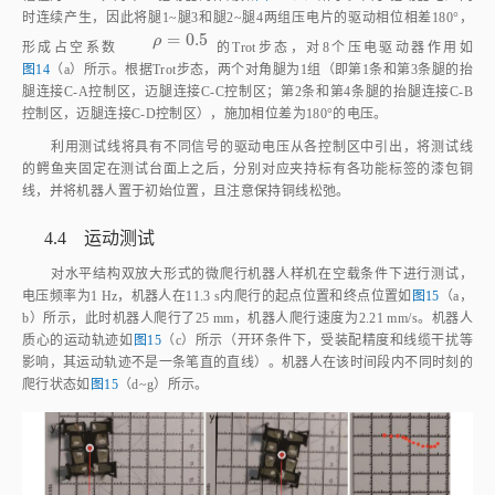
=
0.5
ρ
=
0.5
ρ
形成占空系数
的Trot步态，对8个压电驱动器作用如
图14
（a）所示。根据Trot步态，两个对角腿为1组（即第1条和第3条腿的抬
腿连接C‑A控制区，迈腿连接C‑C控制区；第2条和第4条腿的抬腿连接C‑B
控制区，迈腿连接C‑D控制区），施加相位差为180°的电压。
利用测试线将具有不同信号的驱动电压从各控制区中引出，将测试线
的鳄鱼夹固定在测试台面上之后，分别对应夹持标有各功能标签的漆包铜
线，并将机器人置于初始位置，且注意保持铜线松弛。
4.4 运动测试
对水平结构双放大形式的微爬行机器人样机在空载条件下进行测试，
电压频率为1 Hz，机器人在11.3 s内爬行的起点位置和终点位置如
图15
（a，
b）所示，此时机器人爬行了25 mm，机器人爬行速度为2.21 mm/s。机器人
质心的运动轨迹如
图15
（c）所示（开环条件下，受装配精度和线缆干扰等
影响，其运动轨迹不是一条笔直的直线）。机器人在该时间段内不同时刻的
爬行状态如
图15
（d~g）所示。