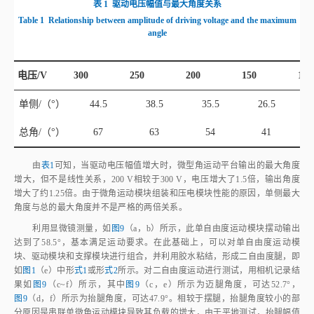
angle
电压/V
300
250
200
150
100
单侧/（°）
44.5
38.5
35.5
26.5
总角/（°）
67
63
54
41
由
表1
可知，当驱动电压幅值增大时，微型角运动平台输出的最大角度
增大，但不是线性关系，200 V相较于300 V，电压增大了1.5倍，输出角度
增大了约1.25倍。由于微角运动模块组装和压电模块性能的原因，单侧最大
角度与总的最大角度并不是严格的两倍关系。
利用显微镜测量，如
图9
（a，b）所示，此单自由度运动模块摆动输出
达到了58.5°，基本满足运动要求。在此基础上，可以对单自由度运动模
块、驱动模块和支撑模块进行组合，并利用胶水粘结，形成二自由度腿，即
如
图1
（e）中形
式1
或形
式2
所示。对二自由度运动进行测试，用相机记录结
果如
图9
（c~f）所示，其中
图9
（c，e）所示为迈腿角度，可达52.7°，
图9
（d，f）所示为抬腿角度，可达47.9°。相较于摆腿，抬腿角度较小的部
分原因是串联单微角运动模块导致其负载的增大，由于平地测试，抬腿幅值
不需要太大，因此基本满足后续运动需求。