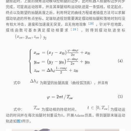
完成，可提高运动效率，并且其单腿结构运动轨迹是一条弧线。给定起点、
终点以及期望的抬腿高度之后，利用特定的曲线方程或者插值方法可以求解
摆动轨迹的所有点坐标。足端轨迹规划需要满足摆动相抬腿和落地时刻均没
［
28
］
有较大冲击，速度和加速度无突变，且无拖地现
象
。针对平坦地面，
［
29
］
摆线函数可基本满足摆动相要
求
，则得到摆动轨迹坐标
(
,
,
)
x
s
w
,
y
s
w
,
z
s
w
x
y
z
为
s
w
s
w
s
w
⎧
⎪
⎪
−
s
i
n
φ
φ
⎪
=
(
−
)
+
x
x
x
x
s
w
0
0
l
l
f
2
π
⎨
−
s
i
n
φ
φ
⎪
x
s
w
=
x
f
-
x
l
0
φ
-
s
i
n
φ
2
π
+
x
l
0
y
s
w
=
y
f
-
y
l
0
φ
-
s
i
n
φ
2
π
+
y
l
0
z
s
w
=
(
−
)
+
（4）
y
y
y
y
⎪
s
w
0
0
⎩
⎪
f
l
l
2
π
1
−
c
o
s
φ
=
Δ
+
z
h
z
s
w
0
d
l
2
Δ
Δ
h
d
式中
h
为期望的抬腿高度（曲线弧顶高），并且有
d
=
2
/
φ
=
2
π
t
/
T
s
w
（5）
φ
π
t
T
s
w
∈
[
0
,
]
T
s
w
式中：
T
为摆动相的持续时间，
t
T
为摆动运动的时间
t
∈
0
,
T
s
w
s
w
s
w
并在每次抬腿时刻重设为0。开展Adams仿真，得到腿部末端运动轨迹如
图3
所示。