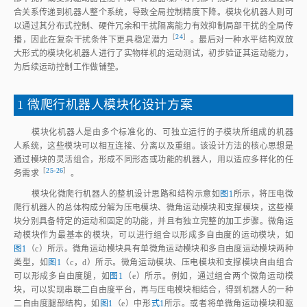
合关系传递到机器人整个系统，导致全局控制精度下降。模块化机器人则可
以通过其分布式控制、硬件冗余和干扰隔离能力有效抑制局部干扰的全局传
［
24
］
播，因此在复杂干扰条件下更具稳定潜
力
。最后对一种水平结构双放
大形式的模块化机器人进行了实物样机的运动测试，初步验证其运动能力，
为后续运动控制工作做铺垫。
1 微爬行机器人模块化设计方案
模块化机器人是由多个标准化的、可独立运行的子模块所组成的机器
人系统，这些模块可以相互连接、分离以及重组。该设计方法的核心思想是
通过模块的灵活组合，形成不同形态或功能的机器人，用以适应多样化的任
［
25‑26
］
务需
求
。
模块化微爬行机器人的整机设计思路和结构示意如
图1
所示，将压电微
爬行机器人的总体构成分解为压电模块、微角运动模块和支撑模块，这些模
块分别具备特定的运动和固定的功能，并且有独立完整的加工步骤。微角运
动模块作为最基本的模块，可以进行组合以形成多自由度的运动模块，如
图1
（c）所示。微角运动模块具有单微角运动模块和多自由度运动模块两种
类型，如
图1
（c，d）所示。微角运动模块、压电模块和支撑模块自由组合
可以形成多自由度腿，如
图1
（e）所示。例如，通过组合两个微角运动模
块，可以实现串联二自由度平台，再与压电模块相结合，得到机器人的一种
二自由度腿部结构，如
图1
（e）中形
式1
所示。或者将单微角运动模块和驱