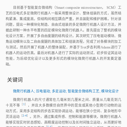
目前基于智能复合微结构（Smart composite microstructure， SCM）工
艺的压电式多足微爬行机器人一般采用整体设计、整体组装的方式，虽然结
构紧凑、集成度高，但结构间相互耦合严重，并且装配和维护困难。针对该
问题，提出一种模块化制造、自由式组装的多足微爬行机器人设计方法，并
据此研制一种水平布置的四足模块化微爬行机器人。首先提出了整机的模块
化设计方案，开展了多自由度腿的结构设计。其次研究了压电驱动模块、微
角运动模块以及二自由度腿的具体加工和组装流程，完成了对各模块的加工
与测试。然后开展了机器人的整体装配，并基于Trot步态利用Adams进行了
机器人的运动仿真。最后对机器人进行了实际的运动测试，初步验证其运动
性能，为后续优化设计以及更多形式的模块化微爬行机器人的开发奠定基
础。
关键词
微爬行机器人
;
压电驱动
;
多足运动
;
智能复合微结构工艺
;
模块化设计
微爬行机器人的尺寸通常在几毫米到几厘米之间、质量从几毫克到几
［
1
］
十克不
等
，并且大多数模仿自然界中的昆虫或其他小型爬行动物的运
动方式，采用多足结构的步态实现协调运动，能够在狭小空间、复杂地形中
［
2‑4
］
灵活运
动
。另外，通过集成传感、控制和能源等模块，微爬行机器人
能够实现实时状态感知、高精度运动控制以及长时间独立运动，从而更好地
［
5‑6
］