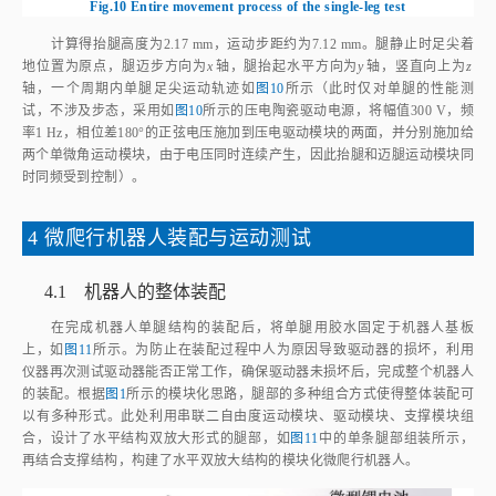
计算得抬腿高度为2.17 mm，运动步距约为7.12 mm。腿静止时足尖着
地位置为原点，腿迈步方向为
x
轴，腿抬起水平方向为
y
轴，竖直向上为
z
轴，一个周期内单腿足尖运动轨迹如
图10
所示（此时仅对单腿的性能测
试，不涉及步态，采用如
图10
所示的压电陶瓷驱动电源，将幅值300 V，频
率1 Hz，相位差180°的正弦电压施加到压电驱动模块的两面，并分别施加给
两个单微角运动模块，由于电压同时连续产生，因此抬腿和迈腿运动模块同
时同频受到控制）。
4 微爬行机器人装配与运动测试
4.1 机器人的整体装配
在完成机器人单腿结构的装配后，将单腿用胶水固定于机器人基板
上，如
图11
所示。为防止在装配过程中人为原因导致驱动器的损坏，利用
仪器再次测试驱动器能否正常工作，确保驱动器未损坏后，完成整个机器人
的装配。根据
图1
所示的模块化思路，腿部的多种组合方式使得整体装配可
以有多种形式。此处利用串联二自由度运动模块、驱动模块、支撑模块组
合，设计了水平结构双放大形式的腿部，如
图11
中的单条腿部组装所示，
再结合支撑结构，构建了水平双放大结构的模块化微爬行机器人。