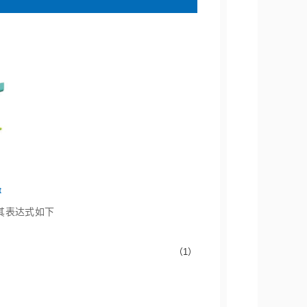
t
，其表达式如下
（1）