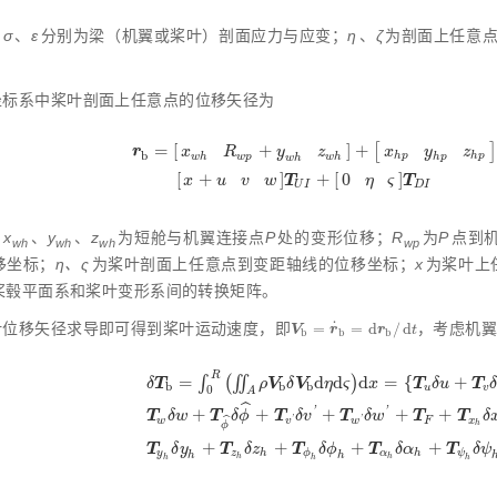
：
σ
、
ε
分别为梁（机翼或桨叶）剖面应力与应变；
η
、
ζ
为剖面上任意
坐标系中桨叶剖面上任意点的位移矢径为
=
[
]
+
[
]
+
r
x
y
z
x
R
y
z
b
h
p
h
p
w
h
w
p
w
h
h
p
w
h
r
b
=
x
w
h
R
w
p
+
y
w
h
z
w
h
+
x
h
p
y
h
p
z
h
p
T
P
I
+
x
+
[
]
+
[
]
0
+
T
T
η
ς
x
u
v
w
U
I
D
I
：
x
、
y
、
z
为短舱与机翼连接点
P
处的变形位移；
R
为
P
点到
wh
wh
wh
wp
移坐标；
η、ς
为桨叶剖面上任意点到变距轴线的位移坐标；
x
为桨叶上
桨毂平面系和桨叶变形系间的转换矩阵。
˙
叶位移矢径求导即可得到桨叶运动速度，即
=
=
d
/
d
，考虑机
V
b
=
r
˙
b
=
d
r
b
/
d
t
V
r
r
t
b
b
b
R
=
∫
(
∬
d
d
)
d
=
{
+
T
V
V
T
T
δ
ρ
δ
η
ς
x
δ
u
b
b
b
u
v
0
A
ˆ
+
+
+
+
+
'
'
T
T
T
T
T
T
δ
w
δ
ϕ
δ
v
δ
w
δ
δ
T
b
=
∫
0
R
∬
A
ρ
V
b
δ
V
b
d
η
d
ς
d
x
=
T
u
δ
u
+
T
v
δ
v
+
T
w
ˆ
'
'
w
F
x
v
w
h
ϕ
+
+
+
+
T
T
T
T
T
δ
y
δ
z
δ
ϕ
δ
α
δ
ψ
y
z
h
ϕ
α
h
ψ
h
h
h
h
h
h
h