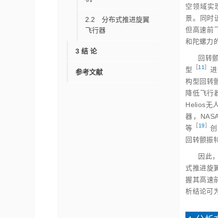
空领域实
景。同时
2.2 分布式推进旋翼
但高速前
飞行器
和陀螺力
3 结 论
回转颤
［
11
］
型
进
参考文献
构型回转
降低飞行
Helios无
器，NAS
［
19
］
等
创
回转颤振
因此
式推进旋
握其高速
析结论可