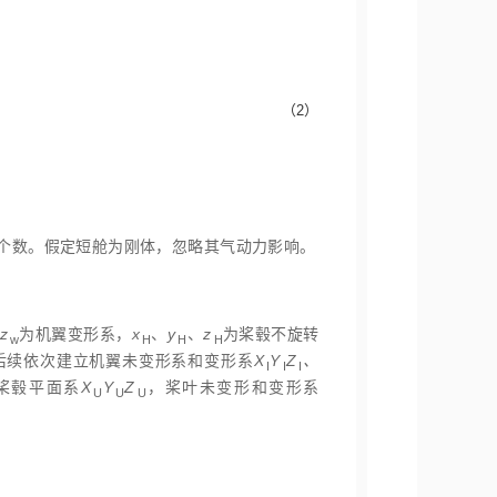
1
N
r
∑
n
=
1
N
b
δ
T
b
+
∑
m
=
1
N
r
δ
T
P
+
δ
T
W
δ
W
=
∑
m
=
1
N
r
∑
n
=
1
N
b
δ
W
b
+
（2）
个数。假定短舱为刚体，忽略其气动力影响。
z
为机翼变形系，
x
、
y
、
z
为桨毂不旋转
w
H
H
H
后续依次建立机翼未变形系和变形系
X
Y
Z
、
I
I
I
桨毂平面系
X
Y
Z
，桨叶未变形和变形系
U
U
U