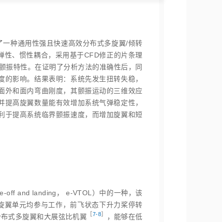
了一种通用性强且快速高效分布式多旋翼/倾转
弹性、惯性耦合，采用基于CFD修正的片条理
转颤振特性。在证明了分析方法的准确性后，同
度的影响。结果表明：系统先发生扭转失稳，
面外和面内弯曲刚度，其颤振运动的三维效应
并提高旋翼数量能有效增加系统气弹稳定性，
利于提高系统临界颤振速度，而增加旋翼和短
e‑off and landing， e‑VTOL）中的一种，该
旋翼单元均参与工作，前飞状态下升力桨停转
［
7‑8
］
分布式多旋翼和大展弦比机
翼
，能够在低