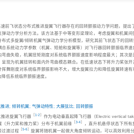
高速前飞状态分布式推进旋翼飞行器存在的回转颤振动力学问题，提出
气弹动力学分析方法。该方法基于中等变形梁理论，考虑旋翼和机翼间
分布式多旋翼/倾转机翼气弹动力学分析模型，研究其前飞状态下的回
耦合系统动力学参数（机翼、短舱和旋翼等）对飞行器回转颤振临界速
内弯曲失稳，机翼扭矩刚度对系统临界颤振速度影响程度最大；其次是
，呈现为机翼扭转和面内外弯曲模态耦合。在低速状态下将升力桨张开
叶挥舞刚度对系统临界颤振影响不大，增大旋翼拉力和降低旋翼转速有
会降低系统临界颤振速度。
式推进
;
倾转机翼
;
气弹动特性
;
大展弦比
;
回转颤振
［
1‑2
］
式推进旋翼飞行
器
作为电动垂直起降飞行器（Electric vertical tak
［
3‑4
］
翼（升力桨和推力桨）分布于机翼前
缘
，直升机悬停状态下所有
［
5‑6
］
转过渡过
程
旋翼将随机翼一起做大角度倾转运动，可以高效利用