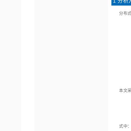
1 分析
分布
本文采
式中