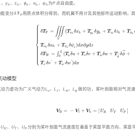
、
y
、z
、
ϕ
、
α
、
ψ
为
P
点自由度。
h
h
h
h
h
h
动能变分
δ
T
用质点体积分得到，而机翼不用计及其他部件运动影响，
P
⎧
⎪
⎪
⎪
⎪
∭
⎪
=
(
+
+
+
⎪
T
T
T
T
T
δ
δ
x
δ
y
δ
z
⎪
P
x
h
y
z
h
ϕ
⎪
h
h
h
h
h
⎪
V
⎨
+
)
d
d
d
⎪
T
T
δ
α
δ
ψ
x
y
z
⎪
δ
T
P
=
∭
V
(
T
x
h
δ
x
h
+
T
y
h
δ
y
h
+
T
z
h
δ
z
h
+
T
ϕ
h
δ
ϕ
h
+
T
α
h
ψ
⎪
h
h
⎪
h
⎪
⎪
ˆ
⎪
L
=
∫
(
+
+
+
+
⎪
T
T
T
T
T
δ
δ
u
δ
v
δ
w
δ
ϕ
⎩
⎪
W
ˆ
u
v
w
0
ϕ
+
)
d
'
'
T
T
δ
v
δ
w
x
'
'
v
w
 气动模型
气动力虚功为广义气动力
L
、L
、L
、L
做的功，桨叶剖面相对气流
u
v
w
φ
=
−
+
=
[
]
V
B
=
-
V
f
+
V
b
=
U
R
U
T
U
P
V
V
V
U
U
U
B
b
f
R
T
P
：
U
、
U
、
U
分别为桨叶剖面气流速度在垂直于桨盘平面方向、桨盘
R
T
P