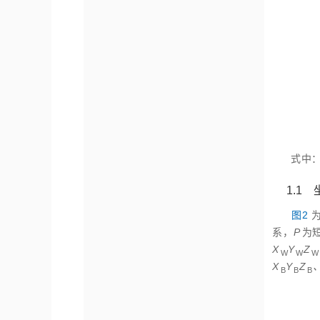
式中
1.1
图2
系，
P
为
X
Y
Z
W
W
W
X
Y
Z
B
B
B