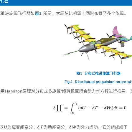
方法
式推进旋翼飞行器如
图1
所示，大展弦比机翼上同时布置了多个旋翼。
图1
分布式推进旋翼飞行器
Fig.1
Distributed propulsion rotorcraf
用Hamilton原理对分布式多旋翼/倾转机翼耦合动力学方程进行推导
t
2
∫
∏
=
(
−
−
)
=
0
δ
∏
=
∫
t
1
t
2
δ
U
-
δ
T
-
δ
W
d
t
=
0
U
T
W
δ
δ
δ
δ
d
t
t
1
：
δ
U
为应变能变分；
δ
T
为动能变分；
δ
W
为外力虚功。它的组成如下