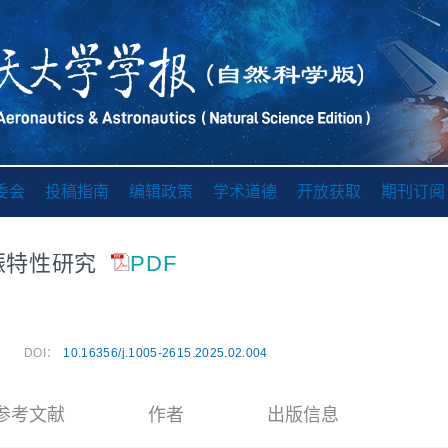
委会
投稿指南
编辑政策
学术道德
开放获取
期刊订阅
振特性研究
PDF
DOI：
10.16356/j.1005-2615.2025.02.004
参考文献
作者
出版信息