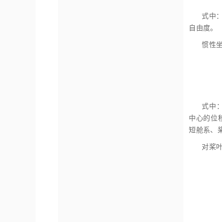
式中
自由度。
惯性
式中
中心的位
短舱系、
对桨