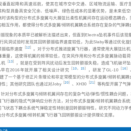
现垂直起降和高速巡航，使其在城市空中交通、区域物流运输、医疗
该构型具备高安全冗余、低噪声、绿色低成本的显著优势，是未来低空
飞时该构型的分布式多旋翼与大展弦比柔性机翼间存在运动模态耦合，
的相互作用，都使得分布式多旋翼/倾转机翼耦合系统存在复杂的气弹耦
振现象的本质早已被解析法描述出来，但直到Electra坠机事件后该现象
行风洞试验时发现其回转颤振临界速度较低，为此Slaby等通过优化
［
12
］
颤振临界速
度
。对于分布式推进旋翼飞行器，通常使用大展弦比机
器重量，这使得机翼的频率较低，在突风作用和分布式多旋翼脉动载荷
［
13
］
人
机
，就是在受到阵风扰动后发生回转颤振失稳，造成飞机破坏坠
［
10
，
15
］
［
16
］
A早在2016年就开展了相关设计研
究
，研发了GL‑1
0
建了一个基于修正片条理论和非定常模型的分布式多旋翼/倾转机翼耦
［
20
］
［
21
］
特性；其他研究团队也通过对Job
y
、XH3
0
等构型开展了气弹
，针对分布式多旋翼与倾转机翼间存在的复杂气动/弹性/惯性耦合问题
翼飞行器的隐式气弹响应分析方法，对分布式多旋翼/倾转机翼耦合系
前飞状态下耦合系统气弹稳定性特别是回转颤振特性，研究不同动力学
为分布式多旋翼/倾转机翼飞行器飞回转颤振设计提供理论支撑。