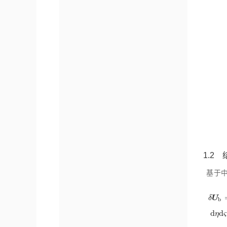
1.2
基于
U
δ
b
δ
U
b
=
d
d
η
ς