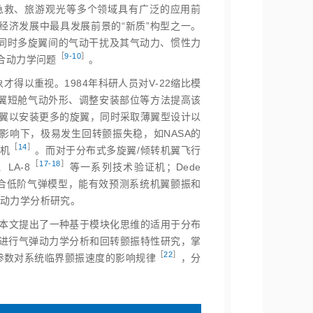
急救、旅游观光等多个领域具有广泛的应用前
经济发展中最具发展前景的“新质”构型之一。
同时多旋翼间的气动干扰及其气动力、惯性力
［
9‑10
］
合动力学问
题
。
才得以重视。1984年科研人员对V‑22缩比模
旋翼短舱气动外形、调整安装部位等方法提高该
翼以安装更多的旋翼，同时采取薄翼型设计以
影响下，极易发生回转颤振失稳，如NASA的
［
14
］
机
。而对于分布式多旋翼/倾转机翼飞行
［
17‑18
］
、LA‑
8
等一系列技术验证机；Dede
合低阶气弹模型，能有效预测系统机翼颤振和
动力学分析研究。
，本文提出了一种基于模块化思维的适用于分布
统进行气弹动力学分析和回转颤振特性研究，掌
［
22
］
参数对系统临界颤振速度的影响规
律
，分