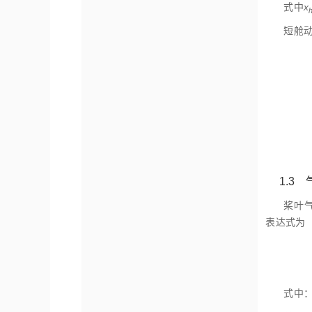
式中
x
短舱
1.3
桨叶
表达式为
式中