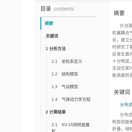
目录
contents
摘要
摘要
针对
机翼耦合
关键词
论，建立
时研究了
1 分析方法
后发生面
十分明显
1.1 坐标系定义
无铰式桨
1.2 结构模型
舱高度则
1.3 气动模型
关键词
1.4 气弹动力学方程
分布
2 计算结果
分布
构型的旋
2.1 XV‑15倾转旋翼
折叠，倾
机