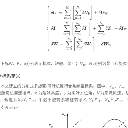
⎧
⎪
⎪
⎪
[
]
N
N
⎪
b
r
∑
∑
⎪
⎪
=
+
⎪
U
U
U
δ
δ
δ
⎪
b
W
⎪
⎪
⎪
=
1
=
1
⎪
m
n
⎨
[
]
N
N
N
b
r
r
∑
∑
∑
=
+
+
⎪
δ
U
=
∑
m
=
1
N
r
∑
n
=
1
N
b
δ
U
b
+
δ
U
W
δ
T
=
∑
m
=
T
T
T
T
δ
δ
δ
δ
⎪
b
P
W
⎪
⎪
⎪
=
1
=
1
=
1
⎪
m
n
m
⎪
⎪
⎪
⎪
[
]
N
N
⎪
b
r
⎩
∑
∑
⎪
=
+
W
W
W
δ
δ
δ
b
W
=
1
=
1
m
n
：下标W、P、b分别表示机翼、短舱、桨叶；
N
、
N
分别为桨叶和旋翼
b
r
 坐标系定义
为本文建立的分布式多旋翼/倾转机翼耦合系统坐标系。图中，
x
、
y
、
w
w
短舱与机翼连接点，
h
为短舱高度，
ψ
为桨叶方位角，
V
为来流风速。
，短舱系
X
Y
Z
，桨毂不旋转系和旋转系
X
Y
Z
、X
Y
Z
，
P
P
P
H
H
H
R
R
R
、ξ
η
ς
。
D
D
D