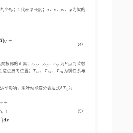
点的坐标；
L
代表梁长度；
u
、
v
、
w
、
ϕ
为梁的
+
T
P
I
u
v
w
T
U
I
+
0
η
ς
T
D
I
（4）
机翼根部的距离；
x
、
y
、
z
为
P
点到桨毂
hp
hp
hp
任意点展向位置；
T
、
T
、
T
为惯性系与
PI
UI
DI
翼运动影响，桨叶动能变分表达式
δ
T
为
b
+
δ
v
+
（5）
x
δ
w
+
T
ϕ
^
δ
ϕ
^
+
T
v
'
δ
v
'
+
T
w
'
δ
w
'
+
T
F
+
T
x
h
δ
x
h
+
T
y
h
δ
y
h
+
T
z
h
δ
z
h
+
T
ϕ
h
h
}
d
x
h