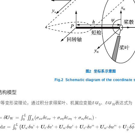
图2
坐标系示意图
Fig.2
Schematic diagram of the coordinate
 结构模型
中等变形梁理论，通过积分求得桨叶、机翼应变能
δ
U
、
δ
U
表达式为
b
W
L
=
=
∫
∬
(
+
+
)
⋅
U
δ
σ
δ
ε
σ
δ
ε
σ
δ
ε
W
x
x
x
x
x
η
x
η
x
ς
x
ς
0
A
δ
U
W
=
∫
0
L
∬
A
(
σ
x
x
δ
ε
x
x
+
σ
x
η
δ
ε
x
η
+
σ
x
ς
δ
ε
x
ς
)
·
d
η
d
ς
d
x
=
∫
0
L
U
u
'
δ
u
'
+
ˆ
L
d
=
∫
{
'
+
'
+
'
+
'
'
+
'
'
+
U
U
U
U
U
U
x
δ
u
δ
v
δ
w
δ
v
δ
w
δ
ϕ
'
'
'
'
'
'
'
ˆ
u
v
w
v
w
0
ϕ