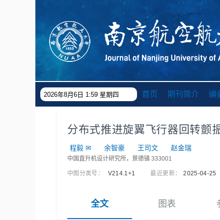
首页
期刊简介
编
2026年8月6日 1:59 星期四
分布式推进旋翼飞行器回转颤
程毅
✉
余智豪
王司文
赵金瑞
中国直升机设计研究所，景德镇 333001
中图分类号：
V214.1+1
最近更新：
2025-04-25
全文
图表