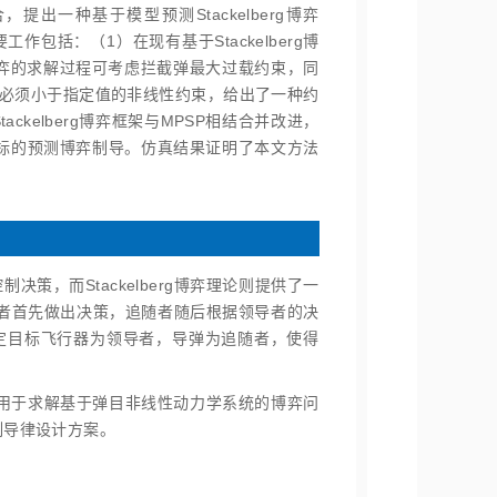
出一种基于模型预测Stackelberg博弈
文的主要工作包括：（1）在现有基于Stackelberg博
博弈的求解过程可考虑拦截弹最大过载约束，同
小必须小于指定值的非线性约束，给出了一种约
kelberg博弈框架与MPSP相结合并改进，
目标的预测博弈制导。仿真结果证明了本文方法
策，而Stackelberg博弈理论则提供了一
者首先做出决策，追随者随后根据领导者的决
定目标飞行器为领导者，导弹为追随者，使得
结合，用于求解基于弹目非线性动力学系统的博弈问
制导律设计方案。