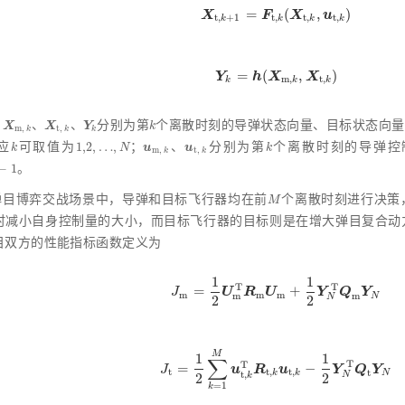
=
(
,
)
X
F
X
u
t
,
+
1
t
,
t
,
t
,
k
k
k
k
=
(
,
)
Y
h
X
X
m
,
t
,
k
k
k
：
、
、
分别为第
个离散时刻的导弹状态向量、目标状态向量
X
X
Y
k
m
,
t
,
k
k
k
应
可取值为
1,2
,
…
,
；
、
分别为第
个离散时刻的导弹控
k
N
u
u
k
m
,
t
,
k
k
−
1
。
弹目博弈交战场景中，导弹和目标飞行器均在前
个离散时刻进行决策
M
时减小自身控制量的大小，而目标飞行器的目标则是在增大弹目复合动
目双方的性能指标函数定义为
1
1
T
T
=
+
U
R
U
Y
Q
Y
J
m
m
m
m
m
N
N
2
2
M
1
1
∑
T
T
=
−
u
R
u
Y
Q
Y
J
t
t
,
t
,
t
k
k
N
t
,
N
2
2
k
=
1
k