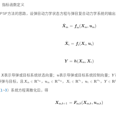
.1 指标函数定义
MPSP方法的思路，设弹目动力学状态方程与弹目复合动力学系统的输
˙
=
(
,
)
X
f
X
u
m
m
m
m
˙
=
(
,
)
X
f
X
u
t
t
t
t
=
(
,
)
Y
h
X
X
m
t
：
表示导弹或目标系统状态向量；
表示导弹或目标系统控制向量；
X
u
Y
导弹与目标，且
∈
R
，
∈
R
，
∈
R
，
∈
R
，
∈
R
n
m
n
m
m
m
t
t
X
u
X
u
Y
m
m
t
t
（
1
~
3
）系统方程离散化后，得
=
(
,
)
X
F
X
u
m
,
+
1
m
,
m
,
m
,
k
k
k
k