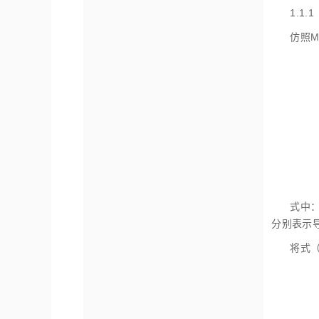
1.1
仿照
式中
分别表示
将式