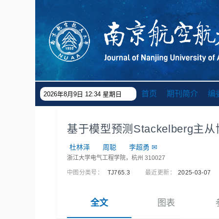
首页
期刊简介
编
2026年8月9日 12:34 星期日
基于模型预测Stackelberg
杜林泽
周聪
李超勇
✉
浙江大学电气工程学院，杭州 310027
中图分类号：
TJ765.3
最近更新：
2025-03-07
全文
图表