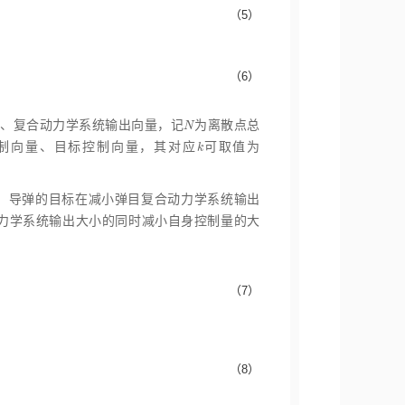
（5）
（6）
、复合动力学系统输出向量，记
为离散点总
N
制向量、目标控制向量，其对应
可取值为
k
，导弹的目标在减小弹目复合动力学系统输出
力学系统输出大小的同时减小自身控制量的大
（7）
（8）