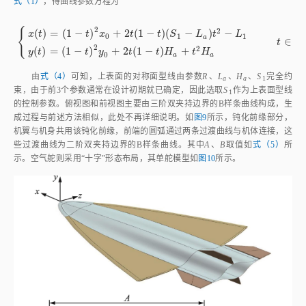
式中：
R
为钝化前缘半径，
H
为上表面高度，
S
为B样条曲线极点1，
a
1
L
为扩张段长度。
a
其他两个控制点的坐标如下：（
S
-L
，H
）、（
-L
，H
），代入
1
a
a
a
a
式（1）
，得曲线参数方程为
2
{
2
(
)
=
(
1
−
)
+
2
(
1
−
)
(
−
)
−
x
t
t
x
t
t
S
L
t
L
0
1
1
a
∈
[
0
t
x
(
t
)
=
(
1
-
t
)
2
x
0
+
2
t
(
1
-
t
)
(
S
1
-
L
a
)
t
2
-
L
1
y
(
t
)
=
(
1
-
t
)
2
y
0
+
2
t
(
1
-
t
)
H
a
+
t
2
H
a
2
2
(
)
=
(
1
−
)
+
2
(
1
−
)
+
y
t
t
y
t
t
H
t
H
0
a
a
由
式（4）
可知，上表面的对称面型线由参数
R
、
L
、
H
、
S
完全约
a
a
1
束，由于前3个参数通常在设计初期就已确定，因此选取
S
作为上表面型线
1
的控制参数。俯视图和前视图主要由三阶双夹持边界的B样条曲线构成，生
成过程与前述方法相似，此处不再详细说明。如
图9
所示，钝化前缘部分，
机翼与机身共用该钝化前缘，前端的圆弧通过两条过渡曲线与机体连接，这
些过渡曲线为二阶双夹持边界的B样条曲线。其中
A
、
B
取值如
式（5）
所
示。空气舵则采用“十字”形态布局，其单舵模型如
图10
所示。