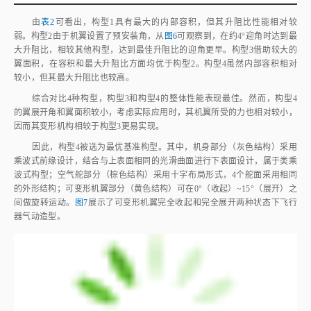
由
表2
可看出，构型1具有最大的内部容积，但其升阻比性能相对较
弱。构型2由于机翼设置了预安装角，从
图6
可观察到，在约4°迎角时达到最
大升阻比，相较其他构型，达到最佳升阻比的迎角更早。构型3借助较大的
翼面积，在容积和最大升阻比方面均优于构型2。构型4虽然内部容积相对
较小，但其最大升阻比也较高。
综合对比4种构型，构型3和构型4的整体性能表现最佳。然而，构型4
的翼展开角和翼面积较小，考虑实际应用时，其机翼所受的力也相对较小，
因而其变形机构相较于构型3更易实现。
因此，构型4被选为最优基准构型。其中，机身部分（灰色结构）采用
乘波式前缘设计，结合与上表面相同的光滑曲面进行下表面设计，属于类乘
波式构型；空气舵部分（棕色结构）采用十字布局形式，4个舵面采用相同
的外形结构；可变形机翼部分（黄色结构）可在0°（收起）~15°（展开）之
间做旋转运动。
图7
展示了可变形机翼完全收起和完全展开两种状态下飞行
器气动造型。