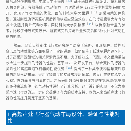
［
12
］
翼气动特性的影响。中北大学王振
兴
基于轴对称机体设计，将机翼嵌
入机身内部，有效降低了气动阻力，同时通过在飞行过程中机翼旋转90°展
［
13
］
开，实现了气动性能的优化。国防科技大学吴世
超
则采用乘波体构
型，通过刚性旋转调整机翼后掠角以适应激波效应，在飞行速度增大时有效
［
14
］
减少波阻并提升气动效率。国防科技大学彭悟
宇
以翼身融合型为参
考，比较了伸展式变展长、旋转式变后掠与折叠式变后掠3种设计对气动性
能的影响。
然而，尽管目前变体飞行器研究在全局变形策略、变形机理、结构形
变以及气动优化等方面取得了一定的进展，但仍偏重于低速至超声速区间，
对于高超声速领域的相关探索尚显不足。为了解决这一问题，本文借助乘波
效应进一步提升飞行器的性能，基于UG二次开发平台，结合变体飞行器的
［
15
］
灵活性和高超声速飞行器的性能优
势
提出了一种类乘波构型与变后掠
翼的新型气动布局。采用了等厚度的旋转式变后掠翼，该设计在结构承受力
和稳定性方面具有明显优势。之后采用数值模拟对该方案在宽速域/宽空域
的多种来流条件下的气动特性进行了计算分析。这一设计的实现，不仅为高
超声速飞行器的进一步研究提供了有力的技术支持，也为未来高超声速飞行
器的性能提升奠定了坚实的基础。
1 高超声速飞行器气动布局设计、验证与性能对
比