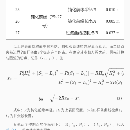
23
0.010 m
距/
D
b
24
舵前缘半径/
R
0.006 m
r
25
钝化前缘半径/
R
0.010 m
钝化前缘（25~27
26
钝化前缘长度/
A
0.085 m
号）
27
过渡曲线控制点/
B
0.037 m
以上述表面对称面型线为例，圆弧和直线的方程显而易见，而二阶双
夹持边界的B样条由3个极点完全约束。在确定其参数方程之前，需先计算
与圆弧的切点，记作（
x
，y
），则
0
0
−
−
−
−
−
−
−
−
√
2
2
2
[
+
(
−
)
−
(
−
)
]
+
+
(
R
H
S
L
R
S
L
R
H
H
S
1
1
1
a
a
a
a
a
=
x
0
=
R
[
H
a
2
+
(
S
1
-
L
a
)
2
-
R
(
S
1
-
L
a
)
]
+
R
H
a
H
a
2
+
(
S
1
-
L
a
)
2
-
2
R
(
S
1
-
L
a
)
R
x
0
2
2
2
+
(
−
)
+
−
2
(
−
R
S
L
H
R
S
1
1
a
a
−
−
−
−
−
−
−
−
−
−
√
2
=
−
2
−
y
0
=
-
2
R
x
0
-
x
0
2
（3）
y
R
x
x
0
0
0