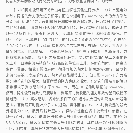
retraction and wing spreading
由
图13
可知，不论是机翼处于展开状态还是收起状态，亦或是在不同
的飞行工况下，升力系数均随攻角的增大而呈现出线性增长的趋势。此外，
随着来流马赫数及飞行高度的降低，升力系数呈现持续上升的特点。
针对相同来流环境下的升力与阻力特性变化进行分析：（1）当迎角为
0°时，两者的升力系数近乎相等；而在5°迎角下，
Ma
=2.5对应的升力系数
分别为0.181与0.079，表明翼展开相较于翼收起状态，升力提升了129%。
在10°迎角时，系数分别达到0.356与0.177，升力提升了101%，这表明在
Ma
=2.5条件下，随着迎角增大，机翼所提供的升力比例逐渐降低。在
Ma
=4.0时，机翼在迎角5°与10°下的升力增长分别为96%与87%；而在
Ma
为5.5~7.0范围内，升力稳定增长82%与77%左右；在
Ma
=8.5时，升力则下
降至约73%。此现象揭示，随来流马赫数与飞行高度的增加，机翼提升升力
的效能逐渐减弱。（2）阻力系数变化趋势，随迎角的增加而呈二次变化趋
势上升，且随来流马赫数与飞行高度的降低而上升。在0°迎角时，不同来流
条件下翼展开相较于翼收起时，额外增加的阻力比例为20%~30%，且随着
来流马赫数与高度的增加，阻力系数虽缓慢上升，但其影响远小于升力系
数；随着迎角的增大，机翼所受的阻力也随之增大，在5°迎角翼展开的阻力
系数相较于翼收起时增加了40%~50%，而在10°迎角时增幅为55%~65%。
然而，随来流马赫数与高度增加，翼展开与翼收起的阻力系数均呈现缓慢下
降趋势。（3）翼收起时，各来流条件下的升阻比最大值均出现在6~8°迎角
范围，而翼展开时则对应于5~6°迎角。具体而言，
Ma
=2.5时翼收起的最大
升阻比为3.22，展开后提升至4.31，但综合性能在各来流条件中最低。在