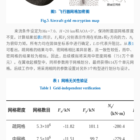
图5
飞行器网格加密图
Fig.5
Aircraft grid encryption map
来流条件设定为
Ma
=7.0、
H
=20 km和AOA=5°，保持附面层网格厚度
不变。计算结果如
表1
所示，
F
和
F
分别表示作用在机体
x
和
y
方向的力，
N
x
y
z
为俯仰力矩。所有力均在固体坐标系中进行确定，
L/D
代表升阻比。从
表1
可看出，疏网格的结果与中、密网格相比差异显著，且一致性较低，而中、
密网格的结果较为相似。因此，后续模拟将采用中密度网格（751万个单
元）。在翼收起模型中，同样参数用于网格划分，最终获得614万个单元网
格。后续工作中，将采用相同的参数设置对另外3个构型进行划分与设计。
表 1
网格无关性验证
Table 1
Grid‑independent verification
N
/
z
网格密度
网格数目
F
/
kN
F
/
kN
L/D
x
y
（kN·m）
6
疏网格
5.3×1
0
-11.82
101.1
-280.4
6
中网格
7.5×1
0
-11.51
99.7
-279.4