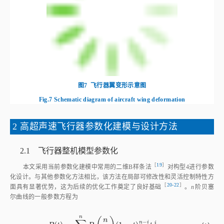
图7
飞行器翼变形示意图
Fig.7
Schematic diagram of aircraft wing deformation
2 高超声速飞行器参数化建模与设计方法
2.1 飞行器整机模型参数化
［
19
］
本文采用当前参数化建模中常用的二维B样条
法
对构型4进行参数
化设计。与其他参数化方法相比，该方法在局部可修改性和灵活控制特性方
［
20‑22
］
面具有显著优势，这为后续的优化工作奠定了良好基
础
。
n
阶贝塞