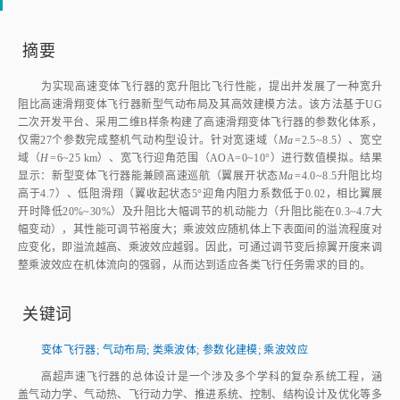
摘要
为实现高速变体飞行器的宽升阻比飞行性能，提出并发展了一种宽升
阻比高速滑翔变体飞行器新型气动布局及其高效建模方法。该方法基于UG
二次开发平台、采用二维B样条构建了高速滑翔变体飞行器的参数化体系，
仅需27个参数完成整机气动构型设计。针对宽速域（
Ma
=2.5~8.5）、宽空
域（
H
=6~25 km）、宽飞行迎角范围（AOA=0~10°）进行数值模拟。结果
显示：新型变体飞行器能兼顾高速巡航（翼展开状态
Ma
=4.0~8.5升阻比均
高于4.7）、低阻滑翔（翼收起状态5°迎角内阻力系数低于0.02，相比翼展
开时降低20%~30%）及升阻比大幅调节的机动能力（升阻比能在0.3~4.7大
幅变动），其性能可调节裕度大；乘波效应随机体上下表面间的溢流程度对
应变化，即溢流越高、乘波效应越弱。因此，可通过调节变后掠翼开度来调
整乘波效应在机体流向的强弱，从而达到适应各类飞行任务需求的目的。
关键词
变体飞行器
;
气动布局
;
类乘波体
;
参数化建模
;
乘波效应
高超声速飞行器的总体设计是一个涉及多个学科的复杂系统工程，涵
盖气动力学、气动热、飞行动力学、推进系统、控制、结构设计及优化等多