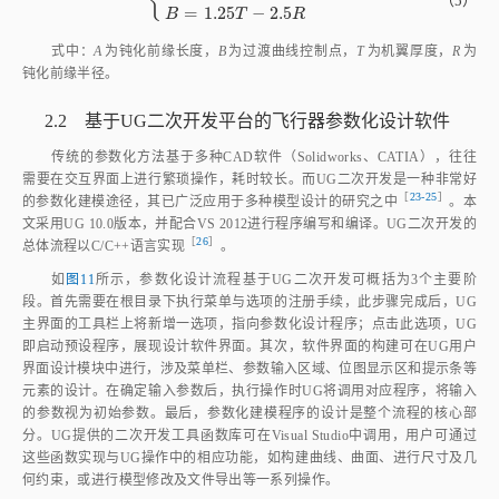
Fig.10
Aircraft single rudder model diagram
=
2.5
−
4
{
A
T
R
A
=
2.5
T
-
4
R
B
=
1.25
T
-
2.5
R
（5）
=
1.25
−
2.5
B
T
R
式中：
A
为钝化前缘长度，
B
为过渡曲线控制点，
T
为机翼厚度，
R
为
钝化前缘半径。
2.2 基于UG二次开发平台的飞行器参数化设计软件
传统的参数化方法基于多种CAD软件（Solidworks、CATIA），往往
需要在交互界面上进行繁琐操作，耗时较长。而UG二次开发是一种非常好
［
23‑25
］
的参数化建模途径，其已广泛应用于多种模型设计的研究之
中
。本
文采用UG 10.0版本，并配合VS 2012进行程序编写和编译。UG二次开发的
［
26
］
总体流程以C/C++语言实
现
。
如
图11
所示，参数化设计流程基于UG二次开发可概括为3个主要阶
段。首先需要在根目录下执行菜单与选项的注册手续，此步骤完成后，UG
主界面的工具栏上将新增一选项，指向参数化设计程序；点击此选项，UG
即启动预设程序，展现设计软件界面。其次，软件界面的构建可在UG用户
界面设计模块中进行，涉及菜单栏、参数输入区域、位图显示区和提示条等
元素的设计。在确定输入参数后，执行操作时UG将调用对应程序，将输入
的参数视为初始参数。最后，参数化建模程序的设计是整个流程的核心部