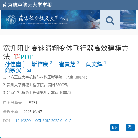
南京航空航天大学学报
宽升阻比高速滑翔变体飞行器高效建模方
法
PDF
1
2
3
1
孙佳鑫
靳梓康
崔景芝
闫文辉
1
俞宗汉
✉
1. 北方工业大学机械与材料工程学院，北京 100144；
2. 贵州大学机械工程学院，贵阳 550025；
3. 北京宇航系统工程研究所，北京 100076
中图分类号：
V221
最近更新：
2025-03-07
DOI：
10.16356/j.1005-2615.2025.01.015
EN
引