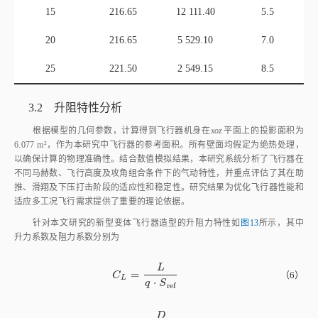
6
249.19
47 217.50
2.5
10
223.25
26 499.76
4.0
15
216.65
12 111.40
5.5
20
216.65
5 529.10
7.0
25
221.50
2 549.15
8.5
3.2 升阻特性分析
根据模型的几何参数，计算得到飞行器机身在
xoz
平面上的投影面积为
6.077 m²，作为本研究中飞行器的参考面积。所有壁面均假定为绝热处理，
以确保计算的物理准确性。结合数值模拟结果，本研究系统分析了飞行器在
不同马赫数、飞行高度及攻角组合条件下的气动特性，并重点评估了其在助
推、滑翔及下压打击阶段的适应性和稳定性。研究结果为优化飞行器性能和
适应多工况飞行需求提供了重要的理论依据。
针对本文研究的新型变体飞行器造型的升阻力特性如
图13
所示，其中
升力系数及阻力系数分别为