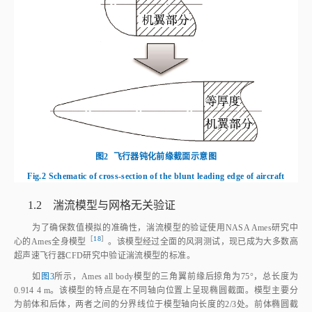
图2
飞行器钝化前缘截面示意图
Fig.2
Schematic of cross-section of the blunt leading edge of aircraft
1.2 湍流模型与网格无关验证
为了确保数值模拟的准确性，湍流模型的验证使用NASA Ames研究中
［
18
］
心的Ames全身模
型
。该模型经过全面的风洞测试，现已成为大多数高
超声速飞行器CFD研究中验证湍流模型的标准。
如
图3
所示，Ames all body模型的三角翼前缘后掠角为75°，总长度为
0.914 4 m。该模型的特点是在不同轴向位置上呈现椭圆截面。模型主要分
为前体和后体，两者之间的分界线位于模型轴向长度的2/3处。前体椭圆截