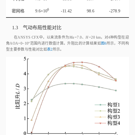
6
密网格
9.6×1
0
-11.42
98.6
-278.9
1.3 气动布局性能对比
在ANSYS CFX中，以来流条件为
Ma
=7.0、
H
=20 km，对4种构型在迎
角AOA=0~10°范围内进行数值计算。升阻比的计算结果如
图6
所示，不同构
型主要参数与性能对比如
表2
所示。