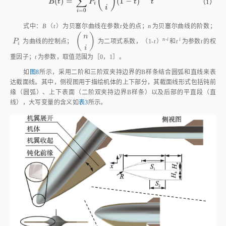
尔曲线的一般参数方程为
n
(
)
∑
n
−
n
i
i
(
)
=
(
1
−
)
B
t
=
∑
i
=
0
n
P
i
n
i
1
-
t
n
-
i
t
i
B
t
P
t
t
（1）
i
i
=
0
i
式中：
B
（
t
）为贝塞尔曲线在参数
t
处的点；
n
为贝塞尔曲线的阶数；
(
)
n
n-i
 i
P
i
n
i
P
为曲线的控制点；
为二项式系数，（1-
t
）
和
t
为参数
t
的权
i
i
重因子；
t
为参数，取值范围为［0，1］。
如
图8
所示，采用二阶和三阶双夹持边界的B样条结合圆弧和直线来表
达截面线。其中，侧视图用于描绘机体的上下部分，其截面线形式包括钝前
缘（圆弧）、上下表面（二阶双夹持边界B样条）以及后部的平直段（直
线），大写变量的含义如
表3
所示。