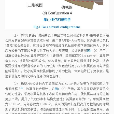
图1
4种飞行器构型
Fig.1
Four aircraft configurations
（1） 构型1的设计灵感来源于美国雷神公司和诺斯罗普·格鲁曼公司联
合开发的高超声速攻击巡航导弹，采用典型的升力体布局；其外形特点包括
“鹰嘴”式头部设计，这种设计能够有效增加机体前中部下表面的升力，同时
后方较长的平直段布局提供了较大的内部容积，设计结果如
图1
（a）所示。
机翼设计以较小的翼展开面积为主要特点，单侧翼面积为0.619 m²，翼展开
角为15°。折叠部分面积较小，结构简单，动态收放过程便捷性较高，适合
需要快速完成折叠或展开的飞行任务（红色虚线用于标识机翼的展开与折叠
区域界限）。较小的翼面积虽然限制了升力性能，但大幅降低了复杂度，是
追求低阻力和简化结构任务的合理选择。
（2） 构型2的设计融合了美国军方的X‑37B无人航天飞行器和国内学
［
16
］
者邓经
枢
的翼身融合设计，如
图1
（b）所示，其布局展现出更高的空
气动力性能。采用机翼与机体下表面的几何融合布局，使机翼与机身的过渡
更加平滑，提升了气动效率和结构完整性；其翼展开角为18°，单侧翼面积
为1.312 m²，内部容积为1.606 m³。较大的翼面积在提高升力性能的同时增
加了收放机构的复杂性，动态折叠便捷性有所下降，但仍在合理范围内。该