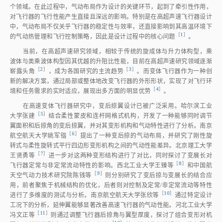
个领域。在此过程中，气动布局作为设计的关键环节，起到了牵引性作用，
对飞行器的飞行性能产生直接且深远的影响。特别是在高超声速飞行器设计
中，气动布局不仅关乎飞行器的稳定性与效率，还直接影响到其高温环境下
［
1
］
的气动热管理和飞行控制策略，因此是设计过程中的核心问
题
。
当前，在高超声速研究领域，相较于传统的旋成体与升力体构型，乘
波体与类乘波体构型因其优越的升阻比性能，目前在高超声速研究领域逐渐
［
2
］
［
3
］
崭露头
角
，成为各国研究的主流趋
势
。而变体飞行器作为一种创
新的解决方案，通过局部或整体地改变飞行器的外形形状，实现了对飞行环
［
4
］
境和任务需求的实时适应，展现出多方面的明显优
势
。
在高速变体飞行器研究中，变后掠翼设计已被广泛采用。哈尔滨工业
［
5
］
大学张
建
结合柔性蒙皮和连杆网格式机构，开发了一种能够同时调节
翼面积和后掠角的变后掠翼，并对其变形机构和气动特性进行了分析。南京
［
6
］
航空航天大学姚军
锴
提出了一种变后掠的气动布局，并研究了刚性旋
转式与柔性旋转式平行四边形变形机构之间的气动性能差异。北京理工大学
［
7
］
王贤勇
等
进一步对这两种变形结构进行了对比，同时探讨了变展长对
［
8
］
飞行器定常与非定常流动特性的影响。西北工业大学王臻
等
和中国航
［
9
］
天空气动力技术研究院陈钱
等
则分别研究了变后掠与变展长的结合应
用，前者聚焦于机械结构的优化，后者则对控制及定常/非定常流动等特性
［
10
］
进行了多维度的测试与分析。南京航空航天大学张欣
等
通过特定设计
工况下的分析，延伸翼能够显著改善高速飞行器的气动性能。河北工业大学
［
11
］
冯文正
等
则通过调整飞行器后掠角与翼型厚度，探讨了组合变形对机