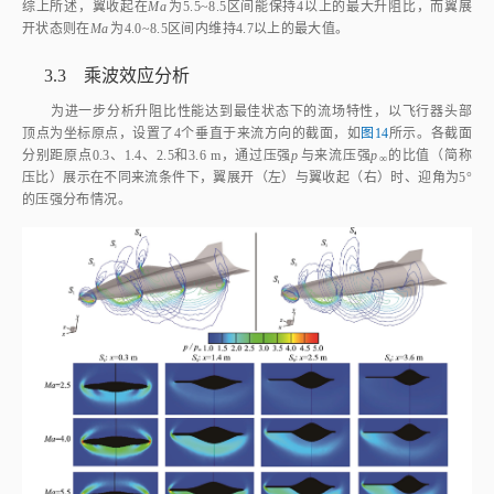
Ma
=4.0时，翼收起与翼展开的最大升阻比分别为3.81与4.77。在
Ma
为
5.5~8.5区间，翼收起状态的最大升阻比超过4，其中
Ma
=7.0时达到峰值
4.14；相应地，翼展开状态的最大升阻比均超4.7，
Ma
=5.5时达到最高4.9。
综上所述，翼收起在
Ma
为5.5~8.5区间能保持4以上的最大升阻比，而翼展
开状态则在
Ma
为4.0~8.5区间内维持4.7以上的最大值。
3.3 乘波效应分析
为进一步分析升阻比性能达到最佳状态下的流场特性，以飞行器头部
顶点为坐标原点，设置了4个垂直于来流方向的截面，如
图14
所示。各截面
分别距原点0.3、1.4、2.5和3.6 m，通过压强
p
与来流压强
p
的比值（简称
∞
压比）展示在不同来流条件下，翼展开（左）与翼收起（右）时、迎角为5°
的压强分布情况。