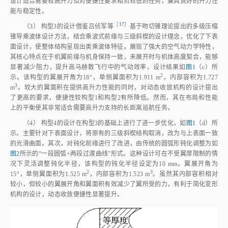
设计适合需要较高升力但对便捷性要求相对较低的任务，兼具良好的升力性
能与稳定性。
［
17
］
（3） 构型3的设计借鉴吕侦军
等
基于吻切锥理论提出的多级压缩
锥导乘波体设计方法，结合乘波式前缘与三级斜楔的设计理念，优化了下表
面设计，使整体结构呈现出类乘波体特征。展现了强大的空气动力学特性，
其核心特点在于机翼前缘与机身保持一致，未展开时与机体高度契合，能够
显著减少阻力，提升高马赫数飞行中的气动效率，设计结果如
图1
（c）所
2
示。该构型的翼展开角为18°，单侧翼面积为1.911
m
，内部容积为1.727
3
m
。较大的翼面积在提供高升力性能的同时，对动态收放机构的设计提出
了更高的要求，便捷性较构型1和构型2有所降低。然而，其在布局和性能
上的平衡使其非常适合需要高升力支持的长距离巡航任务。
（4） 构型4的设计在构型3的基础上进行了进一步优化，如
图1
（d）所
示。主要针对下表面设计，将原有的三级斜楔结构取消，改为与上表面一致
的光滑曲面。其次，对钝化前缘进行了改进，由传统的圆弧形钝化调整为如
图2
所示的“一段圆弧+两段过渡曲线”形式。这种设计可在不受翼厚限制的情
况下灵活调整钝化半径，该构型的钝化半径设定为10 mm。翼展开角为
2
3
15°，单侧翼面积为1.525
m
，内部容积为1.523
m
。虽然其内部容积相对
较小，但较小的翼展开角和翼面积有效减少了翼所受的力，有利于简化变形
机构的设计，动态收放便捷性显著提升。