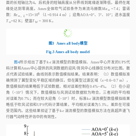
面的长短轴比为4。后机身的短轴高度从分界线到尾缘逐渐降低，最终在尾
缘处达到零高度。Ames全体吹气试验条件为来流马赫数
Ma
=7.4；雷诺
∞
6
数：
Re
=15×1
0
 （
L
=0.914 4 m）；迎角AOA=0°、5°、10°；进水温度
∞，
L
T
=62 K；壁温
T
 = 300 K。
∞
W
图3
Ames all body模型
Fig.3
Ames all body model
图4
所示给出了基于
k‑ε
湍流模型的数值模拟、Ames中心开发的UPS代
码计算和Ames中心提供的风洞数据的迎风/背风中心线静压分布对比图。散
点代表试验结果，曲线则表示数值模拟结果。结果表明：（1）数值模拟准
确预测了翼型变化平稳区域的静压，但在翼型过渡区域（
x
=0.6~0.7 m），
数值模拟的结果略低于试验数据，相对误差控制在0.4%~4%。（2）在小迎
角（
<
10°）情况下，数值模拟与风洞试验数据较为吻合，三者间的平均相
对误差为0.7%；而在较大迎角（
>
10°）时，标准
k‑ɛ
湍流模型数值模拟结果
略低于吹风试验和UPS代码计算结果，平均相对误差为5.3%，差异在可接
受范围内。这些结果验证了基于
k‑ε
湍流模型的数值模拟方法在高超声速飞
行器气动特性评估中的有效性。