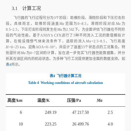
3 新型飞行器典型工况下数值模拟
3.1 计算工况
飞行器的飞行过程可分为3个阶段：助推阶段、滑翔阶段和下压打击阶
段。具体而言，助推阶段涵盖
Ma
范围为0~8.5，滑翔阶段对应
Ma
为
8.5~2.5，下压打击阶段则发生在
Ma
为2.5以下。为全面评估飞行器在不同阶
段的气动性能，基于ANSYS CFX进行了5种不同流入工况的数值模拟计
算。在假设理想气体来流条件下，选取的流入
Ma
=2.5~8.5，飞行高度
H
=6~25 km，迎角AOA=0~10°，共设计了涵盖55个状态点的工况集合。特
别是针对
Ma
为4~7区间的计算，旨在进一步充实飞行器性能数据集，并分
析其在该区间内的机动状态，为多种飞行工况提供更加全面的数据支持，如
表4
所示。
表4
飞行器计算工况
Table 4
Working conditions of aircraft calculation
高度/km
温度/K
压强/Pa
Ma