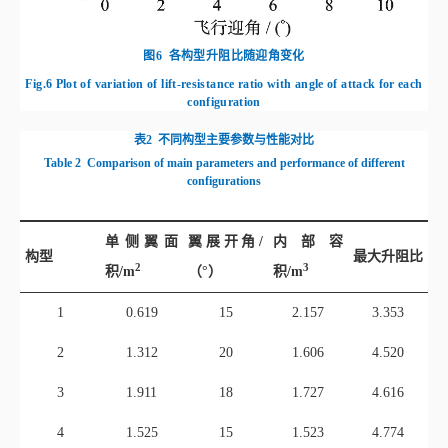
图6
各构型升阻比随迎角变化
Fig.6
Plot of variation of lift-resistance ratio with angle of attack for each
configuration
表2
不同构型主要参数与性能对比
Table 2
Comparison of main parameters and performance of different
configurations
单侧翼面
翼展开角/
内部容
构型
最大升阻比
2
3
积/
m
（°）
积/
m
1
0.619
15
2.157
3.353
2
1.312
20
1.606
4.520
3
1.911
18
1.727
4.616
4
1.525
15
1.523
4.774