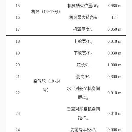
13
机体半宽/
W
0.700 m
14
机翼起始位置/
W
0.600 m
a
15
机翼结束位置/
W
3.980 m
b
机翼（14~17号）
16
机翼最大转角/
θ
15°
17
机翼厚度/
T
0.050 m
18
上舵宽/
T
0.018 m
ra
19
下舵宽/
T
0.030 m
rb
20
舵长/
L
1.000 m
r
21
舵高/
H
0.300 m
r
空气舵（18~24
水平对舵至机身间
号）
22
0.010 m
距/
D
a
垂直对舵至机身间