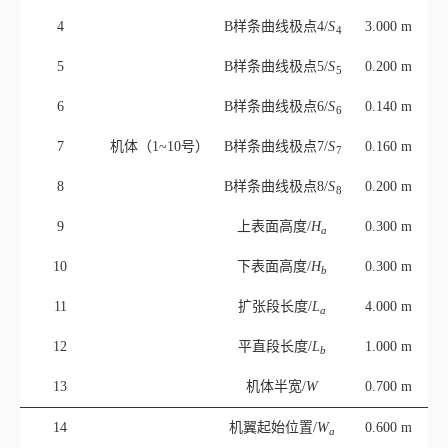
2
B样条曲线极点2/
S
2.000 m
2
3
B样条曲线极点3/
S
0.500 m
3
4
B样条曲线极点4/
S
3.000 m
4
5
B样条曲线极点5/
S
0.200 m
5
6
B样条曲线极点6/
S
0.140 m
6
7
机体（1~10号）
B样条曲线极点7/
S
0.160 m
7
8
B样条曲线极点8/
S
0.200 m
8
9
上表面高度/
H
0.300 m
a
10
下表面高度/
H
0.300 m
b
11
扩张段长度/
L
4.000 m
a
12
平直段长度/
L
1.000 m
b