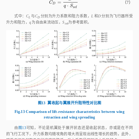
L
=
C
L
=
L
q
⋅
S
r
e
f
（6）
C
L
⋅
q
S
r
e
f
D
=
C
D
=
D
q
⋅
S
r
e
f
（7）
C
D
⋅
q
S
r
e
f
式中：
C
与
C
分别为升力系数和阻力系数，
L
和
D
分别为飞行器所受
L
D
升力和阻力，
q
为自由来流动压，
S
为参考面积。
ref
图13
翼收起与翼展开升阻特性对比图
Fig.13
Comparison of lift-resistance characteristics between wing