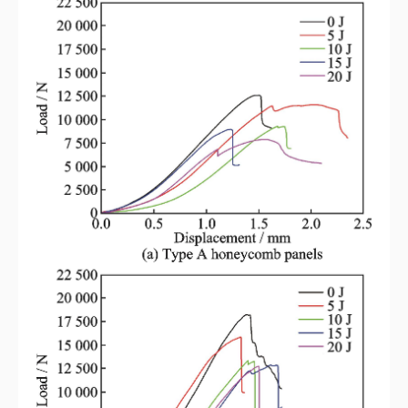
图14
C型试样在5和15 J冲击后CT图像
Fig.14
CT images of type C specimens after impact at 5 and 15 J