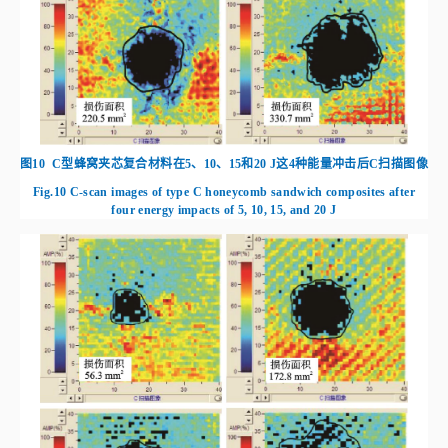
展。相比之下，纯碳纤维面板的夹芯板受到冲击的损伤面积要远大于混杂面
板的夹芯板。此外，层间混杂蜂窝夹芯复合材料在受到高能量冲击时相较于
层内混杂蜂窝夹芯复合材料表现出更大面积的损伤，表明其层间性能较差，
更易出现分层和脱粘情况。
图8
A型蜂窝夹芯复合材料在5、10、15和20 J这4种能量冲击后C扫描图像
Fig.8
C‑scan images of type A honeycomb sandwich composites after four
energy impacts of 5, 10, 15, and 20 J