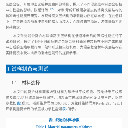
杂层合板，开展冲击试验并观察内部损伤，揭示了不同混杂结构对层合板抗
［
22
］
冲击性能的影响。张超锋
等
对碳/芳纶纤维混杂蒙皮的蜂窝夹层结构的
抗冲击性能展开研究，发现蜂窝夹层结构的承载能力存在临界值：在此值以
下，冲击峰值力随着冲击能的增大而增大；而超过临界值后，冲击峰值力则
保持稳定。
本文针对混杂复合材料蜂窝夹层结构在低速冲击后的压缩性能进行了
试验研究，探讨了4种不同面板的混杂复合材料蜂窝夹芯板在不同冲击能量
冲击后的压缩承载行为、破坏形式和失效机理，为混杂复合材料夹层结构在
实际情况中受冲击后的剩余性能评估提供参考。
1 试样制备与测试
1.1 材料选择
本文中的复合材料面板增强材料为碳纤维平纹织物、芳纶纤维平纹织
物及碳/芳纶纤维混编平纹织物，均为南京玻璃纤维研究设计院生产，织物
参数如
表1
所示。碳纤维牌号为T300‑3K，芳纶纤维牌号为Kevlar29。与E51
环氧树脂复合后的单层板力学性能如
表2
所示。
表1
织物的材料参数
Table 1
Material parameters of fabrics