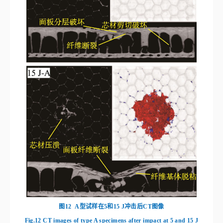
图11
D型蜂窝夹芯复合材料在5、10、15和20 J这4种能量冲击后C扫描图像
Fig.11
C‑scan images of type D honeycomb sandwich composites after four
energy impacts of 5, 10, 15, and 20 J
表4
不同能量冲击损伤面积
Table 4
Impact damage area of different energies
2
损伤面积/m
m
试件
5 J
10 J
15 J
20 J
A型
80.5
151.2
204.8
226.0
B型
98.4
181.6
220.1
230.0
C型
89.8
128.1
220.5
330.7