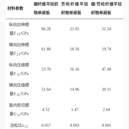
碳纤维平纹织
芳纶纤维平纹
碳/芳纶纤维平纹
材料参数
物单层板
织物单层板
织物单层板
纵向拉伸模
66.28
21.65
51.24
量
E
/GPa
1T
横向拉伸模
61.80
18.56
19.74
量
E
/GPa
2T
纵向压缩模
53.70
16.16
47.94
量
E
/GPa
1C
横向压缩模
51.64
14.96
20.11
量
E
/GPa
2C
面内剪切模
4.52
1.47
2.64
量
G
/GPa
12
泊松比
υ
0.057
0.093
0.091
12