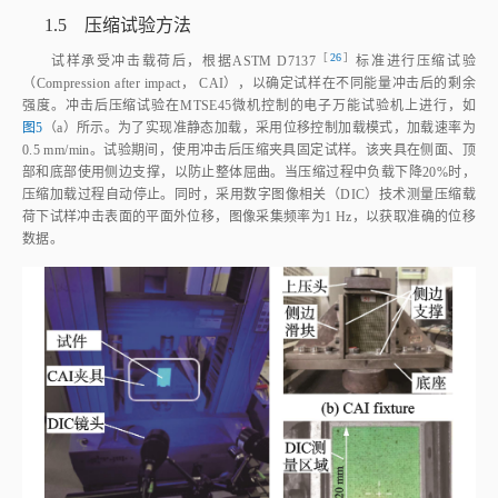
1.5 压缩试验方法
［
26
］
试样承受冲击载荷后，根据ASTM D713
7
标准进行压缩试验
（Compression after impact， CAI），以确定试样在不同能量冲击后的剩余
强度。冲击后压缩试验在MTSE45微机控制的电子万能试验机上进行，如
图5
（a）所示。为了实现准静态加载，采用位移控制加载模式，加载速率为
0.5 mm/min。试验期间，使用冲击后压缩夹具固定试样。该夹具在侧面、顶
部和底部使用侧边支撑，以防止整体屈曲。当压缩过程中负载下降20%时，
压缩加载过程自动停止。同时，采用数字图像相关（DIC）技术测量压缩载
荷下试样冲击表面的平面外位移，图像采集频率为1 Hz，以获取准确的位移
数据。