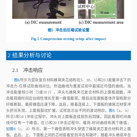
图5
冲击后压缩试验设置
Fig.5
Compression testing setup after impact
2 结果分析与讨论
2.1 冲击响应
图6
所示为混杂复合材料蜂窝夹芯结构在5、10、15和20 J能量冲击下的
冲击力‑位移试验曲线对比，所选曲线为重复试验中最接近均值的曲线。当
冲击能量较小时（5或10 J），冲头与蜂窝夹芯复合材料的上面板接触，冲
击载荷随时间近似线性增长至第一峰值载荷。随后出现面板基体开裂和部分
纤维断裂，载荷峰值迅速下降。此后，随着连接上、下面板的蜂窝芯材受冲
头挤压失效，上面板裂纹扩展，试样显示出不同的波动响应。
图6
（a， b）
所示5和10 J冲击过程中，冲头对上面板造成损伤后回弹，因此载荷时间曲
线中仅有一个峰值。在15和20 J冲击过程中，载荷‑时间曲线有两个峰值，
如
图6
（c， d）所示。第一个峰值表明冲头穿透了蜂窝夹芯复合材料的上面
板。此后，上、下面板之间的芯材接着受到冲击和破坏，随着冲头继续冲击