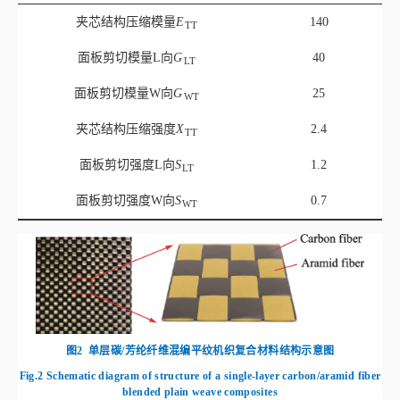
夹芯结构压缩模量
E
140
TT
面板剪切模量L向
G
40
LT
面板剪切模量W向
G
25
WT
夹芯结构压缩强度
X
2.4
TT
面板剪切强度L向
S
1.2
LT
面板剪切强度W向
S
0.7
WT
图2
单层碳/芳纶纤维混编平纹机织复合材料结构示意图
Fig.2
Schematic diagram of structure of a single-layer carbon/aramid fiber
blended plain weave composites