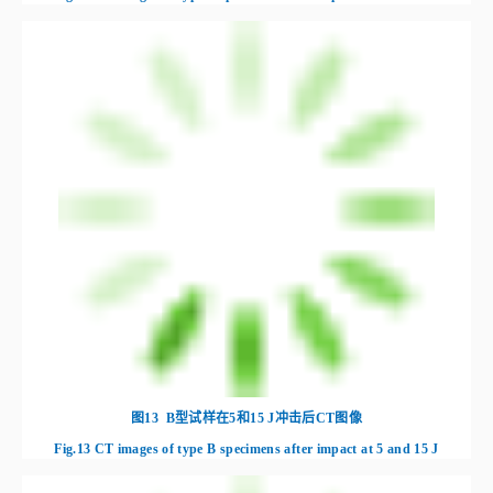
D型
56.3
172.8
385.1
640.1
在不切割实际样品的情况下，Micro‑CT可以检测样品中的内部缺陷，
并根据图像显示试样的每个横截面。
图12
至15显示了分别受到5和15 J能量
冲击的试样CT图像，可以清楚地看到蜂窝夹芯复合材料上面板的冲击损伤
区域。在蜂窝夹芯复合材料中，构成芯材的蜂窝夹芯的主要功能是连接上、
下面板并传递载荷。在上面板受到冲击时，面板中的经纱和纬纱以及蜂窝夹
芯吸收了大部分冲击能量，因此在低冲击能量（5 J）下不会损坏下面板。
然而，当上面板受到更高的冲击能量（15 J）时，冲击损伤区域近似圆形，
且面积略大于冲头横截面积，沿冲头边缘存在环形的基体裂纹。同时芯材在
上面板冲破后被完全压碎。这些结果表明了冲击能量对蜂窝夹芯复合材料损
伤模式的显著影响。