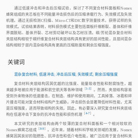
通过低速冲击和冲击后压缩试验，探讨了不同复合材料面板和Nomex
蜂窝组成的夹芯板在不同能量冲击损伤后的压缩承载行为、失效模式及失效
机理。通过无损检测C扫描、Micro‑CT和DIC数字测量技术，获得试样的失
效模式。试验结果表明，材料损伤模式主要包括面板纤维断裂、基体和纤维
界面脱粘、基体开裂、芯材剪切破坏以及芯材压溃。碳/芳纶混杂复合材料
夹层结构相较于碳纤维复合材料夹层结构具有更好的层间性能，且层间混杂
结构相较于层内混杂结构具有更高的压缩刚度和剩余压缩强度。
关键词
混杂复合材料
;
低速冲击
;
冲击后压缩
;
失效模式
;
剩余压缩强度
复合材料夹层结构因其优越的比强度、能量吸收性能和耐腐蚀性，越
［
1‑3
］
来越多地被应用于能源和航空航天等各种领
域
。然而，夹层结构容易
受到外来物体的低速撞击，在制造、维护和使用期间，工具掉落、冰雹和碎
片撞击可能对复合材料结构产生威胁。冲击损伤会显著降低材料性能，尤其
是压缩强度，进而导致结构的失效。因此，有必要深入研究复合材料夹层结
［
4‑7
］
构在低速冲击下复杂的抗冲击性能和损伤机
理
。
本文研究的夹层结构由两个较薄的复合材料面板和一个相对较软的
［
8‑9
］
Nomex蜂窝芯组
成
。近年来，随着材料科学相关领域的发展，Nomex
蜂窝因其良好的阻燃性、抗冲击性和低介电性能，被广泛应用于复合材料夹