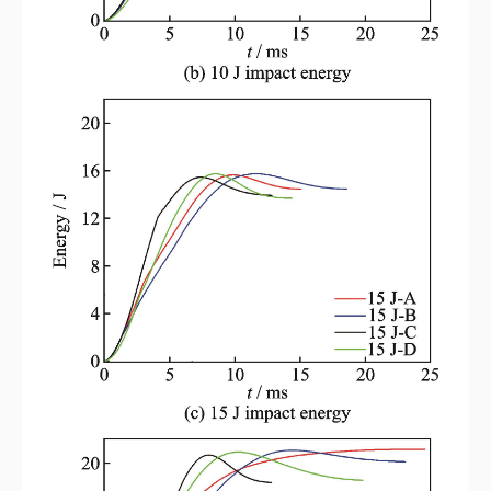
图6
4种冲击能量下的冲击力-时间曲线对比
Fig.6
Comparison of impact force‑time curves under four impact energies
图7
为3种蜂窝夹芯复合材料吸收能量‑时间曲线对比图。在初始阶段，
吸收能量速度相对较低。因为在瞬时冲击载荷下，锤头刚接触到试样时，吸
收能量主要以产生凹坑和厚度方向的变形为主。进入第二阶段，吸收能量随
时间先迅速增加后缓慢增加并且达到最大值，这主要是由于冲头与试样的接
触面积迅速增加导致吸收能量迅速增加。当变形位移达到最大值时，冲头开
始回弹，蜂窝夹芯板释放储存的弹性势能，则吸收能量随时间而缓慢增加，
此时的主要吸能方式为层板内部的不可逆损伤。在第三阶段，曲线基本保持
平直，表明材料的能量吸收过程趋于稳定。