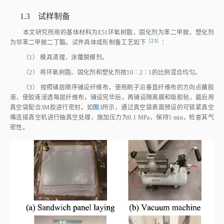
1.3 试样制备
本文研究所用的基体材料为E51环氧树脂，固化剂为苯二甲胺，塑化剂
［
23
］
为邻苯二甲胺二丁酯。试件具体成形制备工艺如
下
：
（1） 模具清理，涂覆脱模剂。
（2） 将环氧树脂、固化剂和塑化剂按10∶2∶1的比例混合均匀。
（3） 按照铺层顺序铺设纤维布，使用刷子沿垂直纤维布的方向点蘸胶
液，使胶液浸透每层纤维布，铺设完毕后，再铺设隔离膜和吸胶毡，最后用
真空袋配合3M胶进行密封。如
图3
所示，通过真空袋表面预设的可锁紧真空
嘴连接真空机进行抽真空处理，施加压力为0.1 MPa，保持5 min，检查其气
密性。