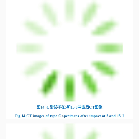
图12
A型试样在5和15 J冲击后CT图像
Fig.12
CT images of type A specimens after impact at 5 and 15 J