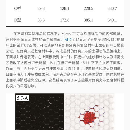
图10
C型蜂窝夹芯复合材料在5、10、15和20 J这4种能量冲击后C扫描图像
Fig.10
C‑scan images of type C honeycomb sandwich composites after
four energy impacts of 5, 10, 15, and 20 J