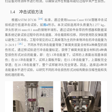
扫设备对待测样件进行检测，以确保试件在制备和裁切过程中未产生损伤。
1.4 冲击试验方法
［
24
］
根据ASTM D713
6
标准，通过使用Instron Ceast 9350落锤冲击试
验机进行低速冲击试验，如
图4
所示。本次试验选用冲头质量为2.277 kg，
冲头形状16 mm±0.1 mm的钢制半球形。通过试验件自带的传感器和数据采
集系统记录试验过程中的冲击速度、冲击载荷和位移，同时使用防反弹装置
以避免二次冲击。工程中常见的以工具掉落为主的外来物冲击的冲击能量为
［
25
］
3~24.9
J
。不同水平的冲击能量导致了蜂窝夹层复合材料4种典型的损
伤形式，通过预试验进行冲击能量标定，获得了蜂窝夹层复合材料的4种典
型损伤形式对应的能量，即：在5 J冲击能量下，试样的上表面出现基体损
伤；在10 J冲击能量下，试样上面板开裂；在15 J冲击能量下，上面板完全
穿透；在20 J冲击能量下，整个试样被冲头完全穿透。因此，选择这4种冲
击能量水平进行试验，以研究不同的冲击损伤形式对结构剩余压缩性能和失
效机理的影响。