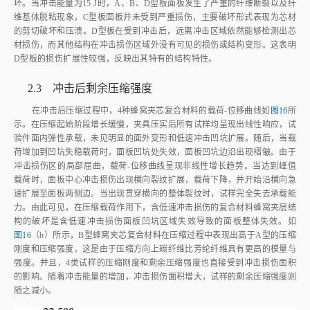
图13
B型试样在5和15 J冲击后CT图像
Fig.13
CT images of type B specimens after impact at 5 and 15 J