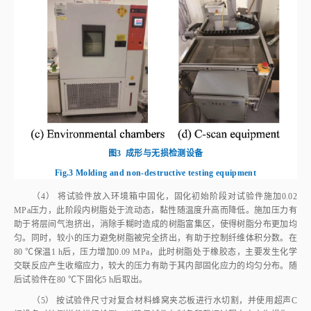
图3
成形与无损检测设备
Fig.3
Molding and non‑destructive testing equipment
（4） 将试验件放入环境箱中固化，固化初始阶段对试验件施加0.02
MPa压力，此阶段内树脂处于流动态，黏性随温度升高而降低。施加压力有
助于将层间气泡挤出，消除手糊时造成的树脂富集区，使得树脂分布更加均
匀。同时，较小的压力避免树脂被完全挤出，有助于控制纤维体积分数。在
80 ℃保温1 h后，压力增加0.09 MPa，此时树脂处于橡胶态，主要发生化学
交联反应产生收缩应力，较大的压力有助于其内部固化应力的均匀分布。随
后试验件在80 ℃下固化5 h后取出。
（5） 按试验件尺寸对复合材料蜂窝夹芯板进行水切割，并使用超声C