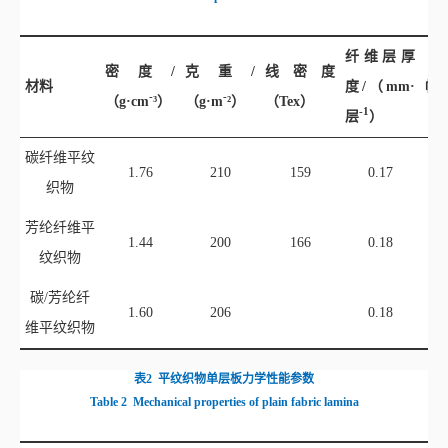
纤维层厚
密度/
克重/
线密度
材料
度/（mm·
幅宽
-
-
（g·c
m
³）
（g·
m
²）
（Tex）
-1
层
）
碳纤维平纹
1.76
210
159
0.17
织物
芳纶纤维平
1.44
200
166
0.18
纹织物
碳/芳纶纤
1.60
206
0.18
维平纹织物
表2
平纹织物单层板力学性能参数
Table 2
Mechanical properties of plain fabric lamina