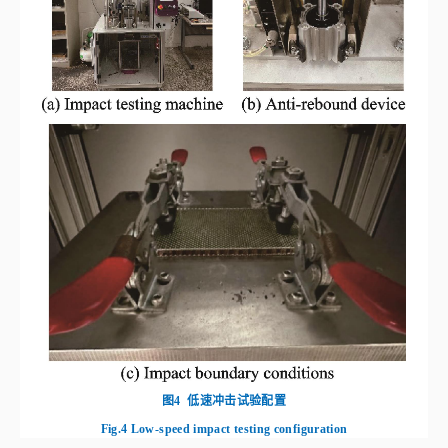
图4
低速冲击试验配置
Fig.4
Low‑speed impact testing configuration