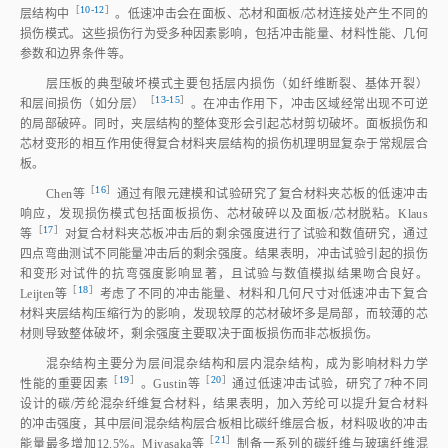
［
10‑12
］
层结构
中
。低速冲击会在面板、芯材和面板/芯材连接处产生不同的
损伤模式。这些损伤行为受多种因素影响，包括冲击能量、材料性能、几何
参数和边界条件等。
层压板的典型破坏模式主要包括层内损伤（如纤维断裂、基体开裂）
［
13‑15
］
和层间损伤（如分层
）
。在冲击作用下，冲击区域经常出现不可逆
的局部破碎。同时，夹层结构的整体变形会引起芯材剪切破坏。面板损伤和
芯材变形的相互作用使得复合材料夹层结构的损伤机理明显复杂于常规层合
板。
［
16
］
Chen
等
通过有限元建模和试验研究了复合材料夹芯板的低速冲击
响应，发现损伤模式包括面板损伤、芯材破碎以及面板/芯材脱粘。Klaus
［
17
］
等
对复合材料夹芯板冲击后的剩余强度进行了试验和数值研究，通过
四点弯曲测试不同能量冲击后的剩余强度。结果表明，冲击试验引起的损伤
和变形对试件的抗弯强度影响显著，且试验与数值模拟结果吻合良好。
［
18
］
Leijten
等
考虑了不同的冲击能量、材料和几何尺寸对低速冲击下复合
材料夹层结构压缩行为的影响，发现较厚的芯材破坏多是局部，而较薄的芯
材则导致整体破坏，剩余强度主要取决于面板损伤而非芯板损伤。
混杂结构主要分为层间混杂结构和层内混杂结构，成为影响材料力学
［
19
］
［
20
］
性能的重要因
素
。Gustin
等
通过低速冲击试验，研究了7种不同
设计的碳/芳纶混杂纤维复合材料，结果表明，加入芳纶可以提升复合材料
的冲击强度，其中层间混杂结构层合板相比碳纤维层合板，材料吸收的冲击
［
21
］
能量最多增加12.5%。Miyasaka
等
制备一系列的碳纤维与玻璃纤维混