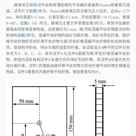
蜂窝夹芯结构试件由两侧薄而硬的平纹编织面板和Nomex纸蜂窝芯组
成。试件尺寸如
图1
所示。Nomex纸蜂窝芯的芯格为正六边形，边长
a
=2.75
mm，纵向高度
h
=5 mm，公差范围±0.2 mm，芳纶纸壁厚
c
=0.15 mm，角度
θ
=60°，如
图1
（d）所示。蜂窝芯主要力学参数如
表3
所示。单侧平纹编织
面板由四层单层板构成，总厚度约为1 mm。碳/芳纶混编平纹织物复合材料
的结构如
图2
所示。混编平纹织物的经纱为碳纤维，纬纱为芳纶纤维。碳纤
维平纹织物和芳纶纤维平纹织物与碳/芳纶纤维混编平纹织物的机织结构相
同，但结构中的经、纬纱为相同类型的纤维。本试验设计4种不同试件分别
命名为A、B、C、D，其中试件A与试件B面板为碳/芳纶纤维混编平纹织
物，即层内混杂结构试件A长度方向为纬纱芳纶纤维，而试件B长度方向为
经纱碳纤维。试件C的面板由碳纤维平纹织物与芳纶纤维平纹织物交错铺设
而成，试件D面板均为碳纤维平纹织物，铺层角度均为0°。