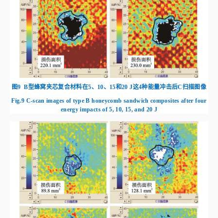
图7
不同冲击能量下的能量吸收-时间曲线对比
Fig.7
Comparison of energy absorption‑time curves under different impact
energies
2.2 冲击损伤形貌
蜂窝夹芯复合材料受低速冲击过程中吸收的能量与试样的损伤程度显
示出很强的相关性。通过超声C扫描技术对受冲击试样进行损伤检测，得到
蜂窝夹芯复合材料的永久凹坑面积，如
图8
至
图11
所示。如
表4
所示，试样
的冲击损伤面积随着冲击能量的增加而增加。损伤区域仅略大于冲头直径，
D型板在远离冲击点的周围区域能够检测到损伤，而其余3种结构未检测到
明显损伤，这表明混杂复合材料蜂窝夹芯结构受冲击后损伤不易大面积扩