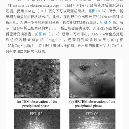
（Transmission electron microscopy， TEM）对FA+SrM热处理后组织进行
观测，使用TEM在［100］取向下可以观测析出相，如
图10
（a）所示，析
出相为典型的β''棒状析出相，此外，在视野中心出现长度约为20 nm的针状
析出相。为进一步开展析出相分析，通过HRTEM进行观测，如
图10
（b）所
示，合金中析出相直径约为3 nm， 析出相密度也较高。对HRTEM图像进行
傅里叶变换确定，如
图10
（c， d）所示，可以得出，Al‑Si‑Cu合金热处理
后组织内既含有β''相（Mg
Si），还观测到较多较大尺寸的Q'相
2
（Al
Cu
Mg
Si
），Q'相尺寸普遍大于β''相，析出相的形成使Al‑Si‑Cu合金
5
2
8
6
具有更加显著的强化效果。