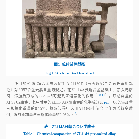
图1
拉伸试棒型壳
Fig.1
Stretched test bar shell
使用的Al‑Si‑Cu合金参照MIL‑A‑21180D《高强度铝合金铸件军用规
范》对A357合金元素含量的规定，在ZL114A预熔合金基础上，加入电解
［
10‑11
］
铜，添加后形成的CuAl
相可起到固溶强化的作
用
，形成典型的
2
Al‑Si‑Cu合金。其中使用的ZL114A预熔合金的化学成分见
表1
，Cu的添加量
占总熔化重量的0.15%，熔炼过程中选用Al‑10Sr中间合金作为长效变质
［
12
］
剂，Sr的添加量占总熔化质量的0.03
%
。
表1
ZL114A预熔合金化学成分
Table 1
Chemical composition of ZL114A pre‑melted alloy