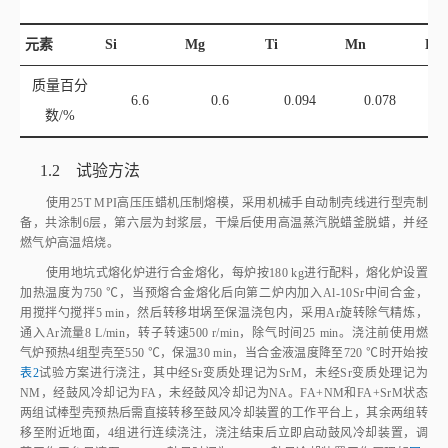
元素
Si
Mg
Ti
Mn
Fe
质量百分
6.6
0.6
0.094
0.078
数/%
1.2 试验方法
使用25T MPI高压压蜡机压制熔模，采用机械手自动制壳线进行型壳制
备，共涂制6层，第六层为封浆层，干燥后使用高温蒸汽脱蜡釜脱蜡，并经
燃气炉高温焙烧。
使用地坑式熔化炉进行合金熔化，每炉按180 kg进行配料，熔化炉设置
加热温度为750 ℃，当预熔合金熔化后向第二炉内加入Al‑10Sr中间合金，
用搅拌勺搅拌5 min，然后转移坩埚至保温浇包内，采用Ar旋转除气精炼，
通入Ar流量8 L/min，转子转速500 r/min，除气时间25 min。浇注前使用燃
气炉预热4组型壳至550 ℃，保温30 min，当合金液温度降至720 ℃时开始按
表2
试验方案进行浇注，其中经Sr变质处理记为SrM，未经Sr变质处理记为
NM，经鼓风冷却记为FA，未经鼓风冷却记为NA。FA+NM和FA+SrM状态
两组试棒型壳预热后需直接转移至鼓风冷却装置的工作平台上，其余两组转
移至附近地面，4组进行连续浇注，浇注结束后立即启动鼓风冷却装置，调