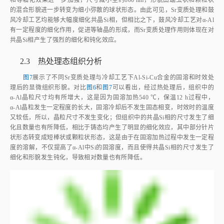
的混合形貌进一步转变为细小弥散的球状形态。由此可见，Sr变质处理和鼓
风冷却工艺均能够大幅度细化共晶Si相，但相比之下，鼓风冷却工艺对α‑Al
有一定程度的细化作用，促进等轴晶的形成，而Sr变质处理作用则体现在对
共晶Si相产生了强烈的细化和钝化效应。
2.3 热处理态组织分析
图7
展示了不同Sr变质处理与冷却工艺下Al‑Si‑Cu合金的固溶和时效处
理后的显微组织形貌。对比
图6
和
图7
可以看出，经过热处理后，组织中的
α‑Al晶粒尺寸均有所增大，这是因为固溶加热540 ℃，保温12 h过程中，
α‑Al晶粒发生一定程度的长大，固溶冷却后不发生固态相变，时效时的温度
又较低，所以，晶粒尺寸不发生变化；但组织中的共晶Si相的尺寸发生了细
化且数量也有所降低，相比于铸态均产生了明显的细化效应，其中部分针片
状形态转变成短棒状或颗粒状形态，这是由于在固溶加热过程中发生一定程
度的溶解，不仅提高了α‑Al中Si的固溶度，而且使得共晶Si相的尺寸发生了
细化和形貌发生钝化，导致相对数量也有所降低。