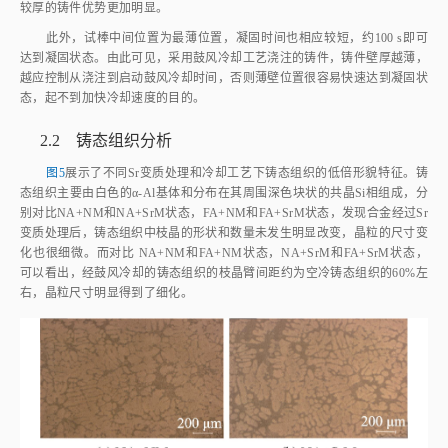
较厚的铸件优势更加明显。
此外，试棒中间位置为最薄位置，凝固时间也相应较短，约100 s即可
达到凝固状态。由此可见，采用鼓风冷却工艺浇注的铸件，铸件壁厚越薄，
越应控制从浇注到启动鼓风冷却时间，否则薄壁位置很容易快速达到凝固状
态，起不到加快冷却速度的目的。
2.2 铸态组织分析
图5
展示了不同Sr变质处理和冷却工艺下铸态组织的低倍形貌特征。铸
态组织主要由白色的α‑Al基体和分布在其周围深色块状的共晶Si相组成，分
别对比NA+NM和NA+SrM状态，FA+NM和FA+SrM状态，发现合金经过Sr
变质处理后，铸态组织中枝晶的形状和数量未发生明显改变，晶粒的尺寸变
化也很细微。而对比 NA+NM和FA+NM状态，NA+SrM和FA+SrM状态，
可以看出，经鼓风冷却的铸态组织的枝晶臂间距约为空冷铸态组织的60%左
右，晶粒尺寸明显得到了细化。