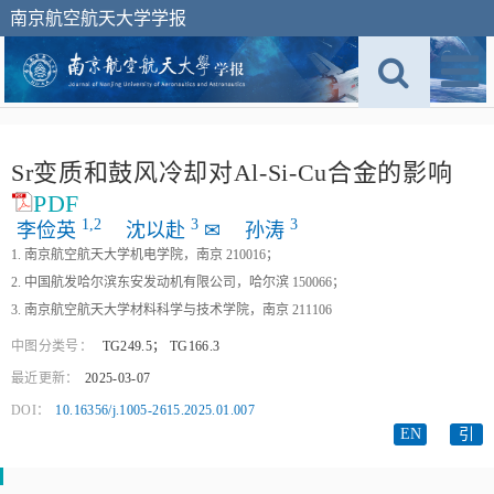
南京航空航天大学学报
Sr变质和鼓风冷却对Al‑Si‑Cu合金的影响
PDF
1,
2
3
3
李俭英
沈以赴
✉
孙涛
1. 南京航空航天大学机电学院，南京 210016；
2. 中国航发哈尔滨东安发动机有限公司，哈尔滨 150066；
3. 南京航空航天大学材料科学与技术学院，南京 211106
中图分类号：
TG249.5
；
TG166.3
最近更新：
2025-03-07
DOI：
10.16356/j.1005-2615.2025.01.007
EN
引