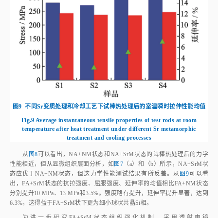
图9
不同Sr变质处理和冷却工艺下试棒热处理后的室温瞬时拉伸性能均值
Fig.9
Average instantaneous tensile properties of test rods at room
temperature after heat treatment under different Sr metamorphic
treatment and cooling processes
从
图8
可以看出，NA+NM状态和NA+SrM状态的试棒热处理后的力学
性能相近，但从显微组织层面分析，如
图7
（a）和（b）所示，NA+SrM状
态应优于NA+NM状态，但这力学性能测试结果有所反差。从
图9
可以看
出，FA+SrM状态的抗拉强度、屈服强度、延伸率的均值相比FA+NM状态
分别提升10 MPa、13 MPa和3.5%。强度略有提升，延伸率提升显著，达到
6.3%，这得益于FA+SrM状下更为细小球状共晶Si相。
为进一步研究FA+SrM状态组织强化机制，采用透射电镜