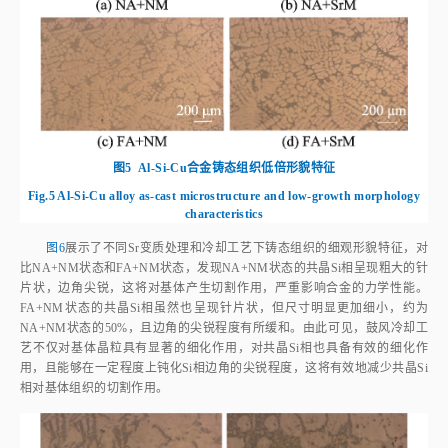
图5
Al‑Si‑Cu合金铸态组织低倍形貌特征
Fig.5
Al‑Si‑Cu alloy as‑cast microstructure and low-growth morphology
characteristics
图6
展示了不同Sr变质处理和冷却工艺下铸态组织的细观形貌特征，对
比NA+NM状态和FA+NM状态，发现NA+NM状态的共晶Si相呈现粗大的针
片状，边角尖锐，这将对基体产生切割作用，严重影响合金的力学性能。
FA+NM状态的共晶Si相虽然也呈现针片状，但尺寸明显更加细小，约为
NA+NM状态的50%，且边角的尖锐程度有所缓和。由此可见，鼓风冷却工
艺不仅对基体晶粒具有显著的细化作用，对共晶Si相也具备有效的细化作
用，且能够在一定程度上钝化Si相边角的尖锐程度，这将有效地减少共晶Si
相对基体组织的切割作用。