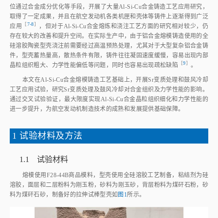
位通过合金成分优化等手段，开展了大量Al‑Si‑Cu合金铸造工艺应用研究，
取得了一定成果，并且在航空发动机各类机匣和壳体等铸件上逐渐得到广泛
［
7‑8
］
应
用
，但对于Al‑Si‑Cu合金熔炼和浇注工艺方面的研究相对较少，仍
存在较大的改善和提升空间。在实际生产中，由于铝合金熔模铸造使用的全
硅溶胶陶瓷型壳浇注前需要经过高温预热处理，尤其对于大型复杂铝合金铸
件，型壳蓄热量高，散热条件有限，铸件往往凝固速度缓慢，容易出现内部
［
9
］
晶粒组织粗大、力学性能偏低等问题，同时也容易出现疏松缺
陷
。
本文在Al‑Si‑Cu合金熔模铸造工艺基础上，开展Sr变质处理和鼓风冷却
工艺应用试验，研究Sr变质处理及鼓风冷却对合金组织及力学性能的影响。
通过交叉试验验证，最大限度实现Al‑Si‑Cu合金晶粒组织细化和力学性能的
进一步提升，为航空发动机制造技术的成熟和发展提供基础保障。
1 试验材料及方法
1.1 试验材料
熔模使用F28‑44B商品模料，型壳使用全硅溶胶工艺制备，粘结剂为硅
溶胶，面层和二层粉料为刚玉粉，砂料为刚玉砂，背层粉料为煤矸石粉，砂
料为煤矸石砂，制备好的拉伸试棒型壳如
图1
所示。