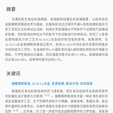
摘要
为满足航空发动机高精度、高强度和轻量化的发展需要，以现有铝合
金熔模精密铸造技术为基础，在熔炼和浇注过程中开展Sr变质处理和鼓风冷
却工艺的交叉应用对比试验，利用光学显微镜对不同条件下试棒进行显微组
织观察，同时使用拉伸机对不同条件下的试棒进行拉伸测试，研究了Sr变质
处理和鼓风冷却工艺对Al‑Si‑Cu合金组织和性能的影响。结果表明，在
Al‑Si‑Cu合金熔模精密铸造过程中，采用Al‑10Sr中间合金作变质剂和鼓风
冷却的组合工艺时，合金组织中α‑Al晶粒和共晶Si相的细化和钝化作用最为
明显，力学性能指标也最高，抗拉强度均值可达到313 MPa，屈服强度均值
可达到246 MPa，延伸率均值可达到6.9%。
关键词
熔模精密铸造
;
Al‑Si‑Cu合金
;
变质处理
;
鼓风冷却
;
抗拉强度
随着航空发动机制造技术的飞速发展，航空发动机和传动系统零部件
［
1‑2
］
的轻量化设计需求与日俱
增
。熔模精密铸造技术是一种近净形成形的
液态金属成形工艺，生产的铸件具有尺寸精确、棱角清晰、表面光滑、接近
零件最终形状等特点，在铸件表面光洁度和尺寸精度等方面具有得天独厚的
［
3‑6
］
优
势
。近年来，为了进一步提升铝合金精密铸件的力学性能，多家单