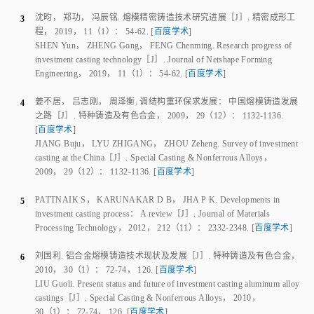
沈昀
，
郑功
，
冯辰铭
.
熔模精密铸造技术研究进展
［J］.
精密成形工
3
程
，
2019
，
11
（
1
）：
54
‑
62
.
[
百度学术
]
SHEN Yun
，
ZHENG Gong
，
FENG Chenming
.
Research progress of
investment casting technology
［J］.
Journal of Netshape Forming
Engineering
，
2019
，
11
（
1
）：
54
‑
62
.
[
百度学术
]
姜不居
，
吕志刚
，
周泽衡
.
调结构重环保求发展： 中国熔模铸造发展
4
之路
［J］.
特种铸造及有色合金
，
2009
，
29
（
12
）：
1132
‑
1136
.
[
百度学术
]
JIANG Buju
，
LYU ZHIGANG
，
ZHOU Zeheng
.
Survey of investment
casting at the China
［J］.
Special Casting & Nonferrous Alloys
，
2009
，
29
（
12
）：
1132
‑
1136
.
[
百度学术
]
PATTNAIK S
，
KARUNAKAR D B
，
JHA P K
.
Developments in
5
investment casting process： A review
［J］.
Journal of Materials
Processing Technology
，
2012
，
212
（
11
）：
2332
‑
2348
.
[
百度学术
]
刘国利
.
铝合金熔模铸造技术现状及发展
［J］.
特种铸造及有色合金
，
6
2010
，
30
（
1
）：
72
‑
74， 126
.
[
百度学术
]
LIU Guoli
.
Present status and future of investment casting aluminum alloy
castings
［J］.
Special Casting & Nonferrous Alloys
，
2010
，
30
（
1
）：
72
‑
74， 126
.
[
百度学术
]