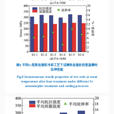
图8
不同Sr变质处理和冷却工艺下试棒热处理后的室温瞬时
拉伸性能
Fig.8
Instantaneous tensile properties of test rods at room
temperature after heat treatment under different Sr
metamorphic treatment and cooling processes