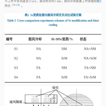
节工作平台风速至15 m/s，鼓风时间为5 min，鼓风冷却装置工作原理如
图2
［
13‑14
］
所
示
。
表2
Sr变质处理与鼓风冷却交叉对比试验方案
Table 2
Cross‑comparison experiment schemes of Sr modification and blast
cooling
编号
鼓风冷却
Al‑10Sr变质/%
状态
S1
NA
NM
NA+NM
S2
NA
SrM
NA+SrM
S3
FA
NM
FA+NM
S4
FA
SrM
FA+SrM