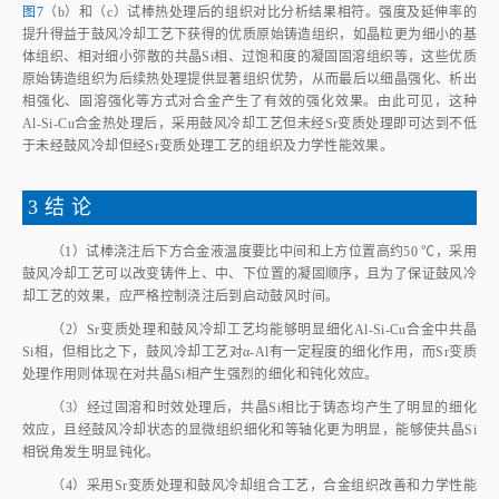
图7
（b）和（c）试棒热处理后的组织对比分析结果相符。强度及延伸率的
提升得益于鼓风冷却工艺下获得的优质原始铸造组织，如晶粒更为细小的基
体组织、相对细小弥散的共晶Si相、过饱和度的凝固固溶组织等，这些优质
原始铸造组织为后续热处理提供显著组织优势，从而最后以细晶强化、析出
相强化、固溶强化等方式对合金产生了有效的强化效果。由此可见，这种
Al‑Si‑Cu合金热处理后，采用鼓风冷却工艺但未经Sr变质处理即可达到不低
于未经鼓风冷却但经Sr变质处理工艺的组织及力学性能效果。
3 结 论
（1）试棒浇注后下方合金液温度要比中间和上方位置高约50 ℃，采用
鼓风冷却工艺可以改变铸件上、中、下位置的凝固顺序，且为了保证鼓风冷
却工艺的效果，应严格控制浇注后到启动鼓风时间。
（2）Sr变质处理和鼓风冷却工艺均能够明显细化Al‑Si‑Cu合金中共晶
Si相，但相比之下，鼓风冷却工艺对α‑Al有一定程度的细化作用，而Sr变质
处理作用则体现在对共晶Si相产生强烈的细化和钝化效应。
（3）经过固溶和时效处理后，共晶Si相比于铸态均产生了明显的细化
效应，且经鼓风冷却状态的显微组织细化和等轴化更为明显，能够使共晶Si
相锐角发生明显钝化。
（4）采用Sr变质处理和鼓风冷却组合工艺，合金组织改善和力学性能