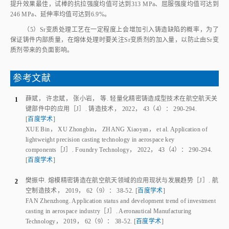
提升效果最佳，试棒的抗拉强度均值可达到313 MPa、屈服强度均值可达到
246 MPa、延伸率均值可达到6.9%。
（5）Sr变质处理工艺在一定程度上会增加引入铸造缺陷的概率，为了
保证铸件内部质量，在熔体处理时要关注Sr变质剂的加入量，以防止由Sr变
质剂带来的负面影响。
参考文献
薛斌
，
许忠斌
，
张小岩
，
等
.
轻量化精密铸造成型技术在航空航天关
1
键部件中的应用
［J］.
铸造技术
，
2022
，
43
（
4
）：
290
‑
294
.
[
百度学术
]
XUE Bin
，
XU Zhongbin
，
ZHANG Xiaoyan
，
et al
.
Application of
lightweight precision casting technology in aerospace key
components
［J］.
Foundry Technology
，
2022
，
43
（
4
）：
290
‑
294
.
[
百度学术
]
樊振中
.
熔模精密铸造在航空航天领域的应用现状与发展趋势
［J］.
航
2
空制造技术
，
2019
，
62
（
9
）：
38
‑
52
.
[
百度学术
]
FAN Zhenzhong
.
Application status and development trend of investment
casting in aerospace industry
［J］.
Aeronautical Manufacturing
Technology
，
2019
，
62
（
9
）：
38
‑
52
.
[
百度学术
]