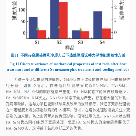
图11
不同Sr变质处理和冷却方式下热处理后试棒力学性能离散性方差
Fig.11
Discrete variance of mechanical properties of test rods after heat
treatment under different Sr metamorphic treatment and cooling methods
为进一步证实推测的准确性，对4种状态下试棒的拉伸断口扫描形貌进
行分析，如
图12
所示。拉伸断口检测结果均以FA+NM、FA+SrM、
NA+NM、NA+SrM的顺序逐渐严重化，FA+NM状态下的显微缺陷最少，
FA+SrM和NA+NM次之，NA+SrM状态下最为严重，存在着大量的针孔、
孔洞等缺陷，这与力学性能测试结果反映出的规律相符，验证了变质处理会
在一定程度上增加铸造缺陷的引入概率。所以，在熔体处理阶段要关注Sr变
质剂的加入量，防止由其带来的负面影响。值得注意的是，NA+SrM状态和
FA+SrM状态同样经历了变质处理，但是FA+SrM状态的冶金质量要优于
NA+SrM状态，这得益于鼓风冷却工艺的优势。