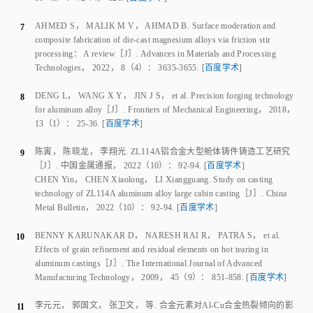
AHMED S
，
MALIK M V
，
AHMAD B
.
Surface moderation and
7
composite fabrication of die‑cast magnesium alloys via friction stir
processing： A review
［J］.
Advances in Materials and Processing
Technologies
，
2022
，
8
（
4
）：
3635
‑
3655
.
[
百度学术
]
DENG L
，
WANG X Y
，
JIN J S
，
et al
.
Precision forging technology
8
for aluminum alloy
［J］.
Frontiers of Mechanical Engineering
，
2018
，
13
（
1
）：
25
‑
36
.
[
百度学术
]
陈寅
，
陈晓龙
，
李翔光
.
ZL114A铝合金大型舱体铸件铸造工艺研究
9
［J］.
中国金属通报
，
2022
（
10
）：
92
‑
94
.
[
百度学术
]
CHEN Yin
，
CHEN Xiaolong
，
LI Xiangguang
.
Study on casting
technology of ZL114A aluminum alloy large cabin casting
［J］.
China
Metal Bulletin
，
2022
（
10
）：
92
‑
94
.
[
百度学术
]
BENNY KARUNAKAR D
，
NARESH RAI R
，
PATRA S
，
et al
.
10
Effects of grain refinement and residual elements on hot tearing in
aluminum castings
［J］.
The International Journal of Advanced
Manufacturing Technology
，
2009
，
45
（
9
）：
851
‑
858
.
[
百度学术
]
李元元
，
郭国文
，
张卫文
，
等
.
合金元素对Al‑Cu合金热裂倾向的影
11