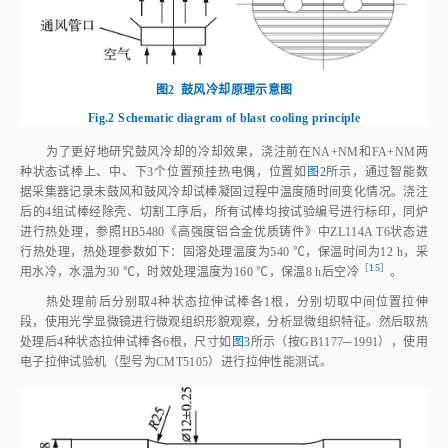
图2
鼓风冷却原理示意图
Fig.2
Schematic diagram of blast cooling principle
为了更好地研究鼓风冷却的冷却效果，浇注前在NA+NM和FA+NM两
种状态试棒上、中、下3个位置预挂热电偶，位置如
图2
所示，通过智能数
据采集器记录未鼓风和鼓风冷却试棒凝固过程中温度随时间变化情况。浇注
后的4组试棒经除壳、切割工序后，所有试棒均按试验编号进行标印，同炉
进行热处理，参照HB5480《高强度铝合金优质铸件》中ZL114A T6状态进
行热处理，热处理参数如下：固溶处理温度为540 ℃，保温时间为12 h，采
［
15
］
用水冷，水温为30 ℃，时效处理温度为160 ℃，保温8 h后空
冷
。
热处理前后分别取4种状态拉伸试棒各1根，分别切取中间位置拉伸
段，使用光学显微镜进行微观组织形貌观察，分析显微组织特征。然后取热
处理后4种状态拉伸试棒各6根，尺寸如
图3
所示（按GB1177─1991），使用
电子拉伸试验机（型号为CMT5105）进行拉伸性能测试。