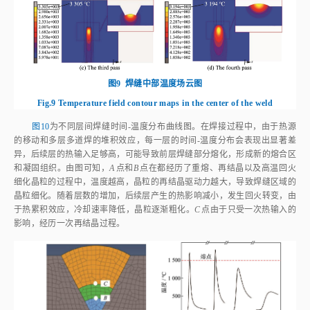
图9
焊缝中部温度场云图
Fig.9
Temperature field contour maps in the center of the weld
图10
为不同层间焊缝时间‑温度分布曲线图。在焊接过程中，由于热源
的移动和多层多道焊的堆积效应，每一层的时间‑温度分布会表现出显著差
异，后续层的热输入足够高，可能导致前层焊缝部分熔化，形成新的熔合区
和凝固组织。由图可知，
A
点和
B
点在都经历了重熔、再结晶以及高温回火
细化晶粒的过程中，温度越高，晶粒的再结晶驱动力越大，导致焊缝区域的
晶粒细化。随着层数的增加，后续层产生的热影响减小，发生回火转变，由
于热累积效应，冷却速率降低，晶粒逐渐粗化。
C
点由于只受一次热输入的
影响，经历一次再结晶过程。