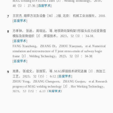
study on mechanical properties between deep penetration welding and
MAG welding of P355NL1 steel
［J］.
Welding Technology
，
2019
，
48
（
5
）：
27
-
30
.
[
百度学术
]
王宗杰
.
熔焊方法及设备
［M］.
2版
.
北京
：
机械工业出版社
，
2016
.
7
[
百度学术
]
方孝钟
，
张迪
，
周晓远
，
等
.
地铁转向架构架T形接头应力应变数值
8
模拟及显微组织
［J］.
焊接技术
，
2023
，
52
（
3
）：
34
-
38
.
[
百度学术
]
FANG Xiaozhong
，
ZHANG Di
，
ZHOU Xiaoyuan
，
et al
.
Numerical
simulation and microstructure of T joint stress-strain of subway bogie
frame
［J］.
Welding Technology
，
2023
，
52
（
3
）：
34
-
38
.
[
百度学术
]
周勇
，
张成文
，
张国军
，
等
.
MAG焊接技术研究进展
［J］.
热加工
9
工艺
，
2023
，
52
（
15
）：
6
-
12
.
[
百度学术
]
ZHOU Yong
，
ZHANG Chengwen
，
ZHANG Guojun
，
et al
.
Research
progress of MAG welding technology
［J］.
Hot Working Technology
，
2023
，
52
（
15
）：
6
-
12
.
[
百度学术
]
温子缘
，
雷振
，
徐富家
，
等
.
高功率激光-MAG复合焊接成形稳定性
10