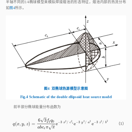
半轴不同的1/4椭球模型来模拟焊接熔池的形态特征，熔池内部的热流分布
如
图4
所示。
图4
双椭球热源模型示意图
Fig.4
Schematic of the double ellipsoid heat source model
前半部分椭球能量分布函数为
–
√
6
3
f
q
2
0
f
2
2
2
2
2
−
3
/
−
3
/
−
3
/
x
c
y
a
z
b
(
,
,
)
=
e
e
e
q
(
x
,
y
,
z
)
=
6
3
f
f
q
0
a
b
c
r
π
π
e
-
3
x
2
/
c
r
2
e
-
3
y
2
/
a
2
e
-
3
z
2
/
b
2
（1）
r
q
x
y
z
−
−
√
a
b
c
π
π
r