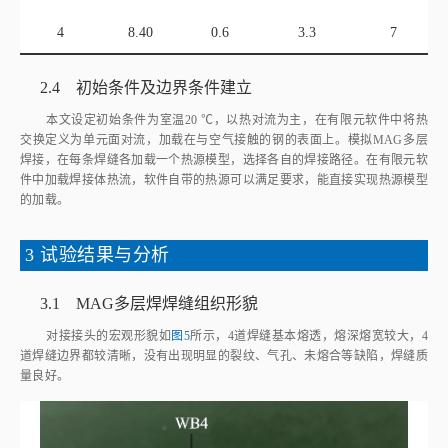
4
8.40
0.6
3.3
7
2.4 初始条件及边界条件建立
本文设定初始条件为室温20 ℃，以热对流为主，在有限元软件中将热
交换定义为单元面对流，加载在与空气接触的钢的表面上。模拟MAG多层
焊接，在每条焊缝各加载一个热源模型，选择各自的焊接路径。在有限元软
件中加载焊接体热流，软件自带的热源可以满足要求，能直接实现热源模型
的加载。
3 试验结果与分析
3.1 MAG多层焊焊缝组织形貌
对接接头的宏观形貌如
图5
所示，4道焊缝基本熔透，熔深熔宽较大，4
道焊缝边界都较清晰，没有出现明显的裂纹、气孔、未熔合等缺陷，焊缝质
量良好。