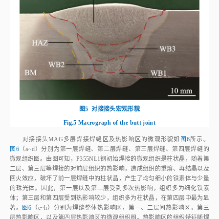
图5
对接接头宏观形貌
Fig.5
Macrograph of the butt joint
对接接头MAG多层焊接焊缝区及热影响区的微观形貌如
图6
所示。
图6
（a~d）分别为第一层焊缝、第二层焊缝、第三层焊缝、第四层焊缝的
微观组织图。由图可知，P355NL1钢初始焊接的微观组织是柱状晶，随着第
二层、第三层等焊接的对前层组织的热影响，造成组织的重熔、再结晶以及
回火效应，破坏了前一层焊缝中的柱状晶，产生了均匀细小的铁素体与少量
的珠光体。因此，第一层以及第二层受到多次热影响，组织多为细化铁素
体；第三层和第四层受到热影响较少，组织多为柱状晶，在第四层中最为显
著。
图6
（e~h）分别为焊缝整体热影响区，第一、二层间热影响区，第三
层热影响区，以及第四层热影响区的微观组织图。热影响区的组织特征随焊