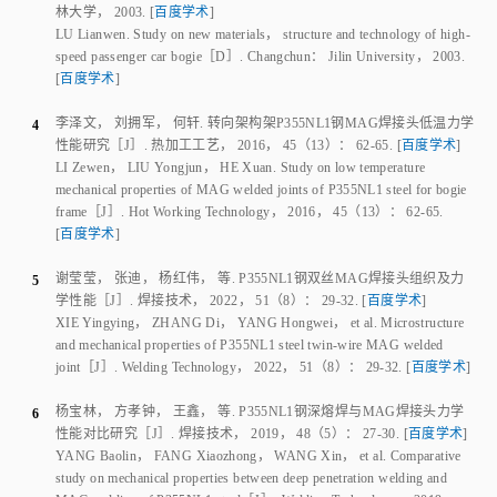
逯连文
.
高速客车转向架新型材料、结构及工艺研究
［D］.
长春
：
吉
3
林大学
，
2003
.
[
百度学术
]
LU Lianwen
.
Study on new materials， structure and technology of high-
speed passenger car bogie
［D］.
Changchun
：
Jilin University
，
2003
.
[
百度学术
]
李泽文
，
刘拥军
，
何轩
.
转向架构架P355NL1钢MAG焊接头低温力学
4
性能研究
［J］.
热加工工艺
，
2016
，
45
（
13
）：
62
-
65
.
[
百度学术
]
LI Zewen
，
LIU Yongjun
，
HE Xuan
.
Study on low temperature
mechanical properties of MAG welded joints of P355NL1 steel for bogie
frame
［J］.
Hot Working Technology
，
2016
，
45
（
13
）：
62
-
65
.
[
百度学术
]
谢莹莹
，
张迪
，
杨红伟
，
等
.
P355NL1钢双丝MAG焊接头组织及力
5
学性能
［J］.
焊接技术
，
2022
，
51
（
8
）：
29
-
32
.
[
百度学术
]
XIE Yingying
，
ZHANG Di
，
YANG Hongwei
，
et al
.
Microstructure
and mechanical properties of P355NL1 steel twin-wire MAG welded
joint
［J］.
Welding Technology
，
2022
，
51
（
8
）：
29
-
32
.
[
百度学术
]
杨宝林
，
方孝钟
，
王鑫
，
等
.
P355NL1钢深熔焊与MAG焊接头力学
6
性能对比研究
［J］.
焊接技术
，
2019
，
48
（
5
）：
27
-
30
.
[
百度学术
]
YANG Baolin
，
FANG Xiaozhong
，
WANG Xin
，
et al
.
Comparative