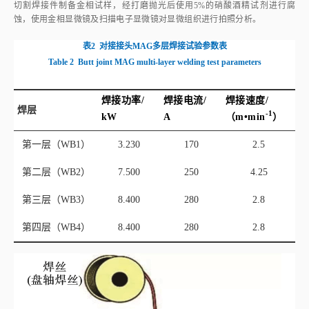
切割焊接件制备金相试样，经打磨抛光后使用5%的硝酸酒精试剂进行腐
蚀，使用金相显微镜及扫描电子显微镜对显微组织进行拍照分析。
表2
对接接头MAG多层焊接试验参数表
Table 2
Butt joint MAG multi‑layer welding test parameters
焊接功率/
焊接电流/
焊接速度/
焊层
-1
kW
A
（m•mi
n
）
第一层（WB1）
3.230
170
2.5
第二层（WB2）
7.500
250
4.25
第三层（WB3）
8.400
280
2.8
第四层（WB4）
8.400
280
2.8