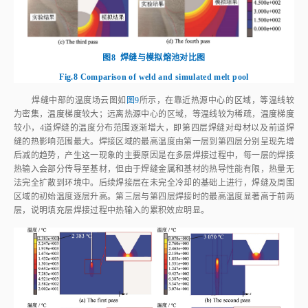
图8
焊缝与模拟熔池对比图
Fig.8
Comparison of weld and simulated melt pool
焊缝中部的温度场云图如
图9
所示，在靠近热源中心的区域，等温线较
为密集，温度梯度较大；远离热源中心的区域，等温线较为稀疏，温度梯度
较小，4道焊缝的温度分布范围逐渐增大，即第四层焊缝对母材以及前道焊
缝的热影响范围最大。焊接区域的最高温度由第一层到第四层分别呈现先增
后减的趋势，产生这一现象的主要原因是在多层焊接过程中，每一层的焊接
热输入会部分传导至基材，但由于焊缝金属和基材的热导性能有限，热量无
法完全扩散到环境中。后续焊接层在未完全冷却的基础上进行，焊缝及周围
区域的初始温度逐层升高。第三层与第四层焊接时的最高温度显著高于前两
层，说明填充层焊接过程中热输入的累积效应明显。