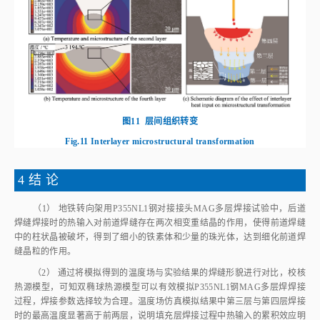
图11
层间组织转变
Fig.11
Interlayer microstructural transformation
4 结 论
（1） 地铁转向架用P355NL1钢对接接头MAG多层焊接试验中，后道
焊缝焊接时的热输入对前道焊缝存在两次相变重结晶的作用，使得前道焊缝
中的柱状晶被破坏，得到了细小的铁素体和少量的珠光体，达到细化前道焊
缝晶粒的作用。
（2） 通过将模拟得到的温度场与实验结果的焊缝形貌进行对比，校核
热源模型，可知双椭球热源模型可以有效模拟P355NL1钢MAG多层焊焊接