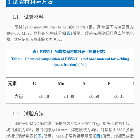
1 试验材料与方法
1.1 试验材料
母材为100 mm×100 mm×14 mm的P355NL1钢，其常温下抗拉强度为
490~630 MPa，材料的化学成分如
表1
所示。焊前先用砂纸打磨去除氧化
物，然后使用丙酮清除表面油污。
表1
P355NL1钢焊接母材成分表（质量分数）
Table 1
Chemical composition of P355NL1 steel base material for welding
(mass fraction)
(
%
)
元素
C
Mn
Si
P
S
含量
≤0.18
≤1.30
≤0.50
≤0.01
≤
1.2 试验方法
试验采用MAG多层焊，保护气为80%Ar+20%CO
，接头形式为对接，
2
坡口角度为60°，坡口间隙为1.0 mm，焊道层次为4层，对接接头MAG多层
焊接试验参数表如
表2
所示，MAG多层焊接示意图如
图1
所示。焊接完成后