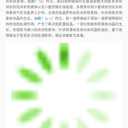
共析铁素体。由
图7
（d）所示，第四层焊缝组织主要是由粗大的板条状和
块状的先共析铁素体以及少量的珠光体组成，多数条状和少量块状的先共析
铁素体于柱状晶界上分布，沿奥氏体晶界析出先共析铁素体，针状和条状铁
素体向晶内生长。由
图7
（a~c）所示，前一道焊缝由于受后一道焊缝焊接时
的附加热处理作用，产生了两次相变重结晶，一部分侧板条铁素体向晶内生
长，形成较为细小的块状铁素体、针状铁素体及珠光体的晶粒组织，最下层
焊缝由于受到多次热处理影响，细化效果更为显著。