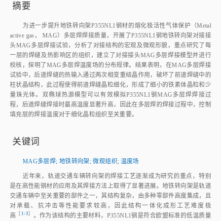
摘要
为进一步提升地铁转向架P355NL1钢材的熔化极活性气体保护（Metal
active gas， MAG）多层焊焊接质量，开展了P355NL1钢地铁转向架对接接
头MAG多层焊接试验，分析了对接结构的宏观及微观形貌，重点研究了每
一层的焊缝及热影响区的组织，建立了对接接头MAG多层焊接模型并进行
校核，探明了MAG多层焊温度场的分布规律。结果表明，在MAG多层焊接
试验中，后道焊缝的热输入通过两次相变重结晶作用，破坏了前道焊缝中的
柱状晶结构，此过程使得前道焊缝晶粒细化，形成了细小的铁素体晶粒和少
量珠光体。双椭球热源模型可以有效模拟P355NL1钢MAG多层焊焊接过
程，后道焊缝焊接时最高温度显著升高，因此在多层焊的焊接过程中，控制
填充层的焊接温度对于细化晶粒组织至关重要。
关键词
MAG多层焊
;
地铁转向架
;
微观组织
;
温度场
近年来，轨道交通车辆转向架的焊接工艺逐渐成为研究的重点，特别
是在高性能钢材的应用及其焊接方法上取得了显著进展。地铁转向架是轨道
交通车辆中至关重要的部件之一，其结构复杂，由多种零部件高度集成，且
对承载、抗冲击等性能要求较高，因此结构一体化成形工艺难度极
［
1‑3
］
高
。作为该结构的主要材料，P355NL1钢是符合欧盟标准的低温质量