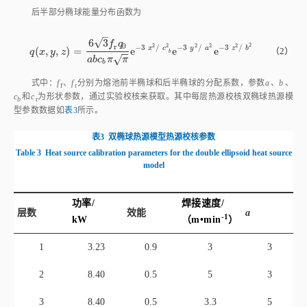
后半部分椭球能量分布函数为
–
√
6
3
f
q
2
0
r
2
2
2
2
2
−
3
/
−
3
/
−
3
/
x
c
y
a
z
b
(
,
,
)
=
e
e
e
q
(
x
,
y
,
z
)
=
6
3
f
r
q
0
a
b
c
b
π
π
e
-
3
x
2
/
c
b
2
e
-
3
y
2
/
a
2
e
-
3
z
2
/
b
2
（2）
q
x
y
z
−
−
b
√
a
b
c
π
π
b
式中：
f
、
f
分别为熔池前半椭球和后半椭球的分配系数，参数
a
、
b
、
f
r
c
和
c
为形状参数，通过实验校核来获取。其中每层热源校核双椭球热源模
b
r
型参数数据如
表3
所示。
表3
双椭球热源模型热源校核参数
Table 3
Heat source calibration parameters for the double ellipsoid heat source
model
功率/
焊接速度/
层数
效能
a
b
-1
kW
（m•mi
n
）
1
3.23
0.9
3
3
2
8.40
0.5
5
3
3
8.40
0.5
3.3
5