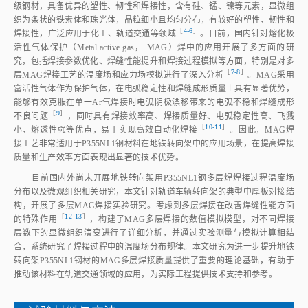
级钢材，具备优异的塑性、韧性和焊接性，含有硅、锰、镍等元素，显微组
织为条状的铁素体和珠光体，晶粒细小且均匀分布，有较好的塑性、韧性和
［
4‑6
］
焊接性，广泛应用于化工、轨道交通等领
域
。目前，国内针对熔化极
活性气体保护（Metal active gas， MAG）焊中的应用开展了多方面的研
究，包括焊接参数优化、焊缝性能提升和焊接过程模拟等方面，特别是对多
［
7‑8
］
层MAG焊接工艺的温度场和应力场模拟进行了深入分
析
。MAG采用
富活性气体作为保护气体，在电弧稳定性和焊缝成形质量上具有显著优势，
能够有效克服在单一Ar气焊接时电弧阴极漂移带来的电弧不稳和焊缝成形
［
9
］
不良问
题
，同时具有焊接效率高、焊接质量好、电弧稳定性高、飞溅
［
10‑11
］
小、熔透性强等优点，易于实现高效自动化焊
接
。因此，MAG焊
接工艺非常适用于P355NL1钢材料在地铁转向架中的应用场景，在提高焊接
质量和生产效率方面表现出显著的技术优势。
目前国内外尚未开展地铁转向架用P355NL1钢多层焊焊接过程温度场
分布以及微观组织相关研究，本文针对轨道车辆转向架的典型中厚板对接结
构，开展了多层MAG焊接实验研究。考虑到多层焊接在改善焊缝性能方面
［
12‑13
］
的特殊作
用
，构建了MAG多层焊接的数值模拟模型，对不同焊接
层数下的显微组织演变进行了详细分析，并通过实验测量与模拟计算相结
合，系统研究了焊接过程中的温度场分布规律。本文研究为进一步提升地铁
转向架P355NL1钢材的MAG多层焊接质量提供了重要的理论基础，有助于
推动该材料在轨道交通领域的应用，为实际工程提供技术支持和参考。