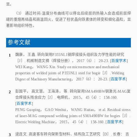
过程，焊接参数选择较为合理。温度场仿真模拟结果中第三层与第四层焊接
时的最高温度显著高于前两层，说明填充层焊接过程中热输入的累积效应明
显。
（3） 通过时间‑温度分布曲线可以得出后续层的热输入会造成前层焊
缝的重熔再结晶和高温回火，促进了柱状晶向铁素体的转变和细化晶粒，显
著影响组织特性。
参考文献
魏康
，
王鑫
.
转向架用P355NL1钢焊接接头组织及力学性能的研究
1
［J］.
机械制造文摘（焊接分册）
，
2017
（
6
）：
20
-
23
.
[
百度学术
]
WEI Kang
，
WANG Xin
.
Study on microstructure and mechanical
properties of welded joints of P355NL1 steel for bogie
［J］.
Welding
Digest of Machinery Manufacturing
，
2017
（
6
）：
20
-
23
.
[
百度学术
]
彭国平
，
高文慧
，
王海涛
，
等
.
转向架用SMA490BW钢激光-MAG复
2
合焊接头残余应力
［J］.
电焊机
，
2015
，
45
（
4
）：
158
-
160
.
[
百度学术
]
PENG Guoping
，
GAO Wenhui
，
WANG Haitao
，
et al
.
Residual stress
of laser-MAG compound welding joints of SMA490BW for bogies
［J］.
Electric Welding Machine
，
2015
，
45
（
4
）：
158
-
160
.
[
百度学术
]