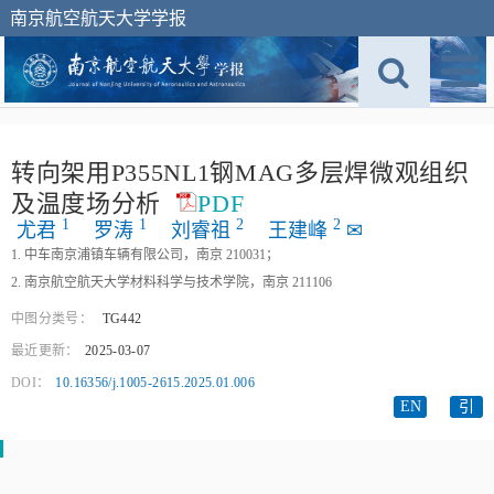
南京航空航天大学学报
转向架用P355NL1钢MAG多层焊微观组织
及温度场分析
PDF
1
1
2
2
尤君
罗涛
刘睿祖
王建峰
✉
1. 中车南京浦镇车辆有限公司，南京 210031；
2. 南京航空航天大学材料科学与技术学院，南京 211106
中图分类号：
TG442
最近更新：
2025-03-07
DOI：
10.16356/j.1005-2615.2025.01.006
EN
引