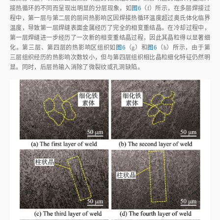
接热循环的不同而呈现出明显的分层现象，如
图6
（f）所示，在多层焊接过
程中，第一层与第二层的层间热影响区因焊接热循环温度超过奥氏体化临界
温度，导致第一层焊缝表面金属经历了完全的相变重结晶。在冷却过程中，
第一层焊缝进一步经历了一次新的相变重结晶过程，因此其晶粒得以显著细
化。第三层、第四层的热影响区组织如
图6
（g）和
图6
（h）所示，由于第
三层组织经历的热影响次数较小，但与第四层组织相比晶粒细化特征仍然明
显。同时，后层热输入消除了微裂纹或孔洞缺陷。