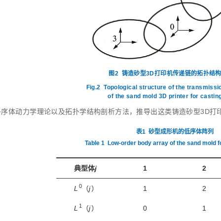
图2
铸造砂型3D打印机传递链的拓扑结
Fig.2
Topological structure of the transmissi
of the sand mold 3D printer for castin
多序体动力学理论以及拓扑学结构剖析方法，推导出这类铸造砂型3D打
表1
砂型成形机的低序体阵列
Table 1
Low‑order body array of the sand mold 
典型体
j
1
2
0
L
（
j
）
1
2
1
L
（
j
）
0
1