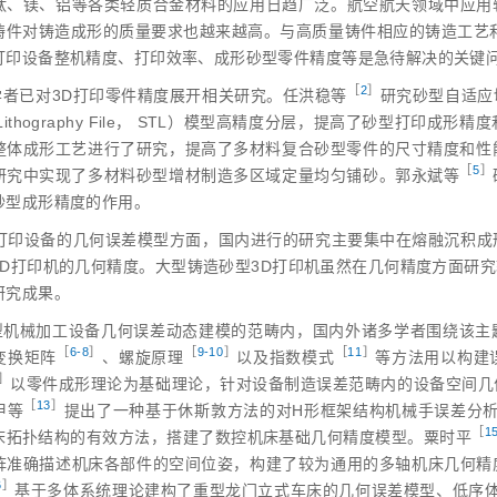
钛、镁、铝等各类轻质合金材料的应用日趋广泛。航空航天领域中应用
铸件对铸造成形的质量要求也越来越高。与高质量铸件相应的铸造工艺
打印设备整机精度、打印效率、成形砂型零件精度等是急待解决的关键
［
2
］
学者已对3D打印零件精度展开相关研究。任洪稳
等
研究砂型自适应
eoLithography File， STL）模型高精度分层，提高了砂型打印成
整体成形工艺进行了研究，提高了多材料复合砂型零件的尺寸精度和性
［
5
］
研究中实现了多材料砂型增材制造多区域定量均匀铺砂。郭永斌
等
砂型成形精度的作用。
打印设备的几何误差模型方面，国内进行的研究主要集中在熔融沉积成形（Fused 
3D打印机的几何精度。大型铸造砂型3D打印机虽然在几何精度方面研
研究成果。
型机械加工设备几何误差动态建模的范畴内，国内外诸多学者围绕该主
［
6‑8
］
［
9‑10
］
［
11
］
变换矩
阵
、螺旋原
理
以及指数模
式
等方法用以构建
］
以零件成形理论为基础理论，针对设备制造误差范畴内的设备空间几
［
13
］
甲
等
提出了一种基于休斯敦方法的对H形框架结构机械手误差分
［
1
床拓扑结构的有效方法，搭建了数控机床基础几何精度模型。粟时
平
阵准确描述机床各部件的空间位姿，构建了较为通用的多轴机床几何精
6
］
基于多体系统理论建构了重型龙门立式车床的几何误差模型、低序