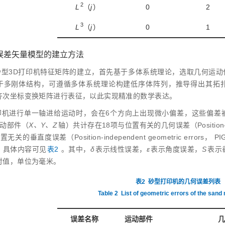
2
L
（
j
）
0
2
3
L
（
j
）
0
1
 误差矢量模型的建立方法
砂型3D打印机特征矩阵的建立，首先基于多体系统理论，选取几何运
于多刚体结构，可遵循多体系统理论构建低序体阵列，推导得出其拓
齐次坐标变换矩阵进行表征，以此实现精准的数学表达。
印机进行单一轴进给运动时，会在6个方向上出现微小偏差，这些偏差
运动部件（
X、Y、Z
轴）共计存在18项与位置有关的几何误差（Position‑depen
无关的垂直度误差（Position‑independent geometric erro
，具体内容可见
表2
。其中，
δ
表示线性误差，
ε
表示角度误差，
S
表示
对值，单位为毫米。
表2
砂型打印机的几何误差列表
Table 2
List of geometric errors of the sand 
误差名称
运动部件