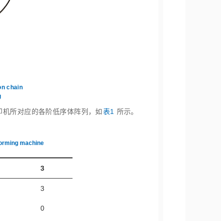
构
on chain
g
印机所对应的各阶低序体阵列，如
表1
所示。
forming machine
3
3
0