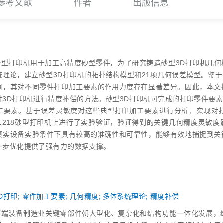
参考文献
作者
出版信息
砂型打印机用于加工高精度砂型零件，为了研究铸造砂型3D打印机几
统理论，建立砂型3D打印机的拓扑结构模型和21项几何误差模型。鉴
同，其对不同零件打印加工要素的作用力度存在显著差异。因此，本文
对3D打印机进行精度补偿的方法。砂型3D打印机可完成的打印零件要
工要素。基于误差灵敏度对这些典型打印加工要素进行分析，实现对
‑JC1218砂型打印机上进行了实验验证，验证得到的关键几何精度灵敏
真实设备实验条件下具有较高的准确性和可靠性，能够有效地捕捉到关
一步优化提供了强有力的数据支撑。
D打印
;
零件加工要素
;
几何精度
;
多体系统理论
;
精度补偿
高端装备制造业关键零部件朝大型化、复杂化和结构功能一体化发展，