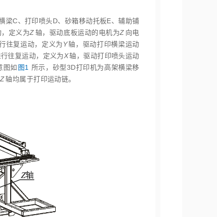
横梁C、打印喷头D、砂箱移动托板E、辅助铺
动，定义为
Z
轴，驱动底板运动的电机为
Z
向电
行往复运动，定义为
Y
轴，驱动打印横梁运动
进行往复运动，定义为
X
轴，驱动打印喷头运动
意图如
图1
所示，砂型3D打印机为高架横梁移
、
Z
轴均属于打印运动链。