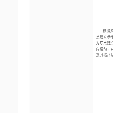
根据
点建立参
为原点建
向运动，
及其拓扑