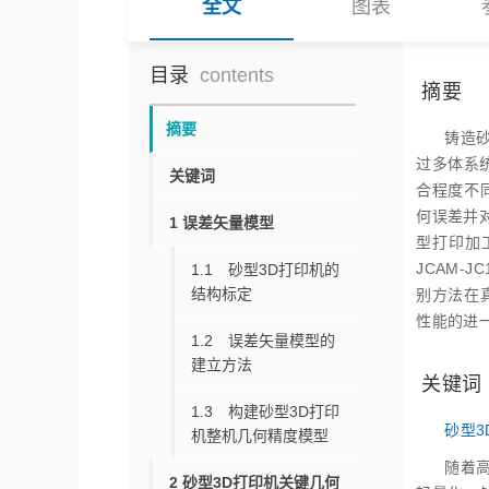
全文
图表
目录
contents
摘要
摘要
铸造
过多体系
关键词
合程度不
何误差并
1 误差矢量模型
型打印加
JCAM
1.1 砂型3D打印机的
结构标定
别方法在
性能的进
1.2 误差矢量模型的
建立方法
关键词
1.3 构建砂型3D打印
砂型3
机整机几何精度模型
随着
2 砂型3D打印机关键几何