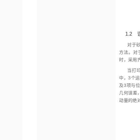
1.2
对于
方法。对
时，采用
当打
中，3个
及3项与位置
几何误差
动量的绝