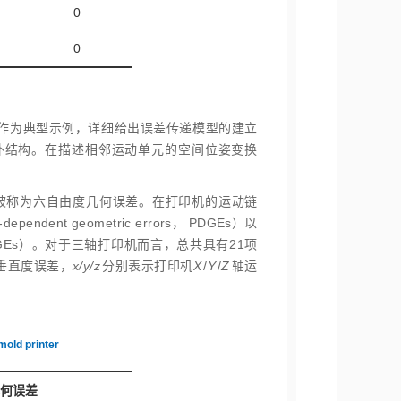
0
0
动作为典型示例，详细给出误差传递模型的建立
扑结构。在描述相邻运动单元的空间位姿变换
被称为六自由度几何误差。在打印机的运动链
dent geometric errors， PDGEs）以
rs， PIGEs）。对于三轴打印机而言，总共具有21项
垂直度误差，
x/y/z
分别表示打印机
X
/
Y
/
Z
轴运
mold printer
几何误差