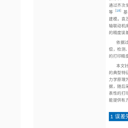
通过齐次
［
18
］
等
基
建模。袁
轴联动机
的精度误
依据
偿，检测
的打印精
本文
的典型特
力学原理
据，随后采
表性的打
能提供有
1 误