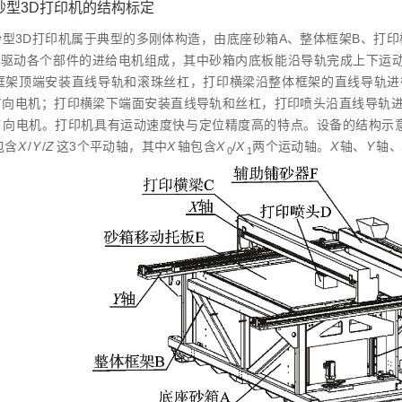
 砂型3D打印机的结构标定
砂型3D打印机属于典型的多刚体构造，由底座砂箱A、整体框架B、打印
及驱动各个部件的进给电机组成，其中砂箱内底板能沿导轨完成上下运
框架顶端安装直线导轨和滚珠丝杠，打印横梁沿整体框架的直线导轨进
Y
向电机；打印横梁下端面安装直线导轨和丝杠，打印喷头沿直线导轨
X
向电机。打印机具有运动速度快与定位精度高的特点。设备的结构示
包含
X
/
Y
/
Z
这3个平动轴，其中
X
轴包含
X
/
X
两个运动轴。
X
轴、
Y
轴
0
1