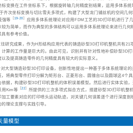
坐标变换在工件坐标系下，根据旋转轴几何精度别结果，运用多体系统
于齐次坐标变换与切比雪夫多项式，构建了大型龙门铺丝机的空间几何
［
19‑20
］
茂强
等
应用多体系统理论对应用FDM工艺的3D打印机进行了几
床较为简单，而作为典型的多体结构可以运用多体系统理论来进行几何
差具有参考价值。
过往研究成果，作为H形结构应用代表的铸造砂型3D打印机整机共有21
、计算的工作量是巨大的。由此可见，识别并有针对性地补偿砂型3D
度以及提高铸造零件的几何精度具有较大的实际意义。
针对大型铸造砂型3D打印设备，创新性地提出一种基于多体系统理论
征，将典型零件打印分解为矩形台、正菱形台、圆锥台以及圆球这4个
为依据，构建砂型3D打印机整机的体积误差模型。然后进行实体实验
［
22
］
用Kim
等
所提供的三次多项式拟合方式，搭建砂型3D打印机整
印加工要素对应的打印喷头运动轨迹，对关键几何误差逐个进行深度剖
力的理论支撑与实践引导。
差矢量模型