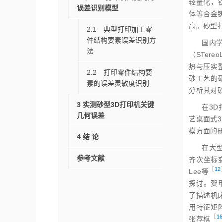
轻量化，
误差识别模型
体等合金
高。砂型
2.1 典型打印加工零
件结构要素误差识别方
国内
法
（STer
热与压实
2.2 打印零件结构要
砂工艺的
素的误差灵敏度识别
分析其对
3 实测砂型3D打印机关键
在3D
几何误差
艺桌面式
模方面的
4 结 论
在大
参考文献
齐次坐标
［
12
Lee
等
探讨。贺
了描述机
用特征矩
［
1
张荐
棋