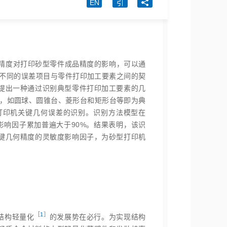
EN
引
何精度对打印砂型零件成品精度的影响，可以通
于不同的误差项目与零件打印加工要素之间的契
提出一种通过识别典型零件打印加工要素的几
素，如圆球、圆锥台、菱形台和矩形台等即为典
打印机关键几何误差的识别。识别方法模型在
度影响因子累加普遍大于90%。结果表明，该识
键几何精度的灵敏度影响因子，为砂型打印机
［
1
］
结构轻量
化
的发展势在必行。为实现结构