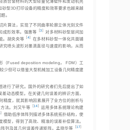
轻质合金材料的大型轻量化薄壁件和发动机壳
和砂型3D打印设备的精度和效率要求也越来越
问题。
切片算法，实现了不同曲率轮廓立体光刻文件
［
3
］
形精度和成形效率。强惠
等
对多材料砂型层间加
［
4
］
能。胡央央
等
在多材料砂型一体化共面铺
研究喷头波形对墨滴直径与速度的影响，从而
deposition modeling， FDM）工
究较少但可以借鉴大型机械加工设备几何精度建
题进行了研究。国外的研究者们先后提出了如
误差动态模型。在关键几何误差的辨识方面，
何精度，就其影响因素展开了全方位的剖析与
［
14
］
析方法。刘又午
等
运用多体系统理论构建
5
］
借助低序体阵列描述多体系统拓扑结构，使
度模型，得到了高效、精准的误差补偿算法。
［
17
］
体阵列及其几何误差传递矩阵。孟晓华
等