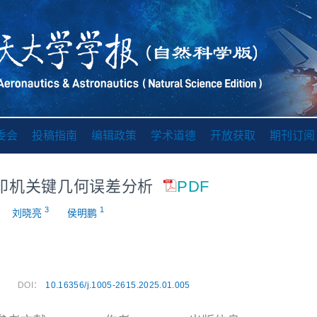
委会
投稿指南
编辑政策
学术道德
开放获取
期刊订阅
印机关键几何误差分析
PDF
3
1
刘晓亮
侯明鹏
DOI：
10.16356/j.1005-2615.2025.01.005