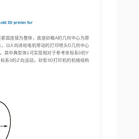
old 3D printer for
座紧固连接为整体，底座砂箱A的几何中心为原
1，以
X
向进给电机带动的打印喷头D几何中心
。其中典型体1可实现相对于参考坐标系0的
Y
标系0的
Z
向运动。砂型3D打印机的机械结构