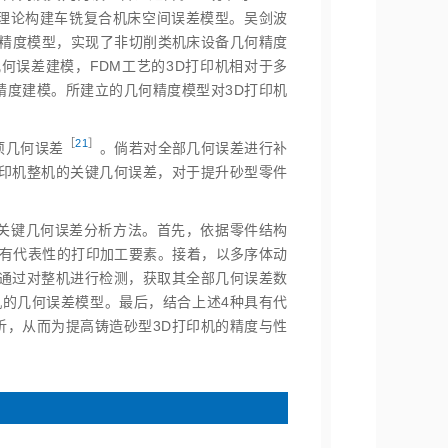
理论构建车铣复合机床空间误差模型。吴剑波
精度模型，实现了非切削类机床设备几何精度
何误差建模，FDM工艺的3D打印机相对于多
精度建模。所建立的几何精度模型对3D打印机
［
21
］
项几何误
差
。倘若对全部几何误差进行补
打印机整机的关键几何误差，对于提升砂型零件
的关键几何误差分析方法。首先，依据零件结构
具有代表性的打印加工要素。接着，以多序体动
，通过对整机进行检测，获取其全部几何误差数
机的几何误差模型。最后，结合上述4种具有代
析，从而为提高铸造砂型3D打印机的精度与性