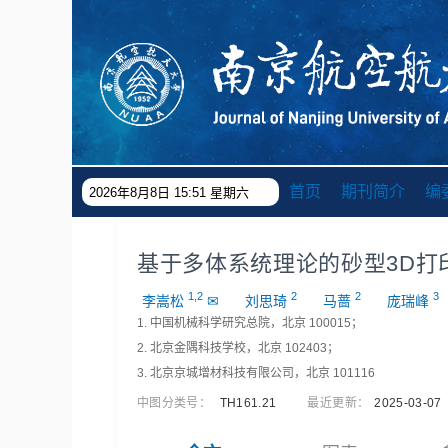
首页
期刊简介
编
2026年8月8日 15:51 星期六
基于多体系统理论的砂型3D打
1,2
2
2
3
李嵩松
✉
刘思琦
马蔷
庞瑞峰
1. 中国机械科学研究总院，北京 100015；
2. 北京金隅科技学校，北京 102403；
3. 北京京城增材科技有限公司，北京 101116
中图分类号：
TH161.21
最近更新：
2025-03-07