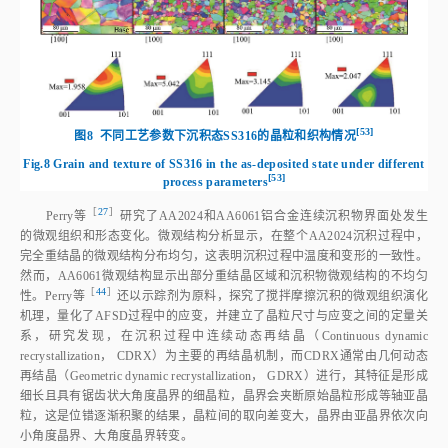
[
53
]
图8
不同工艺参数下沉积态SS316的晶粒和织构情
况
Fig.8
Grain and texture of SS316 in the as‑deposited state under different
[
53
]
process parameter
s
［
27
］
Perry
等
研究了AA2024和AA6061铝合金连续沉积物界面处发生
的微观组织和形态变化。微观结构分析显示，在整个AA2024沉积过程中，
完全重结晶的微观结构分布均匀，这表明沉积过程中温度和变形的一致性。
然而，AA6061微观结构显示出部分重结晶区域和沉积物微观结构的不均匀
［
44
］
性。Perry
等
还以示踪剂为原料，探究了搅拌摩擦沉积的微观组织演化
机理，量化了AFSD过程中的应变，并建立了晶粒尺寸与应变之间的定量关
系，研究发现，在沉积过程中连续动态再结晶（Continuous dynamic
recrystallization， CDRX）为主要的再结晶机制，而CDRX通常由几何动态
再结晶（Geometric dynamic recrystallization， GDRX）进行，其特征是形成
细长且具有锯齿状大角度晶界的细晶粒，晶界会夹断原始晶粒形成等轴亚晶
粒，这是位错逐渐积聚的结果，晶粒间的取向差变大，晶界由亚晶界依次向
小角度晶界、大角度晶界转变。