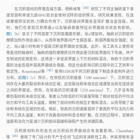
［
30
］
在沉积层间的界面连接方面，杨新岐
等
研究了不同主轴转速下单
道双层和单道九层6061铝合金增材试样的组织情况，研究结果发现，在连
续摩擦挤压的热‑力耦合作用下，沉积层间界面处呈现扩散冶金连接。同
时，他们也发现沉积厚度
d
以及轴肩表面特征对界面结合状态有影响。
图5
（b）显示了不同层厚下沉积层截面形貌，当
d
增加时，轴肩对沉积层的
摩擦加热作用会减小，从而导致界面间产生弱连接，削弱界面结合强度；反
之，当
d
减小时有助于提高沉积层界面结合强度。此外，当工具头上使用非
等直径的轴肩时，轴肩的强烈摩擦挤压作用会使沉积层界面向下弯曲，并产
生明显的宏观变形，这将进一步促进界面上下方的材料混合，有助于沉积界
面的冶金连接并提高界面结合强度，但这也会影响沉积过程中的工艺效率与
［
42
］
稳定性。Rezaeinejad
等
使用SEM对不同沉积速度下制造多层构件进行
分析。如
图5
（c）所示，在较低的沉积速度（100 mm/min）下，沉积层之
间存在大量的裂纹和未结合区域，这些裂纹和未结合区域通常出现在连续层
之间的界面处。然而，在较高的沉积速度（250 mm/min）下，几乎没有观
察到裂纹和未结合区域。笔者认为较低的打印速度导致了相对较低的平均法
向力和平均工具头温度，限制了层间材料的相互扩散和混合，从而导致了裂
纹和未结合区域的形成。相反，较高的沉积速度提供了更高的平均法向力和
平均工具头温度，有利于改善层间材料混合和扩散，在沉积过程中，足够的
温度和法向力是减少沉积层间裂缝和缺陷产生的关键因素。
沉积原材料的形态也对沉积后的界面结合有显著影响。Chaudhary
［
43
］
等
使用了专门设计的不产生任何飞边的非消耗性工具，并采用粉末进