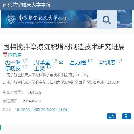
南京航空航天大学学报
固相搅拌摩擦沉积增材制造技术研究进展
PDF
1,
2
1,
2
1,
2
1,
2
沈一洲
周泽星
✉
吕万程
郭训忠
1,
2
1,
2
陈晓荻
王笑
1. 南京航空航天大学材料科学与技术学院,南京211106；
2. 南京航空航天大学航空航天结构力学及控制全国重点实验室,南京210016
中图分类号：
TG453.9
最近更新：
2024-03-13
DOI：
10.16356/j.1005-2615.2024.01.001
EN
引