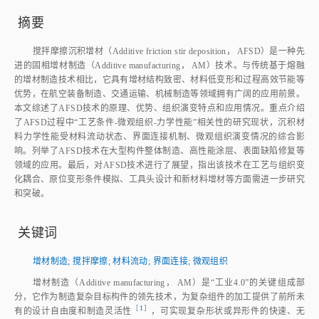
摘要
搅拌摩擦沉积增材（Additive friction stir deposition， AFSD）是一种先
进的固相增材制造（Additive manufacturing， AM）技术。与传统基于熔融
的增材制造技术相比，它具有增材结构致密、材料低变形和过程高效节能等
优势，在航空装备制造、交通运输、机械制造等领域拥有广阔的应用前景。
本文综述了AFSD技术的原理、优势、组织演变特点和应用情况。重点介绍
了AFSD过程中“工艺条件‑微观组织‑力学性能”相关性的研究现状，沉积材
料力学性能受材料流动状态、界面连接机制、微观组织演变情况的综合影
响。列举了AFSD技术在大型构件整体制造、高性能涂层、表面缺陷修复等
领域的应用。最后，对AFSD技术进行了展望，指出该技术在工艺与组织变
化耦合、原位变形条件模拟、工具头设计和新材料增材等方面需进一步研究
和突破。
关键词
增材制造
;
搅拌摩擦
;
材料流动
;
界面连接
;
微观组织
增材制造（Additive manufacturing， AM）是“工业4.0”的关键组成部
分，它作为制造复杂目标构件的领先技术，为复杂组件的加工提供了前所未
［
1
］
有的设计自由度和制造灵活
性
，可实现复杂形状或异形件的快速、无