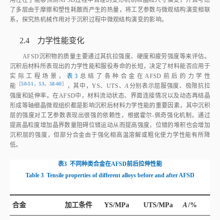
了多层由于摩擦和塑性耗散而产生的热量，将工艺参数与微观结构演变相联
系，探究热机械作用对于沉积过程中微观结构演变的影响。
2.4 力学性能变化
AFSD沉积物的质量主要通过其抗拉强度、硬度和疲劳强度等来评估。
沉积后材料所表现出的力学性能和服役寿命的长短，决定了材料能否应用于
实际工程场景，
表3
总结了各种合金在AFSD前后的力学性
［
50‑51
，
53
，
58‑60
］
能
，其中，YS、UTS、
A
分别表示屈服强度、极限抗拉
强度和延伸率。在AFSD中，材料流动状态、界面连接情况以及动态再结晶
形成等轴细晶微观组织都是影响沉积后材料力学性能的重要因素，其中沉积
层的强度对工艺参数表现出很强的依赖性，根据霍尔‑佩奇强化机制，通过
提高晶粒度增加晶界数量阻碍位错运动从而提高强度，位错的堆积也会增加
沉积层的强度，但部分合金由于强化相高温溶解或粗化使力学性能有所降
低。
表3
不同种类合金在AFSD前后拉伸性能
Table 3
Tensile properties of different alloys before and after AFSD
合金
加工条件
YS/MPa
UTS/MPa
A
/%