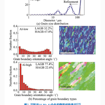
[
39
]