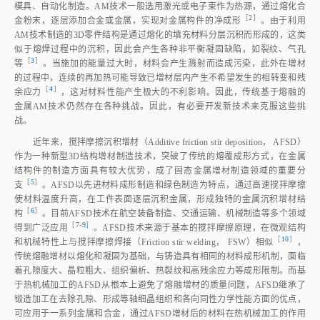
模具、自动化制造。AM技术一般选用激光或电子束作为热源，通过熔化合
［
2
］
金粉末，逐层添加合金或金属，实现对金属构件的净成
形
。由于利用
AM技术制造的3D零件结构是通过熔化的填充材料分层沉积而形成的，这类
似于熔焊过程中的沉积，因此会产生各种非平衡凝固缺陷，如裂纹、气孔
［
3
］
等
。当施加的能量过大时，材料会产生溅射而造成污染，此外在增材
的过程中，连续的再加热可能导致已增材层内产生不希望发生的相转变和残
［
4
］
余应
力
，这对材料性能产生极大的不利影响。因此，传统基于熔融的
金属AM技术仍然存在各种挑战。因此，有必要开发新技术来克服这些挑
战。
近年来，搅拌摩擦沉积增材（Additive friction stir deposition， AFSD）
作为一种新型3D结构增材制造技术，突破了传统的熔覆成形方式，在金属
结构件的制造方面具有较大优势，成了固态金属增材制造领域的重要分
［
5
］
支
。AFSD以先进材料成形制造和绿色制造为特点，通过高速搅拌摩擦
使材料温度升高，在工件表面逐层沉积金属，形成独特的金属沉积增材结
［
6
］
构
。目前AFSD技术在航空装备制造、交通运输、机械制造等多个领域
［
7‑9
］
得到广泛应
用
。AFSD技术来源于基本的搅拌摩擦原理，在微观结构
［
10
］
和机械特性上与搅拌摩擦焊接（Friction stir welding， FSW）相
似
，
传统熔融增材以熔化和凝固为基础，与铸造具有相同的材料成形机制，面临
着孔隙度大、晶粒粗大、组织偏析、热裂纹和高残余应力等成形限制。而基
于热机械加工的AFSD从根本上避免了熔融增材的质量问题，AFSD继承了
锻造加工在去除孔隙、形成等轴细晶组织和各向同性力学性能方面的优点，
可应用于一系列金属和合金，通过AFSD增材后的材料在热机械加工的作用