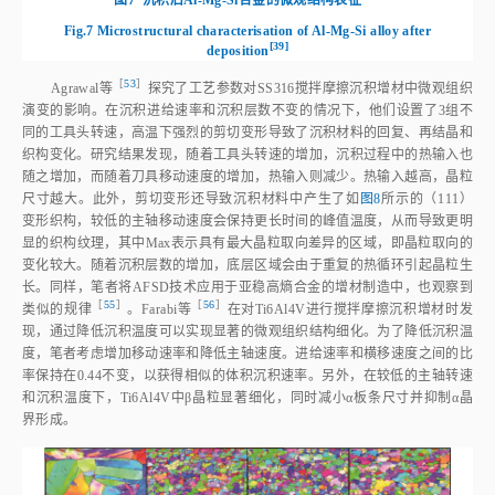
图7
沉积后Al‑Mg‑Si合金的微观结构表
征
Fig.7
Microstructural characterisation of Al‑Mg‑Si alloy after
[
39
]
depositio
n
［
53
］
Agrawal
等
探究了工艺参数对SS316搅拌摩擦沉积增材中微观组织
演变的影响。在沉积进给速率和沉积层数不变的情况下，他们设置了3组不
同的工具头转速，高温下强烈的剪切变形导致了沉积材料的回复、再结晶和
织构变化。研究结果发现，随着工具头转速的增加，沉积过程中的热输入也
随之增加，而随着刀具移动速度的增加，热输入则减少。热输入越高，晶粒
尺寸越大。此外，剪切变形还导致沉积材料中产生了如
图8
所示的（111）
变形织构，较低的主轴移动速度会保持更长时间的峰值温度，从而导致更明
显的织构纹理，其中Max表示具有最大晶粒取向差异的区域，即晶粒取向的
变化较大。随着沉积层数的增加，底层区域会由于重复的热循环引起晶粒生
长。同样，笔者将AFSD技术应用于亚稳高熵合金的增材制造中，也观察到
［
55
］
［
56
］
类似的规
律
。Farabi
等
在对Ti6Al4V进行搅拌摩擦沉积增材时发
现，通过降低沉积温度可以实现显著的微观组织结构细化。为了降低沉积温
度，笔者考虑增加移动速率和降低主轴速度。进给速率和横移速度之间的比
率保持在0.44不变，以获得相似的体积沉积速率。另外，在较低的主轴转速
和沉积温度下，Ti6Al4V中β晶粒显著细化，同时减小α板条尺寸并抑制α晶
界形成。