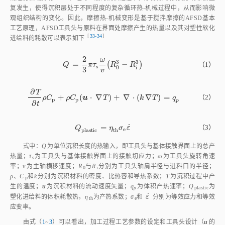
复发生，使得沉积层处于不同程度的复杂循环热‑机械过程中，从而影响微
观组织结构的变化。因此，摩擦热‑机械变形是基于搅拌摩擦的AFSD基本
工艺原理，AFSD工具头与原料在界面处摩擦产生的热量以及其对塑性软化
［
33‑34
］
进给料的耗散可以表示如
下
2
ω
3
3
=
(
−
)
Q
=
2
3
π
τ
s
ω
v
R
0
3
-
R
i
3
（1）
Q
π
τ
R
R
s
0
i
3
v
∂
T
+
(
⋅
∇
)
+
∇
⋅
(
∇
)
=
（2）
∂
T
∂
t
ρ
C
p
+
u
ρ
C
p
u
⋅
∇
T
+
∇
⋅
k
∇
Τ
=
q
p
ρ
C
ρ
C
T
k
T
q
p
p
p
∂
t
˙
=
Q
p
l
a
s
t
i
c
=
η
t
h
σ
e
ε
˙
（3）
Q
η
σ
ε
e
p
l
a
s
t
i
c
t
h
式中：
Q
为单位沉积长度的热输入，即工具头与基体接触界面上的总产
热量；
τ
为工具头与基体接触界面上的接触切应力；
ω
为工具头旋转角速
s
率；
v
为主轴横移速度；
R
与
R
分别为工具头轴肩半径与进料口的半径；
0
i
ρ、C
和
k
分别为沉积材料的密度、比热容和导热系数；
T
为沉积过程中产
p
生的温度；
u
为沉积材料的流动速度矢量；
q
为体积产热速率；
Q
为
p
plastic
˙
ε
˙
塑化进给料的体积耗散热，
η
为产热系数；
σ
和
ε
分别为等效应力和等效
th
e
应变率。
由式（
1
~
3
）可以看出，加工过程工艺参数的设定和工具头设计（
u
的