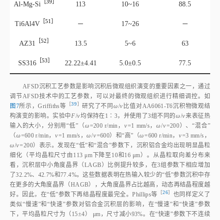
［39］
Al‑Mg‑S
i
113
10~16
88.5
［51］
Ti6Al4
V
─
17~26
─
［52］
AZ3
1
13.5
5~6
63
［53］
SS31
6
22.22±4.41
5.0±0.5
77.5
AFSD沉积工艺参数是影响沉积后微观组织演变的重要因素之一，通过
调节AFSD技术中的工艺参数，可以对最终的微观组织进行精细调控。如
［
39
］
图7
所示，Griffiths
等
研究了不同
ω
/
v
比值对AA6061‑T6沉积物微观结
构演变的影响。实验中
F
/
v
均保持在1∶3，并使用了3组不同的
ω
/
v
来表征热
输入的大小，分别用“低”（
ω
=200 r/min，
v
=1 mm/s，
ω
/
v
=200）、“混合”
（
ω
=600 r/min，
v
=1 mm/s，
ω
/
v
=600）和“高”（
ω
=600 r/min，
v
=3 mm/s，
ω
/
v
=200）表示。发现在“低”和“混合”参数下，沉积铝合金均出现明显晶粒
细化（平均晶粒尺寸由113 μm下降至10和16 μm）。从晶粒取向差分布来
看，沉积层中小角度晶界（LAGB）比例提升较多，在3组参数下相应增加
了32.2%、42.7%和77.4%。这些数据表明在热输入较少的“低”参数沉积中存
在更多的大角度晶界（HAGB），大角度晶界占比越高，动态再结晶程度越
［
26
］
好。因此，在“低”参数下再结晶程度最完全。Phillips
等
也同样定义了
类似“慢速”和“快速”参数对铝合金沉积层的影响，在“慢速”和“快速”参数
下，平均晶粒尺寸为（15±4） μm，尺寸减小93%。在“快速”参数下不连续