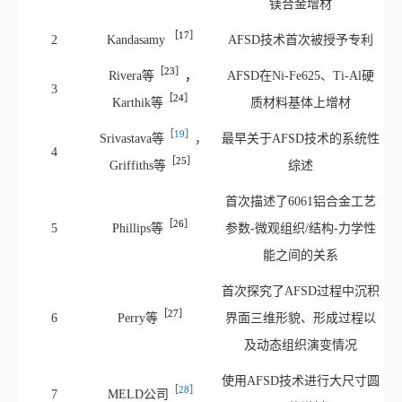
镁合金增材
［17］
2
Kandasamy
AFSD技术首次被授予专利
［23］
Rivera
等
，
AFSD在Ni‑Fe625、Ti‑Al硬
3
［24］
Karthik
等
质材料基体上增材
［
19
］
Srivastava
等
，
最早关于AFSD技术的系统性
4
［25］
Griffiths
等
综述
首次描述了6061铝合金工艺
［26］
5
Phillips
等
参数‑微观组织/结构‑力学性
能之间的关系
首次探究了AFSD过程中沉积
［27］
6
Perry
等
界面三维形貌、形成过程以
及动态组织演变情况
使用AFSD技术进行大尺寸圆
［
28
］
7
MELD公
司