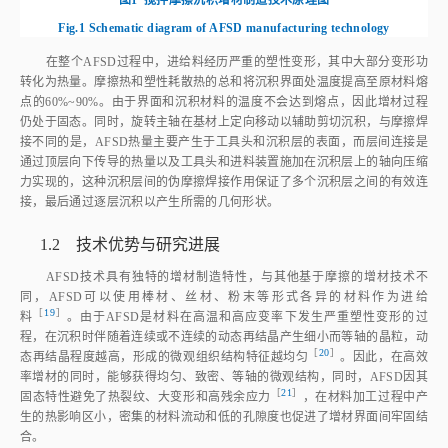
图1
搅拌摩擦沉积增材制造技术原理图
Fig.1
Schematic diagram of AFSD manufacturing technology
在整个AFSD过程中，进给料经历严重的塑性变形，其中大部分变形功
转化为热量。摩擦热和塑性耗散热的总和将沉积界面处温度提高至原材料熔
点的60%~90%。由于界面和沉积材料的温度不会达到熔点，因此增材过程
仍处于固态。同时，旋转主轴在基材上定向移动以辅助剪切沉积，与摩擦焊
接不同的是，AFSD热量主要产生于工具头和沉积层的表面，而层间连接是
通过顶层向下传导的热量以及工具头和进料装置施加在沉积层上的轴向压缩
力实现的，这种沉积层间的伪摩擦焊接作用保证了多个沉积层之间的有效连
接，最后通过逐层沉积以产生所需的几何形状。
1.2 技术优势与研究进展
AFSD技术具有独特的增材制造特性，与其他基于摩擦的增材技术不
同，AFSD可以使用棒材、丝材、粉末等形式各异的材料作为进给
［
19
］
料
。由于AFSD是材料在高温和高应变率下发生严重塑性变形的过
程，在沉积时伴随着连续或不连续的动态再结晶产生细小而等轴的晶粒，动
［
20
］
态再结晶程度越高，形成的微观组织结构特征越均
匀
。因此，在高效
率增材的同时，能够获得均匀、致密、等轴的微观结构，同时，AFSD因其
［
21
］
固态特性避免了热裂纹、大变形和高残余应
力
，在材料加工过程中产
生的热影响区小，密集的材料流动和低的孔隙度也促进了增材界面间牢固结
合。