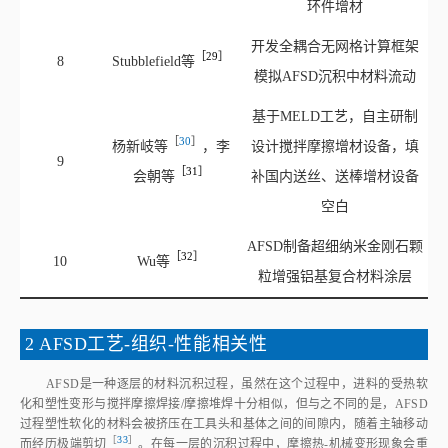
环件增材
开发全耦合无网格计算框架
［29］
8
Stubblefield
等
模拟AFSD沉积中材料流动
基于MELD工艺，自主研制
［
30
］
杨新岐
等
，李
设计搅拌摩擦增材设备，填
9
［31］
会朝
等
补国内送丝、送棒增材设备
空白
AFSD制备超细纳米金刚石颗
［32］
10
Wu
等
粒增强铝基复合材料涂层
2 AFSD工艺‑组织‑性能相关性
AFSD是一种逐层的材料沉积过程，虽然在这个过程中，进料的受热软
化和塑性变形与搅拌摩擦焊接/摩擦堆焊十分相似，但与之不同的是，AFSD
过程塑性软化的材料会被挤压在工具头和基体之间的间隙内，随着主轴移动
［
33
］
而经历极端剪
切
。在每一层的沉积过程中，摩擦热‑机械变形现象会重