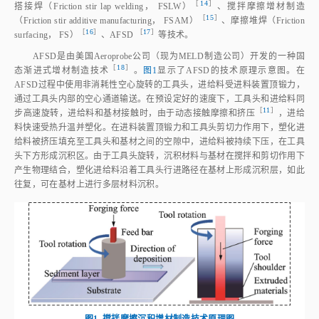
［
14
］
搭接焊（Friction stir lap welding， FSLW
）
、搅拌摩擦增材制造
［
15
］
（Friction stir additive manufacturing， FSAM
）
、摩擦堆焊（Friction
［
16
］
 ［
17
］
surfacing， FS
）
、AFS
D
等技术。
AFSD是由美国Aeroprobe公司（现为MELD制造公司）开发的一种固
［
18
］
态渐进式增材制造技
术
。
图1
显示了AFSD的技术原理示意图。在
AFSD过程中使用非消耗性空心旋转的工具头，进给料受进料装置顶锻力，
通过工具头内部的空心通道输送。在预设定好的速度下，工具头和进给料同
［
11
］
步高速旋转，进给料和基材接触时，由于动态接触摩擦和挤
压
，进给
料快速受热升温并塑化。在进料装置顶锻力和工具头剪切力作用下，塑化进
给料被挤压填充至工具头和基材之间的空隙中，进给料被持续下压，在工具
头下方形成沉积区。由于工具头旋转，沉积材料与基材在搅拌和剪切作用下
产生物理结合，塑化进给料沿着工具头行进路径在基材上形成沉积层，如此
往复，可在基材上进行多层材料沉积。