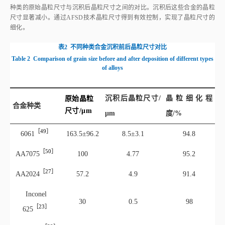
种类的原始晶粒尺寸与沉积后晶粒尺寸之间的对比。沉积后这些合金的晶粒
尺寸显著减小。通过AFSD技术晶粒尺寸得到有效控制，实现了晶粒尺寸的
细化。
表2
不同种类合金沉积前后晶粒尺寸对比
Table 2
Comparison of grain size before and after deposition of different types
of alloys
沉积后晶粒尺寸/
晶粒细化程
原始晶粒
合金种类
尺寸/μm
μm
度/%
［49］
606
1
163.5±96.2
8.5±3.1
94.8
［50］
AA707
5
100
4.77
95.2
［27］
AA202
4
57.2
4.9
91.4
Inconel
30
0.5
98
［23］
62
5