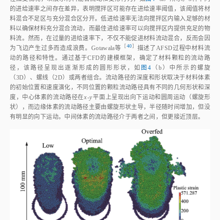
的进给速率之间存在差异，表明搅拌区可能存在进给速率阈值，该阈值将材
料混合不足区与充分混合区分开。低进给速率无法向搅拌区内输入足够的材
料以确保材料充分混合流动，而最佳进给速率可以向搅拌区内提供充足的物
料流。然而，在过量的进给速率下，不仅不能促进材料流动混合，反而会因
［
40
］
为飞边产生过多而造成浪费。Gotawala
等
描述了AFSD过程中材料流
动的路径和特性。通过基于CFD的建模框架，确定了材料颗粒的流动路
径，该路径呈现出逐渐形成的圆形形状，如
图4
（b）中所示的螺旋
（3D）、螺线（2D）或两者组合。流动路径的深度和形状取决于材料体素
的初始位置和速度演化，不同位置的颗粒流动路径具有不同的几何形状和深
度，中心体素的流动路径在
x
‑
y
平面上呈现出向下运动和圆周运动（螺旋形
状），而边缘体素的流动路径主要由螺旋形状主导，半径随时间增加，但没
有明显的向下运动。中间体素的流动路径介于两者之间，但更接近顶层。