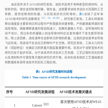
由近些年关于AFSD的研究发现，该技术适用于各种类型的原材料，从
较软的铝、镁合金到较硬的镍、铬合金。这就要求该技术适应大范围的工艺
参数，提供足够用的热量，以实现良好的沉积增材。
表1
总结了近年来
［
17
，
19
，
22‑32
］
AFSD技术的研究进展情况
。研究者们发现，工具头转速和
移动速度是主要影响沉积过程中产热程度的关键参数，产热量随着转速的增
加而增加，随着横移速度的增加而减少，如果热量输入不足，会导致材料流
动不充分，而过多的热量输入则会导致材料在反复热循环下发生疲劳和损
伤。除上述因素，进给速率也会影响沉积物的质量。过高的进给速率会导致
飞边形成，而进给不足会在沉积物中产生空隙。研究还发现，工具头几何形
状（突起特征）在确定沉积质量方面起着重要作用。目前对于该新型技术的
研究仍处于起步阶段，对于该技术所涉及的工艺机理、工艺过程的优化控制
以及增材构件可靠性等方面的研究仍然不够，尚未形成系统的工艺基础理论
和数据库来指导该技术的实际工程应用。
表1
AFSD研究发展时间进程
Table 1
Time course of AFSD research development
序号
AFSD研究发展进程
AFSD技术发展关键点
首次使用AFSD技术对WE43
［22］
1
Calver
t