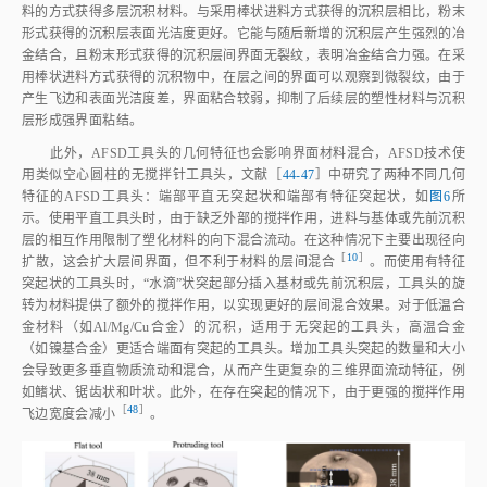
料的方式获得多层沉积材料。与采用棒状进料方式获得的沉积层相比，粉末
形式获得的沉积层表面光洁度更好。它能与随后新增的沉积层产生强烈的冶
金结合，且粉末形式获得的沉积层间界面无裂纹，表明冶金结合力强。在采
用棒状进料方式获得的沉积物中，在层之间的界面可以观察到微裂纹，由于
产生飞边和表面光洁度差，界面粘合较弱，抑制了后续层的塑性材料与沉积
层形成强界面粘结。
此外，AFSD工具头的几何特征也会影响界面材料混合，AFSD技术使
用类似空心圆柱的无搅拌针工具头，文献［
44‑47
］中研究了两种不同几何
特征的AFSD工具头：端部平直无突起状和端部有特征突起状，如
图6
所
示。使用平直工具头时，由于缺乏外部的搅拌作用，进料与基体或先前沉积
层的相互作用限制了塑化材料的向下混合流动。在这种情况下主要出现径向
［
10
］
扩散，这会扩大层间界面，但不利于材料的层间混
合
。而使用有特征
突起状的工具头时，“水滴”状突起部分插入基材或先前沉积层，工具头的旋
转为材料提供了额外的搅拌作用，以实现更好的层间混合效果。对于低温合
金材料（如Al/Mg/Cu合金）的沉积，适用于无突起的工具头，高温合金
（如镍基合金）更适合端面有突起的工具头。增加工具头突起的数量和大小
会导致更多垂直物质流动和混合，从而产生更复杂的三维界面流动特征，例
如鳍状、锯齿状和叶状。此外，在存在突起的情况下，由于更强的搅拌作用
［
48
］
飞边宽度会减
小
。