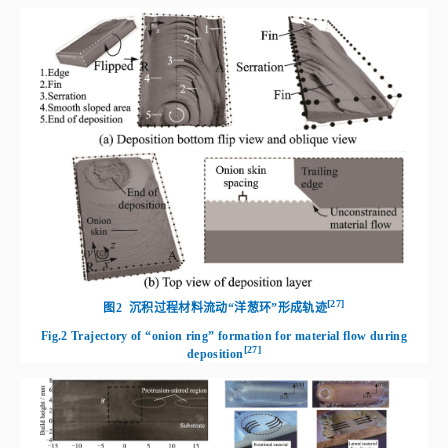
[
27
]
图2
沉积过程材料流动“洋葱环”形成轨
迹
Fig.2
Trajectory of “onion ring” formation for material flow during
[
27
]
depositio
n