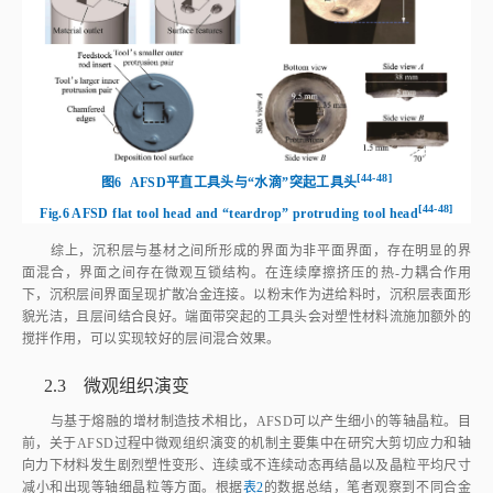
[
44‑48
]
图6
AFSD平直工具头与“水滴”突起工具
头
[
44‑48
]
Fig.6
AFSD flat tool head and “teardrop” protruding tool hea
d
综上，沉积层与基材之间所形成的界面为非平面界面，存在明显的界
面混合，界面之间存在微观互锁结构。在连续摩擦挤压的热‑力耦合作用
下，沉积层间界面呈现扩散冶金连接。以粉末作为进给料时，沉积层表面形
貌光洁，且层间结合良好。端面带突起的工具头会对塑性材料流施加额外的
搅拌作用，可以实现较好的层间混合效果。
2.3 微观组织演变
与基于熔融的增材制造技术相比，AFSD可以产生细小的等轴晶粒。目
前，关于AFSD过程中微观组织演变的机制主要集中在研究大剪切应力和轴
向力下材料发生剧烈塑性变形、连续或不连续动态再结晶以及晶粒平均尺寸
减小和出现等轴细晶粒等方面。根据
表2
的数据总结，笔者观察到不同合金