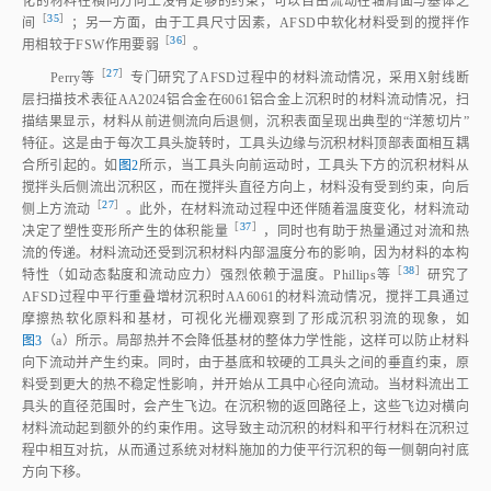
化的材料在横向方向上没有足够的约束，可以自由流动在轴肩面与基体之
［
35
］
间
；另一方面，由于工具尺寸因素，AFSD中软化材料受到的搅拌作
［
36
］
用相较于FSW作用要
弱
。
［
27
］
Perry
等
专门研究了AFSD过程中的材料流动情况，采用X射线断
层扫描技术表征AA2024铝合金在6061铝合金上沉积时的材料流动情况，扫
描结果显示，材料从前进侧流向后退侧，沉积表面呈现出典型的“洋葱切片”
特征。这是由于每次工具头旋转时，工具头边缘与沉积材料顶部表面相互耦
合所引起的。如
图2
所示，当工具头向前运动时，工具头下方的沉积材料从
搅拌头后侧流出沉积区，而在搅拌头直径方向上，材料没有受到约束，向后
［
27
］
侧上方流
动
。此外，在材料流动过程中还伴随着温度变化，材料流动
［
37
］
决定了塑性变形所产生的体积能
量
，同时也有助于热量通过对流和热
流的传递。材料流动还受到沉积材料内部温度分布的影响，因为材料的本构
［
38
］
特性（如动态黏度和流动应力）强烈依赖于温度。Phillips
等
研究了
AFSD过程中平行重叠增材沉积时AA6061的材料流动情况，搅拌工具通过
摩擦热软化原料和基材，可视化光栅观察到了形成沉积羽流的现象，如
图3
（a）所示。局部热并不会降低基材的整体力学性能，这样可以防止材料
向下流动并产生约束。同时，由于基底和较硬的工具头之间的垂直约束，原
料受到更大的热不稳定性影响，并开始从工具中心径向流动。当材料流出工
具头的直径范围时，会产生飞边。在沉积物的返回路径上，这些飞边对横向
材料流动起到额外的约束作用。这导致主动沉积的材料和平行材料在沉积过
程中相互对抗，从而通过系统对材料施加的力使平行沉积的每一侧朝向衬底
方向下移。