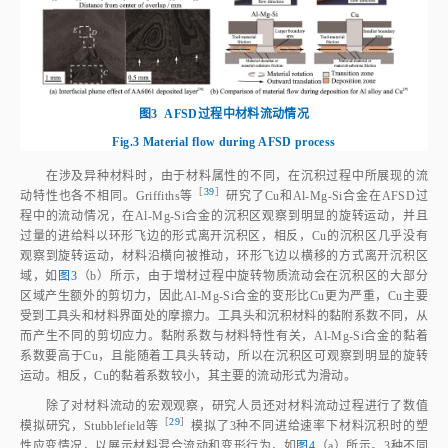
图3
AFSD过程中材料流动情况
Fig.3
Material flow during AFSD process
在涉及异种材料时，由于材料属性的不同，在沉积过程中所展现的流
［
39
］
动特性也各不相同。Griffiths
等
研究了Cu和Al‑Mg‑Si合金在AFSD过
程中的流动情况，在Al‑Mg‑Si合金的沉积区观察到明显的旋转运动，并且
过量的进给料以环形飞边的形式离开沉积区，相反，Cu的沉积区几乎没有
观察到旋转运动，材料沿横向被推动，环形飞边以横移的方式离开沉积区
域，如
图3
（b）所示，由于增材过程中旋转物质流动会在沉积区的大部分
区域产生额外的剪切力，因此Al‑Mg‑Si合金的变形比Cu更为严重，Cu主要
受到工具头和材料界面处的摩擦力。工具头和沉积材料的黏附系数不同，从
而产生不同的剪切应力。黏附系数与材料特性有关，Al‑Mg‑Si合金的黏着
系数要高于Cu，且能随着工具头转动，所以在沉积区可观察到明显的旋转
运动。相反，Cu的黏着系数较小，其主要的流动形式为滑动。
除了对材料流动的宏观观察，研究人员还对材料流动过程进行了数值
［
29
］
模拟研究，Stubblefield
等
模拟了3种不同进给速率下材料沉积时的塑
性应变情况，以展示材料混合流动和变形行为，如
图4
（a）所示。3种不同