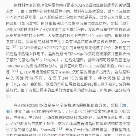
原材料本身的物理化学属性同样是定义AFSD后微观组织质量的关键因
素之一，由于原材料的热机械属性不同，材料在沉积时混合，赋予了沉积层
不同的再结晶能量，从而影响后续沉积层的再结晶程度。合金元素含量以及
内部相（如沉淀物）的分布和占比也会影响沉积层微观结构。文献［
52
］
利用AFSD技术制备了AZ31B镁合金固态沉积件，发现在沉积样中晶粒表现
出更加紧密的粒度分布，大多数晶粒尺寸分布在0~10 μm范围内。根据相关
参数计算，新沉积的材料中产生了具有细晶粒的再结晶微观结构。Avery
［
57
］
等
对AFSD修复AA7075铝合金后的显微组织变化做了评价，发现在沉
积过程中热输入作用下，晶界处析出的Zn‑Mg‑Cu沉淀物被溶解并重新析出
了额外的强化相η'和η（MgZn
）。在热处理后，晶粒内部可观察到直径为
2
100~200 nm的析出相颗粒分布，晶界区域出现15~30 mm的析出物。Phillips
［
26
］
等
在TEM明场图像研究了AA6061沉积层的沉淀析出行为。这与原料
中的沉淀行为不同，在高于240 ℃的温度下，棒状沉淀析出物
β''（Mg
Si）会溶解。随后的再析出导致独立的Mg和Si原子被Mg‑Si的共
1.7
簇取代。由于沉积过程中的显著剪切变形和均质化效应，团簇更小且分布均
匀。
在AFSD微观组织演变多尺度多物理场的模拟仿真方面，文献［
29
，
40
］建立了基于CFD的模型框架，用于量化沉积中重要物理变量（如温
度、应变率、应力等）。通过颗粒跟踪材料流动路径，追溯热变形历史，揭
示了AFSD背后的热加工条件，这为连续动态再结晶后的微观结构均匀性提
［
33
］
供了新的理论基础。Sharma
等
开发了一种伪机械热模型，该模型的适
用性在于能够预测AFSD过程中合理的变形机制和晶粒尺寸演变，并且考虑