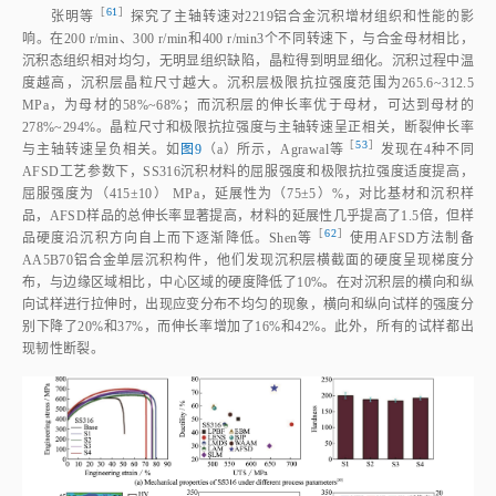
［
61
］
张明
等
探究了主轴转速对2219铝合金沉积增材组织和性能的影
响。在200 r/min、300 r/min和400 r/min3个不同转速下，与合金母材相比，
沉积态组织相对均匀，无明显组织缺陷，晶粒得到明显细化。沉积过程中温
度越高，沉积层晶粒尺寸越大。沉积层极限抗拉强度范围为265.6~312.5
MPa，为母材的58%~68%；而沉积层的伸长率优于母材，可达到母材的
278%~294%。晶粒尺寸和极限抗拉强度与主轴转速呈正相关，断裂伸长率
［
53
］
与主轴转速呈负相关。如
图9
（a）所示，Agrawal
等
发现在4种不同
AFSD工艺参数下，SS316沉积材料的屈服强度和极限抗拉强度适度提高，
屈服强度为（415±10） MPa，延展性为（75±5）%，对比基材和沉积样
品，AFSD样品的总伸长率显著提高，材料的延展性几乎提高了1.5倍，但样
［
62
］
品硬度沿沉积方向自上而下逐渐降低。Shen
等
使用AFSD方法制备
AA5B70铝合金单层沉积构件，他们发现沉积层横截面的硬度呈现梯度分
布，与边缘区域相比，中心区域的硬度降低了10%。在对沉积层的横向和纵
向试样进行拉伸时，出现应变分布不均匀的现象，横向和纵向试样的强度分
别下降了20%和37%，而伸长率增加了16%和42%。此外，所有的试样都出
现韧性断裂。