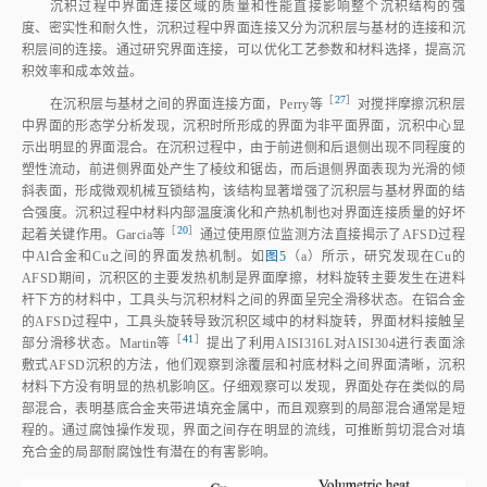
沉积过程中界面连接区域的质量和性能直接影响整个沉积结构的强
度、密实性和耐久性，沉积过程中界面连接又分为沉积层与基材的连接和沉
积层间的连接。通过研究界面连接，可以优化工艺参数和材料选择，提高沉
积效率和成本效益。
［
27
］
在沉积层与基材之间的界面连接方面，Perry
等
对搅拌摩擦沉积层
中界面的形态学分析发现，沉积时所形成的界面为非平面界面，沉积中心显
示出明显的界面混合。在沉积过程中，由于前进侧和后退侧出现不同程度的
塑性流动，前进侧界面处产生了棱纹和锯齿，而后退侧界面表现为光滑的倾
斜表面，形成微观机械互锁结构，该结构显著增强了沉积层与基材界面的结
合强度。沉积过程中材料内部温度演化和产热机制也对界面连接质量的好坏
［
20
］
起着关键作用。Garcia
等
通过使用原位监测方法直接揭示了AFSD过程
中Al合金和Cu之间的界面发热机制。如
图5
（a）所示，研究发现在Cu的
AFSD期间，沉积区的主要发热机制是界面摩擦，材料旋转主要发生在进料
杆下方的材料中，工具头与沉积材料之间的界面呈完全滑移状态。在铝合金
的AFSD过程中，工具头旋转导致沉积区域中的材料旋转，界面材料接触呈
［
41
］
部分滑移状态。Martin
等
提出了利用AISI316L对AISI304进行表面涂
敷式AFSD沉积的方法，他们观察到涂覆层和衬底材料之间界面清晰，沉积
材料下方没有明显的热机影响区。仔细观察可以发现，界面处存在类似的局
部混合，表明基底合金夹带进填充金属中，而且观察到的局部混合通常是短
程的。通过腐蚀操作发现，界面之间存在明显的流线，可推断剪切混合对填
充合金的局部耐腐蚀性有潜在的有害影响。