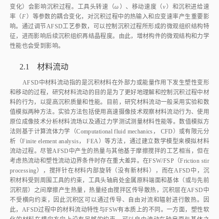
变化）会影响沉积过程。工具头转速（
ω
）、移动速度（
v
）和沉积进给速
率（
F
）等参数的耦合变化，对沉积过程中的热输入和应变速率产生重要影
响。通过调节AFSD工艺参数，可以控制沉积过程所形成的微观组织结构特
征，进而影响后续沉积组织再结晶程度。由此，增材构件的微观结构和力学
性能也会受到影响。
2.1 材料流动
AFSD中材料流动指的是沉积材料在外部力或能量作用下发生塑性变形
和移动的过程，研究材料流动的目的是为了更好地理解和控制沉积过程中材
料的行为，以提高沉积质量和性能。目前，研究材料流动一般采用实验和数
值模拟两种方法。实验方法包括使用高速摄像技术观察材料流动行为、使用
原位成像技术分析材料流场以及通过力学测试测量材料性能等。数值模拟方
法则基于计算流体力学（Computational fluid mechanics， CFD）或有限元分
析（Finite element analysis， FEA）等方法，通过建立数学模型来模拟材料
流动过程。尽管AFSD中产生的热量与其他基于摩擦搅拌的工艺相当，但在
考虑热流动和塑性流动边界条件时存在重大差异。在FSW/FSP（Friction stir
processing），搅拌针在材料内部旋转（没有新材料），而在AFSD中，沉
积材料受到周围工具的约束，工具头轴肩处金属原料端面和基体（或与先前
沉积层）之间摩擦产生热量，热量经由搅拌区传导散热，沉积层在AFSD中
不受横向约束，因此沉积区可以通过传导、自由对流和辐射进行散热。因
此，AFSD过程中的材料流动特性与FSW有本质上的不同。一方面，塑性软