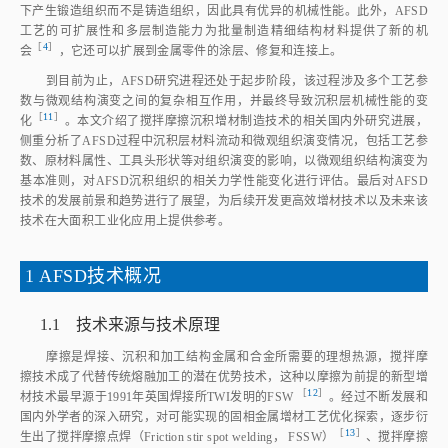
下产生锻造组织而不是铸造组织，因此具有优异的机械性能。此外，AFSD
工艺的可扩展性和多层制造能力为批量制造精细结构材料提供了新的机
［
4
］
会
，它还可以扩展到金属零件的涂层、修复和连接上。
到目前为止，AFSD研究进程还处于起步阶段，该过程涉及多个工艺参
数与微观结构演变之间的复杂相互作用，并最终导致沉积层机械性能的变
［
11
］
化
。本文介绍了搅拌摩擦沉积增材制造技术的相关国内外研究进展，
侧重分析了AFSD过程中沉积层材料流动和微观组织演变情况，包括工艺参
数、原材料属性、工具头形状等对组织演变的影响，以微观组织结构演变为
基本准则，对AFSD沉积组织的相关力学性能变化进行评估。最后对AFSD
技术的发展前景和趋势进行了展望，为后续开发更高效增材技术以及未来该
技术在大面积工业化应用上提供参考。
1 AFSD技术概况
1.1 技术来源与技术原理
摩擦是焊接、沉积和加工结构金属和合金所需要的理想热源，搅拌摩
擦技术成了代替传统熔融加工的潜在优势技术，这种以摩擦为前提的新型增
 ［
12
］
材技术最早源于1991年英国焊接所TWI发明的FS
W
。经过不断发展和
国内外学者的深入研究，对可能实现的固相金属增材工艺优化探索，逐步衍
［
13
］
生出了搅拌摩擦点焊（Friction stir spot welding， FSSW
）
、搅拌摩擦