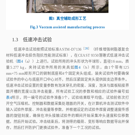
［
26
］
低速冲击试验按照试验标准ASTM⁃D713
6
（纤维增强树脂基复合
材料低速冲击损伤阻抗性能测试标准），在CEAST 9350落锤式低速冲击试
验机（
图4
（a））上进行。试验所用的冲头形状为半球形，直径16 mm，质
量5.277 kg，夹持试验件所用的夹具如
图4
（b）所示，由1个带有125
mm×75 mm矩形开口的钢制底座和4个固定夹头组成，装夹试验件时要确保
试验件的中心与底座开口中心对齐，然后压紧固定夹头提供固支边界条件。
低速冲击试验设置的变量参数有泡沫穿孔的密度、深度，泡沫与面板粘接界
面开槽的宽度以及冲击能量，所有试验工况的参数和相应的试验件编号如
表4
所示，同一编号的试验件准备3个，试验结果取平均值。试验前依次打
开空气压缩机、控制器和数据采集处理器的开关，在计算机冲击测试软件中
输入试验件厚度、冲击能量等参数，并根据设定的试验件厚度调整速度传感
器的旋钮刻度，确保在冲头接触试验件的瞬间开始采集冲头速度和位移数
据，然后开始试验。冲击结束后，将测得的载荷、变形等响应数据导出并保
存，然后打开防护门更换试验件，准备下一个工况的试验。