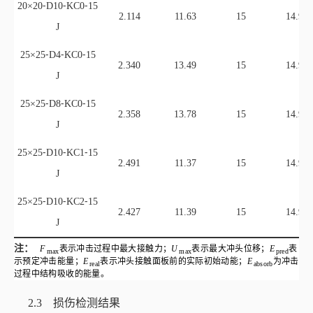
2.358
13.78
15
14.95
J
25×25⁃D10⁃KC1⁃15
2.491
11.37
15
14.95
J
25×25⁃D10⁃KC2⁃15
2.427
11.39
15
14.95
J
注：
F
表示冲击过程中最大接触力；
U
表示最大冲头位移；
E
表
max
max
pred
示预定冲击能量；
E
表示冲头接触面板前的实际初始动能；
E
为冲击
real
absorb
过程中结构吸收的能量。
2.3 损伤检测结果
本文采用目视检测和超声C扫描两种检测手段对穿孔泡沫夹层试验件的
低速冲击损伤进行研究，并用千分尺测量了面板表面的凹坑深度。面板表面
损伤的目视结果如
图9
所示，凹坑深度测量结果平均值如
表6
所示，所有数
据的离散系数小于10%。可以看到，随着冲击能量的增加，面板凹坑深度由
0.25 mm增加到0.8 mm，冲击能量较高时损伤还呈放射状扩展，凹坑区损伤
形式以基体开裂为主，纤维的损伤并不明显；而随着胶钉密度的增加，凹坑
的深度增加了约30%，但损伤面积明显减小；泡沫开槽试验件的凹坑大小相