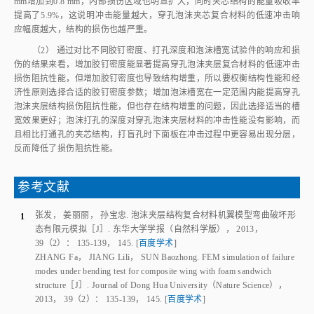
泡沫夹层结构损伤阻抗性能，但也存在结构增重的问题，因此选择适当的槽
宽效果更好；泡沫打孔的深度对穿孔泡沫夹层材料的冲击性能没有影响，而
且相比打通孔的夹芯结构，打盲孔时下面板在冲击过程中更容易出现分层，
反而降低了损伤阻抗性能。
参考文献
张发
，
姜丽丽
，
孙宝忠
.
泡沫夹层结构复合材料机翼模型弯曲破坏形
1
态有限元模拟
［J］.
东华大学学报（自然科学版）
，
2013
，
39
（
2
）：
135
-
139， 145
.
[
百度学术
]
ZHANG Fa
，
JIANG Lili
，
SUN Baozhong
.
FEM simulation of failure
modes under bending test for composite wing with foam sandwich
structure
［J］.
Journal of Dong Hua University（Nature Science）
，
2013
，
39
（
2
）：
135
-
139， 145
.
[
百度学术
]
蔡建丽
，
余欢
，
王云英
，
等
.
泡沫夹层结构复合材料准静态压痕实验
2
［J］.
宇航材料工艺
，
2011
，
41
（
3
）：
84
-
88
.
[
百度学术
]
CAI Jianli
，
YU Huan
，
WANG Yunying
，
et al
.
Foam-core sandwich
structure composites subjected to quasi-static indentation
［J］.
Aerospace
Materials & Technology
，
2011
，
41
（
3
）：
84
-
88
.
[
百度学术
]
CARTIE D D
，
FLECK N A
.
The effect of pin reinforcement upon the
3