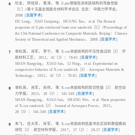
单杭英
，
肖军
，
李宁
，
等
.
X-cor夹层结构的平压性能试验
［J］.
宇
7
航材料工艺
，
2012
，
42
（
3
）：
78
-
81
.
[
百度学术
]
SHAN Hangying
，
XIAO Jun
，
LI Ning
，
et al
.
Experimental on
compressive behavior of X-cor sandwich
［J］.
Aerospace Materials &
Technology
，
2012
，
42
（
3
）：
78
-
81
.
[
百度学术
]
单杭英
，
肖军
，
尚伟
，
等
.
X-cor夹层结构的剪切性能
［J］.
航空动
8
力学报
，
2013
，
28
（
3
）：
541
-
549
.
[
百度学术
]
SHAN Hangying
，
XIAO Jun
，
SHANG Wei
，
et al
.
Shear properties
of X-cor sandwich
［J］.
Journal of Aerospace Power
，
2013
，
28
（
3
）：
541
-
549
.
[
百度学术
]
朱飞
，
还大军
，
肖军
，
等
.
X-cor夹层结构低速冲击实验和数值模拟
9
研究
［J］.
航空材料学报
，
2017
，
37
（
2
）：
28
-
37
.
[
百度学术
]
ZHU Fei
，
HUAN Dajun
，
XIAO Jun
，
et al
.
Experimental and numeral
investigation on X-cor sandwich structure under low-velocity
impact
［J］.
Journal of Aeronautical Materials
，
2017
，
37
（
2
）：
28
-
37
.
[
百度学术
]
郑锡涛
，
李泽江
，
杨帆
.
Z-pin增强复合材料层合板断裂韧性试验研究
10
［J］.
复合材料学报
，
2010
，
27
（
4
）：
180
-
188
.
[
百度学术
]
ZHENG Xitao
，
LI Zejiang
，
YANG Fan
.
Experimental investigation on