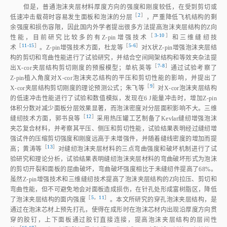
但是，普通泡沫夹层材料厚度方向的强度和刚度较低，在受到剪切或
［
2
］
低速冲击载荷时容易发生面板和泡沫的分
层
，严重降低飞机结构的剩
余强度和损伤容限，因此国内外学者提出很多方法提高泡沫夹层结构的Z向
［
3⁃10
］
性能，目前研究比较多的有Z⁃pin增强技
术
和三维缝纫技
［
11⁃15
］
［
5⁃6
］
术
。Z⁃pin增强技术方面，杜龙
等
对X状Z⁃pin增强泡沫夹层结
构的剪切和弯曲性能进行了试验研究，并结合空间网架结构和等效夹杂法提
［
7⁃8
］
出X⁃cor夹层结构剪切刚度的预报模型；单杭英
等
通过试验考察了
Z⁃pin植入角度对X⁃cor泡沫夹芯结构的平压和剪切性能的影响，并提出了
［
9
］
X⁃cor夹层结构剪切刚度的理论预测公式；朱飞
等
对X⁃cor泡沫夹层结构
的低速冲击性能进行了试验和数值模拟，发现在6 J能量冲击时，增加Z⁃pin
体积分数对减少面板分层效果显著，而泡沫密度对分层面积影响不大。三维
［
12
］
缝纫技术方面，郭书良
等
采用热压罐工艺制备了Kevlar缝纫增强泡沫
夹芯复合材料，并考察其平压、侧压和剪切性能，试验结果表明经过缝纫增
强试件的压缩剪切强度和刚度远高于未增强件，并随着缝线密度的增加而提
［
13
］
高；黄涛
等
对缝纫泡沫夹层材料的三点弯曲强度和破坏机制进行了试
验研究和理论分析，试验结果表明缝纫泡沫夹层材料的弯曲破坏形式为泡沫
的剪切开裂和面板的屈曲破坏，弯曲破坏强度相比于未缝纫件提高了68%。
虽然Z⁃pin增强技术和三维缝纫技术提高了泡沫夹层结构的Z向拉压、剪切和
弯曲性能，但不可避免地会对面板造成损伤，在针孔处形成富树脂区，降低
［
5
，
11
］
了泡沫夹层结构的面内强
度
。本文所研究的穿孔泡沫夹层结构，是
通过在泡沫芯材上预先打孔，使得在成形时在泡沫芯材内出现沿厚度方向贯
穿的胶钉，上下面板通过胶钉直接连接，提高泡沫夹层结构的层间性