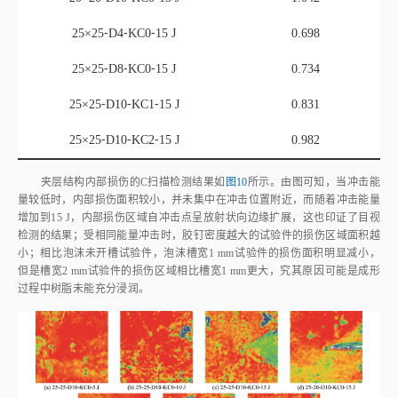
25×25⁃D10⁃KC2⁃15 J
0.982
夹层结构内部损伤的C扫描检测结果如
图10
所示。由图可知，当冲击能
量较低时，内部损伤面积较小，并未集中在冲击位置附近，而随着冲击能量
增加到15 J，内部损伤区域自冲击点呈放射状向边缘扩展，这也印证了目视
检测的结果；受相同能量冲击时，胶钉密度越大的试验件的损伤区域面积越
小；相比泡沫未开槽试验件，泡沫槽宽1 mm试验件的损伤面积明显减小，
但是槽宽2 mm试验件的损伤区域相比槽宽1 mm更大，究其原因可能是成形
过程中树脂未能充分浸润。
图10
低速冲击损伤超声C扫描图片
Fig.10
Ultrasonic C⁃scan photos of low⁃velocity impact damage