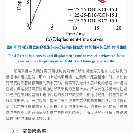
图8
不同泡沫槽宽的穿孔泡沫夹芯结构的接触力-时间和冲头位移-时间曲线
Fig.8
Force-time curves and displacment-time curves of perforated foam
core sandwich specimens with different foam groove widths
如果采用冲头回弹离开面板时的残余位移来衡量穿孔泡沫夹芯结构的
低速冲击阻抗性能，那么由上述结果可知，在受到一定能量冲击时，增加胶
钉密度能显著降低面板的残余变形，提高穿孔泡沫夹层结构的低速冲击阻抗
性能，但是胶钉密度的增加也导致结构的重量增大，所以要在权衡结构性能
和经济性原则的基础上选择合适的胶钉密度参数；相比打通孔，打盲孔使得
残余变形更小，一定程度上提高了穿孔泡沫夹芯结构的冲击阻抗，但打盲孔
深度对冲击性能影响不大；同样，相比泡沫不开槽，泡沫开槽也提高了结构
抗冲击性能，但开槽宽度对抗冲击性能影响不大，所以从经济性角度来说选
择较小的泡沫槽宽比较合适。
2.2 能量吸收率
穿孔泡沫夹层材料的低速冲击性能也可以用结构通过损伤和塑性变形
来消耗冲击能量的能力即能量吸收率来衡量。本文将冲击接触开始时冲头的
初动能（即实际冲击能量）与冲头回弹与面板脱离瞬间的动能的差值定义为
冲击过程中穿孔泡沫夹芯结构所吸收的能量，即
1
1
2
2
=
−
（1）
E
a
b
s
o
r
b
=
1
2
m
v
0
2
-
1
2
m
v
t
2
E
m
v
m
v
a
b
s
o
r
b
0
t