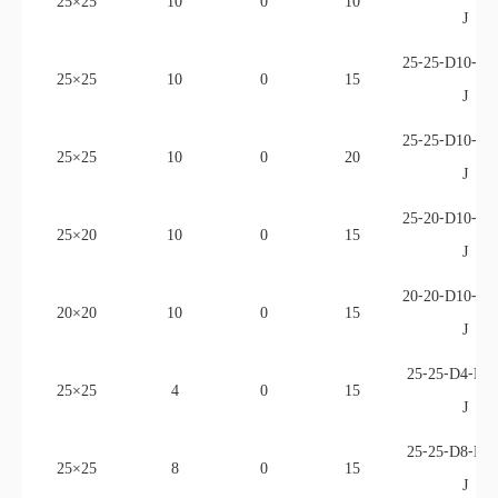
J
25⁃20⁃D10⁃KC
25×20
10
0
15
J
20⁃20⁃D10⁃KC
20×20
10
0
15
J
25⁃25⁃D4⁃KC
25×25
4
0
15
J
25⁃25⁃D8⁃KC
25×25
8
0
15
J
25⁃25⁃D10⁃KC
25×25
10
1
15
J
25⁃25⁃D10⁃KC
25×25
10
2
15
J