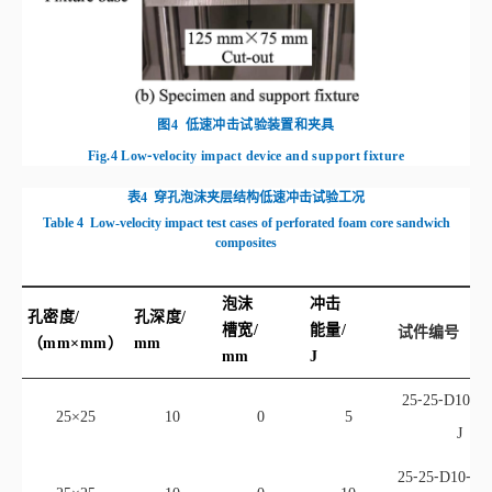
表4
穿孔泡沫夹层结构低速冲击试验工况
Table 4
Low‑velocity impact test cases of perforated foam core sandwich
composites
泡沫
冲击
孔密度/
孔深度/
槽宽/
能量/
试件编号
（mm×mm）
mm
mm
J
25⁃25⁃D10⁃K
25×25
10
0
5
J
25⁃25⁃D10⁃KC
25×25
10
0
10
J
25⁃25⁃D10⁃KC
25×25
10
0
15
J
25⁃25⁃D10⁃KC
25×25
10
0
20