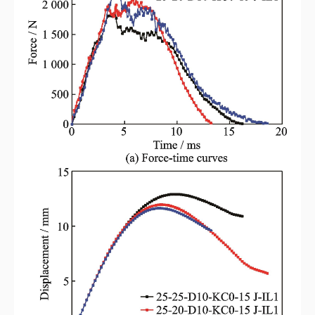
图6
不同胶钉的密度穿孔泡沫夹层试验件的接触力-时间和冲头位移-时间曲
线