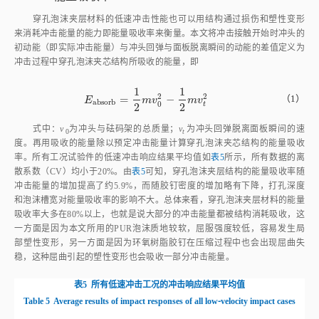
2
2
式中：
v
为冲头与砝码架的总质量；
v
为冲头回弹脱离面板瞬间的速
0
t
度。再用吸收的能量除以预定冲击能量计算穿孔泡沫夹芯结构的能量吸收
率。所有工况试验件的低速冲击响应结果平均值如
表5
所示，所有数据的离
散系数（CV）均小于20%。由
表5
可知，穿孔泡沫夹层结构的能量吸收率随
冲击能量的增加提高了约5.9%，而随胶钉密度的增加略有下降，打孔深度
和泡沫槽宽对能量吸收率的影响不大。总体来看，穿孔泡沫夹层材料的能量
吸收率大多在80%以上，也就是说大部分的冲击能量都被结构消耗吸收，这
一方面是因为本文所用的PUR泡沫质地较软，屈服强度较低，容易发生局
部塑性变形，另一方面是因为环氧树脂胶钉在压缩过程中也会出现屈曲失
稳，这种屈曲引起的塑性变形也会吸收一部分冲击能量。
表5
所有低速冲击工况的冲击响应结果平均值
Table 5
Average results of impact responses of all low⁃velocity impact cases
工况编号
F
/kN
U
/mm
E
/J
E
/J
max
max
pred
real
25×25⁃D10⁃KC0⁃5
1.439
6.82
5
4.95
J