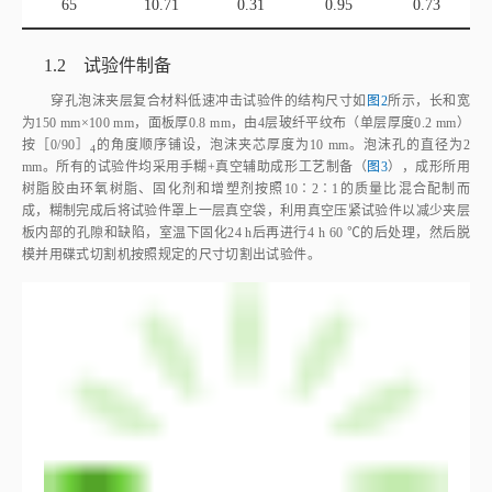
65
10.71
0.31
0.95
0.73
1.2 试验件制备
穿孔泡沫夹层复合材料低速冲击试验件的结构尺寸如
图2
所示，长和宽
为150 mm×100 mm，面板厚0.8 mm，由4层玻纤平纹布（单层厚度0.2 mm）
按［0/90］
的角度顺序铺设，泡沫夹芯厚度为10 mm。泡沫孔的直径为2
4
mm。所有的试验件均采用手糊+真空辅助成形工艺制备（
图3
），成形所用
树脂胶由环氧树脂、固化剂和增塑剂按照10∶2∶1的质量比混合配制而
成，糊制完成后将试验件罩上一层真空袋，利用真空压紧试验件以减少夹层
板内部的孔隙和缺陷，室温下固化24 h后再进行4 h 60 ℃的后处理，然后脱
模并用碟式切割机按照规定的尺寸切割出试验件。