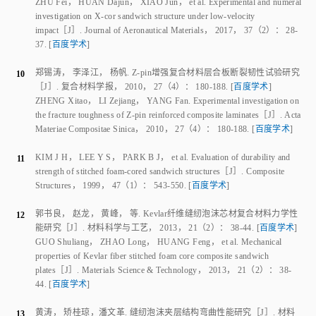
the fracture toughness of Z-pin reinforced composite laminates
［J］.
Acta
Materiae Compositae Sinica
，
2010
，
27
（
4
）：
180
-
188
.
[
百度学术
]
KIM J H
，
LEE Y S
，
PARK B J
，
et al
.
Evaluation of durability and
11
strength of stitched foam-cored sandwich structures
［J］.
Composite
Structures
，
1999
，
47
（
1
）：
543
-
550
.
[
百度学术
]
郭书良
，
赵龙
，
黄峰
，
等
.
Kevlar纤维缝纫泡沫芯材复合材料力学性
12
能研究
［J］.
材料科学与工艺
，
2013
，
21
（
2
）：
38
-
44
.
[
百度学术
]
GUO Shuliang
，
ZHAO Long
，
HUANG Feng
，
et al
.
Mechanical
properties of Kevlar fiber stitched foam core composite sandwich
plates
［J］.
Materials Science & Technology
，
2013
，
21
（
2
）：
38
-
44
.
[
百度学术
]
黄涛
，
矫桂琼
，
潘文革
.
缝纫泡沫夹层结构弯曲性能研究
［J］.
材料
13
科学与工程学报
，
2006
，
24
（
4
）：
535
-
538
.
[
百度学术
]
HUANG Tao
，
JIAO Guiqiong
，
PAN Wenge
.
Study on flexural
behavior of stitched foam-core sandwich
［J］.
Journal of Materials
Science & Engineering
，
2006
，
24
（
4
）：
535
-
538
.
[
百度学术
]
马元春
.
缝纫泡沫夹层结构稳定性试验研究
［J］.
科技与创新
，
14
2017
（
16
）：
74
-
75
.
[
百度学术
]