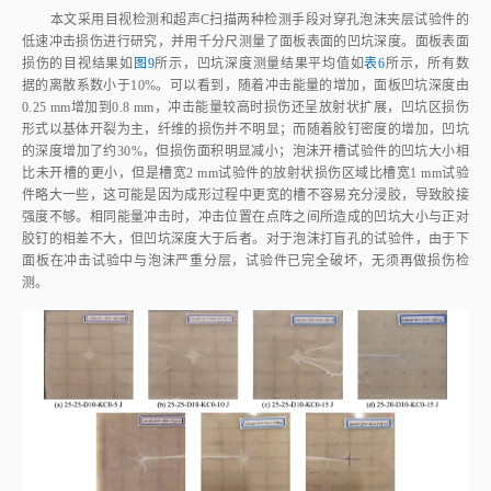
比未开槽的更小，但是槽宽2 mm试验件的放射状损伤区域比槽宽1 mm试验
件略大一些，这可能是因为成形过程中更宽的槽不容易充分浸胶，导致胶接
强度不够。相同能量冲击时，冲击位置在点阵之间所造成的凹坑大小与正对
胶钉的相差不大，但凹坑深度大于后者。对于泡沫打盲孔的试验件，由于下
面板在冲击试验中与泡沫严重分层，试验件已完全破坏，无须再做损伤检
测。
图9
低速冲击损伤目视检测照片
Fig.9
Visually inspection photos of low⁃velocity impact damage
表6
所有低速冲击工况的凹坑深度测量结果平均值
Table 6
Average measuring results of indentation depth of all low⁃velocity
impact cases