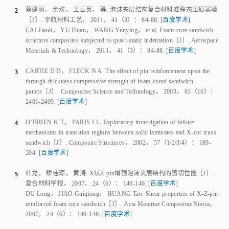
through-thickness compressive strength of foam-cored sandwich
panels
［J］.
Composites Science and Technology
，
2003
，
63
（
16
）：
2401
-
2409
.
[
百度学术
]
O’BRIEN K T
，
PARIS I L
.
Exploratory investigation of failure
4
mechanisms in transition regions between solid laminates and X-cor truss
sandwich
［J］.
Composite Structures
，
2002
，
57
（
1/2/3/4
）：
189
-
204
.
[
百度学术
]
杜龙
，
矫桂琼
，
黄涛
.
X状Z-pin增强泡沫夹层结构的剪切性能
［J］.
5
复合材料学报
，
2007
，
24
（
6
）：
140
-
146
.
[
百度学术
]
DU Long
，
JIAO Guiqiong
，
HUANG Tao
.
Shear properties of X-Z-pin
reinforced foam core sandwich
［J］.
Acta Materiae Compositae Sinica
，
2007
，
24
（
6
）：
140
-
146
.
[
百度学术
]
杜龙
，
矫桂琼
，
黄涛
，
等
.
Z-pin增强泡沫夹层结构的弯曲性能
6
［C］//
第十五届全国复合材料学术会议
.
北京
：
中国力学学会
，
2008
.
[
百度学术
]
DU Long
，
JIAO Guiqiong
，
HUANG Tao
，
et al
.
The flexural
properties of Z-pin reinforced foam core sandwich
［C］//
Proceedings of
the 15th National Conference on Composite Materials
.
Beijing
：
Chinese
Society of Theoretical and Applied Mechanics
，
2008
.
[
百度学术
]