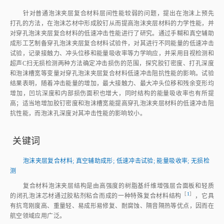
针对普通泡沫夹层复合材料层间性能较弱的问题，提出在泡沫上预先
打孔的方法，在泡沫芯材中形成胶钉从而提高泡沫夹层材料的力学性能，并
对穿孔泡沫夹层复合材料的低速冲击性能进行了研究。通过手糊和真空辅助
成形工艺制备穿孔泡沫夹层复合材料试验件，对其进行不同能量的低速冲击
试验，记录接触力、冲头位移和能量吸收率等力学响应，并采用目视检测和
超声C扫无损检测两种方法确定冲击损伤的范围，探究胶钉密度、打孔深度
和泡沫槽宽等变量对穿孔泡沫夹层复合材料低速冲击阻抗性能的影响。试验
结果表明，随着冲击能量的增加，最大接触力、最大冲头位移和残余变形均
增加，凹坑深度和内部损伤面积也增大，同时结构的能量吸收率也有所提
高；适当地增加胶钉密度和泡沫槽宽能提高穿孔泡沫夹层材料的低速冲击阻
抗性能，而泡沫孔深度对其冲击性能的影响较小。
关键词
泡沫夹层复合材料
;
真空辅助成形
;
低速冲击试验
;
能量吸收率
;
无损检
测
复合材料泡沫夹层结构是由高强度的树脂基纤维增强层合面板和轻质
［
1
］
的闭孔泡沫芯材通过胶粘剂粘合而成的一种特殊复合材料结
构
，它具
有抗弯刚度高、重量轻、易成形易修复、耐腐蚀、隔音隔热等优点，因而在
航空领域应用广泛。