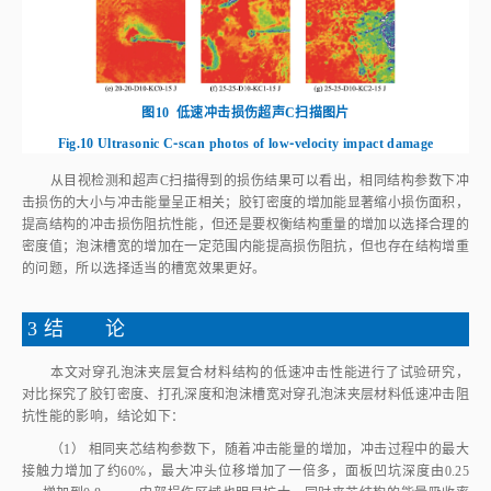
从目视检测和超声C扫描得到的损伤结果可以看出，相同结构参数下冲
击损伤的大小与冲击能量呈正相关；胶钉密度的增加能显著缩小损伤面积，
提高结构的冲击损伤阻抗性能，但还是要权衡结构重量的增加以选择合理的
密度值；泡沫槽宽的增加在一定范围内能提高损伤阻抗，但也存在结构增重
的问题，所以选择适当的槽宽效果更好。
3 结 论
本文对穿孔泡沫夹层复合材料结构的低速冲击性能进行了试验研究，
对比探究了胶钉密度、打孔深度和泡沫槽宽对穿孔泡沫夹层材料低速冲击阻
抗性能的影响，结论如下：
（1） 相同夹芯结构参数下，随着冲击能量的增加，冲击过程中的最大
接触力增加了约60%，最大冲头位移增加了一倍多，面板凹坑深度由0.25
mm增加到0.8 mm，内部损伤区域也明显扩大，同时夹芯结构的能量吸收率
提高了5.9%，这说明冲击能量越大，穿孔泡沫夹芯复合材料的低速冲击响
应幅度越大，结构的损伤也越严重。
（2） 通过对比不同胶钉密度、打孔深度和泡沫槽宽试验件的响应和损
伤的结果来看，增加胶钉密度能显著提高穿孔泡沫夹层复合材料的低速冲击
损伤阻抗性能，但增加胶钉密度也导致结构增重，所以要权衡结构性能和经
济性原则选择合适的胶钉密度参数；增加泡沫槽宽在一定范围内能提高穿孔