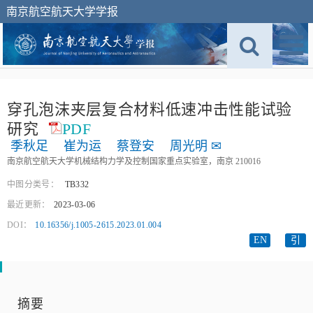
南京航空航天大学学报
穿孔泡沫夹层复合材料低速冲击性能试验
研究
PDF
季秋足
崔为运
蔡登安
周光明
✉
南京航空航天大学机械结构力学及控制国家重点实验室，南京 210016
中图分类号：
TB332
最近更新：
2023-03-06
DOI：
10.16356/j.1005-2615.2023.01.004
EN
引
摘要