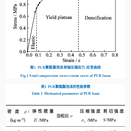
图1
PUR聚氨酯泡沫单轴压缩应力-应变曲线
Fig.1
Axial compression stress-strain curve of PUR foam
表3
PUR聚氨酯泡沫的性能参数
Table 3
Mechanical parameters of PUR foam
ρ
弹性模量
压缩强度
剪切强度
密度
/
ρ
ν
泊松比
ν
-3
E
σ
s
S
/MPa
（kg·
m
）
/MPa
/MPa
E
σ
s