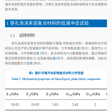
速冲击损伤阻抗性能的影响，为穿孔泡沫夹层复合材料结构设计及应用提供
技术支持。
1 穿孔泡沫夹层复合材料的低速冲击试验
1.1 试样材料
穿孔泡沫夹层复合材料的面板为玻璃/环氧复合材料，增强材料为中材
科技公司生产的E型玻璃纤维平纹织物，力学参数如
表1
所示；基体为E⁃51
环氧树脂，力学参数如
表2
所示。夹芯材料为PUR聚氨酯泡沫，通过单轴压
缩试验得到其压缩应力⁃应变曲线如
图1
所示，进而得到其弹性模量、泊松比
和压缩屈服应力如
表3
所示。
表1
玻纤/环氧平纹织物复合材料力学性能
Table 1
Mechanical properties of Glass/Epoxy plain fabric composites
E
/GPa
E
/GPa
E
/GPa
G
/GPa
G
/GPa
G
1
2
3
12
13
2
19.03
19.03
5.63
3.42
2