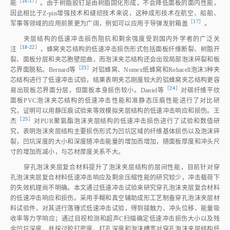
［
16⁃17
］
能
。由于树脂胶钉是由树脂固化形成，不会降低面板的面内性能，
因此相比于Z⁃pin增强技术和缝纫技术来说，这种成形技术在航空、船舶、
［
17
］
军事等领域的应用前景更为广阔，例如可以应用于导弹发射箱
盖
。
夹层结构的低速冲击损伤阻抗和剩余强度受到国内外学者的广泛关
［
18⁃22
］
注
，蜂窝夹芯结构的低速冲击损伤形式包括面板纤维断裂、树脂开
裂、面板分层和夹芯胞壁屈曲，而泡沫夹芯结构还会出现局部泡沫碎裂和板
［
23
］
芯界面脱粘。Bernard
等
对铝蜂窝、Nomex纸蜂窝和Rohacell泡沫3种夹
芯结构进行了低速冲击试验，结果表明夹芯刚度较大的铝蜂窝夹芯结构更容
［
24
］
易出现板芯界面分层，但面板本身损伤较小。Daniel
等
对碳纤维平纹
面板PVC泡沫夹芯结构的低速冲击性能和准静态压痕性能进行了对比研
究，证明可以用静压痕试验来等效模拟夹层结构的低速冲击响应和损伤。王
［
25
］
杰
对PUR聚氨酯泡沫夹层结构的低速冲击损伤进行了试验和数值研
究，表明泡沫夹层结构主要损伤形式为凹坑区域的纤维基体损伤以及泡沫碎
裂，凹坑深度的大小和深度随冲击能量的增加而增加，随面板厚度和冲头尺
寸的增加而减小，与芯材厚度关系不大。
穿孔泡沫夹层复合材料提升了泡沫夹层结构的层间性能，目前针对穿
孔泡沫夹层复合材料低速冲击响应及剩余压缩性能的研究较少，冲击载荷下
的失效机理尚不明确。本文通过低速冲击试验来研究穿孔泡沫夹层复合材料
的低速冲击响应和损伤。采用手糊和真空辅助成形工艺制备穿孔泡沫夹层材
料试验件，对其进行落锤式低速冲击试验，得到接触力、冲头位移、能量吸
收率等力学响应；通过目视检测和超声C扫描确定低速冲击损伤大小以及残
余凹坑深度，并探讨胶钉密度、打孔深度和泡沫槽宽对穿孔泡沫夹层结构低