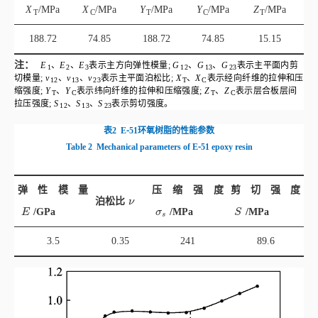
X
/MPa
X
/MPa
Y
/MPa
Y
/MPa
Z
/MPa
Z
T
C
T
C
T
188.72
74.85
188.72
74.85
15.15
注：
E
、
E
、
E
表示主方向弹性模量;
G
、
G
、
G
表示主平面内剪
1
2
3
12
13
23
切模量;
ν
、
ν
、
ν
表示主平面泊松比;
X
、
X
表示经向纤维的拉伸和压
12
13
23
T
C
缩强度;
Y
、
Y
表示纬向纤维的拉伸和压缩强度;
Z
、
Z
表示层合板层间
T
C
T
C
拉压强度;
S
、
S
、
S
表示剪切强度。
12
13
23
表2
E⁃51环氧树脂的性能参数
Table 2
Mechanical parameters of E⁃51 epoxy resin
弹性模量
压缩强度
剪切强度
ν
泊松比
ν
E
σ
s
S
/GPa
/MPa
/MPa
E
σ
S
s
3.5
0.35
241
89.6