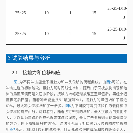
2 试验结果与分析
2.1 接触力和位移响应
图5
为不同冲击能量下接触力和冲头位移的历程曲线。由
图5
可知，在
冲击过程的初始阶段，接触力随时间线性增加，随后由于面板损伤出现和泡
沫的局部压溃而进入屈服阶段，接触力增幅逐渐放缓直至峰值后，再经小幅
度振荡后回落；随着冲击能量从5 J增加到20 J，接触力的峰值增加了接近
60%，最大冲头位移增加了一倍多。
图6
为不同胶钉密度试验件的载荷和冲
头位移的响应曲线，可以看到，随着胶钉密度的增加，最大接触力的变化不
大，可以认为是试验件成形误差或试验误差；最大冲击变形则呈现单调减少
的趋势，但下降幅度只有约9%。泡沫打孔深度对接触力和位移响应的影响
如
图7
所示，相比打通孔的试验件，打盲孔试验件的载荷和位移峰值更大，
但在同样是盲孔的情况下，孔深4 mm和8 mm试件的载荷和位移曲线几乎重
合，说明孔的深度对冲击响应影响不大。泡沫槽宽对接触力和位移响应的影
响如
图8
所示。显然，泡沫开槽试验件的最大接触力和接触时间相比未开槽
件明显增大，但最大位移和残余变形明显减少；而同样开槽的槽宽1 mm和
槽宽2 mm试验件的载荷和位移曲线几乎重合，表明泡沫槽宽对冲击响应的
影响不大。