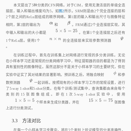
2个层之间的ReLu层组成的顺序网络。第1层的输入和输出尺寸与图像特征
α
β
α
β
相同，第2层的输出为
和
。FRM通过2个全连接层实现，其
5
×
5
=
25
5
×
5
=
25
中输入和输出的大小都是
。在第1个全连接层之后还有
×
n
×
n
Ψ
n
n
Ψ
1个ReLu层。使用1个
的全连接层来实现参数预测器
。
在训练过程中，首先在训练集上对网络进行常规的多分类训练。无论
在小样本学习还是常规的分类网络学习中，特征提取器的目的都是为了得到
具有鉴别性的图像特征。虽然这部分不是关于小样本学习的主要研究，但在
ϕ
ϕ
实验中证实了其对结果的显著影响。预训练之后，将融合映射
和参
Ψ
Ψ
数预测器
一起训练。按照现有的小样本学习工作的常规设置，进行
了5‑way 1‑shot和5‑shot分类。在每个训练/测试集中，查询集都由来自每个
类别的15张图像组成。即在1次5‑way 1‑shot实验中，使用
1
×
5
=
5
15
×
5
=
75
1
×
5
=
5
15
×
5
=
75
个样本来生成分类器，并在
张图像
上进行分类测试。
3.3 方法对比
在每一个小样本学习步骤中，将在5个类别上验证模型的分类准确性。
［
11
］
与Sung
等
中一致，最终的准确率平均在600个随机生成的测试集上进
行测试。
表1
对比了本文方法和以往方法的准确性。其中方法栏中上半部分