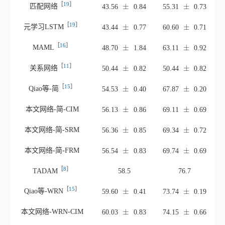
［
19
］
±
±
元学习LST
M
±
±
43.44
0.77
60.60
0.71
［
16
］
±
±
MAM
L
±
±
48.70
1.84
63.11
0.92
［
11
］
±
±
关系网
络
±
±
50.44
0.82
50.44
0.82
［
15
］
±
±
Qiao等‑
简
±
±
54.53
0.40
67.87
0.20
±
±
本文网络‑简‑CIM
±
±
56.13
0.86
69.11
0.69
±
±
本文网络‑简‑SRM
±
±
56.36
0.85
69.34
0.72
±
±
本文网络‑简‑FRM
±
±
56.54
0.83
69.74
0.69
［
8
］
TADA
M
58.5
76.7
［
15
］
±
±
Qiao等‑WR
N
±
±
59.60
0.41
73.74
0.19
±
±
本文网络‑WRN‑CIM
±
±
60.03
0.83
74.15
0.66
±
±
本文网络‑WRN‑SRM
±
±
59.88
0.82
73.35
0.70