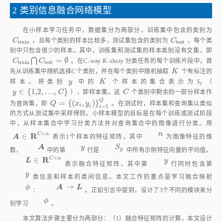
2 类别信息融合网络模型
在小样本学习任务中，数据集分为两部分，训练集中包含的类别为
C
t
r
a
i
n
C
t
e
s
t
C
，且每个类别的样本比较多，测试集包含的类别为
C
，每个类
t
r
a
i
n
t
e
s
t
别中只包含很少的样本。其中，训练集和测试集的样本类别没有交集，即
⋂
=
∅
C
t
r
a
i
n
⋂
C
t
e
s
t
=
∅
C
C
。在
C
‑way
K
‑shoty 分类任务的每个训练片段中，首
t
r
a
i
n
t
e
s
t
K
先从训练集中随机选择
C
个类别，并在每个类别中随机抽取
K
个有标注的
y
K
样本。将类别
y
中的
K
个样本的集合表示为
S
（
y
∈
{
1,2
,
…
,
}
C
y
C
），即样本集。这
C
个类别中剩余的一部分样本作
y
∈
1,2
,
…
,
C
Q
=
{
(
,
)
}
Q
=
x
i
,
y
i
i
=
1
Q
为查询集，即
Q
x
y
。在测试时，样本集和查询集以类似
i
=
1
i
i
的方式从测试集中采样得到。小样本模型的目标是在每个训练或测试阶段
中，从样本集合中学习分类方法并对查询集合中的图像进行分类。用
×
R
C
n
∈
n
A
A
A
表示1个样本的特征矩阵，其中
n
为图像特征的维数，
A
∈
R
C
×
n
×
R
C
n
∈
y
S
y
L
中的第
y
行是
S
中所有示例特征向量的平均值。
表示融
L
∈
R
C
×
n
y
y
y
y
y
合特征矩阵，其中第
行同时包含第
类信息和样本的类间信
→
ϕ
A
→
L
A
L
ϕ
息。本文工作的重点是学习融合映射
：
。正如引
ϕ
ϕ
言中提到，设计了3个不同的模块来分别学习
。
本文算法步骤主要分为两部分：（1）融合特征矩阵的计算，本文设计
了多种可选方法，在第2.1节融合映射模块中分别进行了详细描述；（2）基
于融合特征矩阵进行分类器参数预测并对查询图像进行分类，在第2.2节类