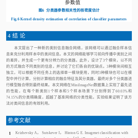
Fig.6
Kernel density estimation of correlation of classifier parameters
4 结 论
本文提出了一种新的类别信息融合网络，该网络可以通过融合样本信
息来充分利用样本中的类间信息。本文的网络能够学习前向传播中类别之间
的差异，并生成一个更有分辨力的分类器。此外，设计了3个模块，以不同
的方式融合不同类别的信息，并讨论了它们各自的优缺点。3种模块间相互
独立，可以根据不同任务上的选择单一模块使用，同时3种模块也可以在模
型中并行计算，分别计算相应的融合特征及其分类器，最终对多个分类器进
行模型融合得到最终结果。本文网络在MiniImageNet数据集上实现了最先进
的性能，在每个新类别1个样本和5个样本场景下分别得到了60.03%和
74.15%的分类精确度，超越了基准网络的分类性能。实验结果证明了该方
法对类间信息的有效利用。
参考文献
Krizhevsky A
，
Sutskever I
，
Hinton G E
.
Imagenet classification with
1
deep convolutional neural networks
［C］//
Proceedings of Advances in
Neural Information Processing Systems
.
London
：
MIT
，
2012
：
1097
-