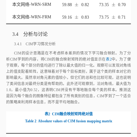
±
±
本文网络‑WRN‑FRM
±
±
59.16
0.83
73.75
0.71
3.4 分析与讨论
3.4.1 CIM学习情况分析
CIM的设计思路是在不考虑样本差异的情况下学习融合映射。为了分
析CIM学到的内容，将CIM的融合映射矩阵的绝对值显示在
表2
中。为了便
于观察，每个部分的值均进行了除以最大值的归一化。观察可以发现对角线
上的值支配着矩阵，这意味着对于每个目标类别，属于这个类的样本对它的
影响最大。虽然非对角元素的值较小，但它们的总和也比较可观，这也说明
了类间信息对最终分类是有帮助的。此外还可观察到，沿对角线，最大值为
1.0，最小值为0.52，这表明CIM并没有平等地融合每个类的样本。推测这
是因为每个融合的图像特征都包含了所有类别的信息，CIM学到了一个适合
的策略来利用样本信息，而不是平均地融合。
表2
CIM融合映射矩阵绝对值
Table 2
Absolute values of CIM fusion mapping matrix
源类别
目标