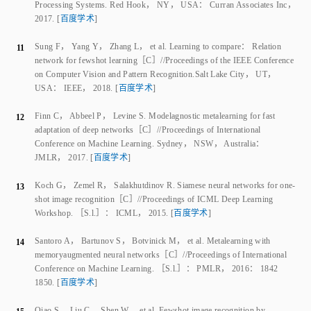
Sung F
，
Yang Y
，
Zhang L
，
et al
.
Learning to compare： Relation
11
network for few­shot learning
［C］//
Proceedings of the IEEE Conference
on Computer Vision and Pattern Recognition
.
Salt Lake City， UT，
USA
：
IEEE
，
2018
.
[
百度学术
]
Finn C
，
Abbeel P
，
Levine S
.
Model­agnostic meta­learning for fast
12
adaptation of deep networks
［C］//
Proceedings of International
Conference on Machine Learning
.
Sydney， NSW， Australia
：
JMLR
，
2017
.
[
百度学术
]
Koch G
，
Zemel R
，
Salakhutdinov R
.
Siamese neural networks for one­
13
shot image recognition
［C］//
Proceedings of ICML Deep Learning
Workshop
.
［S.l.］
：
ICML
，
2015
.
[
百度学术
]
Santoro A
，
Bartunov S
，
Botvinick M
，
et al
.
Meta­learning with
14
memory­augmented neural networks
［C］//
Proceedings of International
Conference on Machine Learning
.
［S.l.］
：
PMLR
，
2016
：
1842
1850
.
[
百度学术
]
Qiao S
，
Liu C
，
Shen W
，
et al
.
Few­shot image recognition by
15
predicting parameters from activations
［C］//
Proceedings of the IEEE