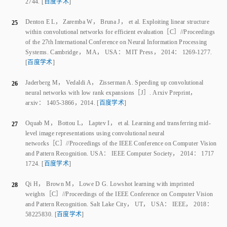
Denton E L
，
Zaremba W
，
Bruna J
，
et al
.
Exploiting linear structure
25
within convolutional networks for efficient evaluation
［C］//
Proceedings
of the 27th International Conference on Neural Information Processing
Systems
.
Cambridge， MA， USA
：
MIT Press
，
2014
：
1269
-
1277
.
[
百度学术
]
Jaderberg M
，
Vedaldi A
，
Zisserman A
.
Speeding up convolutional
26
neural networks with low rank expansions
［J］.
Arxiv Preprint
，
arxiv：
1405
-
3866
，
2014
.
[
百度学术
]
Oquab M
，
Bottou L
，
Laptev I
，
et al
.
Learning and transferring mid­
27
level image representations using convolutional neural
networks
［C］//
Proceedings of the IEEE Conference on Computer Vision
and Pattern Recognition
.
USA
：
IEEE Computer Society
，
2014
：
1717
1724
.
[
百度学术
]
Qi H
，
Brown M
，
Lowe D G
.
Low­shot learning with imprinted
28
weights
［C］//
Proceedings of the IEEE Conference on Computer Vision
and Pattern Recognition
.
Salt Lake City， UT， USA
：
IEEE
，
2018
：
5822
5830
.
[
百度学术
]
Yoon J
，
Kim T
，
Dia O
，
et al
.
Bayesian model­agnostic meta­
29
learning
［C］//
Proceedings of the 32nd International Conference on