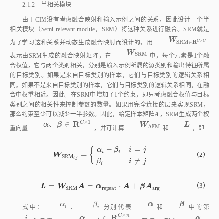
由于CIM没有考虑融合映射和输入示例之间的关系，因此设计一个半
相关模块（Semi‑relevant module，SRM）将这种关系进行融合。SRM就是
W
W
S
R
M
∈
R
C
×
×
R
C
C
S
R
M
∈
为了学习这种关系并动态生成融合映射而设计的。用
W
S
R
M
W
S
R
M
表示由SRM生成的融合映射矩阵，在
中，每个元素是1个融
合权值，它与两个类别相关，分别是输入示例所属的源类别和输出特征所属
的目标类别。如果是来自目标类别的样本，它们与目标类别的逻辑关系相
同。如果不是来自目标类别的样本，它们与目标类别的逻辑关系相同，在融
合中权重相近。因此，在SRM中增加了1个约束，即只考虑融合权值与目标
类别之间的相关性来控制参数的数量。如果用完全连接的层来实现SRM，
那么约束至少可以减少一半参数。因此，给定样本矩阵
A
，SRM生成两个权
×
1
R
C
、
∈
W
A
F
M
L
α
β
W
L
α
、
β
∈
R
C
×
1
A
F
M
重向量
，并可计算
和
，即
+
=
{
α
β
i
j
i
i
=
W
S
R
M
i
,
j
=
α
i
+
β
i
i
=
j
β
i
i
≠
j
（2）
W
S
R
M
,
i
j
≠
β
i
j
i
=
=
⋅
+
L
=
W
S
R
M
A
=
α
r
e
p
e
a
t
·
A
+
β
A
a
r
g
（3）
L
W
A
α
A
β
A
r
e
p
e
a
t
a
r
g
S
R
M
α
i
β
i
α
β
α
β
α
β
i
式中：
、
分别代表
和
中的第
i
×
R
C
n
∈
i
α
α
α
i
α
r
e
p
e
a
t
∈
R
C
×
n
r
e
p
e
a
t
个元素；
，其每一列为
；
1
×
R
n
∈
⋅
A
·
A
A
A
a
r
g
∈
R
1
×
n
a
r
g
 为
中每行的平均值；（
）表示