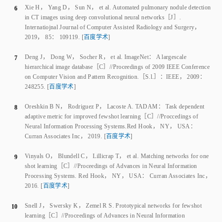
Internatiojnal Journal of Computer Assisted Radiology and Surgery
，
2019
，
85
：
109
119
.
[
百度学术
]
Deng J
，
Dong W
，
Socher R
，
et al
.
ImageNet： A large­scale
7
hierarchical image database
［C］//
Proceedings of 2009 IEEE Conference
on Computer Vision and Pattern Recognition
.
［S.l.］
：
IEEE
，
2009
：
248
255
.
[
百度学术
]
Oreshkin B N
，
Rodriguez P
，
Lacoste A
.
TADAM： Task dependent
8
adaptive metric for improved few­shot learning
［C］//
Proccedings of
Neural Information Processing Systems
.
Red Hook， NY， USA
：
Curran Associates Inc
，
2019
.
[
百度学术
]
Vinyals O
，
Blundell C
，
Lillicrap T
，
et al
.
Matching networks for one
9
shot learning
［C］//
Proceedings of Advances in Neural Information
Processing Systems
.
Red Hook， NY， USA
：
Curran Associates Inc
，
2016
.
[
百度学术
]
Snell J
，
Swersky K
，
Zemel R S
.
Prototypical networks for fewshot
10
learning
［C］//
Proceedings of Advances in Neural Information
Processing Systems
.
Red Hook， NY， USA
：
Curran Associates Inc
，
2017
.
[
百度学术
]