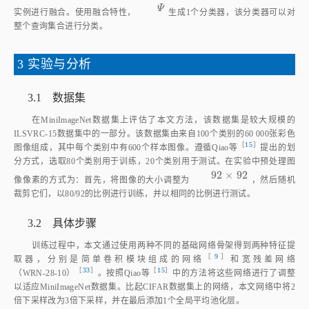
3 实验与分析
3.1 数据集
在MiniImageNet数据集上评估了本文方法，该数据集是较大规模的
ILSVRC‑15数据集中的一部分。该数据集由来自100个类别的60 000张彩色
［
15
］
图像组成，其中每个类别中有600个样本图像。遵循Qiao
等
提出的划
分方式，选取80个类别用于训练，20个类别用于测试。在实验中预处理图
92
×
92
92
×
92
像像素的方式为：首先，将图像的大小调整为
，然后随机
裁剪它们，以80/92的比例进行训练，并以相同的比例进行测试。
3.2 具体步骤
训练过程中，本文通过使用两种不同的基础网络骨架得到两种特征提
［
9
］
取器，分别是简单卷积模块组成的网
络
和宽残差网络
［
33
］
［
15
］
（WRN‑28‑10
）
。按照Qiao
等
中的方法将这些网络进行了调整
以适应MiniImageNet数据集。比起CIFAR数据集上的网络，本文网络中将2
倍下采样改为3倍下采样，并在最后添加1个全局平均池化层。
本文提出了5种分类的CFN网络。对于CIM，使用无激活层的单级全连
接层，输入和输出维度均为5，如
图2
所示。SRM则是由2个完全连接的层和