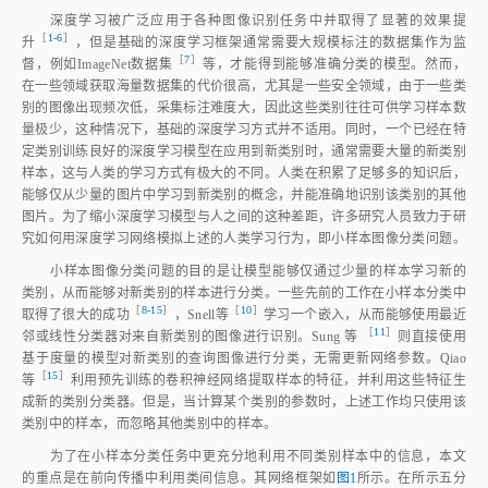
深度学习被广泛应用于各种图像识别任务中并取得了显著的效果提
［
1‑6
］
升
，但是基础的深度学习框架通常需要大规模标注的数据集作为监
［
7
］
督，例如ImageNet数据
集
等，才能得到能够准确分类的模型。然而，
在一些领域获取海量数据集的代价很高，尤其是一些安全领域，由于一些类
别的图像出现频次低，采集标注难度大，因此这些类别往往可供学习样本数
量极少，这种情况下，基础的深度学习方式并不适用。同时，一个已经在特
定类别训练良好的深度学习模型在应用到新类别时，通常需要大量的新类别
样本，这与人类的学习方式有极大的不同。人类在积累了足够多的知识后，
能够仅从少量的图片中学习到新类别的概念，并能准确地识别该类别的其他
图片。为了缩小深度学习模型与人之间的这种差距，许多研究人员致力于研
究如何用深度学习网络模拟上述的人类学习行为，即小样本图像分类问题。
小样本图像分类问题的目的是让模型能够仅通过少量的样本学习新的
类别，从而能够对新类别的样本进行分类。一些先前的工作在小样本分类中
［
8‑15
］
［
10
］
取得了很大的成
功
，Snell
等
学习一个嵌入，从而能够使用最近
 ［
11
］
邻或线性分类器对来自新类别的图像进行识别。Sung
等
则直接使用
基于度量的模型对新类别的查询图像进行分类，无需更新网络参数。Qiao
［
15
］
等
利用预先训练的卷积神经网络提取样本的特征，并利用这些特征生
成新的类别分类器。但是，当计算某个类别的参数时，上述工作均只使用该
类别中的样本，而忽略其他类别中的样本。
为了在小样本分类任务中更充分地利用不同类别样本中的信息，本文
的重点是在前向传播中利用类间信息。其网络框架如
图1
所示。在所示五分