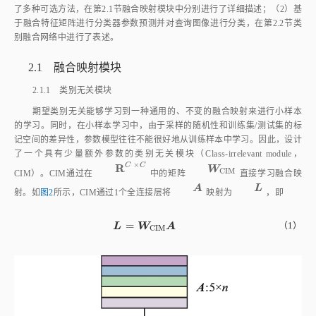
别融合网络中进行了表述。
2.1 融合映射模块
2.1.1 类别无关模块
期望类别无关能够学习到一种通用的、不变的融合映射来进行小样本
的学习。同时，在小样本学习中，由于采样的随机性和训练集/测试集的标
记空间的差异性，参数模型往往不能很好地从训练样本中学习。因此，设计
了一个具有少量额外参数的类别无关模块（Class‑irrelevant module，
×
R
C
C
R
C
×
C
W
C
I
M
W
C
I
M
CIM）。CIM通过在
中的矩阵
直接学习融合映
A
L
A
L
射。如
图2
所示，CIM通过1个全连接层将
映射为
，即
=
L
=
W
C
I
M
A
（1）
L
W
A
C
I
M