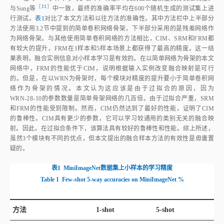
方法使用3.2节中提到的简单卷积网络骨架，下半部分采用的是残差网络作
为网络骨架。与其他使用简单卷积网络的方法相比，CIM、SRM和FRM都
有较大的提升，FRM在1样本和5样本场景上都获得了最高的精度。这一结
果表明，融合实例信息对小样本学习是有效的。在以简单网络为骨架的本文
网络中，FRM的性能优于CIM，说明根据输入实例改变融合映射是可行
的。但是，在以WRN为骨架时，每个模块对精度的提升要小于简单卷积网
络作为骨架的情况。本文认为这应该是由于过拟合的原因，因为
WRN‑28‑10的参数数量是简单骨架网络的几百倍。由于过拟合严重，SRM
和FRM的性能受到限制。然而，CIM仍然达到了最好的性能，证明了CIM
的鲁棒性。CIM具有更少的参数，它可以学习较通用的类别无关的融合映
射。因此，在过拟合条件下，该算法具有较好的鲁棒性和性能。综上所述，
虽然3个模块有不同的优点，但本文提出的融合样本方法的有效性是毋庸置
疑的。
表1
MiniImageNet数据集上小样本的学习精度
Table 1
Few‑shot 5‑way accuracies on MiniImageNet %
方法
1‑shot
5‑shot
［
19
］
±
±
匹配网
络
±
±
43.56
0.84
55.31
0.73