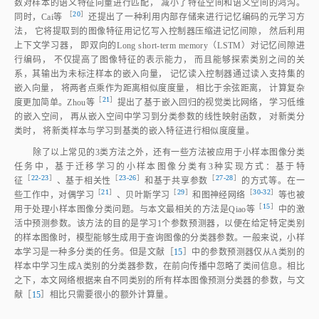
数对样本的语义特征向量进行匹配， 减小了特征空间和语义空间的鸿沟。
 ［
20
］
同时，Cai
等
还提出了一种利用内部存储来进行记忆编码的元学习方
法， 它将提取到的图像特征用记忆写入控制器压缩进记忆间隙， 然后利用
上下文学习器， 即双向的Long short‑term memory（LSTM）对记忆间隙进
行编码， 不仅提高了图像特征的表示能力， 而且能够探索类别之间的关
系，其输出为未标注样本的嵌入向量， 记忆读入控制器通过读入支持集的
嵌入向量， 将两者点乘作为距离相似度度量， 相比于余弦距离， 计算复杂
［
21
］
度更加简单。Zhou
等
提出了基于嵌入回归的视觉类比网络， 学习低维
的嵌入空间， 再从嵌入空间中学习到分类参数的线性映射函数， 对新类分
类时， 将新类样本与学习到基类的嵌入特征进行相似度度量。
除了以上常见的3类方法之外，还有一些方法被应用于小样本图像分类
任务中，基于迁移学习的小样本图像分类有3种实现方式：基于特
［
22‑23
］
［
23‑26
］
［
27‑28
］
征
、基于相关
性
和基于共享参
数
的方式等。在一
［
21
］
［
29
］
［
30‑32
］
些工作中，对偶学
习
、贝叶斯学
习
和图神经网
络
等也被
［
15
］
用于处理小样本图像分类问题。与本文最相关的方法是Qiao
等
中的激
活中预测参数。该方法的目的是学习1个参数预测器，以便在给定特定类别
的样本图像时，模型能够生成用于查询图像的分类器参数。一般来说，小样
本学习是一种多分类的任务。但是文献［
15
］中的参数预测器仅从A类别的
样本中学习生成A类别的分类器参数，在前向传播中忽略了类间信息。相比
之下，本文网络根据来自不同类别的所有样本图像预测分类器的参数，与文
献［
15
］相比只需要很小的额外计算量。