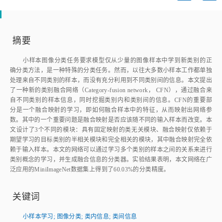
摘要
小样本图像分类任务要求模型仅从少量的图像样本中学到新类别的正
确分类方法，是一种特殊的分类任务。然而，以往大多数小样本工作都单独
处理来自不同类别的样本，而没有充分利用到不同类别间的信息。本文提出
了一种新的类别融合网络（Category‑fusion network， CFN），通过融合来
自不同类别的样本信息，同时挖掘类别内和类别间的信息。CFN的重要部
分是一个融合映射的学习，即如何融合样本中的特征，从而映射出网络参
数。其中的一个重要问题是融合映射是否应该随不同的输入样本而改变。本
文设计了3个不同的模块：具有固定映射的类无关模块、融合映射仅依赖于
期望学习的目标类别的半相关模块和完全相关的模块，其中融合映射完全依
赖于输入样本。本文的网络可以通过学习多个类别的样本之间的关系来进行
类别概念的学习，并生成融合信息的分类器。实验结果表明，本文网络在广
泛应用的MiniImageNet数据集上得到了60.03%的分类精度。
关键词
小样本学习
;
图像分类
;
类内信息
;
类间信息