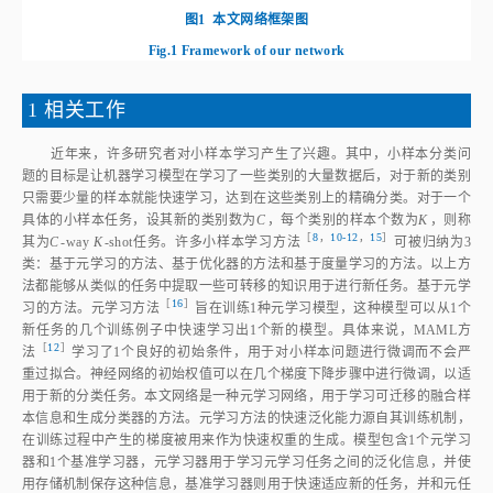
图1
本文网络框架图
Fig.1
Framework of our network
1 相关工作
近年来，许多研究者对小样本学习产生了兴趣。其中，小样本分类问
题的目标是让机器学习模型在学习了一些类别的大量数据后，对于新的类别
只需要少量的样本就能快速学习，达到在这些类别上的精确分类。对于一个
具体的小样本任务，设其新的类别数为
C
，每个类别的样本个数为
K
，则称
［
8
，
10‑12
，
15
］
其为
C
‑way
K
‑shot任务。许多小样本学习方
法
可被归纳为3
类：基于元学习的方法、基于优化器的方法和基于度量学习的方法。以上方
法都能够从类似的任务中提取一些可转移的知识用于进行新任务。基于元学
［
16
］
习的方法。元学习方
法
旨在训练1种元学习模型，这种模型可以从1个
新任务的几个训练例子中快速学习出1个新的模型。具体来说，MAML方
［
12
］
法
学习了1个良好的初始条件，用于对小样本问题进行微调而不会严
重过拟合。神经网络的初始权值可以在几个梯度下降步骤中进行微调，以适
用于新的分类任务。本文网络是一种元学习网络，用于学习可迁移的融合样
本信息和生成分类器的方法。元学习方法的快速泛化能力源自其训练机制，
在训练过程中产生的梯度被用来作为快速权重的生成。模型包含1个元学习
器和1个基准学习器，元学习器用于学习元学习任务之间的泛化信息，并使
用存储机制保存这种信息，基准学习器则用于快速适应新的任务，并和元任