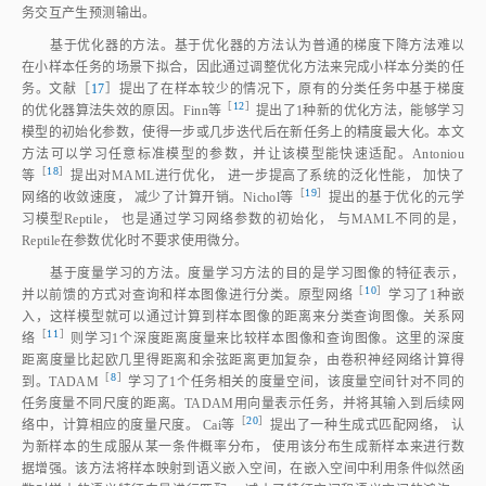
务交互产生预测输出。
基于优化器的方法。基于优化器的方法认为普通的梯度下降方法难以
在小样本任务的场景下拟合，因此通过调整优化方法来完成小样本分类的任
务。文献［
17
］提出了在样本较少的情况下，原有的分类任务中基于梯度
［
12
］
的优化器算法失效的原因。Finn
等
提出了1种新的优化方法，能够学习
模型的初始化参数，使得一步或几步迭代后在新任务上的精度最大化。本文
方法可以学习任意标准模型的参数，并让该模型能快速适配。Antoniou
［
18
］
等
提出对MAML进行优化， 进一步提高了系统的泛化性能， 加快了
［
19
］
网络的收敛速度， 减少了计算开销。Nichol
等
提出的基于优化的元学
习模型Reptile， 也是通过学习网络参数的初始化， 与MAML不同的是，
Reptile在参数优化时不要求使用微分。
基于度量学习的方法。度量学习方法的目的是学习图像的特征表示，
［
10
］
并以前馈的方式对查询和样本图像进行分类。原型网
络
学习了1种嵌
入，这样模型就可以通过计算到样本图像的距离来分类查询图像。关系网
［
11
］
络
则学习1个深度距离度量来比较样本图像和查询图像。这里的深度
距离度量比起欧几里得距离和余弦距离更加复杂，由卷积神经网络计算得
［
8
］
到。TADA
M
学习了1个任务相关的度量空间，该度量空间针对不同的
任务度量不同尺度的距离。TADAM用向量表示任务，并将其输入到后续网
［
20
］
络中，计算相应的度量尺度。 Cai
等
提出了一种生成式匹配网络， 认
为新样本的生成服从某一条件概率分布， 使用该分布生成新样本来进行数
据增强。该方法将样本映射到语义嵌入空间，在嵌入空间中利用条件似然函