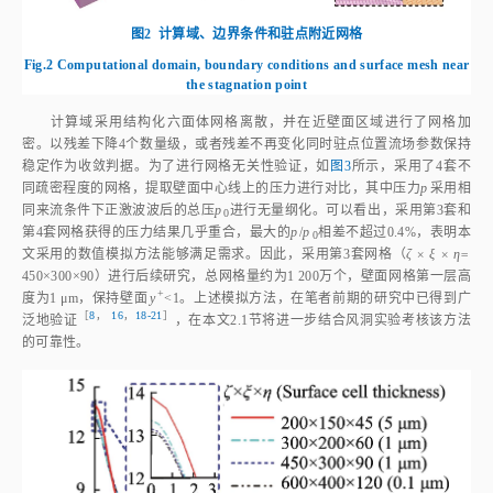
图2
计算域、边界条件和驻点附近网格
Fig.2
Computational domain, boundary conditions and surface mesh near
the stagnation point
计算域采用结构化六面体网格离散，并在近壁面区域进行了网格加
密。以残差下降4个数量级，或者残差不再变化同时驻点位置流场参数保持
稳定作为收敛判据。为了进行网格无关性验证，如
图3
所示，采用了4套不
同疏密程度的网格，提取壁面中心线上的压力进行对比，其中压力
p
采用相
同来流条件下正激波波后的总压
p
进行无量纲化。可以看出，采用第3套和
0
第4套网格获得的压力结果几乎重合，最大的
p
/
p
相差不超过0.4%，表明本
0
文采用的数值模拟方法能够满足需求。因此，采用第3套网格（
ζ × ξ × η=
450×300×90）进行后续研究，总网格量约为1 200万个，壁面网格第一层高
+
度为1 μm，保持壁面
y
<
1。上述模拟方法，在笔者前期的研究中已得到广
［
8
，
16
，
18‑21
］
泛地验
证
，在本文2.1节将进一步结合风洞实验考核该方法
的可靠性。