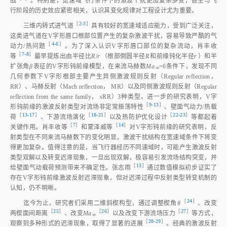
战
。特别是，宽速域飞行条件下的激波干扰更加复杂多变，甚至与飞
行阶段的历史效应紧密相关，认识其变化规律对工程设计尤为重要。
［
2‑3
］
三维内转式进气
道
具有较好的宽速域适应能力，受到广泛关注，
这类进气道在V字形唇口根部位置产生的复杂激波干扰，容易导致严酷的气
［
4‑6
］
动力/热问
题
。为了深入认识V字形唇口部位的复杂流动，肖丰收
［
7‑8
］
等
最早提炼出由半径比
R
/
r
（根部倒圆半径
R
和前缘钝化半径
r
）和半
扩张角
β
表征的V字形钝前缘模型，在来流马赫数
Ma
=6条件下，发现不同
∞
几何参数下V字形根部主要产生异侧激波规则反射（Regular reflection，
RR）、马赫反射（Mach reflection， MR）以及同侧激波规则反射（Regular
reflection from the same family， sRR）3种类型。进一步的研究表明，V字
［
9‑13
］
形钝前缘的激波反射类型对流场非定常振荡特
性
、壁面气动力/热载
［
13‑17
］
［
18‑21
］
［
22‑23
］
荷
、下游流场演
化
以及热防护优化设
计
等都起着
［
7
］
［
14
］
关键作用。肖丰收
等
和蒙泽威
等
对V字形钝前缘的研究表明，反
射类型在不同来流马赫数下的变化明显，激波干扰结构在宽速域条件下将变
得更加复杂。值得注意的是，当飞行器经历不同速域时，可能产生激波反射
类型双解以及转变迟滞现象，一旦出现双解，极容易引发流场结构突变，并
［
13
］
给壁面气动载荷预测带来不确定性。张志
雨
通过数值模拟初步证实了
存在V字形钝前缘激波反射迟滞现象，但对迟滞过程中反射类型转变机制的
认知，仍不明晰。
［
24
］
迄今为止，研究者们采用二维斜楔构型，通过调整楔角
θ
、改变
［
25
］
［
26
］
［
27
］
两楔面间距
离
、改变
Ma
以及改变下游流场压
力
等方式，
∞
［
28‑29
］
观察到多种形式的迟滞现象，取得了显著的进
展
。经典的激波反射