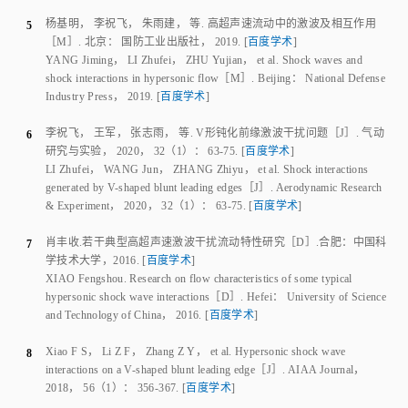
（2） 基于对流场特征结构的认识，建立了V字形钝前缘随
Ma
变化时
∞
RR↔MR的转变边界。以RR为初场，逐渐增大
Ma
，当DS的交点向下游移
∞
动至与分离激波SS的交点重合时，RR转变为MR；以MR为初场，逐渐减小
Ma
，当反转涡对的尺度减小至允许DS直接相交时，MR转变为RR。
∞
（3） 激波反射类型双解的出现使得流场结构、气动载荷峰值及其分布
特性存在突变。在双解区内，RR工况的压力最大值出现在驻点（
φ=
0°）附
近，MR工况的压力最大值出现在倒圆段两侧（
φ=
36°~42°），RR工况的壁
面压力最大值为MR工况的2~3倍。
鉴于V字形钝前缘三维流动的复杂性，未来需要将激波干扰迟滞转变准
则拓展至宽马赫数和宽几何参数范围，并借助细致的风洞实验进行深入验
证。
参考文献
吴子牛
，
白晨媛
，
李娟
，
等
.
高超声速飞行器流动特征分析
［J］.
航
1
空学报
，
2015
，
36
（
1
）：
58
-
85
.
[
百度学术
]
WU Ziniu
，
BAI Chenyuan
，
LI Juan
，
et al
.
Analysis of flow
characteristic for hypersonic vehicle
［J］.
Acta Aeronautica et
Astronautica Sinica
，
2015
，
36
（
1
）：
58
-
85
.
[
百度学术
]