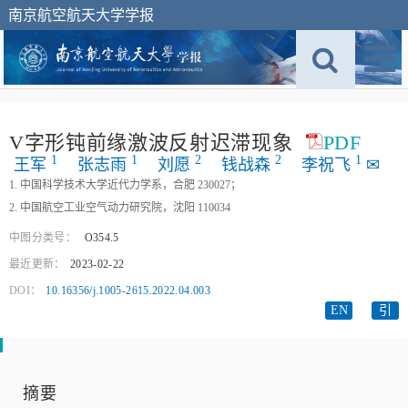
南京航空航天大学学报
V字形钝前缘激波反射迟滞现象
PDF
1
1
2
2
1
王军
张志雨
刘愿
钱战森
李祝飞
✉
1. 中国科学技术大学近代力学系，合肥 230027；
2. 中国航空工业空气动力研究院，沈阳 110034
中图分类号：
O354.5
最近更新：
2023-02-22
DOI：
10.16356/j.1005-2615.2022.04.003
EN
引
摘要