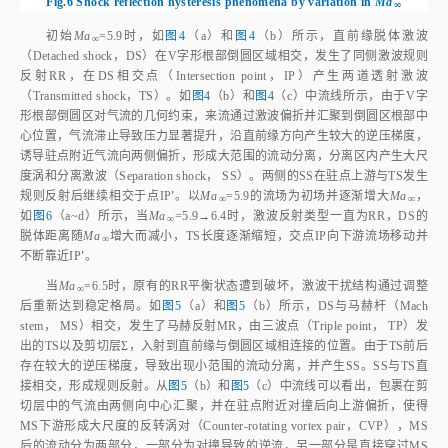
Fig.6
Shock reflection hysteresis phenomena by variation in
Ma
∞
初始
Ma
=5.9时，如
图4
（a）和
图4
（b）所示，直前缘脱体激波
∞
（Detached shock，DS）在V字形根部倒圆区域相交，发生了同侧激波规则
反射RR，在DS相交点（Intersection point，IP）产生两道透射激波
（Transmitted shock，TS）。如
图4
（b）和
图4
（c）中流线所示，由于V字
形根部倒圆区对气流的几何约束，来流通过激波偏折并汇聚到倒圆区根部中
心位置，气流滞止导致压力显著提升，沿直前缘方向产生较大的逆压梯度，
诱导驻点附近气流向两侧偏折，形成大范围的流动分离，分离区内产生大尺
度涡和分离激波（Separation shock， SS）。两侧的SS在驻点上游与TS发生
规则反射后继续相交于点IP
'
。以
Ma
=5.9的流场为初场并逐渐增大
Ma
，
∞
∞
如
图6
（a~d）所示，当
Ma
=5.9→6.4时，激波反射类型一直为RR，DS的
∞
脱体距离随
Ma
增大而减小，TS长度逐渐缩短，交点IP向下游流场移动并
∞
不断靠近IP
'
。
当
Ma
=6.5时，原有的RR平衡状态遭到破坏，激波干扰结构通过调整
∞
后重新达到稳定格局。如
图5
（a）和
图5
（b）所示，DS与马赫杆（Mach
stem， MS）相交，发生了马赫反射MR，由三波点（Triple point， TP）发
出的TS以及剪切层Σ，入射到直前缘与倒圆区域相连接的位置。由于TS前后
存在较大的逆压梯度，导致出现小范围的流动分离，并产生SS。SS与TS直
接相交，形成规则反射。从
图5
（b）和
图5
（c）中流线可以看出，包裹在剪
切层中的气流由两侧向中心汇聚，并在驻点附近对撞后向上游偏折，使得
MS下游形成大尺度的反转涡对（Counter‑rotating vortex pair，CVP），MS
后的流动分为两部分，一部分为对撞导致的逆流，另一部分是直接穿过MS