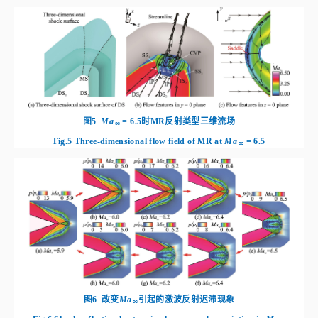
图5
Ma
 = 6.5时MR反射类型三维流场
∞
Fig.5
Three-dimensional flow field of MR at
Ma
 = 6.5
∞
图6
改变
Ma
引起的激波反射迟滞现象
∞