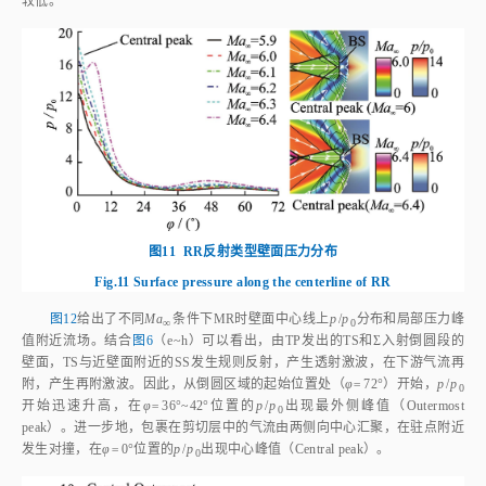
高位置（鞍点，见
图5
（c）至驻点S的距离
d
表征CVP尺度变化，采
CVP，S
用TP至驻点S的距离
d
表征MS变化，如
图10
所示，
d
和
d
TP，S
TP，S
CVP，S
变化趋势基本一致，这进一步印证了MS主要受CVP尺度变化影响。
结合
图10
中
d
、
d
和
d
变化过程，不难推断出，InMR
CVP，S
TP，S
IP，S
转变至RR的充分条件为，CVP尺度减小至不再影响DS直接相交，即
d
CVP，
=
d
，此时MS将消失，反射类型转变。InMR中
d
和
d
均难
S
IP，S
CVP，S
TP，S
以理论获得，从数值模拟结果中，可以拟合获得
d
和
d
随
Ma
的
CVP，S
TP，S
∞
变化规律，如
式（6）
和
图10
所示，其中，
d
可以近似看作
d
与
TP，S
CVP，S
CVP导致的MS脱体距离之和。联立式（
2
~
4
）和
式（6）
，进而可获得
式（7）
表示的转变边界
f
（
Ma
）。
图10
中，
d
和
d
变化
MR→RR
∞
CVP，S
IP，S
曲线在
Ma
=5.85时相交，从理论上确定了转变边界
f
位置；而数值
∞
MR→RR
计算得到的
f
位置约为
Ma
=5.9，两者偏差仅约0.8%。
MR→RR
∞
(
)
(
)
d
M
a
d
M
a
∞
∞
C
V
P
,
S
T
P
,
S
≈
−
0.21
=
d
C
V
P
,
S
(
M
a
∞
)
r
≈
d
T
P
,
S
(
M
a
∞
)
r
-
0.21
=
-
0.31
M
a
∞
2
+
4.15
M
（6）
r
r
2
−
0.31
+
4.15
−
12.57
M
a
M
a
∞
∞
(
)
(
)
d
M
a
d
M
a
∞
∞
I
P
,
S
C
V
P
,
S
（7）
(
)
=
−
=
0
f
M
R
→
R
R
(
M
a
∞
)
=
d
I
P
,
S
(
M
a
∞
)
r
-
d
C
V
P
,
S
(
M
a
∞
)
r
=
0
f
M
a
∞
M
R
→
R
R
r
r
以上分析表明，迟滞现象将V字形钝前缘激波干扰问题变得更加复杂，
反射类型双解的出现不仅使流场结构、流场参数明显改变，而且不同反射类