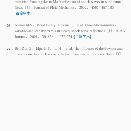
张恩来
.
高超声速内外流中的三维激波相互作用
［D］.
合肥
：
中国科
19
学技术大学
，
2019
.
[
百度学术
]
ZHANG Enlai
.
Three-dimensional shock interactions in hypersonic
internal/external integration flows
［D］.
Hefei
：
University of Science
and Technology of China
，
2019
.
[
百度学术
]
张恩来
，
李祝飞
，
李一鸣
，
等
．
斜激波入射V形钝前缘溢流口激波干
20
扰研究
［J］．
实验流体力学
，
2018
，
32
（
3
）：
50
-
57
.
[
百度学术
]
ZHANG Enlai
，
LI Zhufei
，
LI Yiming
，
et al
.
Investigation on the
shock interactions between an incident shock and a plate with V-shaped
blunt leading edge
［J］.
Journal of Experiments in Fluid Mechanics
，
2018
，
32
（
3
）：
50
-
57
.
[
百度学术
]
周炳康
，
李祝飞
，
李一鸣
，
等
.
高马赫数V字形钝化前缘平板表面压力
21
特性
［J］.
推进技术
，
2021
，
43
（
7
）：
175
‑
184
.
[
百度学术
]
ZHOU Bingkang
，
LI Zhufei
，
LI Yiming
，
et al
.
Surface pressure
characteristics on V-shaped plates with blunt leading edges at high Mach
number
［J］.
Journal of Propulsion Technology
，
2021
，
43
（
7
）：
175
‑
184
.
[
百度学术
]
Wang J
，
Li Z F
，
Zhang Z Y
，
et al
.
Shock interactions on V-shaped
22