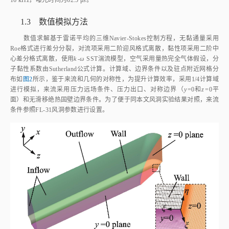
16 kHz，曝光时间为62.5 μs。
1.3 数值模拟方法
数值求解基于雷诺平均的三维Navier‑Stokes控制方程，无黏通量采用
Roe格式进行差分分裂，对流项采用二阶迎风格式离散，黏性项采用二阶中
心差分格式离散，使用
k
‑
ω
 SST湍流模型，空气采用量热完全气体假设，分
子黏性系数由Sutherland公式计算。计算域、边界条件以及驻点附近网格分
布如
图2
所示，鉴于来流和几何的对称性，为提升计算效率，采用1/4计算域
进行模拟，来流采用压力远场条件、压力出口、对称边界（
y
=0和
z
=0平
面）和无滑移绝热固壁边界条件。为了便于同本文风洞实验结果对照，来流
条件参照FL‑31风洞参数进行设置。