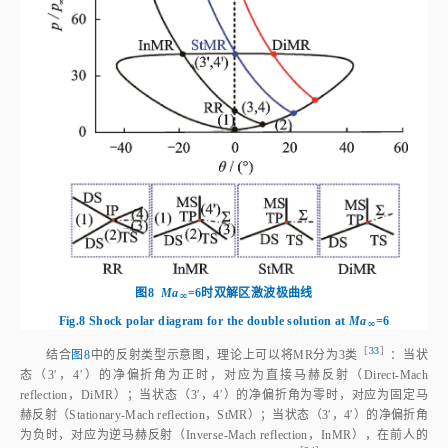
图8
Ma
=6时双解区激波极曲线
∞
Fig.8
Shock polar diagram for the double solution at
Ma
=6
∞
［
33
］
结合
图8
中的反射类型示意图，理论上可以将MR分为3
类
：当状
态（3′，4′）的净偏折角为正时，对应为直接马赫反射（Direct‑Mach
reflection，DiMR）；当状态（3′，4′）的净偏折角为零时，对应为固定马
赫反射（Stationary‑Mach reflection，StMR）；当状态（3′，4′）的净偏折角
为负时，对应为逆马赫反射（Inverse‑Mach reflection，InMR），在前人的