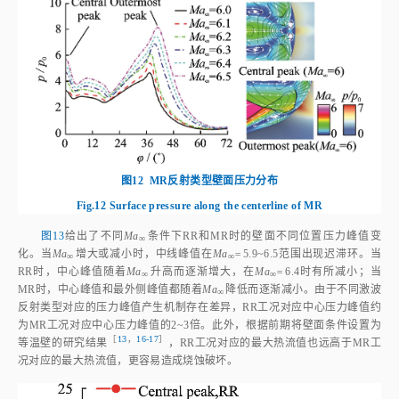
型对应产生的透射激波、剪切层和超声速射流等与壁面相互作用，将会导致
其气动载荷特性出现极大的差异。
2.3 迟滞现象对壁面压力特性影响
图11
给出了不同
Ma
条件下RR时V字形根部倒圆段壁面中心线上
p
/
p
∞
0
分布和局部压力峰值附近流场，结合
图6
（a~d）可以看出，复杂激波干扰
导致其壁面压力分布极不均匀。当
φ
=0°~12°时，流场上、下两侧的脱体激
波DS之间，以及分离激波SS之间的相互干扰，使得经过多道激波压缩后的
气流从两侧向流场中心附近汇集，超声速气流直接冲击驻点，形成滞止激波
BS，导致驻点位置处出现极其严酷的中心压力峰值（Central peak）。当
Ma
= 6.4时，BS形态受到上游波系影响发生变化，导致中心压力峰值分布
∞
一定程度改变。当
φ
=12°~72°时，由于处于大分离区位置，壁面
p
/
p
相对
0
较低。