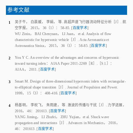
图13
迟滞过程中压力峰值变化
Fig.13
The maximum surface pressure during the hysteresis process
V字形钝前缘激波反射的双解现象，将会导致流场结构、壁面载荷的幅
值及其位置发生突变。在实际工程设计中，可以通过调整V字形唇口几何参
数，规避设计马赫数附近的迟滞现象，避免对飞行器造成的不利影响。
3 结 论
本文采用数值模拟并辅以风洞实验，在
Ma
=5.7~6.7范围，研究了
∞
R
/
r
=1，
β=
18°的V字形钝前缘激波反射类型的演变，主要得到了以下结
论：
（1） 随着
Ma
的逐步增大或减小，在
Ma
=5.9~6.5区间，V字形后掠
∞
∞
前缘上的脱体激波DS能够产生规则反射RR和马赫反射MR两种类型，并出
现转变迟滞现象。进一步地，
Ma
=6的风洞实验证实激波反射类型存在RR
∞
和MR双解。