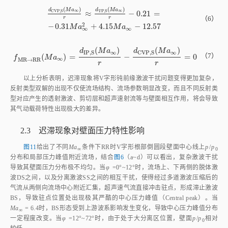
2
(
√
√
γ
M
a
(
)
(
)
1
C
C
p
1
π
−
1
p
a
r
c
s
i
n
c
o
s
−
a
r
c
s
i
n
2
2
2
C
p
C
p
式中
⎧
⎪
γ
2
2
[
]
⎨
(
+
1
)
(
s
i
n
)
−
1
2
γ
γ
M
a
β
∞
⎩
⎪
1
=
⋅
C
p
1
=
2
γ
M
a
∞
s
i
n
β
2
γ
+
1
2
M
a
∞
s
i
n
β
2
4
γ
M
a
∞
s
i
n
β
2
-
2
γ
-
1
γ
γ
-
C
p
2
2
(
s
i
n
)
4
(
s
i
n
)
−
2
(
−
1
)
γ
M
a
β
γ
M
a
β
γ
∞
∞
γ
{
γ
−
[
]
[
2
2
(
)
−
1
(
+
1
)
(
s
i
n
)
1
γ
+
1
γ
M
a
β
γ
2
−
1
∞
γ
2
=
⋅
C
p
2
2
2
(
s
i
n
)
4
(
s
i
n
)
−
4
(
−
1
)
C
p
2
=
2
γ
M
a
∞
s
i
n
β
2
γ
+
1
2
-
γ
γ
-
1
γ
+
1
2
M
a
∞
s
i
n
β
2
4
γ
M
a
∞
s
i
n
β
2
-
4
γ
-
1
γ
γ
-
γ
M
a
β
γ
M
a
β
γ
∞
∞
δ
δ
≈
−
0.19
f
r
r
(
)
(
)
d
M
a
d
M
a
∞
∞
I
P
,
S
I
P
'
,
S
（5）
(
)
=
−
=
0
f
R
R
→
M
R
(
M
a
∞
)
=
d
I
P
,
S
(
M
a
∞
)
r
-
d
I
P
'
,
S
(
M
a
∞
)
r
=
0
f
M
a
∞
R
R
→
M
R
r
r
当激波反射类型为MR时，如
图9
（b）所示，DS、TS和MS交于TP，此
时，汇聚到V字形根部气流对撞后向上游偏折，进而产生CVP。当减小
Ma
∞
时，
δ
逐渐增大，TP逐渐向下游移动，同时MS长度减小。由
图6
可知，MS
长度减小至一定值后突然消失，反射类型由InMR转变至RR。实际上，
InMR中MS产生或消失都与CVP存在很强的关联。本文采用对称面上逆流最