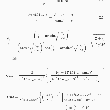
图10
迟滞过程中不同反射类型特征点位置变化
Fig.10
Positions of characteristic points of different shock reflections
during the hysteresis process
当激波反射类型为RR时，如
图9
（a）所示，两侧DS的交于点IP，两侧
SS与TS分别干扰后进一步相交于点IP'。如
图10
所示，当增大
Ma
时，DS脱
∞
体距离
δ
逐渐减小，导致点IP向下游移动，即点IP到驻点S的距离
d
逐渐
IP，S
减小；点IP'的位置主要受大分离区范围以及SS影响，数值模拟结果显示大
分离区范围以及SS随
Ma
变化并不明显，如
式（1）
和
图10
所示，可以将点
∞
IP'到驻点S的距离
d
视为定值。当点IP和点IP'重合时，即满足
d
IP'，S
IP，
=
d
，波系结构将不再稳定，将会引起激波干扰类型从RR向MR转
S
IP'，S
变。因此，确定点IP的位置，是准确预测RR向MR转变的关键。
由几何关系可知，点IP到驻点S的距离
d
主要与DS的脱体距离
δ
有
IP，S