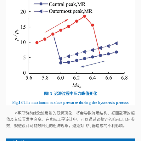
图11
RR反射类型壁面压力分布
Fig.11
Surface pressure along the centerline of RR
图12
给出了不同
Ma
条件下MR时壁面中心线上
p
/
p
分布和局部压力峰
∞
0
值附近流场。结合
图6
（e~h）可以看出，由TP发出的TS和Σ入射倒圆段的
壁面，TS与近壁面附近的SS发生规则反射，产生透射激波，在下游气流再
附，产生再附激波。因此，从倒圆区域的起始位置处（
φ=
72°）开始，
p
/
p
0
开始迅速升高，在
φ=
36°~42°位置的
p
/
p
出现最外侧峰值（Outermost
0
peak）。进一步地，包裹在剪切层中的气流由两侧向中心汇聚，在驻点附近
发生对撞，在
φ=
0°位置的
p
/
p
出现中心峰值（Central peak）。
0