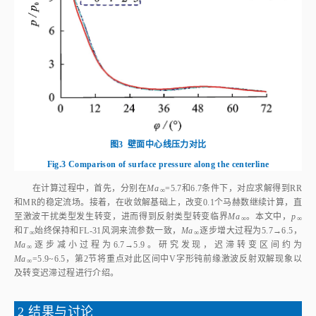
图3
壁面中心线压力对比
Fig.3
Comparison of surface pressure along the centerline
在计算过程中，首先，分别在
Ma
=5.7和6.7条件下，对应求解得到RR
∞
和MR的稳定流场。接着，在收敛解基础上，改变0.1个马赫数继续计算，直
至激波干扰类型发生转变，进而得到反射类型转变临界
Ma
。本文中，
p
∞
∞
和
T
始终保持和FL‑31风洞来流参数一致，
Ma
逐步增大过程为5.7→6.5，
∞
∞
Ma
逐步减小过程为6.7→5.9。研究发现，迟滞转变区间约为
∞
Ma
=5.9~6.5，第2节将重点对此区间中V字形钝前缘激波反射双解现象以
∞
及转变迟滞过程进行介绍。
2 结果与讨论