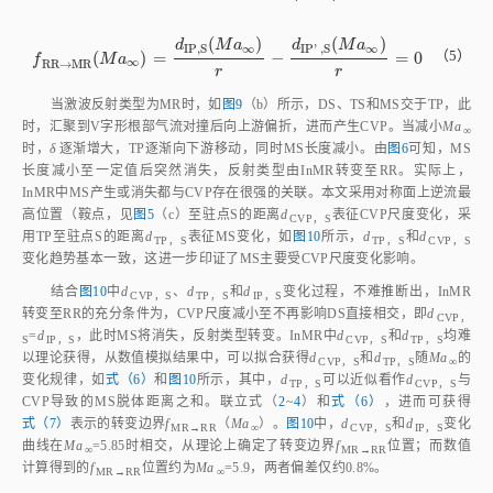
关，
d
和
δ
满足
式（2）
关系。为了求解
δ
，可以将斜掠直前缘看作一段
IP，S
后掠圆柱，DS将沿其流向逐步发展，当直前缘长度
L
足够长时，DS最终达
［
32
］
到充分发展状态，即激波的脱体高度
δ
到达定值
δ
。Zhang
等
发现
δ
主
f
要与垂直于后掠圆柱方向的气流分量
Ma
sin
β
有关，如
式（3）
所示，根据
∞
［
35
］
无黏圆柱脱体激波高度近似理
论
，可以求解得到充分发展状态的脱体
距离
δ
。由于本文采用的构型，直前缘长度限制，
δ
未达到充分发展状态，
f
但基于
δ
变化规律，根据数值模拟结果进行修正，可以近似获得
δ
，如
f
式（4）
和
图10
所示。联立式（
1
~
4
），进而可获得
式（5）
表示的转变边界
f
（
Ma
）。在
图10
中，
d
和
d
变化曲线在
Ma
 = 6.48时相
RR→MR
∞
IP，S
IP
'
，S
∞
交，从理论上确定了临界转变边界
f
位置，而数值计算得到的
RR→MR
f
位置约为
Ma
 = 6.5，两者偏差仅约0.3%。
RR→MR
∞
(
)
d
M
a
∞
'
I
P
,
S
（1）
≈
0.75
d
I
P
'
,
S
(
M
a
∞
)
r
≈
0.75
r
(
)
−
d
M
a
δ
R
R
∞
I
P
,
S
=
+
d
I
P
,
S
(
M
a
∞
)
r
=
δ
-
R
r
s
i
n
β
+
R
r
（2）
s
i
n
r
r
r
β
−
−
−
2

√
(
)
−
−
−
−
−
−
−
C

1
π
p
−
a
r
c
s
i
n

2
2
+
(
−
C
γ
δ
2
p
f
⎷
=
⋅
δ
f
r
=
π
2
-
a
r
c
s
i
n
C
p
1
C
p
2
2
a
r
c
s
i
n
C
p
1
C
p
2
2
c
o
s
π
2
-
a
r
c
s
i
n
-
1
C
p
1
C
p
2
·
2
+
γ
−
−
−
−
−
−
2
r