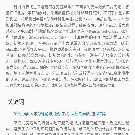
针对内转式进气道唇口在宽速域条件下面临的复杂激波干扰问题，将
唇口模化为V字形钝前缘，采用数值模拟并辅以风洞实验，研究了典型V字
形构型（根部倒圆半径
R
与前缘钝化半径
r
之比
R
/
r
=1，半扩张角
β
=18°）激
波反射结构随来流马赫数
Ma
的演变过程。结果表明，随着
Ma
的增大或
∞
∞
减小，V字形后掠前缘的脱体激波产生规则反射（Regular reflection，RR）
和马赫反射（Mach reflection，MR），并且两者的相互转变过程出现迟
滞。初场为RR时，V字形根部产生大范围的流动分离和分离激波；随着
Ma
由5.7逐渐增大至6.5，脱体激波的交点向下游移动并与分离激波的交点
∞
重合，使RR转变为MR。初场为MR时，马赫杆下游存在大尺度的反转涡
对；随着
Ma
由6.7逐渐减小至5.9，反转涡对不再影响脱体激波，使MR转
∞
变为RR。通过
Ma
=6的风洞实验证实，在相同来流条件下存在RR和MR双
∞
解。基于对脱体激波交点、分离激波交点和反转涡对尺度随
Ma
变化规律
∞
的认识，建立了RR↔MR的转变边界。在双解区中，RR工况的壁面压力最
大值约为MR工况的2~3倍，表明迟滞现象将导致唇口气动载荷突变。
关键词
流体力学
;
V字形钝前缘
;
激波干扰
;
来流马赫数
;
迟滞现象
吸气式宽速域飞行器从地面起飞逐渐加速至高超声速以及返航过程
中，经历了多个气动环境迥异的飞行阶段，给气动外形设计提出了巨大挑
［
1
］