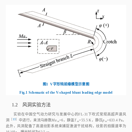
图1
V字形钝前缘模型示意图
Fig.1
Schematic of the V-shaped blunt leading edge model
1.2 风洞实验方法
实验在中国空气动力研究与发展中心的FL‑31下吹式常规高超声速风
［
13
］
洞
中进行，来流马赫数
Ma
=6，静温
T
=55.5 K，静压
p
=633.4 Pa。
∞
∞
∞
此外，风洞配备了高速纹影系统来捕捉激波干扰结构，纹影的拍摄速率为