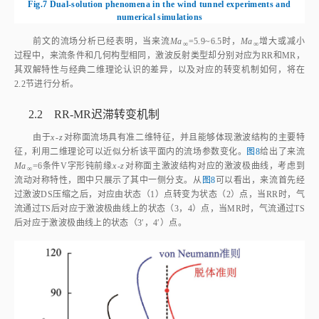
Fig.7
Dual-solution phenomena in the wind tunnel experiments and
numerical simulations
前文的流场分析已经表明，当来流
Ma
=5.9~6.5时，
Ma
增大或减小
∞
∞
过程中，来流条件和几何构型相同，激波反射类型却分别对应为RR和MR，
其双解特性与经典二维理论认识的差异，以及对应的转变机制如何，将在
2.2节进行分析。
2.2 RR‑MR迟滞转变机制
由于
x
‑
z
对称面流场具有准二维特征，并且能够体现激波结构的主要特
征，利用二维理论可以近似分析该平面内的流场参数变化。
图8
给出了来流
Ma
=6条件V字形钝前缘
x
‑
z
对称面主激波结构对应的激波极曲线，考虑到
∞
流动对称特性，图中只展示了其中一侧分支。从
图8
可以看出，来流首先经
过激波DS压缩之后，对应由状态（1）点转变为状态（2）点，当RR时，气
流通过TS后对应于激波极曲线上的状态（3，4）点，当MR时，气流通过TS
后对应于激波极曲线上的状态（3′，4′）点。