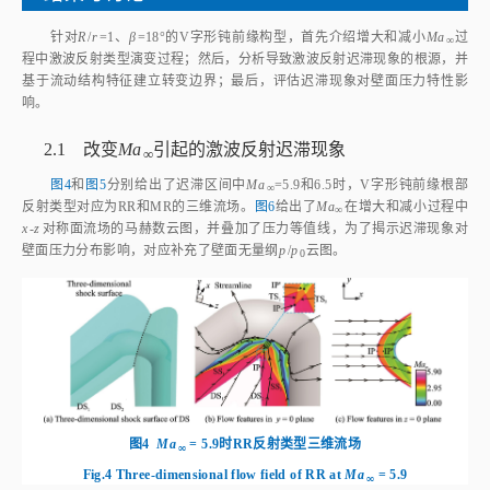
针对
R
/
r
=1、
β
=18°的V字形钝前缘构型，首先介绍增大和减小
Ma
过
∞
程中激波反射类型演变过程；然后，分析导致激波反射迟滞现象的根源，并
基于流动结构特征建立转变边界；最后，评估迟滞现象对壁面压力特性影
响。
2.1 改变
Ma
引起的激波反射迟滞现象
∞
图4
和
图5
分别给出了迟滞区间中
Ma
=5.9和6.5时，V字形钝前缘根部
∞
反射类型对应为RR和MR的三维流场。
图6
给出了
Ma
在增大和减小过程中
∞
x
‑
z
对称面流场的马赫数云图，并叠加了压力等值线，为了揭示迟滞现象对
壁面压力分布影响，对应补充了壁面无量纲
p
/
p
云图。
0
图4
Ma
 = 5.9时RR反射类型三维流场
∞
Fig.4
Three-dimensional flow field of RR at
Ma
 = 5.9
∞