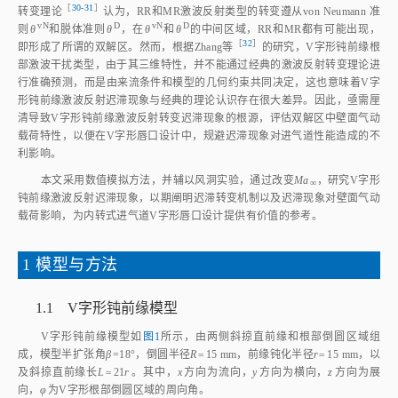
［
30‑31
］
转变理
论
认为，RR和MR激波反射类型的转变遵从von Neumann 准
vN
D
vN
D
则
θ
和脱体准则
θ
，在
θ
和
θ
的中间区域，RR和MR都有可能出现，
［
32
］
即形成了所谓的双解区。然而，根据Zhang
等
的研究，V字形钝前缘根
部激波干扰类型，由于其三维特性，并不能通过经典的激波反射转变理论进
行准确预测，而是由来流条件和模型的几何约束共同决定，这也意味着V字
形钝前缘激波反射迟滞现象与经典的理论认识存在很大差异。因此，亟需厘
清导致V字形钝前缘激波反射转变迟滞现象的根源，评估双解区中壁面气动
载荷特性，以便在V字形唇口设计中，规避迟滞现象对进气道性能造成的不
利影响。
本文采用数值模拟方法，并辅以风洞实验，通过改变
Ma
，研究V字形
∞
钝前缘激波反射迟滞现象，以期阐明迟滞转变机制以及迟滞现象对壁面气动
载荷影响，为内转式进气道V字形唇口设计提供有价值的参考。
1 模型与方法
1.1 V字形钝前缘模型
V字形钝前缘模型如
图1
所示，由两侧斜掠直前缘和根部倒圆区域组
成，模型半扩张角
β
=18°，倒圆半径
R=
15 mm，前缘钝化半径
r=
15 mm，以
及斜掠直前缘长
L=
21
r
。其中，
x
方向为流向，
y
方向为横向，
z
方向为展
向，
φ
为V字形根部倒圆区域的周向角。