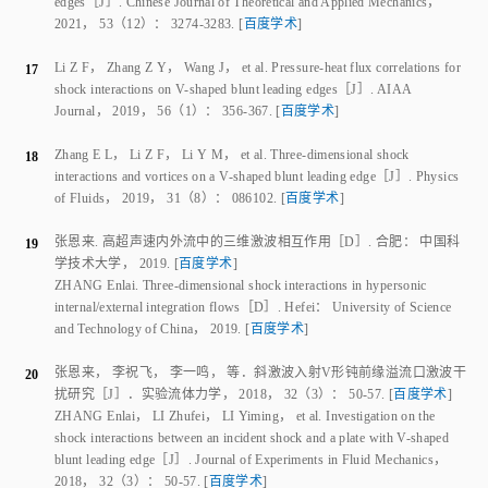
Zhang Z Y
，
Li Z F
，
Huang R
，
et al
.
Experimental investigation of
11
shock oscillations on V-shaped blunt leading edges
［J］.
Physics of
Fluids
，
2019
，
31
（
2
）：
026110
.
[
百度学术
]
张英杰
，
李祝飞
，
张志雨
，
等
.
侧滑角对V字形钝化前缘激波振荡特
12
性影响
［J］.
推进技术
，
2021
.
DOI：
10.13675/j.cnki.tjjs.210520
.
[
百度学术
]
ZHANG Yingjie
，
LI Zhufei
，
ZHANG Zhiyu
，
et al
.
Effects of sideslip
angle on shock oscillations of a V-shaped blunt leading edge
［J］.
Journal of Propulsion Technology
，
2021
.
DOI：
10.13675/j.cnki.tjjs.210520
.
[
百度学术
]
张志雨
.
V字形钝前缘激波干扰及气动热/力特性研究
［D］.
合肥
：
中国
13
科学技术大学
，
2020
.
[
百度学术
]
ZHANG Zhiyu
.
Shock interactions and aerothermal heating/pressure
behaviors on V-shaped blunt leading edges
［D］.
Hefei
：
University of
Science and Technology of China
，
2020
.
[
百度学术
]
蒙泽威
，
范晓樯
，
陶渊
，
等
.
三维内收缩式进气道V形溢流口热流计
14
算与分析
［J］.
推进技术
，
2018
，
39
（
8
）：
1737
-
1743
.
[
百度学术
]
MENG Zewei
，
FAN Xiaoqiang
，
TAO Yuan
，
et al
.
Investigation of