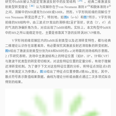
［
34
］
研究中InMR被认为是定常激波反射中的反常结
构
。经典二维激波反
［
30
］
vN
D
射类型转变理
论
认为双解存在于von Neumann 准则
θ
和脱体准则
θ
之间，双解中的MR通常为DiMR或StMR。然而，V字形钝前缘的双解位于
von Neumann 转变边界之下，特别地，如
图6
（e~h）和
图7
所示，V字形钝
前缘的MR结构中，由三波点TP发出的滑移线Σ呈扩张状，状态（3′，4′）点
的气流的净偏折角为负，对应出现了InMR结构。实际上，本文构型中InMR
中的MS之所以能稳定存在，主要是依靠其下游的反转涡对CVP维持。
V字形钝前缘双解区内的InMR反射类型以及迟滞转变特性，都与经典
二维理论认识存在显著差异，有必要探究其激波反射迟滞现象的转变机制。
图9
给出了激波反射类型分别为RR和MR时的
x
‑
z
对称面的流场结构示意图。
2.1节研究表明，流场中主激波结构上的特征位置（如IP、IP
'、
TP和CVP）
与激波干扰类型的转变密切相关，对这些特征位置的定量分析，有助于理解
迟滞转变机制。为了便于下文对这些特征位置的分析，将特征点到驻点S的
水平距离定义为参数
d
。
图10
给出了特征点位置参数
d
随
Ma
变化，其中，
∞
散点符号表示数值结果数据，曲线为理论分析或由散点通过二次多项式拟合
得到的结果。