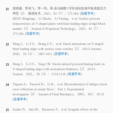
aerothermal heating on V-shaped leading edge of inward turning
inlet
［J］.
Journal of Propulsion Technology
，
2018
，
39
（
8
）：
1737
-
1743
.
[
百度学术
]
Meng Z W
，
Fan X Q
，
Xiong B
，
et al
.
Investigation of aerodynamic
15
heating in V-shaped cowl-lip of the inward turning inlet
［J］.
Proceedings of the Institution of Mechanical Engineers
，
2019
，
233
（
8
）：
2792
-
2801
.
[
百度学术
]
王军
，
李祝飞
，
张志雨
，
等
.
几何参数对V字形钝前缘气动热特性影
16
响
［J］.
力学学报
，
2021
，
53
（
12
）：
3274
‑
3283
.
[
百度学术
]
WANG Jun
，
LI Zhufei
，
ZHANG Zhiyu
，
et al
.
Effects of geometry
parameters on aerothermal heating loads of V-shaped blunt leading
edges
［J］.
Chinese Journal of Theoretical and Applied Mechanics
，
2021
，
53
（
12
）：
3274
-
3283
.
[
百度学术
]
Li Z F
，
Zhang Z Y
，
Wang J
，
et al
.
Pressure-heat flux correlations for
17
shock interactions on V-shaped blunt leading edges
［J］.
AIAA
Journal
，
2019
，
56
（
1
）：
356
-
367
.
[
百度学术
]
Zhang E L
，
Li Z F
，
Li Y M
，
et al
.
Three-dimensional shock
18
interactions and vortices on a V-shaped blunt leading edge
［J］.
Physics
of Fluids
，
2019
，
31
（
8
）：
086102
.
[
百度学术
]