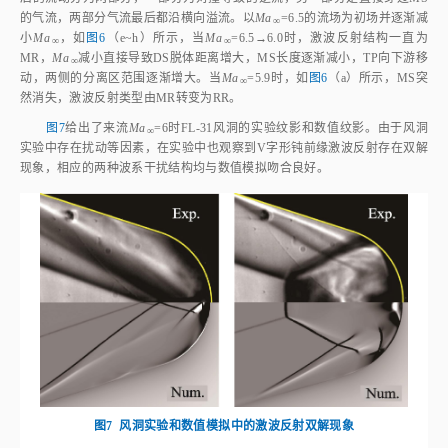
的气流，两部分气流最后都沿横向溢流。以
Ma
=6.5的流场为初场并逐渐减
∞
小
Ma
，如
图6
（e~h）所示，当
Ma
=6.5→6.0时，激波反射结构一直为
∞
∞
MR，
Ma
减小直接导致DS脱体距离增大，MS长度逐渐减小，TP向下游移
∞
动，两侧的分离区范围逐渐增大。当
Ma
=5.9时，如
图6
（a）所示，MS突
∞
然消失，激波反射类型由MR转变为RR。
图7
给出了来流
Ma
=6时FL‑31风洞的实验纹影和数值纹影。由于风洞
∞
实验中存在扰动等因素，在实验中也观察到V字形钝前缘激波反射存在双解
现象，相应的两种波系干扰结构均与数值模拟吻合良好。
图7
风洞实验和数值模拟中的激波反射双解现象