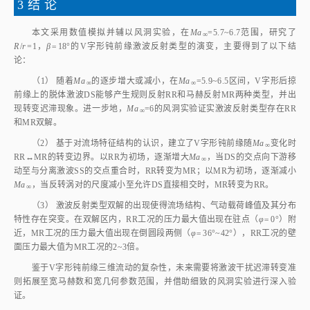
图12
MR反射类型壁面压力分布
Fig.12
Surface pressure along the centerline of MR
图13
给出了不同
Ma
条件下RR和MR时的壁面不同位置压力峰值变
∞
化。当
Ma
增大或减小时，中线峰值在
Ma
=
5.9~6.5范围出现迟滞环。当
∞
∞
RR时，中心峰值随着
Ma
升高而逐渐增大，在
Ma
=
6.4时有所减小；当
∞
∞
MR时，中心峰值和最外侧峰值都随着
Ma
降低而逐渐减小。由于不同激波
∞
反射类型对应的压力峰值产生机制存在差异，RR工况对应中心压力峰值约
为MR工况对应中心压力峰值的2~3倍。此外，根据前期将壁面条件设置为
［
13
，
16‑17
］
等温壁的研究结
果
，RR工况对应的最大热流值也远高于MR工
况对应的最大热流值，更容易造成烧蚀破坏。