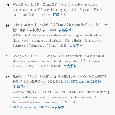
You Y C
.
An overview of the advantages and concerns of hypersonic
2
inward turning inlets： AIAA Paper 2011-2269
［R］.［
S.l.
］：
AIAA
，
2011
.
[
百度学术
]
Smart M
.
Design of three-dimensional hypersonic inlets with rectangular-
3
to-elliptical shape transition
［J］.
Journal of Propulsion and Power
.
1999
，
15
（
3
）：
408
-
416
.
[
百度学术
]
杨基明
，
李祝飞
，
朱雨建
，
等
.
激波的传播与干扰
［J］.
力学进展
，
4
2016
，
46
：
201613
.
[
百度学术
]
YANG Jiming
，
LI Zhufei
，
ZHU Yujian
，
et al
.
Shock wave
propagation and interactions
［J］.
Advances in Mechanics
，
2016
，
46
：
201613
.
[
百度学术
]
杨基明
，
李祝飞
，
朱雨建
，
等
.
高超声速流动中的激波及相互作用
5
［M］.
北京
：
国防工业出版社
，
2019
.
[
百度学术
]
YANG Jiming
，
LI Zhufei
，
ZHU Yujian
，
et al
.
Shock waves and
shock interactions in hypersonic flow
［M］.
Beijing
：
National Defense
Industry Press
，
2019
.
[
百度学术
]
李祝飞
，
王军
，
张志雨
，
等
.
V形钝化前缘激波干扰问题
［J］.
气动
6
研究与实验
，
2020
，
32
（
1
）：
63
-
75
.
[
百度学术
]