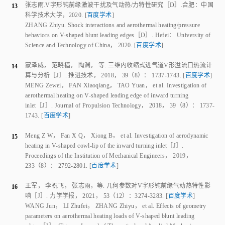
LI Zhufei
，
WANG Jun
，
ZHANG Zhiyu
，
et al
.
Shock interactions
generated by V-shaped blunt leading edges
［J］.
Aerodynamic Research
& Experiment
，
2020
，
32
（
1
）：
63
-
75
.
[
百度学术
]
肖丰收
.
若干典型高超声速激波干扰流动特性研究
［D］.
合肥
：
中国科
7
学技术大学
，
2016
.
[
百度学术
]
XIAO Fengshou
.
Research on flow characteristics of some typical
hypersonic shock wave interactions
［D］.
Hefei
：
University of Science
and Technology of China
，
2016
.
[
百度学术
]
Xiao F S
，
Li Z F
，
Zhang Z Y
，
et al
.
Hypersonic shock wave
8
interactions on a V-shaped blunt leading edge
［J］.
AIAA Journal
，
2018
，
56
（
1
）：
356
-
367
.
[
百度学术
]
Wang D X
，
Li Z F
，
Zhang Z Y
，
et al
.
Unsteady shock wave
9
interactions on the V-Shaped blunting edges
［J］.
Physics of Fluids
，
2018
，
30
（
11
）：
116104
.
[
百度学术
]
王德鑫
.
具有激波、分离和湍流的可压缩复杂流动数值研究
［D］.
合
10
肥
：
中国科学技术大学
，
2018
.
[
百度学术
]
WANG Dexin
.
Large-eddy simulation of the complex flow involving
shock wave， separation and turbulent
［D］.
Hefei
：
University of
Science and Technology of China
，
2018
.
[
百度学术
]