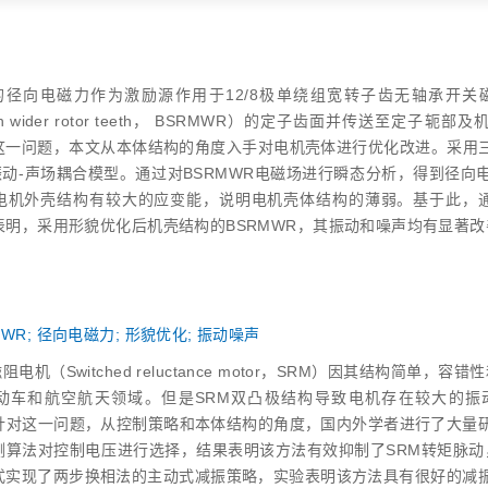
径向电磁力作为激励源作用于12/8极单绕组宽转子齿无轴承开关磁阻电机（Beari
 with wider rotor teeth， BSRMWR）的定子齿面并传送
这一问题，本文从本体结构的角度入手对电机壳体进行优化改进。采用三
‑振动‑声场耦合模型。通过对BSRMWR电磁场进行瞬态分析，得到径向
电机外壳结构有较大的应变能，说明电机壳体结构的薄弱。基于此，
表明，采用形貌优化后机壳结构的BSRMWR，其振动和噪声均有显著改
MWR
;
径向电磁力
;
形貌优化
;
振动噪声
阻电机（Switched reluctance motor，SRM）因其结构简单
动车和航空航天领域。但是SRM双凸极结构导致电机存在较大的振
针对这一问题，从控制策略和本体结构的角度，国内外学者进行了大量
测算法对控制电压进行选择，结果表明该方法有效抑制了SRM转矩脉动
式实现了两步换相法的主动式减振策略，实验表明该方法具有很好的减