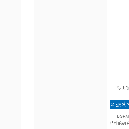
综上
2 振
BS
特性的研