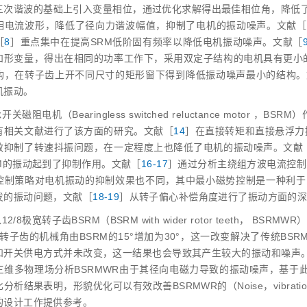
三次谐波的基础上引入变量相位，通过优化求解得出最佳相位角，降低
相电流波形，降低了径向力谐波幅值，抑制了电机的振动噪声。文献［
［
8
］重点集中在提高SRM低阶固有频率以降低电机振动噪声。文献［
和形变量，得出在相同的功率工作下，采用双定子结构的电机具有更小
构，在转子齿上开不同尺寸的矩形窗下得到降低振动噪声最小的结构。
机振动。
开关磁阻电机（Bearingless switched reluctance motor
有相关文献进行了该方面的研究。文献［
14
］在直接转矩和直接悬浮力
效抑制了转速抖振问题，在一定程度上也降低了电机的振动噪声。文献
RM的振动起到了抑制作用。文献［
16‑17
］通过分析主绕组方波电流控制
控制策略对电机振动的抑制效果也不同，其中最小磁势控制是一种利于B
发的振动问题，文献［
18‑19
］从转子偏心补偿角度进行了振动方面的
12/8极宽转子齿BSRM（BSRM with wider rotor teeth， B
R转子齿的机械角由BSRM的15°增加为30°，这一改变解决了传统BS
和开关供电方式并未改变，这一结果也会导致其产生较大的振动和噪声。
三维多物理场分析BSRMWR由于其径向电磁力导致的振动噪声，基于此
分析结果表明，形貌优化可以有效改善BSRMWR的（Noise，vibration 
的设计工作提供参考。