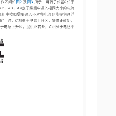
工作区间如
图2
及
图3
所示：当转子位置
θ
位于
A
2，
A
3，
A
4定子绕组中通入相同大小的电流
绕组中按照需要通入不对称电流即能提供悬浮
5°］时，
C
相处于电感上升区，提供正转矩，
处于电感上升区，提供正转矩，
C
相处于电感平