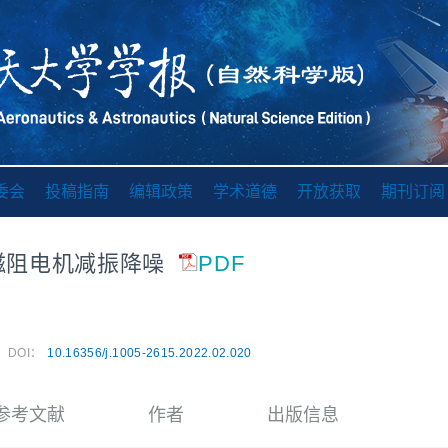
委会
投稿指南
编辑政策
学术道德
开放获取
期刊订阅
磁阻电机减振降噪
PDF
DOI：
10.16356/j.1005-2615.2022.02.020
参考文献
作者
出版信息