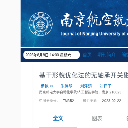
首页
期刊简介
编
2026年8月8日 14:00 星期六
基于形貌优化法的无轴承开关
杨艳
✉
朱伟明
刘泽远
刘程子
南京邮电大学自动化学院/人工智能学院，南京 210023
中图分类号：
TM352
最近更新：
2023-02-22
全文
图表