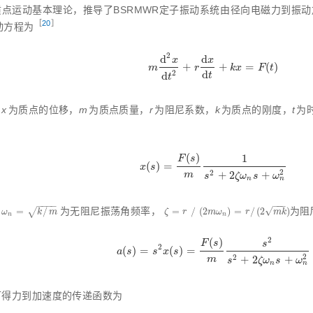
质点运动基本理论，推导了BSRMWR定子振动系统由径向电磁力到振
［
20
］
动方程
为
2
d
d
x
x
+
+
=
(
)
m
d
2
x
d
t
2
+
r
d
x
d
t
+
k
x
=
F
(
t
)
m
r
k
x
F
t
d
2
d
t
t
：
x
为质点的位移，
m
为质点质量，
r
为阻尼系数，
k
为质点的刚度，
t
为
(
)
1
F
s
(
)
=
x
(
s
)
=
F
(
s
)
m
1
s
2
+
2
ζ
ω
n
s
+
ω
n
2
x
s
2
2
+
2
+
m
s
ζ
ω
s
ω
n
n
−
−
−
−
−
−
−
√
：
=
/
 为无阻尼振荡角频率， 
=
/
(
2
)
=
/
(
2
)
为阻
ω
n
=
k
/
m
ζ
=
r
/
2
m
ω
n
=
r
/
(
2
m
k
)
√
ω
k
m
ζ
r
m
ω
r
m
k
n
n
2
(
)
F
s
s
2
(
)
=
(
)
=
a
(
s
)
=
s
2
x
(
s
)
=
F
(
s
)
m
s
2
s
2
+
2
ζ
ω
n
s
+
ω
n
2
a
s
s
x
s
2
2
+
2
+
m
s
ζ
ω
s
ω
n
n
可得力到加速度的传递函数为