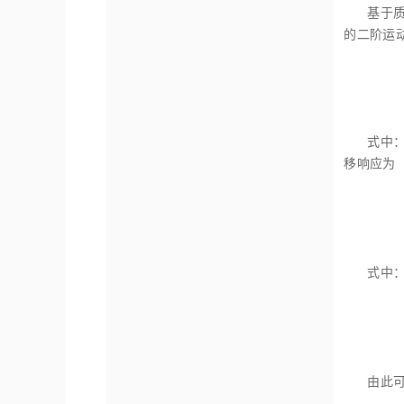
基于
的二阶运
式中
移响应为
式中
由此