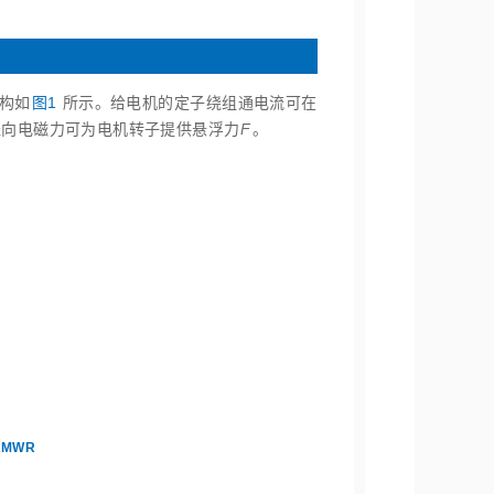
结构如
图1
所示。给电机的定子绕组通电流可在
径向电磁力可为电机转子提供悬浮力
F
。
SRMWR