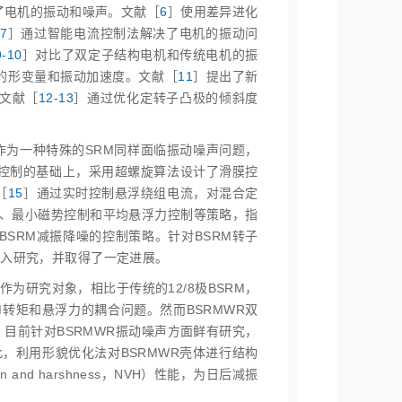
了电机的振动和噪声。文献［
6
］使用差异进化
7
］通过智能电流控制法解决了电机的振动问
9‑10
］对比了双定子结构电机和传统电机的振
的形变量和振动加速度。文献［
11
］提出了新
文献［
12‑13
］通过优化定转子凸极的倾斜度
 ，BSRM）作为一种特殊的SRM同样面临振动噪声问题，
控制的基础上，采用超螺旋算法设计了滑膜控
［
15
］通过实时控制悬浮绕组电流，对混合定
、最小磁势控制和平均悬浮力控制等策略，指
SRM减振降噪的控制策略。针对BSRM转子
深入研究，并取得了一定进展。
SRMWR）作为研究对象，相比于传统的12/8极BSRM，
RM转矩和悬浮力的耦合问题。然而BSRMWR双
目前针对BSRMWR振动噪声方面鲜有研究，
，利用形貌优化法对BSRMWR壳体进行结构
and harshness，NVH）性能，为日后减振