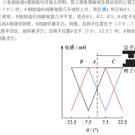
，
C
各相齿极4套绕组均可独立控制。其三相电感曲线及其对应的三相
，-7.5°］时，
A
相绕组的线圈电感几乎线性上升，若在
图1
所示的
A
1，
正转矩，
B
相绕组的线圈电感几乎不变，若在
B
1，
B
2，
B
3，
B
4定子
区间
A
相提供转矩，B相提供悬浮力。同理，当转子位置位于［-7.5°，7.
电感平顶区，提供悬浮力；当转子位置
θ
位于［7.5°，22.5°］时，
B
相
供悬浮力。