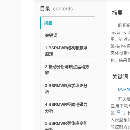
目录
contents
摘要
摘要
脉振的
motor
关键词
用。针对
磁‑结构
1 BSRMWR结构和悬浮
壳体得到
原理
化。结果
2 振动分析与质点运动方
程
关键词
3 BSRMWR声学理论分
BSR
析
开关磁
4 BSRMWR径向电磁力
应用于电
分析
［
2
］
源
。
入模型预
5 BSRMWR壳体应变能
的控制方
分析