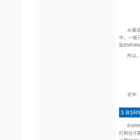
从振
中，一般
拟BSRM
所以
式中
3 BS
BSR
行积分计算会