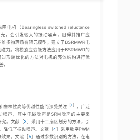
ngless switched reluctance
至定子轭部及机壳，会引发较大的振动噪声，阻碍其推广应
维多物理场有限元模型，建立了BSRMWR电
电磁力。将模态应变能方法应用于BSRMWR的
通过形貌优化的方法对电机的壳体结构进行优
善。
［
1
］
，容错性和鲁棒性高等优越性能而深受关
注
，广泛
动噪声，其中电磁噪声是SRM噪声的主要来
研究。文献［
3
］采用十二扇区划分的方法，引
，降低了振动噪声。文献［
4
］采用数字PWM
振效果。文献［
5
］通过参数识别的方法，在电