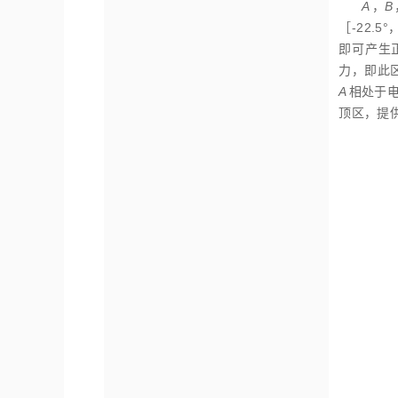
A
，
B
［-22.5°
即可产生
力，即此
A
相处于
顶区，提