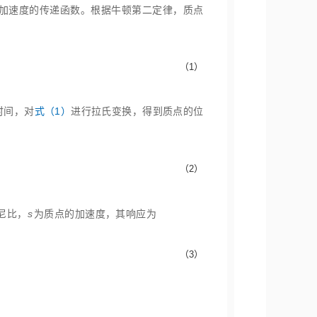
动加速度的传递函数。根据牛顿第二定律，质点
（1）
时间，对
式（1）
进行拉氏变换，得到质点的位
（2）
尼比，
s
为质点的加速度，其响应为
（3）