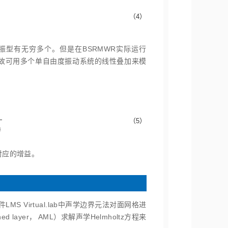
（4）
振型有无穷多个。但是在BSRMWR实际运行
故可用多个单自由度振动系统的线性叠加来模
（5）
i
对应的增益。
 Virtual.lab中声学边界元法对面网格进
layer， AML）求解声学Helmholtz方程来