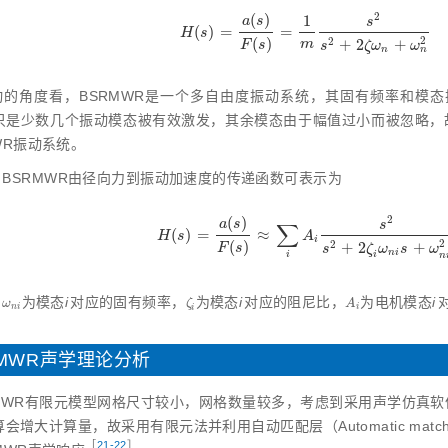
2
(
)
1
a
s
s
(
)
=
=
H
(
s
)
=
a
(
s
)
F
(
s
)
=
1
m
s
2
s
2
+
2
ζ
ω
n
+
ω
n
2
H
s
2
(
)
2
+
2
+
m
F
s
s
ζ
ω
ω
n
n
动的角度看，BSRMWR是一个多自由度振动系统，其固有频率和模态
只是少数几个振动模态被有效激发，其余模态由于幅值过小而被忽略，
WR振动系统。
，BSRMWR由径向力到振动加速度的传递函数可表示为
2
(
)
a
s
∑
s
(
)
=
≈
H
(
s
)
=
a
(
s
)
F
(
s
)
≈
∑
i
A
i
s
2
s
2
+
2
ζ
i
ω
n
i
s
+
ω
n
i
2
H
s
A
i
2
(
)
2
+
2
+
F
s
s
ζ
ω
s
ω
n
i
i
i
n
：
为模态
i
对应的固有频率，
为模态
i
对应的阻尼比，
为电机模态
i
ω
n
i
ζ
i
A
i
ω
ζ
A
n
i
i
i
RMWR声学理论分析
MWR有限元模型网格尺寸较小，网格数量较多，考虑到采用声学仿真软件LMS
增大计算量，故采用有限元法并利用自动匹配层（Automatic matched 
［
21‑22
］