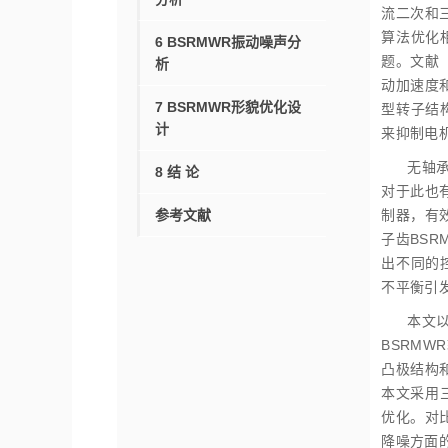
流二次和
算法优化
6 BSRMWR振动噪声分
题。文献
析
动加速度
7 BSRMWR形貌优化设
型转子结
计
来抑制电
无轴承
8 结 论
对于此也
参考文献
制器，有
子齿BS
出不同的
不平衡引
本文以
BSRMW
凸极结构
本文采用
优化。对比
降噪方面