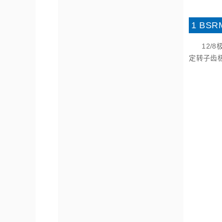
1 BS
12/
定转子齿