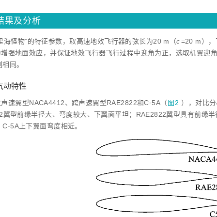
算结果及分析
里海怪物”的特征参数，取高速地效飞行器的弦长为20 m（
c
=20 m）
为增强地面效应，并保证地效飞行器飞行过程中迎角为正，选取机翼迎角
例相同。
 气动特性
声速翼型NACA4412、跨声速翼型RAE2822和C⁃5A（
图2
），对比分
412翼型前缘半径大、弯度较大、下翼面平坦；RAE2822翼型具有前
C⁃5A上下翼面弯度相近。