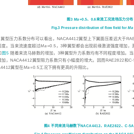
图3
Ma
=0.5、0.6来流工况流场压力分布
Fig.3
Pressure distribution of flow field for
Ma
翼型压力系数分布可以看出，NACA4412翼型上下翼面压差远大于RAE28
弯度。当来流速度超过
Ma
=0.5，3种翼型都会出现前缘激波强度增加
如
图5
随着来流马赫数的增加，3种翼型升力系数均有不同程度增加。当来流马
加，NACA4412翼型阻力系数只有小幅度的增大。因而RAE2822和C⁃
A4412翼型在
Ma
=0.5工况下拥有更高的升阻比。
图4
不同来流马赫数下NACA4412、RAE2822、C-