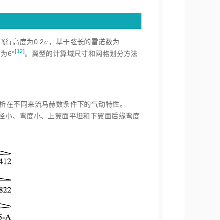
，飞行高度为0.2
c
，基于弦长的雷诺数为
[
12
]
为6
°
。翼型的计算域尺寸和网格划分方法
析在不同来流马赫数条件下的气动特性。
缘半径小、弯度小、上翼面平坦和下翼面后缘弯度