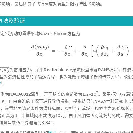
的影响，最后研究了飞行高度对翼型升阻力特性的影响。
值方法及验证
定常流动的雷诺平均Navier⁃Stokes方程为
∂
(
)
∂
∂
∂
∂
ρ
u
u
u
[
(
)
P
u
i
j
j
i
=
−
+
+
∂
(
ρ
u
i
u
j
)
∂
x
j
=
-
∂
P
∂
x
i
+
∂
∂
x
j
u
∂
u
i
∂
x
j
+
∂
u
j
∂
u
i
-
ρ
u
'
i
u
∂
∂
∂
∂
∂
x
x
x
x
u
j
i
j
j
i
¯
¯
¯
¯
¯
¯
¯
¯
为雷诺应力。采用Realizable
k⁃ε
湍流模型求解RANS方程，在流场
u
'
i
u
'
j
¯
'
'
u
u
i
j
型为湍流粘性增加了输运方程，也为耗散率增加了新的传输方程，能更
0
]
。
7
例为NACA0012翼型，基于弦长的雷诺数为1.2×1
0
。采用标准
k⁃ε
湍
11 K，自由来流的工况下进行数值模拟。模拟结果与NASA兰利研究中
 m，设置地面边界条件为滑移壁面，翼型到计算域四周距离为30倍弦长
纲距离为3，计算域网格数约为10万。由于风洞壁面对流场的影响，需
到翼型数值计算迎角为8.34°。
结果与风洞试验结果对比如
图 1
所示。结果显示翼型翼面压力系数曲线与