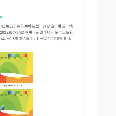
ls
压力显著高于另外两种翼型，这是由于后者与地
AE2822和C⁃5A翼型由于前缘半径小使气流偏转
。
Ma
=0.6来流情况下，NACA4412翼型相比