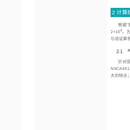
2 计
根据“
8
2×1
0
。
与验证算
2.1
针对亚
NACA4
大的特点；