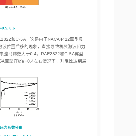
=0.5, 0.6
22和C⁃5A，这是由于NACA4412翼型具
，激波位置后移的现象，直接导致机翼激波阻力
赫数大于0.4，RAE2822和C⁃5A翼型
5A翼型在
Ma
=0.4左右情况下，升阻比达到最
5A压力系数分布