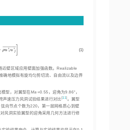
]
¯
¯
¯
¯
¯
¯
¯
¯
¯
¯
−
u
'
j
¯
'
'
(1)
ρ
u
u
i
j
近壁区域应用壁面加强函数。Realizable
准确地模拟有旋均匀剪切流、自由流以及边界
流模型，对翼型在
Ma
=0.55，迎角为9.86°，
[
11
]
心跨声速压力风洞试验结果进行对
比
。翼型
，弦向节点个数为220，第一层网格质心到壁
要对风洞实验翼型的迎角采用几何方法进行修
实验结果吻合。计算与实验结果均显示在0.1