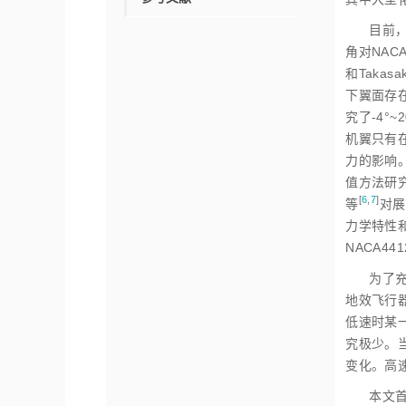
目前，
角对NAC
和Takasak
下翼面存
究了-4
机翼只有在
力的影响
值方法研
[
6
,
7
]
等
对展
力学特性
NACA
为了
地效飞行
低速时某
究极少。
变化。高
本文