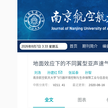
首页
期刊简介
编
2026年8月7日 3:33 星期五
地面效应下的不同翼型亚声速
刘浩
孙建红
张延泰
孙智
南京航空航天大学飞行器环境控制与生命保障工业与信息化部
中图分类号：
V211. 41
最近更新：
2020-06-16
全文
图表