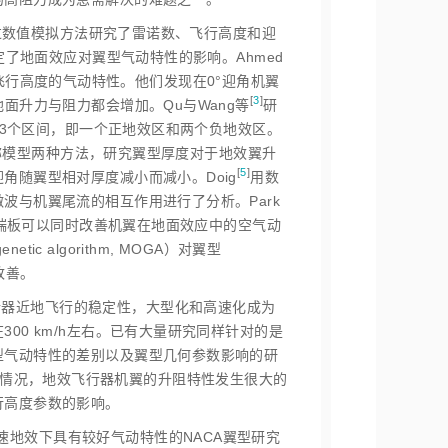
过数值模拟方法研究了雷诺数、飞行高度和迎
定了地面效应对翼型气动特性的影响。Ahmed
飞行高度的气动特性。他们发现在0°迎角机翼
[
3
]
面升力与阻力都会增加。Qu与Wang
等
研
为3个区间，即一个正地效区和两个负地效区。
称模型两种方法，研究翼型厚度对于地效翼升
[
5
]
角随翼型相对厚度减小而减小。Doi
g
用数
波与机翼尾流的相互作用进行了分析。Park
端板可以同时改善机翼在地面效应中的空气动
netic algorithm, MOGA）对翼型
改善。
行器近地飞行的稳定性，大型化和高速化成为
0 km/h左右。已有大量研究同样针对的是
型气动特性的差别以及翼型几何参数影响的研
的情况，地效飞行器机翼的升阻特性发生很大的
行高度参数的影响。
速地效下具有较好气动特性的NACA翼型研究