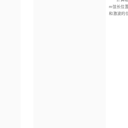
m弦长位
和激波的