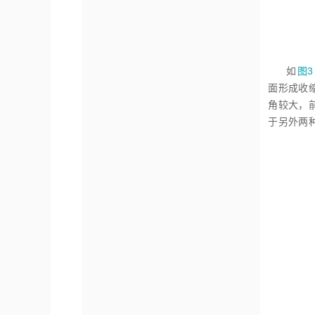
如
图3
面形成收
角较大，
于另外两