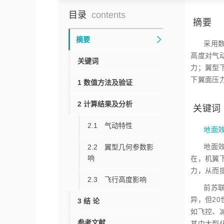
目录
contents
摘要
摘要
采用
高度对气
关键词
力；翼型
下翼面压
1 数值方法及验证
2 计算结果及分析
关键词
2.1 气动特性
地面
地面
2.2 翼型几何参数影
响
在，机翼
力，从而
2.3 飞行高度影响
前苏
异，但2
3 结 论
如飞控、
参考文献
其中大型