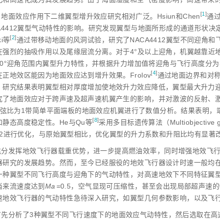
[
1
]
地面效应作用下二维翼型增升效应研究相对广泛。Hsiun和Che
n
通
A4412翼型气动特性的影响。研究发现翼型与地面所形成的通道形状决
[
2
]
i
等
通过带移动地面的风洞试验，研究了NACA4412翼型不同迎角和
在强烈的抽吸作用以及尾缘层流分离。对于4°及以上迎角，机翼越靠近地
°~20°迎角范围内翼型升力特性，并根据升力增加值将迎角与飞行高度分
[
4
]
正地效区能因为地面效应达到增升效果。Frolo
v
通过地面边界和对
。研究结果表明翼型相对厚度增加使地效升力效应降低，翼型最大升力迎
究了地面效应对于跨声速及超声速机翼产生的影响，并对激波的反射、激
弦比为1带简单平面端板的地面效应机翼进行了数值分析。结果表明，
[
8
]
和静态高度稳定性。He与Qu
等
采用多目标遗传算法（Multiobjective ge
4412进行优化，与原始翼型相比，优化翼型的升力系数和升阻比均有显著
充分发挥地效飞行器载重优势，进一步提高燃油效率，同时增强地效飞
器研究的发展趋势。然而，至今已经服役的地效飞行器设计时速一般均在30
一种翼型不同飞行高度与迎角下的气动特性，对高速地效下不同特征翼
当来流速度达到
Ma
=0.5，空气显现可压缩性，甚至会出现局部超声速
速地效飞行器的气动特性急待深入研究，如翼型几何参数影响，以及飞
首先分析了3种翼型不同飞行速度下的地面效应气动特性，然后选取在高