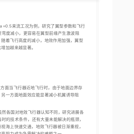
a
=0.5来流工况为例，研究了翼型参数和飞行
翼型弯度减小，更容易在翼型前缘产生激波阻
；随着飞行高度的减小，地效作用加强，翼型
比增加越来越显著。
一方面当飞行器近地飞行时，由于地面边界存
。另一方面地面效应能显著减小机翼诱导阻
。虽然各国对地效飞行器认知不同，研究进展各
于当时的技术条件，还有大量未能解决的瓶颈，
重视海上快速交通，地效飞行器被日渐重视，
的高阻力成为急需解决的难题之一。