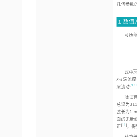
几何参数
1 数
可压缩
¯
¯
式中
ρ
ρ
k⁃ε
湍流模
[
9
,
1
层流
动
验证算
总温为3
弦长为1
面的无量
[
11
]
正
，得
计算