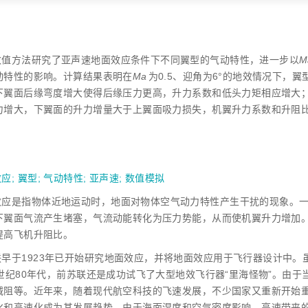
数值方法研究了亚声速地面效应条件下不同翼型的气动特性，进一步以
M
动特性的影响。计算结果表明在
Ma
为0.5、迎角为6°的地效情况下，
下翼面后缘弯度增大使得后缘压力更高，升力系数和低头力矩相应增大
力增大，下翼面的升力增量大于上翼面吸力损失，机翼升力系数和升阻
效应
;
翼型
;
气动特性
;
亚声速
;
数值模拟
效应是指物体近地运动时，地面对物体空气动力特性产生干扰的现象。
下翼面气流产生堵塞，气流动能转化为压力势能，从而使机翼升力增加
提高飞机升阻比。
联早于1923年已开始研究地面效应，并将地面效应用于飞行器设计中
0世纪80年代，前苏联还是成功试飞了大型地效飞行器“里海怪物”。由
减阻等。近年来，随着现代航空科技的飞速发展，不少国家又重新开始
化和高速化成为其发展趋势。由于海面湿度和空气密度影响，高速带来