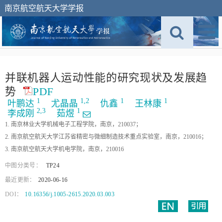
南京航空航天大学学报
并联机器人运动性能的研究现状及发展趋
势
PDF
1
1,
2
1
1
叶鹏达
尤晶晶
仇鑫
王林康
2,
3
1
李成刚
茹煜
1. 南京林业大学机械电子工程学院，南京，210037；
2. 南京航空航天大学江苏省精密与微细制造技术重点实验室，南京，210016；
3. 南京航空航天大学机电学院，南京，210016
中图分类号：
TP24
最近更新：
2020-06-16
DOI：
10.16356/j.1005-2615.2020.03.003