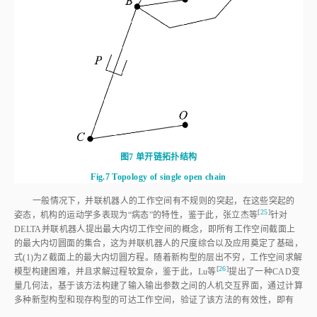
图7
单开链拓扑结构
Fig.7
Topology of single open chain
一般情况下，并联机器人的工作空间有不规则的突起，在这些突起的
[
25
]
姿态，机构的运动学多表现为“病态”的特性，鉴于此，张立杰
等
针对
DELTA并联机器人提出最大内切工作空间的概念，即所有工作空间截面上
的最大内切圆面的集合，这为并联机器人的尺度综合以及应用奠定了基础，
式(1)
为
Z
截面上的最大内切圆方程。随着新构型的层出不穷，工作空间求解
[
26
]
模型构建困难，并且求解过程较复杂，鉴于此，Lu
等
提出了一种CAD变
量几何法，基于该方法构建了输入输出参数之间的人机交互界面，通过计算
多种新型构型和现存构型的可达工作空间，验证了该方法的有效性，即有