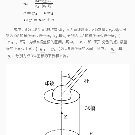
−
[
,
]
y
y
y
A
B
B
–
–
–
=
m
¯
¯
¯
¯
−
[
,
]
x
x
x
B
B
A
–
–
–
=
−
c
y
m
x
A
A
:
=
+
L
y
m
x
c
式中：
d
为点
P
到直线
L
的距离；
m
为直线斜率；
c
为常量；
x
和
y
分
P
P
别为点
P
的横坐标和纵坐标；
x
和
y
分别为点
A
的横坐标和纵坐标；[
A
A
¯
¯
¯
¯
¯
¯
¯
¯
x
B
x
B
¯
x
B
x
B
¯
x
,
x
]为点
B
横坐标的区间，其中，
x
和
x
分别为点
B
横坐
B
B
B
B
–
–
–
–
–
–
¯
¯
¯
¯
y
B
y
B
¯
y
B
标的下界和上界；[
y
,
y
]为点
B
纵坐标的区间，其中，
y
和
B
B
B
–
–
–
–
–
–
¯
¯
¯
¯
y
B
¯
y
分别为点
B
纵坐标的下界和上界。
B