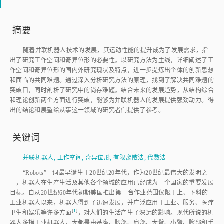
摘要
随着并联机器人技术的发展，其运动性能的提升成为了发展需求，指
出了研究工作空间和奇异位形的必要性。以研究方法为主线，详细阐述了工
作空间和奇异位形的国内外研究现状及特点，进一步提炼出个体的创新思想
和面临的共同难题。通过深入分析研究方法的原理，找到了解决共同难题的
突破口，同时剖析了研究中的尚存难题。结合未来的发展趋势，从结构综合
和理论创新两个方面进行突破，能够为并联机器人的发展提供强劲动力。得
出的结论和展望给从事这一领域的研究者们提供了参考。
关键词
并联机器人
;
工作空间
;
奇异位形
;
有限离散法
;
代数法
“Robots”一词最早诞生于20世纪20年代，作为20世纪最伟大的发明之
一，机器人在生产生活及其他各个领域的应用已经成为一个国家的重要发展
目标。自从20世纪60年代初期美国推出第一台作业范围仅限于上、下料的
工业机器人以来，机器人得到了迅速发展，并广泛应用于工业、服务、医疗
[
1
]
卫生和娱乐等许多方
面
，对人们的生活产生了深远的影响。现代所说的机
器人多指工业机器人，大都是由基座、腰部、肩部、大臂、小臂、腕部和手