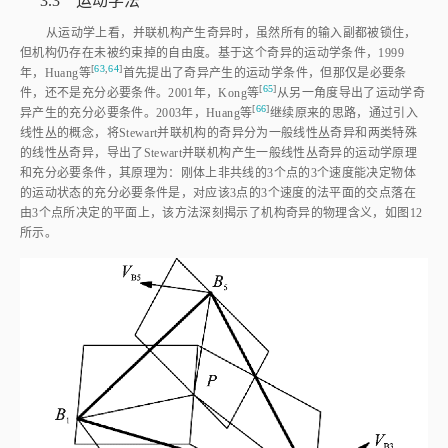
3.3 运动学法
从运动学上看，并联机构产生奇异时，虽然所有的输入副都被锁住，
但机构仍存在未被约束掉的自由度。基于这个奇异的运动学条件，1999
[
63
,
64
]
年，Huang
等
首先提出了奇异产生的运动学条件，但那仅是必要条
[
65
]
件，还不是充分必要条件。2001年，Kong
等
从另一角度导出了运动学奇
[
66
]
异产生的充分必要条件。2003年，Huang
等
继续原来的思路，通过引入
线性丛的概念，将Stewart并联机构的奇异分为一般线性丛奇异和两类特殊
的线性丛奇异，导出了Stewart并联机构产生一般线性丛奇异的运动学原理
和充分必要条件，其原理为：刚体上非共线的3个点的3个速度能决定物体
的运动状态的充分必要条件是，对应该3点的3个速度的法平面的交点落在
由3个点所决定的平面上，该方法深刻揭示了机构奇异的物理含义，如
图12
所示。