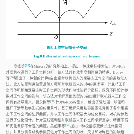
图8
工作空间微分子空间
Fig.8
Differential subspace of workspace
[
29
]
高峰
等
在Masory的研究基础上，提出一种球坐标搜索法，对3⁃RPS
并联机构进行了工作空间分析，该方法具有效率高和简易的特点。Bonev
[
30
]
等
提出了一种新的计算6自由度并联机器人的定姿态工作空间的离散化方
法，此方法是利用位置反解方程和并联机器人的3种约束求得，并且将工作
空间体积和给定姿态时工作空间的形状作为性能评价指标，探究不同设计参
数对工作空间的影响，该方法对求解其他类型的6自由度并联机器人工作空
[
31
]
间具有指导意义。曹永刚
等
针对6⁃RSS构型Ⅱ，给出了驱动副、球副和
连杆干涉等数学形式的约束条件，基于反解采用边界搜索法得到了各个定姿
态下工作空间的边界曲面，并以工作空间体积最大为优化目标，对机构参数
进行了优化设计。针对直线驱动型并联机器人工作空间求解复杂、精度不高
[
32
]
和优化目标不合理的问题，吴超宇
等
提出一种极坐标变步长迭代搜索
法，并且分析各结构参数变化对工作空间的形状、尺寸和对称性的影响趋