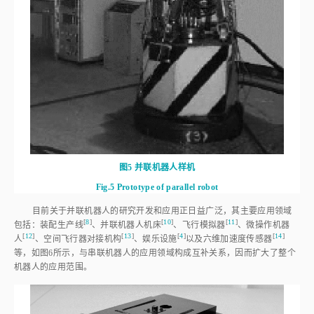
图5
并联机器人样机
Fig.5
Prototype of parallel robot
目前关于并联机器人的研究开发和应用正日益广泛，其主要应用领域
[
8
]
[
10
]
[
11
]
包括：装配生产
线
、并联机器人机
床
、飞行模拟
器
、微操作机器
[
12
]
[
13
]
[
4
]
[
14
]
人
、空间飞行器对接机
构
、娱乐设
施
以及六维加速度传感
器
等，如
图6
所示，与串联机器人的应用领域构成互补关系，因而扩大了整个
机器人的应用范围。