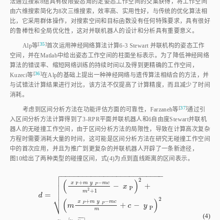
法通过搜索8组具有极限姿态角的定姿态工作空间的交集获得，将工作空间
由六维搜索简化为8次三维搜索，效率高、实用性好，与传统的优化算法相
比，它采用群体操作，对搜索空间和目标函数没有任何特殊要求，具有很好
的鲁棒性和全局优化性，这对并联机器人的设计和分析具有重要意义。
[
35
]
Alp
等
首次运用神经网络算法计算6⁃3 Stewart 并联机构的姿态工作
空间，并在Matlab中给出姿态工作空间的柱面坐标表示。为了降低神经网络
算法的错误率、缩短网络训练的持续时间以及得到更精确的工作空间，
[
36
]
Kuzeci
等
在Alp的基础上提出一种神经网络与遗传算法相结合的方法，并
与试错法计算结果进行对比，该方法不仅提高了计算精度，而且减少了时间
消耗。
[
37
]
考虑到区间分析方法在功能评估方面的可靠性，Farzaneh
等
通过引
入区间分析方法计算得到了3‑RPR平面并联机器人和6自由度Stewart并联机
器人的无碰撞工作空间，由于区间分析方法的局限性，导致在计算高次复杂
方程时需要消耗大量的时间，这可能是区间分析方法在研究无碰撞工作空间
中的首次应用，并且为推广到更复杂的并联机器人开辟了一条新途径，
图10
给出了两种类型的碰撞区间，
式(4)
为点到直线距离的区间表示。

−
−
−
−
−
−
−
−
−
−
−
−
−
−
−
−
−
−
−
−
−
−
−
−

2

(
)
+
−
x
m
y
m
c
P

−
+
P
x
P

2
+
1
m
=
d
⎷
2
(
)
+
−
x
m
y
m
c
+
−
P
P
m
c
y
P
m
d
=
x
P
+
m
y
P
-
m
c
m
2
+
1
-
x
P
2
+
m
x
P
+
m
y
P
-
m
c
m
+
c
-
y
P
2
m
=
y
A
-
[
(4)
¯
¯
¯
¯