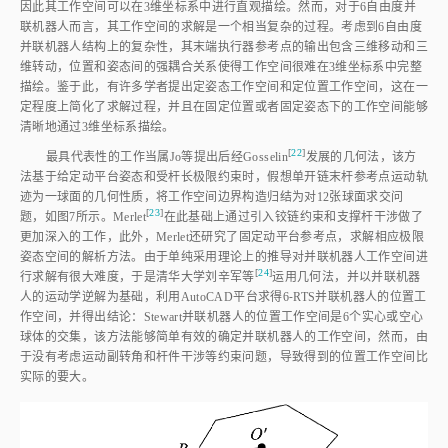
因此其工作空间可以在3维坐标系中进行直观描绘。然而，对于6自由度并
联机器人而言，其工作空间的求解是一个相当复杂的过程。考虑到6自由度
并联机器人结构上的复杂性，其末端执行器参考点的输出包含三维移动和三
维转动，位置和姿态间的强耦合关系使得工作空间很难在3维坐标系中完整
描绘。鉴于此，有许多学者提出定姿态工作空间和定位置工作空间，这在一
定程度上简化了求解过程，并且在固定位置或者固定姿态下的工作空间能够
清晰地通过3维坐标系描绘。
[
22
]
最具代表性的工作当属Jo等提出后经Gosseli
n
发展的几何法，该方
法基于给定动平台姿态和受杆长极限约束时，假想单开链末杆参考点运动轨
迹为一球面的几何性质，将工作空间边界构造归结为对12张球面求交问
[
23
]
题，如
图7
所示。Merle
t
在此基础上通过引入铰链约束和支撑杆干涉做了
更加深入的工作，此外，Merlet还研究了固定动平台参考点，求解相应极限
姿态空间的解析方法。由于单纯采用理论上的推导对并联机器人工作空间进
[
24
]
行求解有很大难度，于是清华大学刘辛军
等
运用几何法，并以并联机器
人的运动学逆解为基础，利用AutoCAD平台求得6⁃RTS并联机器人的位置工
作空间，并得出结论：Stewart并联机器人的位置工作空间是6个实心或空心
球体的交集，该方法能够简单有效的确定并联机器人的工作空间，然而，由
于没有考虑运动副转角和杆件干涉等约束问题，导致得到的位置工作空间比
实际的要大。