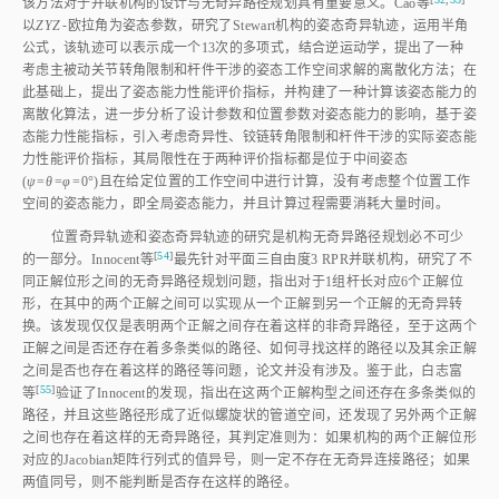
该方法对于并联机构的设计与无奇异路径规划具有重要意义。Cao
等
以
ZYZ
⁃欧拉角为姿态参数，研究了Stewart机构的姿态奇异轨迹，运用半角
公式，该轨迹可以表示成一个13次的多项式，结合逆运动学，提出了一种
考虑主被动关节转角限制和杆件干涉的姿态工作空间求解的离散化方法；在
此基础上，提出了姿态能力性能评价指标，并构建了一种计算该姿态能力的
离散化算法，进一步分析了设计参数和位置参数对姿态能力的影响，基于姿
态能力性能指标，引入考虑奇异性、铰链转角限制和杆件干涉的实际姿态能
力性能评价指标，其局限性在于两种评价指标都是位于中间姿态
(
ψ
=
θ
=
φ
=0°)且在给定位置的工作空间中进行计算，没有考虑整个位置工作
空间的姿态能力，即全局姿态能力，并且计算过程需要消耗大量时间。
位置奇异轨迹和姿态奇异轨迹的研究是机构无奇异路径规划必不可少
[
54
]
的一部分。Innocent
等
最先针对平面三自由度3 RPR并联机构，研究了不
同正解位形之间的无奇异路径规划问题，指出对于1组杆长对应6个正解位
形，在其中的两个正解之间可以实现从一个正解到另一个正解的无奇异转
换。该发现仅仅是表明两个正解之间存在着这样的非奇异路径，至于这两个
正解之间是否还存在着多条类似的路径、如何寻找这样的路径以及其余正解
之间是否也存在着这样的路径等问题，论文并没有涉及。鉴于此，白志富
[
55
]
等
验证了Innocent的发现，指出在这两个正解构型之间还存在多条类似的
路径，并且这些路径形成了近似螺旋状的管道空间，还发现了另外两个正解
之间也存在着这样的无奇异路径，其判定准则为：如果机构的两个正解位形
对应的Jacobian矩阵行列式的值异号，则一定不存在无奇异连接路径；如果
两值同号，则不能判断是否存在这样的路径。