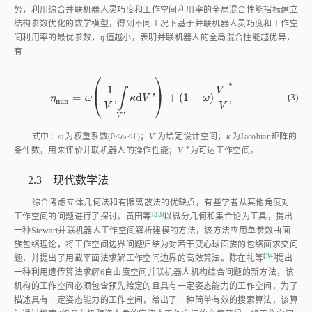
势，利用综合并联机器人灵巧度和工作空间利用率的全局混合性能指标建立
结构参数优化的数学模型，得到不同工况下基于并联机器人灵巧度和工作空
间利用率的最优参数，
η
值越小，表明并联机器人的全局混合性能越优异，
有
⎛
⎞
*
⎜
⎟
1
∫
V
=
d
+
(
1
−
)
η
m
i
n
=
ω
1
V
'
∫
V
'
κ
d
V
'
+
1
-
ω
V
*
V
'
⎝
⎠
(3)
'
η
ω
κ
V
ω
m
i
n
'
'
V
V
V
'
式中：
ω
为权重系数(0≤
ω
≤1)；
V'
为给定设计空间；
κ
为Jacobian矩阵的
*
条件数，用来评价并联机器人的操作性能；
V
为可达工作空间。
2.3 现代数学法
综合考虑立体几何法和有限离散法的优缺点，有些学者从其他角度对
[
33
]
工作空间的问题进行了探讨。黄田
等
以微分几何和集合论为工具，提出
一种Stewart并联机器人工作空间解析建模的方法，该方法应用单参数曲面
族包络理论，将工作空间边界问题归结为对若干变心球面族的包络面求交问
[
34
]
题，并提出了用截平面法求解工作空间边界的高效算法。陈在礼
等
提出
一种利用遗传算法求解6自由度空间并联机器人机构综合问题的新方法，该
机构的工作空间必须包含预先给定的且具有一定姿态能力的工作空间，为了
描述具有一定姿态能力的工作空间，给出了一种简单有效的搜索算法，该算