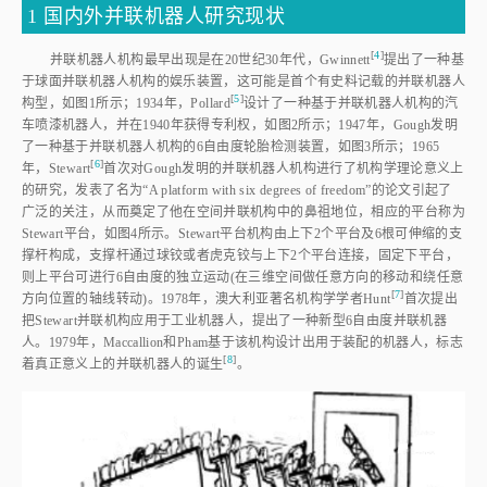
1 国内外并联机器人研究现状
[
4
]
并联机器人机构最早出现是在20世纪30年代，Gwinnet
t
提出了一种基
于球面并联机器人机构的娱乐装置，这可能是首个有史料记载的并联机器人
[
5
]
构型，如
图1
所示；1934年，Pollar
d
设计了一种基于并联机器人机构的汽
车喷漆机器人，并在1940年获得专利权，如
图2
所示；1947年，Gough发明
了一种基于并联机器人机构的6自由度轮胎检测装置，如
图3
所示；1965
[
6
]
年，Stewar
t
首次对Gough发明的并联机器人机构进行了机构学理论意义上
的研究，发表了名为“A platform with six degrees of freedom”的论文引起了
广泛的关注，从而奠定了他在空间并联机构中的鼻祖地位，相应的平台称为
Stewart平台，如
图4
所示。Stewart平台机构由上下2个平台及6根可伸缩的支
撑杆构成，支撑杆通过球铰或者虎克铰与上下2个平台连接，固定下平台，
则上平台可进行6自由度的独立运动(在三维空间做任意方向的移动和绕任意
[
7
]
方向位置的轴线转动)。1978年，澳大利亚著名机构学学者Hun
t
首次提出
把Stewart并联机构应用于工业机器人，提出了一种新型6自由度并联机器
人。1979年，Maccallion和Pham基于该机构设计出用于装配的机器人，标志
[
8
]
着真正意义上的并联机器人的诞
生
。