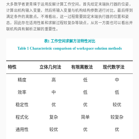
大多数学者更青睐于运用反解计算工作空间。首先给定末端执行器的位姿，
计算出机构输入变量，然后将输入变量与机构结构参数进行对比，最后得到
满足条件的离散点。不难看出，这一过程需要固定末端执行器的位置和姿
态，因此存在适用性差和求解过程较复杂等缺点，从另一方面也可以看出并
联机构具有解析正解的重要性。
表1
工作空间求解方法特性对比
Table 1
Characteristic comparison of workspace solution methods
特性
立体几何法
有限离散法
现代数学法
精度
高
低
中
效率
中
低
低
稳定性
优
优
较优
程式化
复杂
简单
较复杂
通用性
较优
优
优