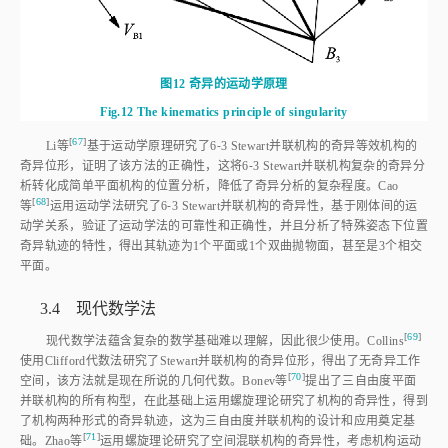
图12
奇异的运动学原理
Fig.12
The kinematics principle of singularity
[
67
]
Li
等
基于运动学原理研究了6⁃3 Stewart并联机构的奇异等效机构的
奇异位形，证明了该方法的正确性，这将6⁃3 Stewart并联机构复杂的奇异分
析转化成简单平面机构的位置分析，降低了奇异分析的复杂程度。Cao
[
68
]
等
运用运动学法研究了6⁃3 Stewart并联机构的奇异性，基于刚体间的运
动学关系，验证了运动学法的可靠性和正确性，并且分析了特殊姿态下位置
奇异轨迹的特性，得出其轨迹为1个平面或1个双曲抛物面，甚至是3个相交
平面。
3.4 现代数学法
[
69
]
现代数学法蕴含复杂的数学基础难以理解，因此很少使用。Collin
s
使用Clifford代数法研究了Stewart并联机构的奇异位形，得出了无奇异工作
[
70
]
空间，该方法就是现在所说的几何代数。Bonev
等
提出了三自由度平面
并联机构的所有构型，在此基础上运用螺旋理论研究了机构的奇异性，得到
了机构两种形式的奇异轨迹，这为三自由度并联机构的设计和应用奠定基
[
71
]
础。Zhao
等
运用螺旋理论研究了空间混联机构的奇异性，考虑机构运动