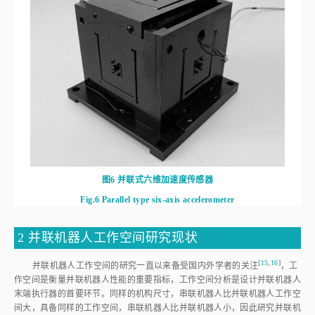
图6
并联式六维加速度传感器
Fig.6
Parallel type six-axis accelerometer
2 并联机器人工作空间研究现状
[
15
,
16
]
并联机器人工作空间的研究一直以来备受国内外学者的关
注
，工
作空间是衡量并联机器人性能的重要指标，工作空间分析是设计并联机器人
末端执行器的首要环节。同样的机构尺寸，串联机器人比并联机器人工作空
间大，具备同样的工作空间，串联机器人比并联机器人小，因此研究并联机