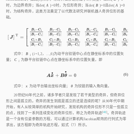
时，为边界奇异；当det(
A
)=0时，为位形奇异；当det(
B
)=0且det(
A
)=0
时，为结构奇异，这类方法奠定了以代数法研究并联机器人奇异位形的基
础。
⎡
−
−
−
−
−
−
B
C
B
C
B
C
B
C
B
C
B
C
3
3
5
5
6
6
1
1
2
2
4
4
⎢
|
−
|
|
−
|
|
−
|
|
−
|
|
−
|
|
−
B
C
B
C
B
C
B
C
B
C
B
C
T
1
1
2
2
3
3
4
4
5
5
6
6
[
]
=
J
T
=
B
1
-
C
1
B
1
-
C
1
B
2
-
C
2
B
2
-
C
2
B
3
-
C
3
B
3
-
C
3
B
4
-
C
4
B
4
-
C
4
B
5
-
C
5
⎣
J
×
×
×
×
×
×
C
B
C
B
C
B
C
B
C
B
C
B
3
3
5
5
6
6
1
1
2
2
4
4
|
−
|
|
−
|
|
−
|
|
−
|
|
−
|
|
−
B
C
B
C
B
C
B
C
B
C
B
C
1
1
2
2
3
3
4
4
5
5
6
6
式中：
B
(
i
=1,2，…,6)为动平台铰链中心点在静坐标系中的位置矢
i
量；
C
为静平台铰链中心点在静坐标系中的位置矢量，即
i
∙
∙
(6)
+
=
0
A
x
•
+
B
θ
•
=
0
A
x
B
θ
式中：
x
为动平台输出坐标向量；
θ
为铰链的输入角向量。
20世纪90年代之前，诸多学者只是发现了若干类型的奇异，但奇异位
形之间是孤立的。奇异的发生到底是孤立的还是连续的呢？从90年代中期
开始，有人从较简单的机构开始研究，发现机构的奇异位形不只是一些孤立
[
41
]
的点，找到了一系列连续变化的奇异位形，称之为奇异轨
迹
。奇异轨迹
是一个含有位姿参数的方程，可以通过计算机构Jacobian矩阵的行列式为零
求出，该方程即为奇异轨迹方程，如
式（7）
所示。