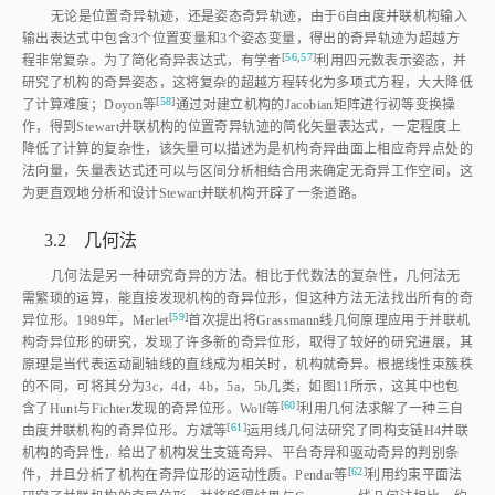
无论是位置奇异轨迹，还是姿态奇异轨迹，由于6自由度并联机构输入
输出表达式中包含3个位置变量和3个姿态变量，得出的奇异轨迹为超越方
[
56
,
57
]
程非常复杂。为了简化奇异表达式，有学
者
利用四元数表示姿态，并
研究了机构的奇异姿态，这将复杂的超越方程转化为多项式方程，大大降低
[
58
]
了计算难度；Doyon
等
通过对建立机构的Jacobian矩阵进行初等变换操
作，得到Stewart并联机构的位置奇异轨迹的简化矢量表达式，一定程度上
降低了计算的复杂性，该矢量可以描述为是机构奇异曲面上相应奇异点处的
法向量，矢量表达式还可以与区间分析相结合用来确定无奇异工作空间，这
为更直观地分析和设计Stewart并联机构开辟了一条道路。
3.2 几何法
几何法是另一种研究奇异的方法。相比于代数法的复杂性，几何法无
需繁琐的运算，能直接发现机构的奇异位形，但这种方法无法找出所有的奇
[
59
]
异位形。1989年，Merle
t
首次提出将Grassmann线几何原理应用于并联机
构奇异位形的研究，发现了许多新的奇异位形，取得了较好的研究进展，其
原理是当代表运动副轴线的直线成为相关时，机构就奇异。根据线性束簇秩
的不同，可将其分为3c，4d，4b，5a，5b几类，如
图11
所示，这其中也包
[
60
]
含了Hunt与Fichter发现的奇异位形。Wolf
等
利用几何法求解了一种三自
[
61
]
由度并联机构的奇异位形。方斌
等
运用线几何法研究了同构支链H4并联
机构的奇异性，给出了机构发生支链奇异、平台奇异和驱动奇异的判别条
[
62
]
件，并且分析了机构在奇异位形的运动性质。Pendar
等
利用约束平面法