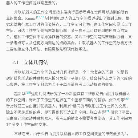
器人的工作空间是非常重要的。
并联机器人的工作空间是指末端执行器参考点在空间可以达到的所有
[
17
,
18
]
点的集合。Kuma
r
对并联机器人的工作空间描述提出了独到见解，根
据末端执行器工作时的位姿特点，工作空间可分为可达工作空间和灵活工作
空间。可达工作空间是指末端执行器上某一参考点可以达到的所有点的集
合，这种工作空间不考虑操作器的姿态；灵活工作空间是指末端执行器上某
一参考点可以从任何方向到达的点的集合。并联机器人的工作空间分析方法
主要包括立体几何法、有限离散法和现代数学法。
2.1 立体几何法
并联机器人工作空间的立体几何求解是一个非常复杂的问题，它是将
封闭结构形式的并联机器人拆分为若干子单开链，结合特征点之间的尺度约
束条件，将工作空间归结为若干子单开链参考点运动轨迹的交集。
[
19
]
赵新
华
运用几何法研究了一种新型具有三维移动自由度并联机器人
[
20
]
的工作空间，得出了工作空间边界在三个坐标平面内的投影。张立杰
等
针对球面三自由度并联机器人，利用3个相同的串联形式工作空间的交集，
[
21
]
除去不满足反解的点，即可得到其可达工作空间。张立杰
等
研究了平面2
自由度冗余驱动并联机器人，参考点的输出不需要考虑姿态，其工作空间为
3个分支工作空间的交集。
不难看出，由于少自由度并联机器人的工作空间变量的维数最多为3，