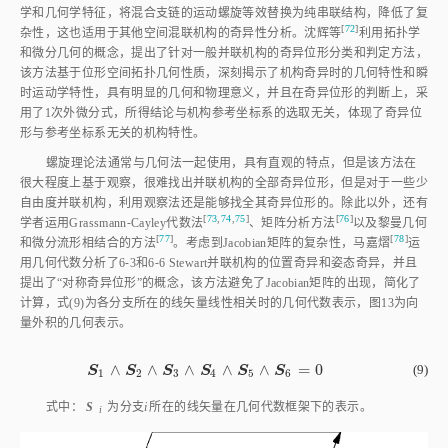
学和几何学特征，将混合支链的运动螺旋等效替换为纯串联结构，降低了复
[
72
]
杂性，这也适用于其他空间混联机构的奇异性分析。沈辉
等
利用拓扑学
和微分几何的概念，提出了针对一般并联机构的奇异位形分类和判定方法，
该方法基于位形空间拓扑几何性质，深刻揭示了机构奇异时的几何特性和瞬
时运动学特性，具有明显的几何和物理意义，并且在奇异位形的判断上，采
用了1次外微分式，所得结论与机构参考坐标系的选取无关，体现了奇异位
形与参考坐标系无关的机构特性。
螺旋理论法通常与几何法一起使用，具有直观的特点，但是该方法在
很大程度上基于观察，很难找出并联机构的全部奇异位形，但是对于一些少
自由度并联机构，利用观察法还是能够找全其奇异位形的。除此以外，还有
[
73
,
74
,
75
]
[
76
]
学者运用Grassmann⁃Cayley代数
法
、矩阵分析方
法
以及黎曼几何
[
77
]
[
78
]
和微分流形相结合的方
法
。考虑到Jacobian矩阵的复杂性，马嘉
熠
运
用几何代数分析了6⁃3和6⁃6 Stewart并联机构的位置奇异和姿态奇异，并且
提出了“对称奇异位形”的概念，该方法避免了Jacobian矩阵的出现，简化了
计算，
式(9)
为各分支所在的线矢量线性相关时的几何代数表示，
图13
为向
量外积的几何表示。
∧
∧
∧
∧
∧
=
0
(9)
S
S
S
S
S
S
S
1
∧
S
2
∧
S
3
∧
S
4
∧
S
5
∧
S
6
=
0
1
2
3
4
5
6
式中：
S
为分支
i
所在的线矢量在几何代数框架下的表示。
i