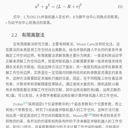
2
2
2
+
=
(
−
+
)
x
2
+
y
2
=
(
L
-
R
+
r
)
2
(1)
x
y
L
R
r
式中：
L
为DELTA并联机器人定长杆；
R
为静平台中心到角点的距离；
r
为动平台中心到角点的距离。
2.2 有限离散法
在有限离散法研究方面，主要有网格法、Monte Carlo法和优化法，这
些算法的本质是将工作空间点云离散化，结合并联机器人平台的约束条件来
确定工作空间边界。有限离散法求解思路主要分为两类：一类是利用运动学
正解来求解工作空间边界，但是并联机器人正解需要求解一组具有强非线性
耦合关系的方程组，因此这种方法过于复杂；另一类是利用运动学反解来求
解工作空间边界，实质是在一定范围内判断所给的机构参数是否满足约束条
件，这种方法需要固定末端执行器的位姿，因此，在不同程度上存在着适用
性差、计算效率和求解精度低等缺点。通过查阅大量资料，随机选取10篇
有关有限离散法求解工作空间的文献，其中运用反解的有8篇，运用正解的
有2篇，可以发现，大多数学者都是运用反解计算并联机器人的工作空间。
[
27
]
Fichte
r
采用固定6个位姿参数中的3个姿态参数和1个位置参数，而让
其他2个参数变化，研究了6自由度并联机器人的工作空间，这种方法只能
[
28
]
找出某一固定姿态时工作空间的截面形状。Masory
等
同时考虑到各关节
转角的约束、各杆长的约束和机构各构件的干涉来确定并联机器人的工作空
间，如
式(2)
所示，且采用数值积分的方法计算工作空间的体积，比较接近