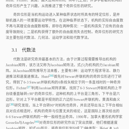
Hunt、Fichter、黄真、曲义远和Merlet。90年代之后，许多学者都对机构的
奇异位形产生了兴趣，从而推进了整个奇异位形的研究。
奇异位形是当机构运动进入某种临界状态时所具有的特定位形，是并
联机器人的一项重要运动学特性。在这种临界状态下，机构的实际自由度数
不再与其理论自由度数相等，即存在两种情况：一是机构丧失了应有的自由
度导致刚化；二是机构获得了额外的自由度而失去控制。奇异位形的研究方
法主要包括代数法、几何法、运动学法和现代数学法。
3.1 代数法
代数法是研究奇异最基本的方法，由于计算过程需要推导出机构的
Jacobian矩阵，该方法又称为Jacobian矩阵法，
式(5)
为机构的力Jacobian矩
阵。从Jacobian矩阵推导方法来看，主要有3种：运动学方程求导法、静力
[
38
]
递推法和速度递推法。Hun
t
首先对Stewart并联机构的奇异位形进行了研
究，得到了6⁃3 Stewart并联机构的6条线矢相交于同一条直线时的一种奇异
[
27
]
位形。Fichte
r
利用Jacobian矩阵求解，找到了6⁃3 Stewart并联机构的上平
台绕垂直轴转±90°的奇异位形，这种机构的上平台是三角形，下平台是六
边形。针对上下平台都是半规则的正六边形Stewart并联机构，黄真和曲义
[
39
]
远
研究发现，当上平台转90°时机构也奇异，并且还导出当上下平台相似
且对应点相连时，机构的奇异与位置无关的结论，这是国际上首次给出的
6⁃6 Stewart并联机构的一种一般线性丛奇异。1990年，加拿大著名机构学家
[
40
]
Gosselin与Angele
s
对奇异位形的研究作出了突出贡献，他们根据速度
Jacobian矩阵，如
式(6)
所示，将奇异位形划分成了3种类型：当det(
B
)=0