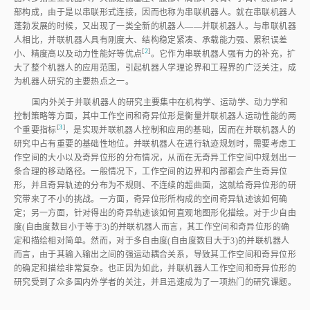
部构成，由于是以串联形式连接，因而也称为串联机器人。就在串联机器人
蓬勃发展的时候，又出现了一类全新的机器人——并联机器人。与串联机器
人相比，并联机器人具有刚度大、结构稳定紧凑、承载能力强、累积误差
[
2
]
小、精度高以及动力性能好等优
点
。它作为串联机器人强有力的补充，扩
大了整个机器人的应用范围，引起机器人学理论界和工程界的广泛关注，成
为机器人研究的主要热点之一。
国内外关于并联机器人的研究主要集中在机构学、运动学、动力学和
控制策略等方面，其中工作空间和奇异位形是衡量并联机器人运动性能的两
[
3
]
个重要指
标
，是实现并联机器人控制和应用的基础，因而在并联机器人的
研究中占有重要的基础性地位。并联机器人在进行轨迹规划时，需要考虑工
作空间的大小以及奇异位形的分布情况，从而在无奇异工作空间中规划出一
条合理的移动路径。一般情况下，工作空间的边界和内部都会产生奇异位
形，并且奇异轨迹的分布为不规则、不连续的超曲面，这就给奇异位形的研
究带来了不小的挑战。一方面，奇异位形所构成的空间奇异轨迹该如何确
定；另一方面，针对得出的奇异轨迹该如何直观地图形化描绘。对于少自由
度(自由度数目小于等于3)的并联机器人而言，其工作空间和奇异位形的确
定和描绘相对简单。然而，对于多自由度(自由度数目大于3)的并联机器人
而言，由于其输入输出之间的强运动耦合关系，导致其工作空间和奇异位形
的确定和描绘非常复杂。也正因为如此，并联机器人工作空间和奇异位形的
研究受到了众多国内外学者的关注，并且迅速成为了一项热门的研究课题。