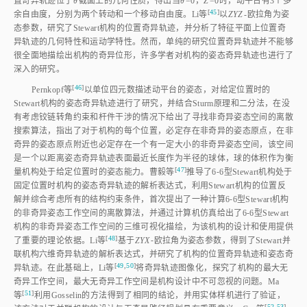
置奇异轨迹位于
θ
截面上的几何性质，得出当
θ
=0，
Z
=0时，动平台有3个多
[
45
]
余自由度，分别为两个转动和一个移动自由度。Li
等
以
ZYZ
‑欧拉角为姿
态参数，研究了Stewart机构的位置奇异轨迹，并分析了特征平面上位置奇
异轨迹的几何特性和运动学特性。然而，单纯的研究位置奇异轨迹并不能够
很全面地描绘出机构的奇异位形，许多学者对机构的姿态奇异轨迹也进行了
深入的研究。
[
46
]
Pernkopf
等
以单位四元数描述动平台的姿态，对给定位置时的
Stewart机构的姿态奇异轨迹进行了研究，并结合Sturm原理和二分法，在没
有考虑铰链转角约束和杆件干涉的情况下给出了寻找非奇异姿态空间的离散
搜索算法，指出了对于机构的每个位置，必定存在非奇异的姿态原点，在非
奇异的姿态原点附近也必定存在一个有一定大小的非奇异姿态空间，该空间
是一个以距离姿态奇异轨迹表面最近长度作为半径的球体，球的体积作为衡
[
47
]
量机构处于给定位置时的姿态能力。曹毅
等
推导了6⁃6型Stewart机构处于
固定位置时机构的姿态奇异轨迹的解析表达式，利用Stewart机构的位置反
解并综合考虑所有的结构约束条件，首次提出了一种计算6⁃6型Stewart机构
的非奇异姿态工作空间的离散算法，并通过计算机仿真给出了6⁃6型Stewart
机构的非奇异姿态工作空间的三维可视化描绘，为该机构的设计和使用提供
[
48
]
了重要的理论依据。Li
等
基于
ZYX
⁃欧拉角为姿态参数，得到了Stewart并
联机构六维奇异轨迹的解析表达式，并研究了机构的位置奇异轨迹和姿态奇
[
49
,
50
]
异轨迹。在此基础上，Li
等
将奇异轨迹图像化，探究了机构的最大无
奇异工作空间，最大无奇异工作空间是机构设计中不可忽视的问题。Ma
[
51
]
等
利用Gosselin的方法得到了相同的结论，并用实体样机进行了验证，
[
52
,
53
]