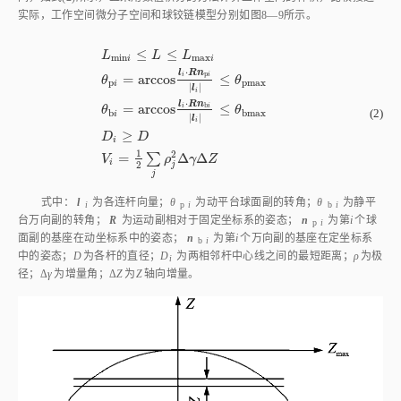
实际，工作空间微分子空间和球铰链模型分别如
图8
―9所示。
≤
≤
L
L
L
m
i
n
m
a
x
i
i
⋅
l
R
n
p
i
i
=
a
r
c
c
o
s
≤
θ
θ
p
p
m
a
x
i
|
|
l
i
⋅
l
R
n
=
a
r
c
c
o
s
≤
b
i
i
θ
θ
L
m
i
n
i
≤
L
≤
L
m
a
x
i
θ
p
i
=
a
r
c
c
o
s
l
i
⋅
R
n
p
i
l
i
≤
θ
p
m
a
x
θ
b
i
=
a
r
c
c
(2)
b
b
m
a
x
i
|
|
l
i
≥
D
D
i
1
2
=
∑
Δ
Δ
V
ρ
γ
Z
i
2
j
j
式中：
l
为各连杆向量；
θ
为动平台球面副的转角；
θ
为静平
i
p
i
b
i
台万向副的转角；
R
为运动副相对于固定坐标系的姿态；
n
为第
i
个球
p
i
面副的基座在动坐标系中的姿态；
n
为第
i
个万向副的基座在定坐标系
b
i
中的姿态；
D
为各杆的直径；
D
为两相邻杆中心线之间的最短距离；
ρ
为极
i
径；Δ
γ
为增量角；Δ
Z
为
Z
轴向增量。