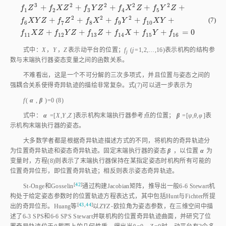
3
2
2
2
2
+
+
+
+
+
f
Z
f
X
Z
f
Y
Z
f
X
Z
f
Y
Z
1
2
3
4
5
2
2
2
f
1
Z
3
+
f
2
X
Z
2
+
f
3
Y
Z
2
+
f
4
X
2
Z
+
f
5
Y
2
Z
+
f
6
X
Y
Z
+
f
7
Z
2
+
f
8
X
2
+
f
9
+
+
+
+
+
(7)
f
X
Y
Z
f
Z
f
X
f
Y
f
X
Y
6
7
8
9
10
+
+
+
+
+
=
0
f
X
Z
f
Y
Z
f
Z
f
X
f
Y
f
11
12
13
14
15
16
式中：
X
，
Y
，
Z
表示动平台的位置；
f
(
j
=1,2,…,16)表示机构的结构参
j
数与末端执行器姿态变量之间的函数关系。
不难看出，这是一个不可分解的三次多项式，并且位置与姿态之间的
强耦合关系使得奇异轨迹的描绘非常复杂。
式(7)
可以进一步表示为
f
(
α
,
β
)=0 (8)
式中：
α
=[
X
,
Y
,
Z
]表示机构末端执行器参考点的位置；
β
=[
ψ,θ,φ
]表
示机构末端执行器的姿态。
大多数学者都是根据奇异轨迹描述方式的不同，将机构的奇异轨迹分
为位置奇异轨迹和姿态奇异轨迹。固定末端执行器的姿态
β
，以位置
α
为
变量时，方程(8)则表示了末端执行器保持在某指定姿态时机构所有可能的
位置奇异位形，即位置奇异轨迹；相反则表示姿态奇异轨迹。
[
42
]
St‑Onge和Gosseli
n
通过构建Jacobian矩阵，推导出一般6‑6 Stewart机
构处于给定姿态参数时的位置轨迹方程表达式，其中包括Hunt与Fichter所提
[
43
,
44
]
出的奇异位形。Huang
等
以
ZYZ
⁃欧拉角为姿态参数，在三维空间中描
述了6‑3 SPS和6⁃6 SPS Stewart并联机构的位置奇异轨迹曲面，并研究了位