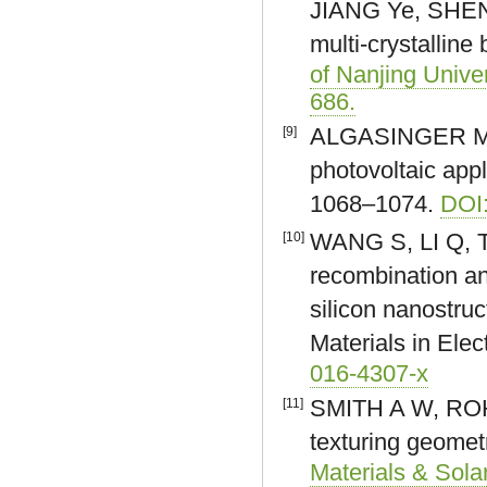
JIANG Ye, SHEN H
multi-crystalline 
of Nanjing Unive
686.
ALGASINGER M, P
[9]
photovoltaic app
1068–1074.
DOI
WANG S, LI Q, TA
[10]
recombination an
silicon nanostruc
Materials in Ele
016-4307-x
SMITH A W, ROHA
[11]
texturing geometry
Materials & Solar