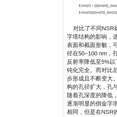
$ {\rm{Si + }}{{\rm{H}}_{\rm{
$ {\rm{Si}}{{\rm{O}}_{\rm{2}}}
对比了不同NSR处理
字塔结构的影响，选
表面和截面形貌，可
径在50~100 nm
反射率降低至5%
钝化完全。而对比
步形成且不断变大
构的孔径扩大，孔
随着孔深度的降低
逐渐明显的倒金字
相同，但是在NS