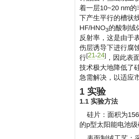
着一层10~20 
下产生平行的槽状
HF/HNO
的酸制绒
3
反射率，这是由于
伤层诱导下进行腐
21
24
[
-
]
行
，因此表
技术极大地降低了
急需解决，以适应
1 实验
1.1 实验方法
硅片：面积为156 
的p型太阳能电池
表面制绒工艺：采