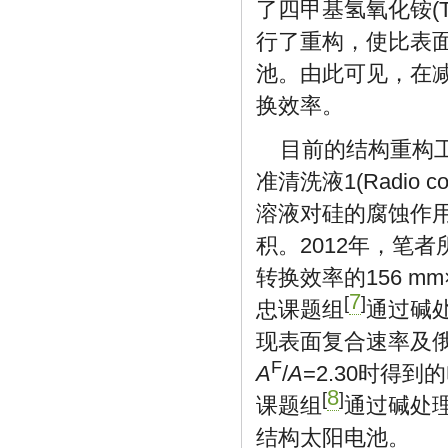
了四甲基氢氧化铵(Tetr
行了重构，使比表面
池。由此可见，在
换效率。
目前的结构重构工
准清洗液1(Radio corp
溶液对硅的腐蚀作
积。2012年，笔
转换效率的156 m
7
[
]
忠课题组
通过碱
现表面复合速率及
F
A
/
A
=2.30时得到
8
[
]
课题组
通过碱处理
结构太阳电池。