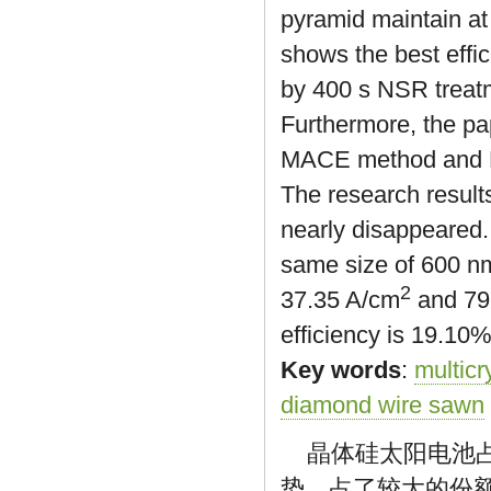
pyramid maintain at 
shows the best effi
by 400 s NSR treatm
Furthermore, the pa
MACE method and N
The research resul
nearly disappeared.
same size of 600 n
2
37.35 A/cm
and 79.
efficiency is 19.10
Key words
:
multicry
diamond wire sawn
晶体硅太阳电池
势，占了较大的份额。但多晶