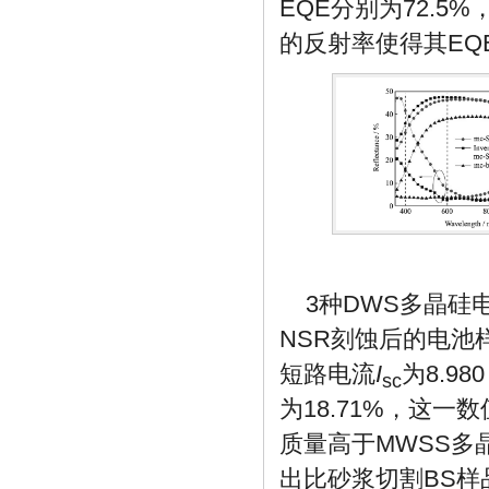
EQE分别为72.5
的反射率使得其E
3种DWS多晶硅
NSR刻蚀后的电池
短路电流
I
为8.9
sc
为18.71%，这
质量高于MWSS多
出比砂浆切割BS样