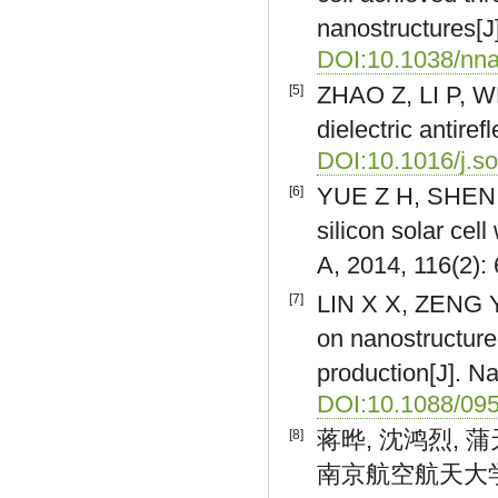
nanostructures[J
DOI:10.1038/nn
ZHAO Z, LI P, WEI
[5]
dielectric antire
DOI:10.1016/j.so
YUE Z H, SHEN H 
[6]
silicon solar cel
A, 2014, 116(2)
LIN X X, ZENG Y,
[7]
on nanostructured
production[J]. N
DOI:10.1088/09
蒋晔, 沈鸿烈, 
[8]
南京航空航天大学学报, 