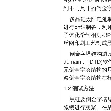
H
O
+ 0.42 
2
2
到不同尺寸的倒金
多晶硅太阳电池制
进行pn结制备，
子体化学气相沉积P
丝网印刷工艺制成
倒金字塔结构减反射性能
domain，FD
元倒金字塔结构的
察倒金字塔结构在
1.2 测试方法
黑硅及倒金字塔结构
微镜进行观察，在放大