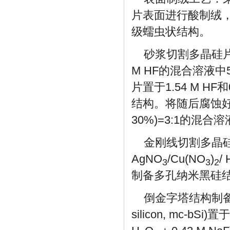
片表面进行酸制绒
级蠕虫状结构。
砂浆切割多晶硅片
M HF的混合溶液中
片置于1.54 M HF和0
结构。将随后腐蚀好
30%)=3:1的混
金刚线切割多晶
AgNO
/Cu(NO
)
/ 
3
3
2
制备多孔纳米黑硅
倒金字塔结构制备：将去
silicon, mc-bSi)