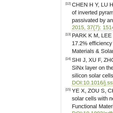
CHEN H Y, LU H 
[12]
of inverted pyram
passivated by an
2015, 37(7): 15
PARK K M, LEE M 
[13]
17.2% efficiency 
Materials & Sola
SHI J, XU F, ZHO
[14]
SiNx layer on the
silicon solar cel
DOI:10.1016/j.s
YE X, ZOU S, CHEN
[15]
solar cells with
Functional Mater