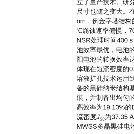
立了量产技术。研
尺寸也随之变大。在
nm，倒金字塔结构的
℃腐蚀速率偏慢，70
NSR处理时间400
池效率最优，电池的
阳电池的转换效率达
体现在短流密度的0.9
溶液扩孔技术运用到
备的黑硅纳米结构基
痕，并制备出均匀
高效率为19.10
流密度
J
为37.35 A
sc
MWSS多晶黑硅电