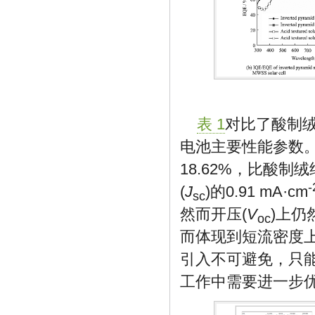
表 1
对比了酸制绒
电池主要性能参数。
18.62%，比酸制
-
(
J
)的0.91 mA·cm
sc
然而开压(
V
)上仍
oc
而体现到短流密度上
引入不可避免，只
工作中需要进一步