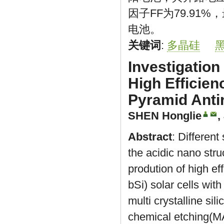
因子FF为79.91
电池。
关键词
:
多晶硅
Investigation
High Efficien
Pyramid Antir
SHEN Honglie
,
Abstract
: Different
the acidic nano str
prodution of high ef
bSi) solar cells wit
multi crystalline sil
chemical etching(MA