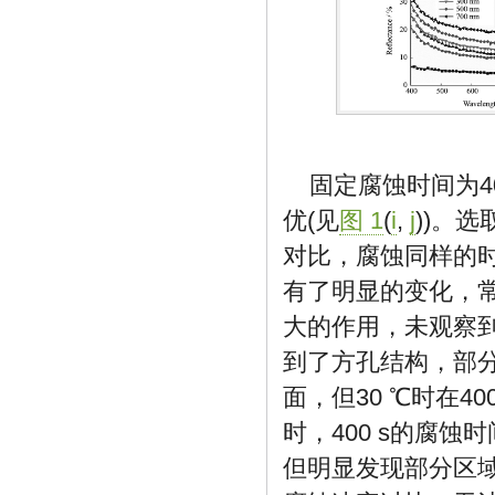
固定腐蚀时间为40
优(见
图 1
(
i
,
j
))。选
对比，腐蚀同样的
有了明显的变化，常
大的作用，未观察到
到了方孔结构，部
面，但30 ℃时在4
时，400 s的腐
但明显发现部分区