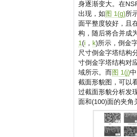
身逐渐变大。在NSR
出现，如
图 1(g)
所
面平整度较好，且
构，随后将合并成
1
(
i
，
k
)所示，倒金字
尺寸倒金字塔结构分
寸倒金字塔结构对
域所示。而
图 1(j)
中
截面形貌图，可以
过截面形貌分析发现，
面和(100)面的夹角