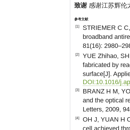
致谢
感谢江苏辉伦
参考文献
STRIEMER C C, F
[1]
broadband antiref
81(16): 2980–29
YUE Zhihao, SHE
[2]
fabricated by rea
surface[J]. Appl
DOI:10.1016/j.a
BRANZ H M, YOST
[3]
and the optical r
Letters, 2009, 9
OH J, YUAN H C,
[4]
cell achieved thr