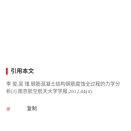
引用本文
李 俊,吴 瑾.钢筋混凝土结构钢筋腐蚀全过程的力学分
析[J].南京航空航天大学学报,2012,44(4):
复制