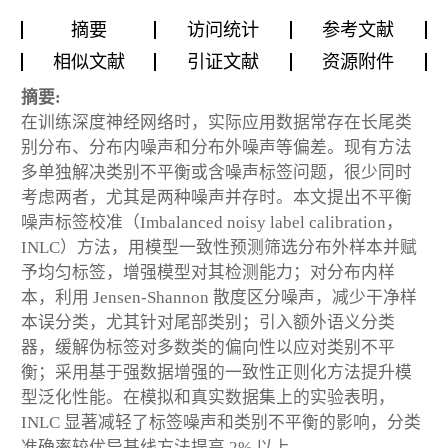
摘要
访问统计
参考文献
相似文献
引证文献
资源附件
摘要:
在训练深度神经网络时，实际应用数据常存在长尾类
别分布、分布内噪声和分布外噪声等偏差。现有方法
多单独解决类别不平衡或含噪声标签问题，很少同时
考虑两者，尤其是两种噪声并存时。本文提出不平衡
噪声标签校准（Imbalanced noisy label calibration，
INLC）方法，用模型一致性预测筛选分布外样本并赋
予均匀标签，增强模型对其检测能力；对分布内样
本，利用 Jensen-Shannon 散度区分噪声，减少干净样
本误分类，尤其针对尾部类别；引入额外语义分类
器，缓解伪标签对多数类的偏向性以应对类别不平
衡；采用基于强数据增强的一致性正则化方法提升模
型泛化性能。在模拟和真实数据集上的实验表明，
INLC 显著减轻了标签噪声和类别不平衡的影响，分类
准确率较优异基线方法提高 2% 以上。