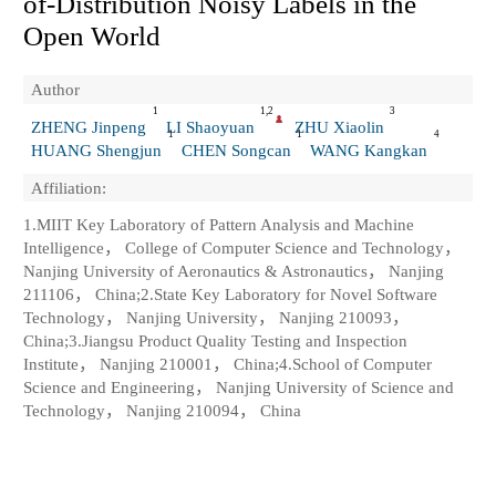
of-Distribution Noisy Labels in the
Open World
Author
1
1,2
3
ZHENG Jinpeng
LI Shaoyuan
ZHU Xiaolin
1
1
4
HUANG Shengjun
CHEN Songcan
WANG Kangkan
Affiliation:
1.MIIT Key Laboratory of Pattern Analysis and Machine
Intelligence， College of Computer Science and Technology，
Nanjing University of Aeronautics & Astronautics， Nanjing
211106， China;2.State Key Laboratory for Novel Software
Technology， Nanjing University， Nanjing 210093，
China;3.Jiangsu Product Quality Testing and Inspection
Institute， Nanjing 210001， China;4.School of Computer
Science and Engineering， Nanjing University of Science and
Technology， Nanjing 210094， China