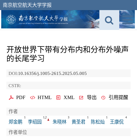
南京航空航天大学学报
开放世界下带有分布内和分布外噪声
的长尾学习
DOI:
10.16356/j.1005-2615.2025.05.005
CSTR:
PDF
HTML
XML
导出
引用提醒
作者
1
1,2
3
1
1
4
郑金鹏
李绍园
朱晓林
黄圣君
陈松灿
王康侃
作者单位