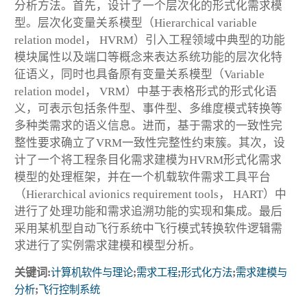
分析方法。首先，设计了一个层次化的形式化需求模
型。层次化变量关系模型（Hierarchical variable
relation model， HVRM）引入工程领域中典型的功能
模块属性以及端口等概念来表达系统功能的层次化特
征语义，同时也具备原有变量关系模型（Variable
relation model， VRM）中基于表格形式的形式化语
义，可表示包括条件型、事件型、多维度模式转换等
多种类需求的语义信息。进而，基于需求的一致性完
整性要求确立了VRM一致性完整性约束簇。其次，设
计了一个将工程条目化需求建模为HVRM形式化需求
模型的处理框架，并在一个机载软件需求工具平台
（Hierarchical avionics requirement tools， HART）中
进行了处理功能和需求追溯功能的实现和集成。最后
采用某机型自动飞行系统中飞行模式转换软件逻辑需
求进行了实例需求建模和模型分析。
关键词:
计算机软件与理论
;
需求工程
;
形式化方法
;
需求建模与
分析
;
飞行控制系统