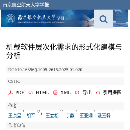
南京航空航天大学学报
机载软件层次化需求的形式化建模与
分析
DOI:
10.16356/j.1005-2615.2025.01.020
CSTR:
PDF
HTML
XML
导出
引用提醒
作者
1
1,2
1,2
1
1
1
王康星
胡军
王立松
丁鼎
董亚炯
戴嘉磊
作者单位