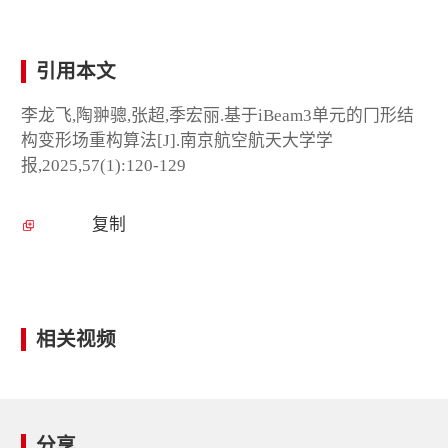
引用本文
李龙飞,陶翀骢,张超,季宏丽.基于iBeam3单元的冂形结
构变形场重构算法[J].南京航空航天大学学
报,2025,57(1):120-129
复制
相关视频
分享