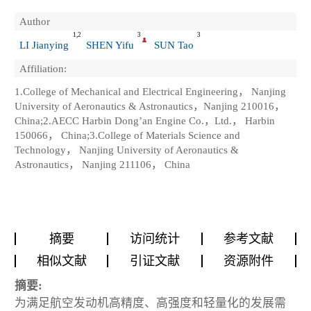
Author
1,2
3
3
LI Jianying
SHEN Yifu
SUN Tao
Affiliation:
1.College of Mechanical and Electrical Engineering， Nanjing
University of Aeronautics & Astronautics，Nanjing 210016，
China;2.AECC Harbin Dong’an Engine Co.，Ltd.， Harbin
150066， China;3.College of Materials Science and
Technology， Nanjing University of Aeronautics &
Astronautics， Nanjing 211106， China
摘要
访问统计
参考文献
相似文献
引证文献
资源附件
摘要:
为满足航空发动机高精度、高强度和轻量化的发展需