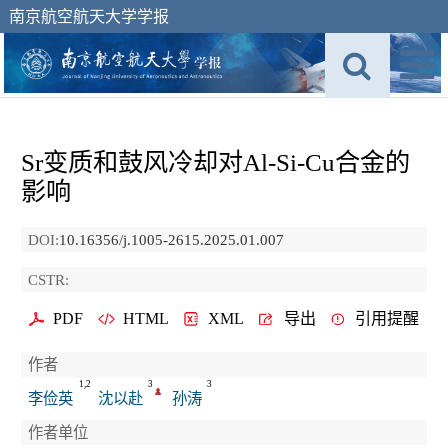
南京航空航天大学学报
Sr变质和鼓风冷却对Al-Si-Cu合金的
影响
DOI:
10.16356/j.1005-2615.2025.01.007
CSTR:
PDF
HTML
XML
导出
引用提醒
作者
1,2
3
3
李俭英
沈以赴
孙涛
作者单位