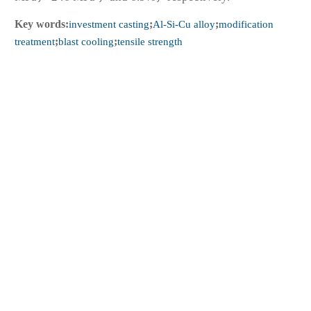
Key words:
investment casting
;
Al-Si-Cu alloy
;
modification
treatment
;
blast cooling
;
tensile strength