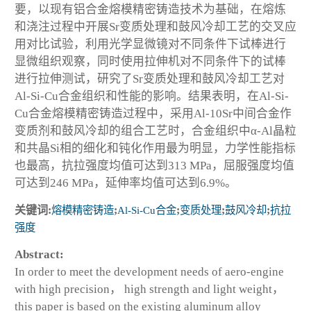
要，以现有铝合金熔模精密铸造技术为基础，在熔炼
和浇注过程中开展Sr变质处理和鼓风冷却工艺的交叉应
用对比试验，利用光学显微镜对不同条件下试棒进行
显微组织观察，同时使用拉伸机对不同条件下的试棒
进行拉伸测试，研究了Sr变质处理和鼓风冷却工艺对
Al-Si-Cu合金组织和性能的影响。结果表明，在Al-Si-
Cu合金熔模精密铸造过程中，采用Al-10Sr中间合金作
变质剂和鼓风冷却的组合工艺时，合金组织中α-Al晶粒
和共晶Si相的细化和钝化作用最为明显，力学性能指标
也最高，抗拉强度均值可达到313 MPa，屈服强度均值
可达到246 MPa，延伸率均值可达到6.9%。
关键词:
熔模精密铸造
;
Al-Si-Cu合金
;
变质处理
;
鼓风冷却
;
抗拉
强度
Abstract:
In order to meet the development needs of aero-engine
with high precision
，
high strength and light weight
，
this paper is based on the existing aluminum alloy