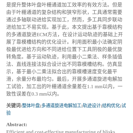
是提升整体叶盘叶栅通道加工效率的有效方法。但是
由于叶栅通道的复杂结构和狭窄形状，工具通常需要
通过多轴联动进给实现加工，然而，多工具同步联动
进给加工不易实现。基于此，本文提出基于靠模结构
的多通道旋进ECM方法，在设计运动轨迹的基础上开
展了靠模槽结构的优化设计。利用面积最小法确定阴
极最优进给方向和不同进给位置下工具阴极的最优旋
转角度。基于运动轨迹，利用最小二乘法、样条插值
法、直线连接法拟合设计出不同靠模槽结构。仿真显
示，基于最小二乘法拟合出的靠模槽速度变化最平
滑，余量分布最均匀。最后，开展多通道旋进电解加
工试验，加工出的叶栅通道余量差在1.1 mm以内，一
致性误差在0.3 mm以内。
关键词:
整体叶盘
;
多通道旋进电解加工
;
轨迹设计
;
结构优化
;
试
验
Abstract:
Efficient and cost-effective manufacturing of blisks