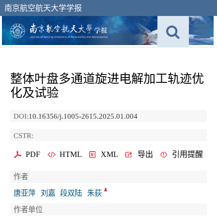
南京航空航天大学学报
整体叶盘多通道旋进电解加工轨迹优
化及试验
DOI:
10.16356/j.1005-2615.2025.01.004
CSTR:
PDF
HTML
XML
导出
引用提醒
作者
唐亚萍
刘嘉
段双陆
朱荻
作者单位