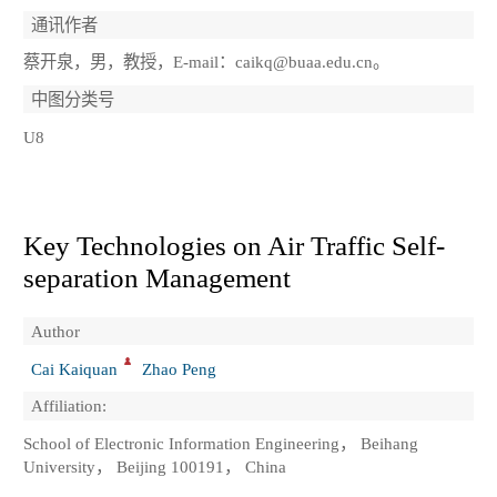
通讯作者
蔡开泉，男，教授，E-mail：caikq@buaa.edu.cn。
中图分类号
U8
Key Technologies on Air Traffic Self-
separation Management
Author
Cai Kaiquan
Zhao Peng
Affiliation:
School of Electronic Information Engineering， Beihang
University， Beijing 100191， China