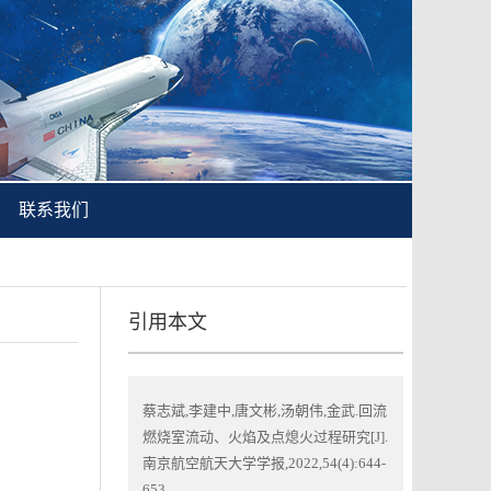
联系我们
引用本文
蔡志斌,李建中,唐文彬,汤朝伟,金武.回流
燃烧室流动、火焰及点熄火过程研究[J].
南京航空航天大学学报,2022,54(4):644-
653