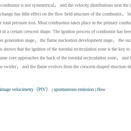
ow combustor is not symmetrical， and the velocity distributions near the 
l change has little effect on the flow field structure of the combustor， b
he total pressure loss. Most combustion takes place in the primary comb
in a certain crescent shape. The ignition process of combustor has bee
ion generation stage， the flame nucleation development stage， the suc
 is shown that the ignition of the toroidal recirculation zone is the key t
ame core approaches the back of the toroidal recirculation zone， and t
e swirler， and the flame evolves from the crescent-shaped structure du
e image velocimetry（PIV）
;
spontaneous emission
;
flow