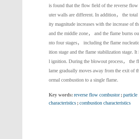
is found that the flow field of the reverse fl
uter walls are different. In addition， the tota
ity magnitude increases with the increase of t
and the middle zone， and the flame burns out 
nto four stages， including the flame nucleat
ition stage and the flame stabilization stage. It
l ignition. During the blowout process， the fl
lame gradually moves away from the exit of th
ormal combustion to a single flame.
Key words:
reverse flow combustor
;
particl
characteristics
;
combustion characteristics