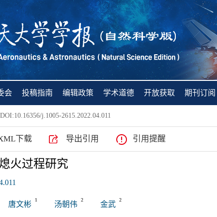
委会
投稿指南
编辑政策
学术道德
开放获取
期刊订阅
DOI:10.16356/j.1005-2615.2022.04.011
XML下载
导出引用
引用提醒
熄火过程研究
4.011
1
2
2
唐文彬
汤朝伟
金武