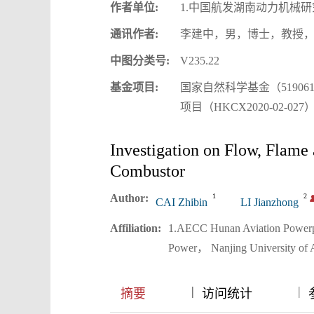
作者单位:
1.中国航发湖南动力机械研究
通讯作者:
李建中，男，博士，教授，E-mail
中图分类号:
V235.22
基金项目:
国家自然科学基金（51906
项目（HKCX2020-02-02
Investigation on Flow, Flame
Combustor
Author:
1
2
CAI Zhibin
LI Jianzhong
Affiliation:
1.AECC Hunan Aviation Powerpl
Power， Nanjing University of 
|
|
|
摘要
访问统计