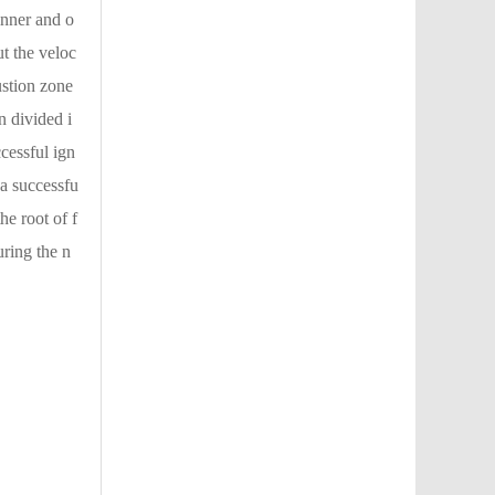
inner and o
ut the veloc
ustion zone
n divided i
cessful ign
o a successfu
he root of f
ring the n