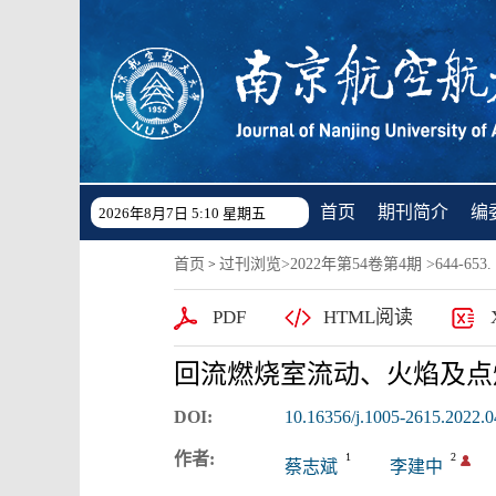
首页
期刊简介
编
2026年8月7日 5:10 星期五
首页
过刊浏览
>
2022年第54卷第4期
>644-653. 
>
PDF
HTML阅读
回流燃烧室流动、火焰及点
DOI:
10.16356/j.1005-2615.2022.0
作者:
1
2
蔡志斌
李建中