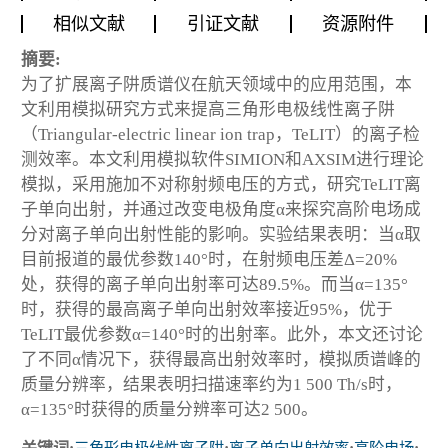
相似文献
引证文献
资源附件
摘要:
为了扩展离子阱质谱仪在航天领域中的应用范围，本
文利用模拟研究方式来提高三角形电极线性离子阱
（Triangular-electric linear ion trap，TeLIT）的离子检
测效率。本文利用模拟软件SIMION和AXSIM进行理论
模拟，采用施加不对称射频电压的方式，研究TeLIT离
子单向出射，并通过改变电极角度
α
来探究高阶电场成
分对离子单向出射性能的影响。实验结果表明：当
α
取
目前报道的最优参数140°时，在射频电压差
Δ
=20%
处，获得的离子单向出射率可达89.5%。而当
α
=135°
时，获得的最高离子单向出射效率接近95%，优于
TeLIT最优参数
α
=140°时的出射率。此外，本文还讨论
了不同
α
情况下，获得最高出射效率时，模拟质谱峰的
质量分辨率，结果表明扫描速率约为1 500 Th/s时，
α
=135°时获得的质量分辨率可达2 500。