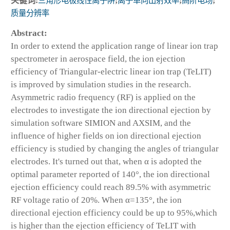
关键词:
三角形电极线性离子阱
;
离子单向出射效率
;
高阶电场
;
质量分辨率
Abstract:
In order to extend the application range of linear ion trap
spectrometer in aerospace field, the ion ejection
efficiency of Triangular-electric linear ion trap (TeLIT)
is improved by simulation studies in the research.
Asymmetric radio frequency (RF) is applied on the
electrodes to investigate the ion directional ejection by
simulation software SIMION and AXSIM, and the
influence of higher fields on ion directional ejection
efficiency is studied by changing the angles of triangular
electrodes. It's turned out that, when α is adopted the
optimal parameter reported of 140°, the ion directional
ejection efficiency could reach 89.5% with asymmetric
RF voltage ratio of 20%. When α=135°, the ion
directional ejection efficiency could be up to 95%,which
is higher than the ejection efficiency of TeLIT with