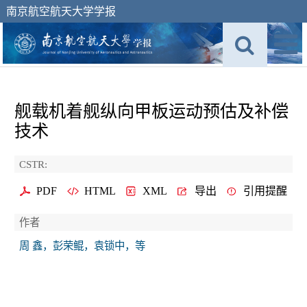
南京航空航天大学学报
舰载机着舰纵向甲板运动预估及补偿
技术
CSTR:
PDF
HTML
XML
导出
引用提醒
作者
周 鑫，彭荣鲲，袁锁中，等