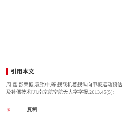
引用本文
周 鑫,彭荣鲲,袁锁中,等.舰载机着舰纵向甲板运动预估
及补偿技术[J].南京航空航天大学学报,2013,45(5):
复制